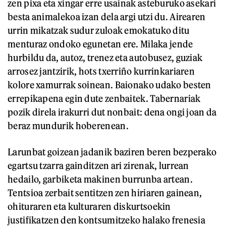
zen pixa eta xingar erre usainak asteburuko asekari
besta animalekoa izan dela argi utzi du. Airearen
urrin mikatzak sudur zuloak emokatuko ditu
menturaz ondoko egunetan ere. Milaka jende
hurbildu da, autoz, trenez eta autobusez, guziak
arrosez jantzirik, hots txerriño kurrinkariaren
kolore xamurrak soinean. Baionako udako besten
errepikapena egin dute zenbaitek. Tabernariak
pozik direla irakurri dut nonbait: dena ongi joan da
beraz mundurik hoberenean.
Larunbat goizean jadanik baziren beren bezperako
egartsu tzarra gainditzen ari zirenak, lurrean
hedailo, garbiketa makinen burrunba artean.
Tentsioa zerbait sentitzen zen hiriaren gainean,
ohituraren eta kulturaren diskurtsoekin
justifikatzen den kontsumitzeko halako frenesia