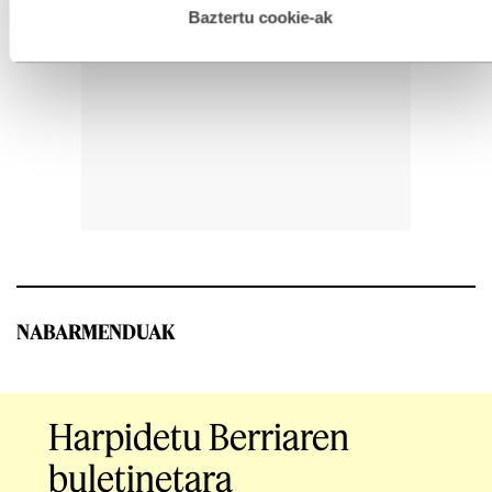
esplizitua ematen diguzu.
Gehiago irakurri
Baztertu cookie-ak
NABARMENDUAK
Harpidetu Berriaren
buletinetara