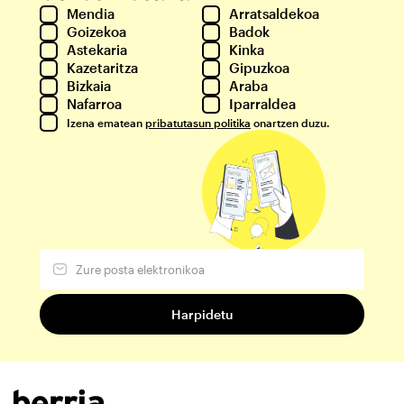
Mendia
Arratsaldekoa
Goizekoa
Badok
Astekaria
Kinka
Kazetaritza
Gipuzkoa
Bizkaia
Araba
Nafarroa
Iparraldea
Izena ematean
pribatutasun politika
onartzen duzu.