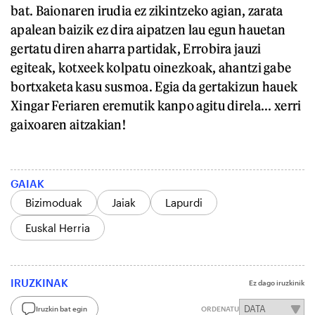
bat. Baionaren irudia ez zikintzeko agian, zarata
apalean baizik ez dira aipatzen lau egun hauetan
gertatu diren aharra partidak, Errobira jauzi
egiteak, kotxeek kolpatu oinezkoak, ahantzi gabe
bortxaketa kasu susmoa. Egia da gertakizun hauek
Xingar Feriaren eremutik kanpo agitu direla... xerri
gaixoaren aitzakian!
GAIAK
Bizimoduak
Jaiak
Lapurdi
Euskal Herria
IRUZKINAK
Ez dago iruzkinik
Iruzkin bat egin
ORDENATU