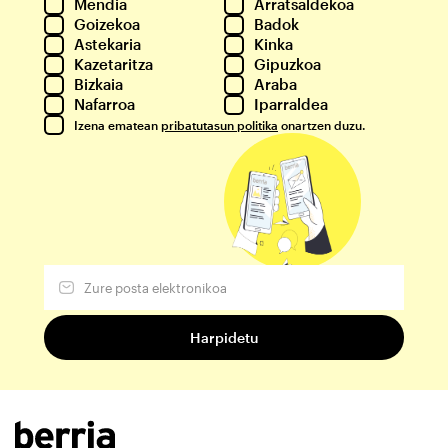
Mendia
Arratsaldekoa
Goizekoa
Badok
Astekaria
Kinka
Kazetaritza
Gipuzkoa
Bizkaia
Araba
Nafarroa
Iparraldea
Izena ematean
pribatutasun politika
onartzen duzu.