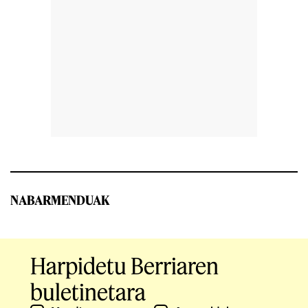
NABARMENDUAK
Harpidetu Berriaren
buletinetara