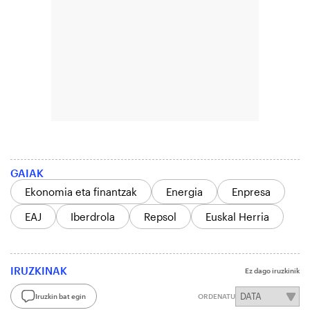
GAIAK
Ekonomia eta finantzak
Energia
Enpresa
EAJ
Iberdrola
Repsol
Euskal Herria
IRUZKINAK
Ez dago iruzkinik
Iruzkin bat egin
ORDENATU