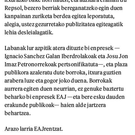
Repsol, bezero berriak bereganatzeko egin duen
kanpainan zuriketa berdea egitea leporatuta,
alegia, ustez gezurretako publizitatea egiteagatik
lehia desleialagatik.
Labanak lur azpitik atera dituzte bi enpresek —
Ignacio Sanchez Galan Iberdrolakoak eta Josu Jon
Imaz Petronorrekoak pertsonifikatuta—, eta plaza
publikora azaleratu dute borroka, itxura guztien
arabera luze eta gogor joko duena. Borrokak
aurrera egiten duen neurrian, ez genuke baztertu
beharko bi enpresek EAJ —eta bere esku dauden
erakunde publikoak— haien alde jartzera
behartzea.
Arazo larria EAJrentzat.