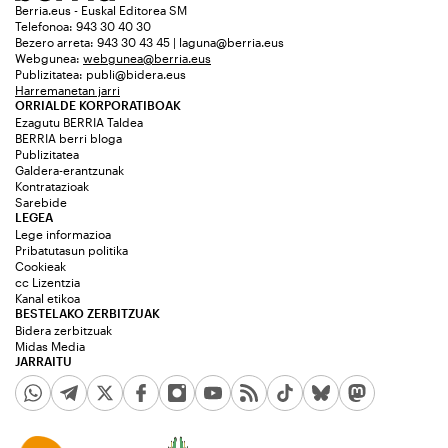
Berria.eus - Euskal Editorea SM
Telefonoa: 943 30 40 30
Bezero arreta: 943 30 43 45 | laguna@berria.eus
Webgunea:
webgunea@berria.eus
Publizitatea:
publi@bidera.eus
Harremanetan jarri
ORRIALDE KORPORATIBOAK
Ezagutu BERRIA Taldea
BERRIA berri bloga
Publizitatea
Galdera-erantzunak
Kontratazioak
Sarebide
LEGEA
Lege informazioa
Pribatutasun politika
Cookieak
cc Lizentzia
Kanal etikoa
BESTELAKO ZERBITZUAK
Bidera zerbitzuak
Midas Media
JARRAITU