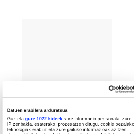
Datuen erabilera arduratsua
Guk eta
gure 1022 kideek
sure informacio pertsonala, zure
IP zenbakia, esaterako, prozesatzen ditugu, cookie bezalak
teknologiak erabiliz eta zure gailuko informazioak azitzen