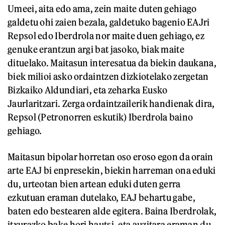
Umeei, aita edo ama, zein maite duten gehiago
galdetu ohi zaien bezala, galdetuko bagenio EAJri
Repsol edo Iberdrola nor maite duen gehiago, ez
genuke erantzun argi bat jasoko, biak maite
dituelako. Maitasun interesatua da biekin daukana,
biek milioi asko ordaintzen dizkiotelako zergetan
Bizkaiko Aldundiari, eta zeharka Eusko
Jaurlaritzari. Zerga ordaintzailerik handienak dira,
Repsol (Petronorren eskutik) Iberdrola baino
gehiago.
Maitasun bipolar horretan oso eroso egon da orain
arte EAJ bi enpresekin, biekin harreman ona eduki
du, urteotan bien artean eduki duten gerra
ezkutuan eraman dutelako, EAJ behartu gabe,
baten edo bestearen alde egitera. Baina Iberdrolak,
itxurazko bake hori hautsi, eta auzitara eraman du