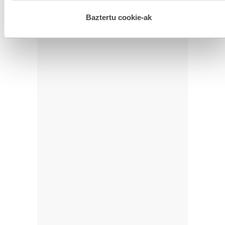
hau onartuz gero, teknologia hori erabiltzeko baimen
esplizitua ematen diguzu.
Gehiago irakurri
Baztertu cookie-ak