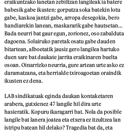
eraikuntzako lanetan zebiltzan langileak ia batere
babesik gabe ikusten: gorputza soka batekin lotu
gabe, kaskoa jantzi gabe, arropa desegokia, bero
handiarekin lanean, maskararik gabe hautsetan…
Bada neurri bat gaur egun, zorionez, oso zabalduta
dagoena. Solairuko paretak osatu gabe dauden
bitartean, alboetatik jausiz gero langilea hartuko
duen sare bat daukate jarrita eraikinaren buelta
osoan. Oinarrizko neurria, gure artean urte asko ez
daramatzana, eta herrialde txiroagoetan oraindik
ikusten ez dena.
LAB sindikatuak eginda daukan kontaketaren
arabera, gutxienez 47 langile hil dira urte
hasieratik. Kopuru ikaragarri bat. Nola da posible
langile bat lanera joatea eta etxera ez itzultzea lan
istripu batean hil delako? Tragedia bat da, eta