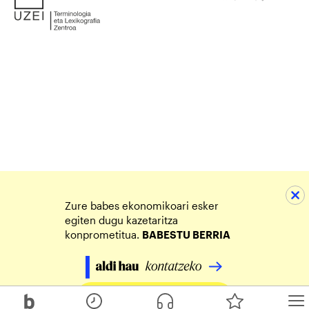
Zure babes ekonomikoari esker
egiten dugu kazetaritza
konprometitua.
BABESTU BERRIA
Egin zure ekarpena