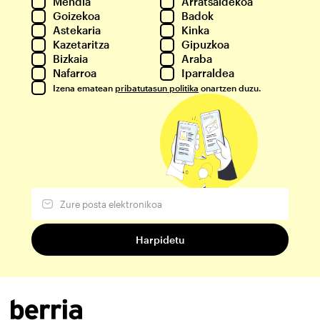
Mendia
Arratsaldekoa
Goizekoa
Badok
Astekaria
Kinka
Kazetaritza
Gipuzkoa
Bizkaia
Araba
Nafarroa
Iparraldea
Izena ematean
pribatutasun politika
onartzen duzu.