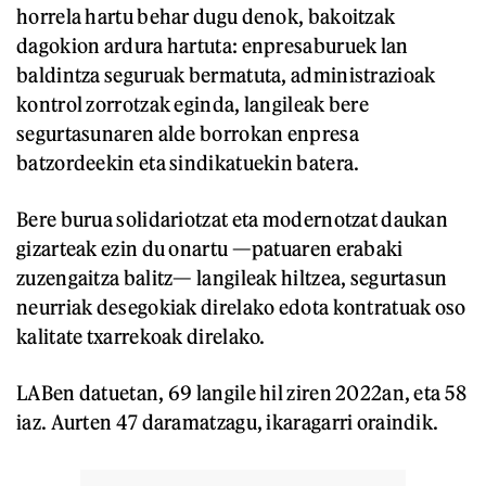
horrela hartu behar dugu denok, bakoitzak
dagokion ardura hartuta: enpresaburuek lan
baldintza seguruak bermatuta, administrazioak
kontrol zorrotzak eginda, langileak bere
segurtasunaren alde borrokan enpresa
batzordeekin eta sindikatuekin batera.
Bere burua solidariotzat eta modernotzat daukan
gizarteak ezin du onartu —patuaren erabaki
zuzengaitza balitz— langileak hiltzea, segurtasun
neurriak desegokiak direlako edota kontratuak oso
kalitate txarrekoak direlako.
LABen datuetan, 69 langile hil ziren 2022an, eta 58
iaz. Aurten 47 daramatzagu, ikaragarri oraindik.