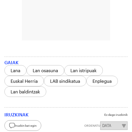
GAIAK
Lana
Lan osasuna
Lan istripuak
Euskal Herria
LAB sindikatua
Enplegua
Lan baldintzak
IRUZKINAK
Ez dago iruzkinik
Iruzkin bat egin
ORDENATU