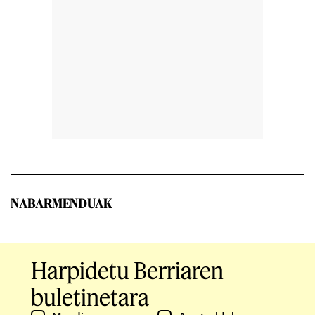
NABARMENDUAK
Harpidetu Berriaren
buletinetara