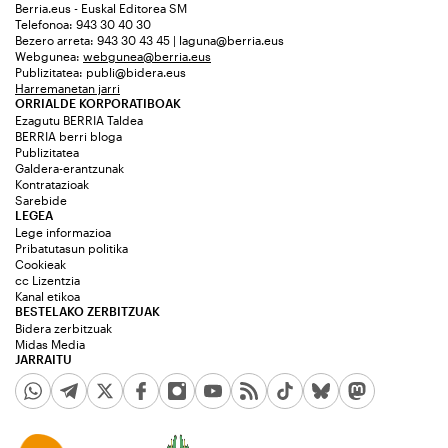
Berria.eus - Euskal Editorea SM
Telefonoa: 943 30 40 30
Bezero arreta: 943 30 43 45 | laguna@berria.eus
Webgunea:
webgunea@berria.eus
Publizitatea:
publi@bidera.eus
Harremanetan jarri
ORRIALDE KORPORATIBOAK
Ezagutu BERRIA Taldea
BERRIA berri bloga
Publizitatea
Galdera-erantzunak
Kontratazioak
Sarebide
LEGEA
Lege informazioa
Pribatutasun politika
Cookieak
cc Lizentzia
Kanal etikoa
BESTELAKO ZERBITZUAK
Bidera zerbitzuak
Midas Media
JARRAITU