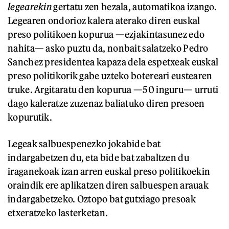
legearekin
gertatu zen bezala, automatikoa izango.
Legearen ondorioz kalera aterako diren euskal
preso politikoen kopurua —ezjakintasunez edo
nahita— asko puztu da, nonbait salatzeko Pedro
Sanchez presidentea kapaza dela espetxeak euskal
preso politikorik gabe uzteko botereari eustearen
truke. Argitaratu den kopurua —50 inguru— urruti
dago kaleratze zuzenaz baliatuko diren presoen
kopurutik.
Legeak salbuespenezko jokabide bat
indargabetzen du, eta bide bat zabaltzen du
iraganekoak izan arren euskal preso politikoekin
oraindik ere aplikatzen diren salbuespen arauak
indargabetzeko. Oztopo bat gutxiago presoak
etxeratzeko lasterketan.