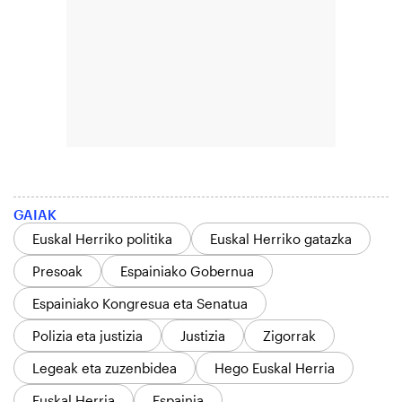
GAIAK
Euskal Herriko politika
Euskal Herriko gatazka
Presoak
Espainiako Gobernua
Espainiako Kongresua eta Senatua
Polizia eta justizia
Justizia
Zigorrak
Legeak eta zuzenbidea
Hego Euskal Herria
Euskal Herria
Espainia