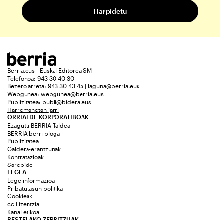
Berria.eus - Euskal Editorea SM
Telefonoa: 943 30 40 30
Bezero arreta: 943 30 43 45 | laguna@berria.eus
Webgunea:
webgunea@berria.eus
Publizitatea:
publi@bidera.eus
Harremanetan jarri
ORRIALDE KORPORATIBOAK
Ezagutu BERRIA Taldea
BERRIA berri bloga
Publizitatea
Galdera-erantzunak
Kontratazioak
Sarebide
LEGEA
Lege informazioa
Pribatutasun politika
Cookieak
cc Lizentzia
Kanal etikoa
BESTELAKO ZERBITZUAK