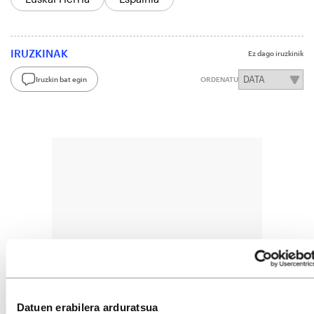
IRUZKINAK
Ez dago iruzkinik
Iruzkin bat egin
ORDENATU
Datuen erabilera arduratsua