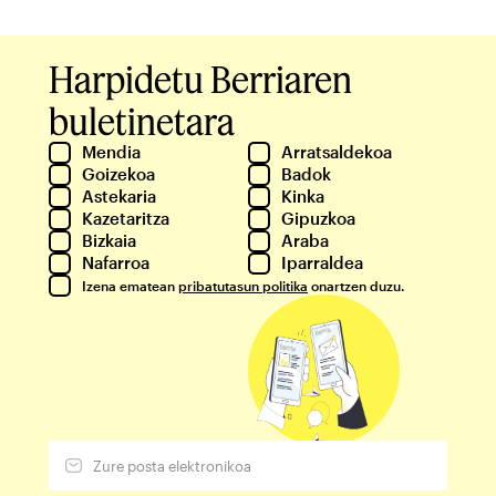
Harpidetu Berriaren
buletinetara
Mendia
Arratsaldekoa
Goizekoa
Badok
Astekaria
Kinka
Kazetaritza
Gipuzkoa
Bizkaia
Araba
Nafarroa
Iparraldea
Izena ematean
pribatutasun politika
onartzen duzu.