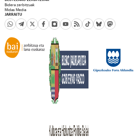
Bidera zerbitzuak
Midas Media
JARRAITU