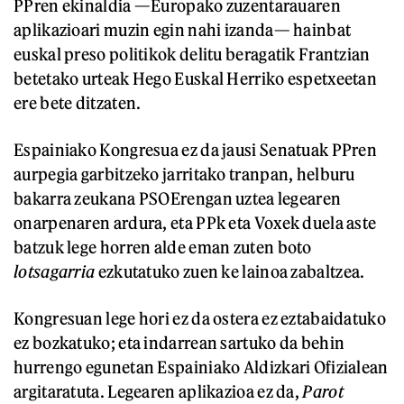
PPren ekinaldia —Europako zuzentarauaren
aplikazioari muzin egin nahi izanda— hainbat
euskal preso politikok delitu beragatik Frantzian
betetako urteak Hego Euskal Herriko espetxeetan
ere bete ditzaten.
Espainiako Kongresua ez da jausi Senatuak PPren
aurpegia garbitzeko jarritako tranpan, helburu
bakarra zeukana PSOErengan uztea legearen
onarpenaren ardura, eta PPk eta Voxek duela aste
batzuk lege horren alde eman zuten boto
lotsagarria
ezkutatuko zuen ke lainoa zabaltzea.
Kongresuan lege hori ez da ostera ez eztabaidatuko
ez bozkatuko; eta indarrean sartuko da behin
hurrengo egunetan Espainiako Aldizkari Ofizialean
argitaratuta. Legearen aplikazioa ez da,
Parot