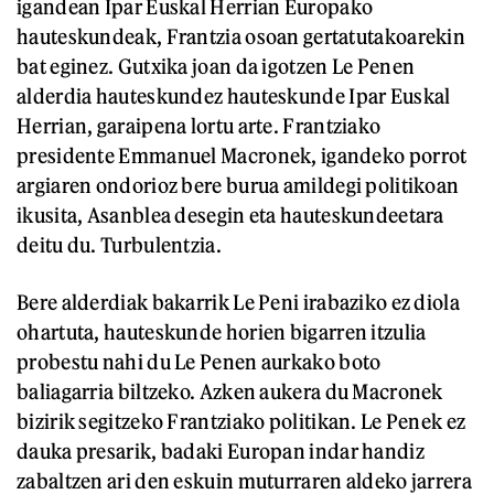
igandean Ipar Euskal Herrian Europako
hauteskundeak, Frantzia osoan gertatutakoarekin
bat eginez. Gutxika joan da igotzen Le Penen
alderdia hauteskundez hauteskunde Ipar Euskal
Herrian, garaipena lortu arte. Frantziako
presidente Emmanuel Macronek, igandeko porrot
argiaren ondorioz bere burua amildegi politikoan
ikusita, Asanblea desegin eta hauteskundeetara
deitu du. Turbulentzia.
Bere alderdiak bakarrik Le Peni irabaziko ez diola
ohartuta, hauteskunde horien bigarren itzulia
probestu nahi du Le Penen aurkako boto
baliagarria biltzeko. Azken aukera du Macronek
bizirik segitzeko Frantziako politikan. Le Penek ez
dauka presarik, badaki Europan indar handiz
zabaltzen ari den eskuin muturraren aldeko jarrera