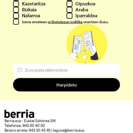
Kazetaritza
Gipuzkoa
Bizkaia
Araba
Nafarroa
Iparraldea
Izena ematean
pribatutasun politika
onartzen duzu.
Berria.eus - Euskal Editorea SM
Telefonoa: 943 30 40 30
Bezero arreta: 943 30 43 45 | laguna@berria.eus