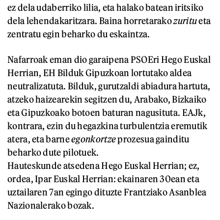
ez dela udaberriko lilia, eta halako batean iritsiko
dela lehendakaritzara. Baina horretarako
zuritu
eta
zentratu egin beharko du eskaintza.
Nafarroak eman dio garaipena PSOEri Hego Euskal
Herrian, EH Bilduk Gipuzkoan lortutako aldea
neutralizatuta. Bilduk, gurutzaldi abiadura hartuta,
atzeko haizearekin segitzen du, Arabako, Bizkaiko
eta Gipuzkoako botoen baturan nagusituta. EAJk,
kontrara, ezin du hegazkina turbulentzia eremutik
atera, eta barne
egonkortze
prozesua gainditu
beharko dute pilotuek.
Hauteskunde atsedena Hego Euskal Herrian; ez,
ordea, Ipar Euskal Herrian: ekainaren 30ean eta
uztailaren 7an egingo dituzte Frantziako Asanblea
Nazionalerako bozak.