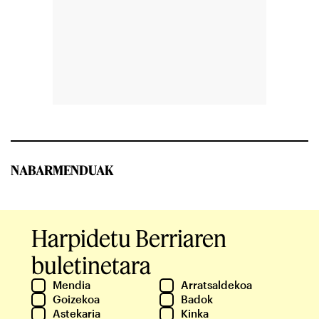
NABARMENDUAK
Harpidetu Berriaren
buletinetara
Mendia
Arratsaldekoa
Goizekoa
Badok
Astekaria
Kinka