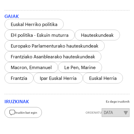
GAIAK
Euskal Herriko politika
EH politika - Eskuin muturra
Hauteskundeak
Europako Parlamenturako hauteskundeak
Frantziako Asanblearako hauteskundeak
Macron, Emmanuel
Le Pen, Marine
Frantzia
Ipar Euskal Herria
Euskal Herria
IRUZKINAK
Ez dago iruzkinik
Iruzkin bat egin
ORDENATU