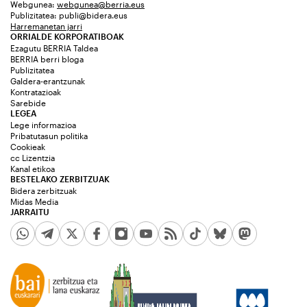
Webgunea:
webgunea@berria.eus
Publizitatea:
publi@bidera.eus
Harremanetan jarri
ORRIALDE KORPORATIBOAK
Ezagutu BERRIA Taldea
BERRIA berri bloga
Publizitatea
Galdera-erantzunak
Kontratazioak
Sarebide
LEGEA
Lege informazioa
Pribatutasun politika
Cookieak
cc Lizentzia
Kanal etikoa
BESTELAKO ZERBITZUAK
Bidera zerbitzuak
Midas Media
JARRAITU