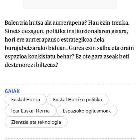
Balentria hutsa ala aurrerapena? Hau ezin trenka.
Sinets dezagun, politika instituzionalaren gisara,
hori ere aurrerapauso estrategikoa dela
burujabetzarako bidean. Gurea ezin salba eta orain
espazioa konkistatu behar? Ez ote gara aseak beti
destenorez ibiltzeaz?
GAIAK
Euskal Herria
Euskal Herriko politika
Ipar Euskal Herria
Espazioko egitasmoak
Zientzia eta teknologia