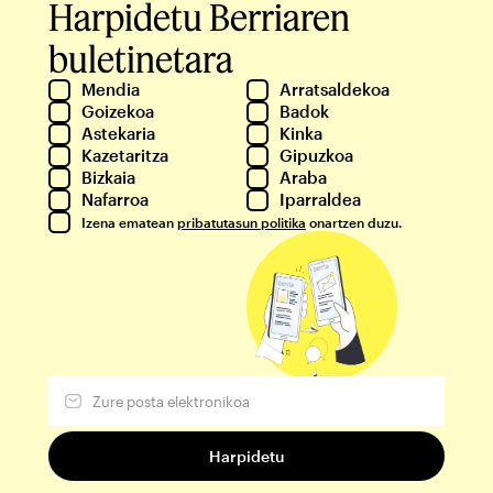
Harpidetu Berriaren
buletinetara
Mendia
Arratsaldekoa
Goizekoa
Badok
Astekaria
Kinka
Kazetaritza
Gipuzkoa
Bizkaia
Araba
Nafarroa
Iparraldea
Izena ematean
pribatutasun politika
onartzen duzu.