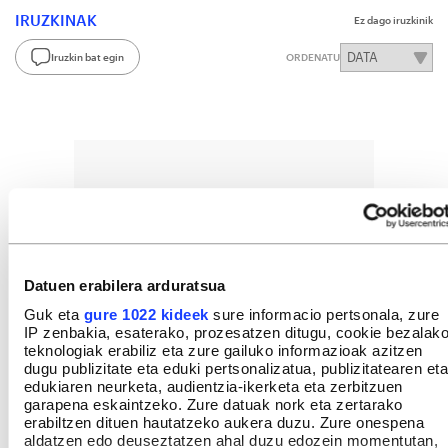
IRUZKINAK
Ez dago iruzkinik
Iruzkin bat egin
ORDENATU
Datuen erabilera arduratsua
Guk eta
gure 1022 kideek
sure informacio pertsonala, zure
IP zenbakia, esaterako, prozesatzen ditugu, cookie bezalak
teknologiak erabiliz eta zure gailuko informazioak azitzen
dugu publizitate eta eduki pertsonalizatua, publizitatearen eta
edukiaren neurketa, audientzia-ikerketa eta zerbitzuen
garapena eskaintzeko. Zure datuak nork eta zertarako
erabiltzen dituen hautatzeko aukera duzu. Zure onespena
aldatzen edo deuseztatzen ahal duzu edozein momentutan,