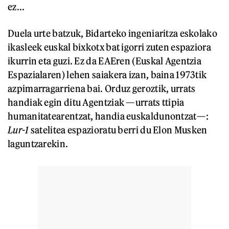
ez...
Duela urte batzuk, Bidarteko ingeniaritza eskolako
ikasleek euskal bixkotx bat igorri zuten espaziora
ikurrin eta guzi. Ez da EAEren (Euskal Agentzia
Espazialaren) lehen saiakera izan, baina 1973tik
azpimarragarriena bai. Orduz geroztik, urrats
handiak egin ditu Agentziak —urrats ttipia
humanitatearentzat, handia euskaldunontzat—:
Lur-1
satelitea espazioratu berri du Elon Musken
laguntzarekin.