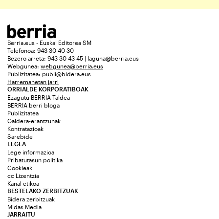
Berria.eus - Euskal Editorea SM
Telefonoa: 943 30 40 30
Bezero arreta: 943 30 43 45 | laguna@berria.eus
Webgunea:
webgunea@berria.eus
Publizitatea:
publi@bidera.eus
Harremanetan jarri
ORRIALDE KORPORATIBOAK
Ezagutu BERRIA Taldea
BERRIA berri bloga
Publizitatea
Galdera-erantzunak
Kontratazioak
Sarebide
LEGEA
Lege informazioa
Pribatutasun politika
Cookieak
cc Lizentzia
Kanal etikoa
BESTELAKO ZERBITZUAK
Bidera zerbitzuak
Midas Media
JARRAITU