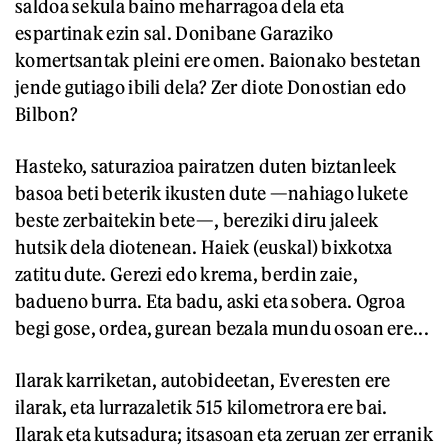
saldoa sekula baino meharragoa dela eta
espartinak ezin sal. Donibane Garaziko
komertsantak pleini ere omen. Baionako bestetan
jende gutiago ibili dela? Zer diote Donostian edo
Bilbon?
Hasteko, saturazioa pairatzen duten biztanleek
basoa beti beterik ikusten dute —nahiago lukete
beste zerbaitekin bete—, bereziki diru jaleek
hutsik dela diotenean. Haiek (euskal) bixkotxa
zatitu dute. Gerezi edo krema, berdin zaie,
badueno burra. Eta badu, aski eta sobera. Ogroa
begi gose, ordea, gurean bezala mundu osoan ere...
Ilarak karriketan, autobideetan, Everesten ere
ilarak, eta lurrazaletik 515 kilometrora ere bai.
Ilarak eta kutsadura; itsasoan eta zeruan zer erranik