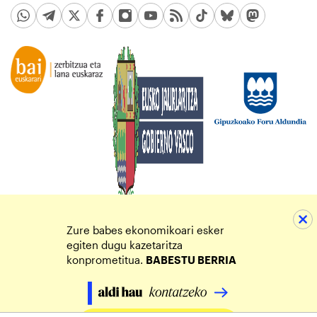
Zure babes ekonomikoari esker
egiten dugu kazetaritza
konprometitua.
BABESTU BERRIA