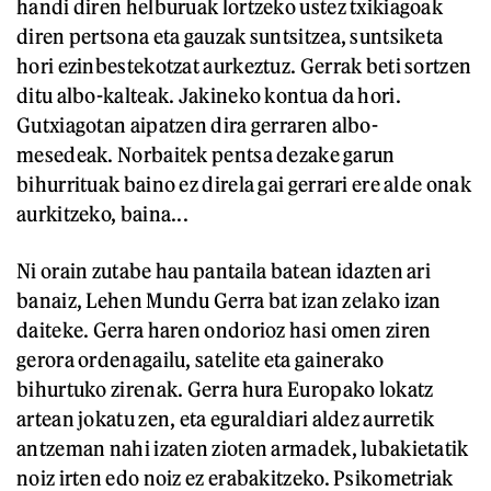
handi diren helburuak lortzeko ustez txikiagoak
diren pertsona eta gauzak suntsitzea, suntsiketa
hori ezinbestekotzat aurkeztuz. Gerrak beti sortzen
ditu albo-kalteak. Jakineko kontua da hori.
Gutxiagotan aipatzen dira gerraren albo-
mesedeak. Norbaitek pentsa dezake garun
bihurrituak baino ez direla gai gerrari ere alde onak
aurkitzeko, baina...
Ni orain zutabe hau pantaila batean idazten ari
banaiz, Lehen Mundu Gerra bat izan zelako izan
daiteke. Gerra haren ondorioz hasi omen ziren
gerora ordenagailu, satelite eta gainerako
bihurtuko zirenak. Gerra hura Europako lokatz
artean jokatu zen, eta eguraldiari aldez aurretik
antzeman nahi izaten zioten armadek, lubakietatik
noiz irten edo noiz ez erabakitzeko. Psikometriak