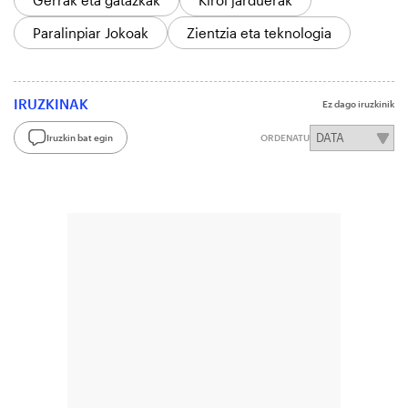
Gerrak eta gatazkak
Kirol jarduerak
Paralinpiar Jokoak
Zientzia eta teknologia
IRUZKINAK
Ez dago iruzkinik
Iruzkin bat egin
ORDENATU