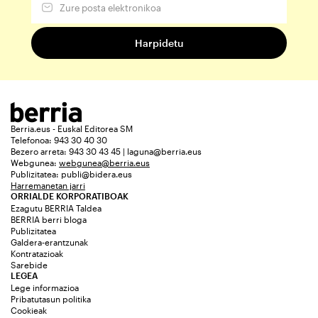
Berria.eus - Euskal Editorea SM
Telefonoa: 943 30 40 30
Bezero arreta: 943 30 43 45 | laguna@berria.eus
Webgunea:
webgunea@berria.eus
Publizitatea:
publi@bidera.eus
Harremanetan jarri
ORRIALDE KORPORATIBOAK
Ezagutu BERRIA Taldea
BERRIA berri bloga
Publizitatea
Galdera-erantzunak
Kontratazioak
Sarebide
LEGEA
Lege informazioa
Pribatutasun politika
Cookieak