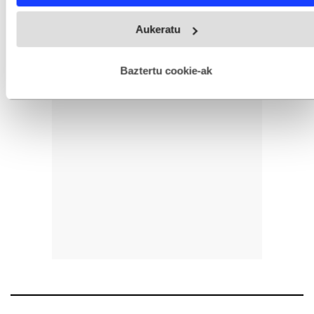
Webgune honek cookie propioak eta hirugarrenen cookie-
Aukeratu
fitxategiak erabiltzen ditu. Zure esperientzia eta zerbitzuak
hobetzeko asmoz, cookie teknologiaz baliatzen gara. Ohar
hau onartuz gero, teknologia hori erabiltzeko baimen
esplizitua ematen diguzu.
Gehiago irakurri
Baztertu cookie-ak