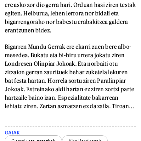
ere asko zor dio gerra hari. Orduan hasi ziren testak
egiten. Helburua, lehen lerrora nor bidali eta
bigarrengorako nor babestu erabakitzea galdera-
erantzunen bidez.
Bigarren Mundu Gerrak ere ekarri zuen bere albo-
mesedea. Bukatu eta bi-hiru urtera jokatu ziren
Londresen Olinpiar Jokoak. Eta norbaiti otu
zitzaion gerran zaurituek behar zuketela lekuren
bat festa hartan. Horrela sortu ziren Paralinpiar
Jokoak. Estreinako aldi hartan ez ziren zortzi parte
hartzaile baino izan. Espezialitate bakarrean
lehiatu ziren. Zertan asmatzen ez da zaila. Tiroan...
GAIAK