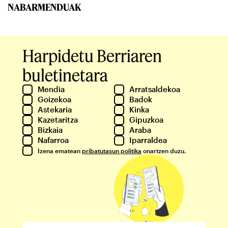
NABARMENDUAK
Harpidetu Berriaren
buletinetara
Mendia
Arratsaldekoa
Goizekoa
Badok
Astekaria
Kinka
Kazetaritza
Gipuzkoa
Bizkaia
Araba
Nafarroa
Iparraldea
Izena ematean
pribatutasun politika
onartzen duzu.