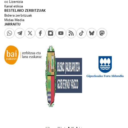
cc Lizentzia
Kanal etikoa
BESTELAKO ZERBITZUAK
Bidera zerbitzuak
Midas Media
JARRAITU