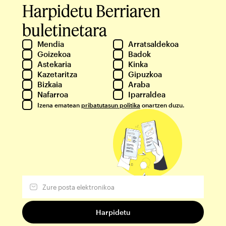
Harpidetu Berriaren
buletinetara
Mendia
Arratsaldekoa
Goizekoa
Badok
Astekaria
Kinka
Kazetaritza
Gipuzkoa
Bizkaia
Araba
Nafarroa
Iparraldea
Izena ematean
pribatutasun politika
onartzen duzu.