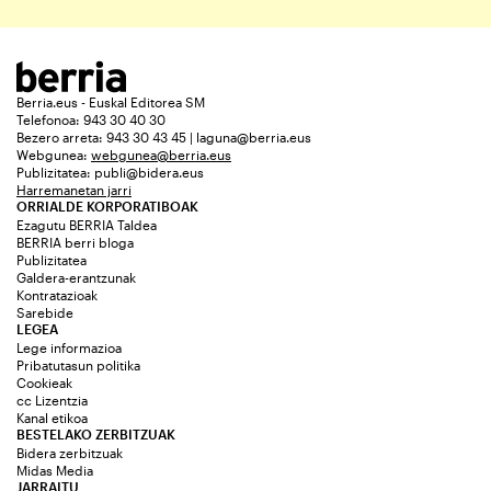
Berria.eus - Euskal Editorea SM
Telefonoa: 943 30 40 30
Bezero arreta: 943 30 43 45 | laguna@berria.eus
Webgunea:
webgunea@berria.eus
Publizitatea:
publi@bidera.eus
Harremanetan jarri
ORRIALDE KORPORATIBOAK
Ezagutu BERRIA Taldea
BERRIA berri bloga
Publizitatea
Galdera-erantzunak
Kontratazioak
Sarebide
LEGEA
Lege informazioa
Pribatutasun politika
Cookieak
cc Lizentzia
Kanal etikoa
BESTELAKO ZERBITZUAK
Bidera zerbitzuak
Midas Media
JARRAITU