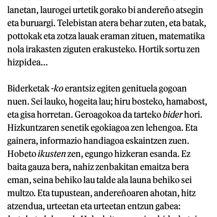
lanetan, laurogei urtetik gorako bi andereño atsegin
eta buruargi. Telebistan atera behar zuten, eta batak,
pottokak eta zotza lauak eraman zituen, matematika
nola irakasten ziguten erakusteko. Hortik sortu zen
hizpidea...
Biderketak
-ko
erantsiz egiten genituela gogoan
nuen. Sei lauko, hogeita lau; hiru bosteko, hamabost,
eta gisa horretan. Geroagokoa da tarteko
bider
hori.
Hizkuntzaren senetik egokiagoa zen lehengoa. Eta
gainera, informazio handiagoa eskaintzen zuen.
Hobeto
ikusten
zen, egungo hizkeran esanda. Ez
baita gauza bera, nahiz zenbakitan emaitza bera
eman, seina behiko lau talde ala launa behiko sei
multzo. Eta tupustean, andereñoaren ahotan, hitz
atzendua, urteetan eta urteetan entzun gabea: