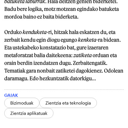
batuketa laburrak
. Hala deitzen genien biderketei.
Badu bere logika, motz motzean egindako batuketa
mordoa baino ez baita biderketa.
Orduko
kenduketa
-ri, hitzak hala eskatzen du, eta
zerbait kendu egin diogu egungo
kenketa
-ra bidean.
Eta ustekabeko konstatazio bat, gure izaeraren
metaforatzat balia daitekeena:
zatiketa
orduan eta
orain berdin izendatzen dugu. Zerbaitengatik.
Tematiak gara nonbait zatiketei dagokienez. Odolean
daramagu. Edo hezkuntzatik datorkigu...
GAIAK
Bizimoduak
Zientzia eta teknologia
Zientzia aplikatuak