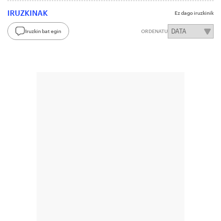
IRUZKINAK
Ez dago iruzkinik
Iruzkin bat egin
ORDENATU