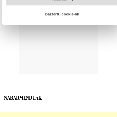
hobetzeko asmoz, cookie teknologiaz baliatzen gara. Ohar
hau onartuz gero, teknologia hori erabiltzeko baimen
esplizitua ematen diguzu.
Gehiago irakurri
Baztertu cookie-ak
NABARMENDUAK