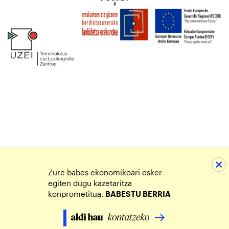
Zure babes ekonomikoari esker
egiten dugu kazetaritza
konprometitua.
BABESTU BERRIA