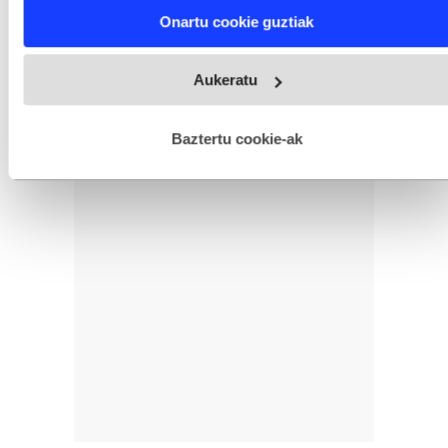
Find out more about how your personal data is processed
Onartu cookie guztiak
and set your preferences in the
details section
.
Webgune honek cookie propioak eta hirugarrenen cookie-
Aukeratu
fitxategiak erabiltzen ditu. Zure esperientzia eta zerbitzuak
hobetzeko asmoz, cookie teknologiaz baliatzen gara. Ohar
hau onartuz gero, teknologia hori erabiltzeko baimen
esplizitua ematen diguzu.
Gehiago irakurri
Baztertu cookie-ak