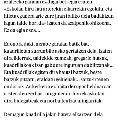
azaltzeko garaian ez dugu beti egia esaten.
«Eskolan hiru-lau urterekin elkarrekin egokitu, eta
hileta egunera arte zure jiran ibiliko dela badakizun
lagun talde hori da» izaten da azalpenik ohikoena.
Ez da egia osoa…
Edonork daki, nerabe garaian batik bat,
kuadrilletan zurrunbilo asko gertatzen dela. Izaten
dira liderrak, taldekide xumeak, gregario hutsak,
kuadrillakoak izan gabe ere inguruan dabiltzanak…
Eta kuadrillak egiten dira hautsi batzuk, beste
batzuk pitzatu, eraldatu gehienak... sartu-irtenen
ondorioz. Ankerkeria ez baita derrigor helduaroan
iristen den zerbait, mugimendu horiek askotan
dira bidegabeak eta norbaitentzat mingarriak.
Demagun kuadrilla jakin batera elkartzen dela