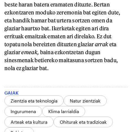
beste haran batera eramaten dituzte. Bertan
ezkontzaren moduko zeremonia bat egiten dute,
eta handik hamar bat urtera sortzen omen da
glaziar haurtxo bat. Ikerketak egiten ari dira
errituak emaitzak ematen ari direlako. Ez dut
topatu nola bereizten dituzten glaziar
arrak
eta
glaziar
emeak,
baina ezkontzetan dugun
sinesmenak betiereko maitasuna sortzen badu,
nola ez glaziar bat.
GAIAK
Zientzia eta teknologia
Natur zientziak
Ingurumena
Klima larrialdia
Arteak eta kultura
Ohiturak eta tradizioak