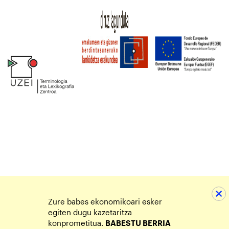
Zure babes ekonomikoari esker
egiten dugu kazetaritza
konprometitua.
BABESTU BERRIA