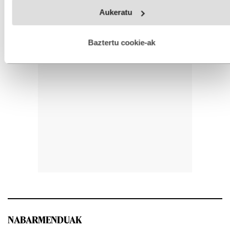
Webgune honek cookie propioak eta hirugarrenen cookie-
Aukeratu
fitxategiak erabiltzen ditu. Zure esperientzia eta zerbitzuak
hobetzeko asmoz, cookie teknologiaz baliatzen gara. Ohar
hau onartuz gero, teknologia hori erabiltzeko baimen
esplizitua ematen diguzu.
Gehiago irakurri
Baztertu cookie-ak
NABARMENDUAK