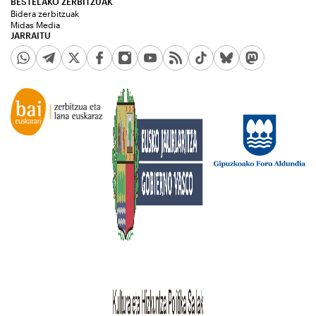
BESTELAKO ZERBITZUAK
Bidera zerbitzuak
Midas Media
JARRAITU