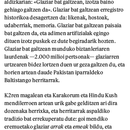
aldizkarian: «Glaziar bat galtzean, izotza baino
gehiago galtzen da». Glaziar bat galtzean erregistro
historikoa desagertzen da: likenak, hostoak,
udaberriak, memoria. Glaziar bat galtzean paisaia
bat galtzen da, eta adimen artifizialak egingo
dituen izotz puskek ez dute begiradarik hozten.
Glaziar bat galtzean munduko biztanleriaren
laurdenak —2.000 milioi pertsonak— glaziarren
urtzearen bidez lortzen duen ur geza galtzen du, eta
horien artean daude Pakistan iparraldeko
Baltistango herritarrak.
K2ren magalean eta Karakorum eta Hindu Kush
mendilerroen artean urik gabe gelditzen ari dira
dozenaka herrixka, eta herritarrak aspaldiko
tradizio bat errekuperatu dute: goi mendiko
eremuetako glaziar
arrak
eta
emeak
bildu, eta