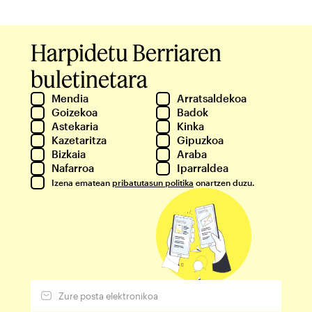
Harpidetu Berriaren
buletinetara
Mendia
Arratsaldekoa
Goizekoa
Badok
Astekaria
Kinka
Kazetaritza
Gipuzkoa
Bizkaia
Araba
Nafarroa
Iparraldea
Izena ematean
pribatutasun politika
onartzen duzu.