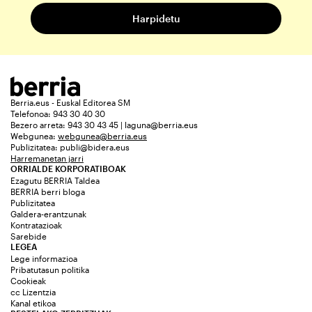
Berria.eus - Euskal Editorea SM
Telefonoa: 943 30 40 30
Bezero arreta: 943 30 43 45 | laguna@berria.eus
Webgunea:
webgunea@berria.eus
Publizitatea:
publi@bidera.eus
Harremanetan jarri
ORRIALDE KORPORATIBOAK
Ezagutu BERRIA Taldea
BERRIA berri bloga
Publizitatea
Galdera-erantzunak
Kontratazioak
Sarebide
LEGEA
Lege informazioa
Pribatutasun politika
Cookieak
cc Lizentzia
Kanal etikoa