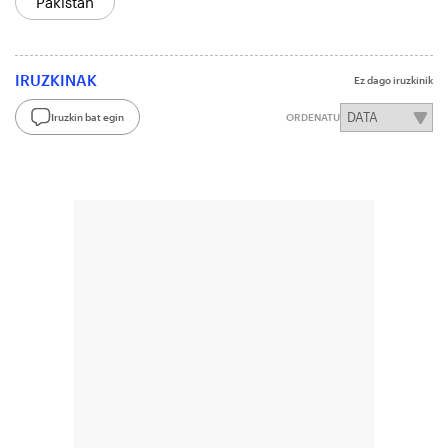
Pakistan
IRUZKINAK
Ez dago iruzkinik
Iruzkin bat egin
ORDENATU