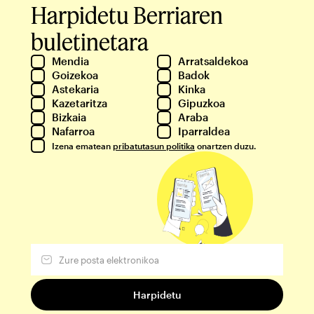
Harpidetu Berriaren
buletinetara
Mendia
Arratsaldekoa
Goizekoa
Badok
Astekaria
Kinka
Kazetaritza
Gipuzkoa
Bizkaia
Araba
Nafarroa
Iparraldea
Izena ematean
pribatutasun politika
onartzen duzu.