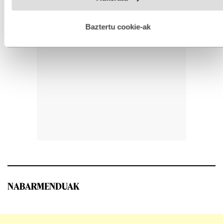
hobetzeko asmoz, cookie teknologiaz baliatzen gara. Ohar
hau onartuz gero, teknologia hori erabiltzeko baimen
esplizitua ematen diguzu.
Gehiago irakurri
Baztertu cookie-ak
NABARMENDUAK