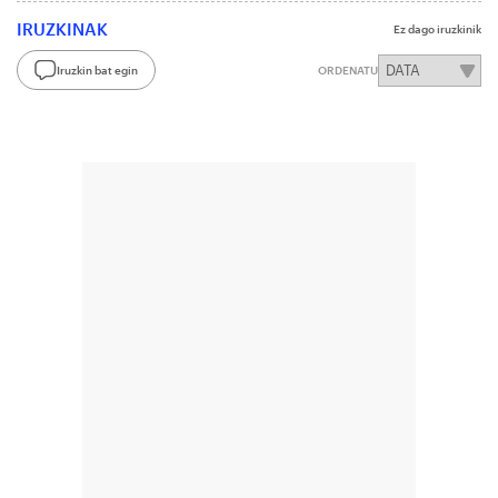
IRUZKINAK
Ez dago iruzkinik
Iruzkin bat egin
ORDENATU