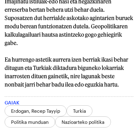
Imajinatu istiluak-edo hasi eta hegazkinaren
erreserba bertan behera utzi behar duela.
Suposatzen dut herrialde askotako agintarien buruek
modu berean funtzionatzen dutela. Geopolitikaren
kalkulagailuari hautsa astintzeko gogo gehiegirik
gabe.
Ea hurrengo astetik aurrera izen berriak ikasi behar
ditugun eta Turkiak diktadura biguneko lokarriak
inarrosten dituen gainetik, nire lagunak beste
nonbait jarri behar badu ilea edo eguzkia hartu.
GAIAK
Erdogan, Recep Tayyip
Turkia
Politika munduan
Nazioarteko politika