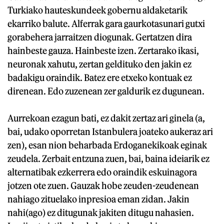
Turkiako hauteskundeek gobernu aldaketarik
ekarriko balute. Alferrak gara gaurkotasunari gutxi
gorabehera jarraitzen diogunak. Gertatzen dira
hainbeste gauza. Hainbeste izen. Zertarako ikasi,
neuronak xahutu, zertan geldituko den jakin ez
badakigu oraindik. Batez ere etxeko kontuak ez
direnean. Edo zuzenean zer galdurik ez dugunean.
Aurrekoan ezagun bati, ez dakit zertaz ari ginela (a,
bai, udako oporretan Istanbulera joateko aukeraz ari
zen), esan nion beharbada Erdoganekikoak eginak
zeudela. Zerbait entzuna zuen, bai, baina ideiarik ez
alternatibak ezkerrera edo oraindik eskuinagora
jotzen ote zuen. Gauzak hobe zeuden-zeudenean
nahiago zituelako inpresioa eman zidan. Jakin
nahi(ago) ez ditugunak jakiten ditugu nahasien.