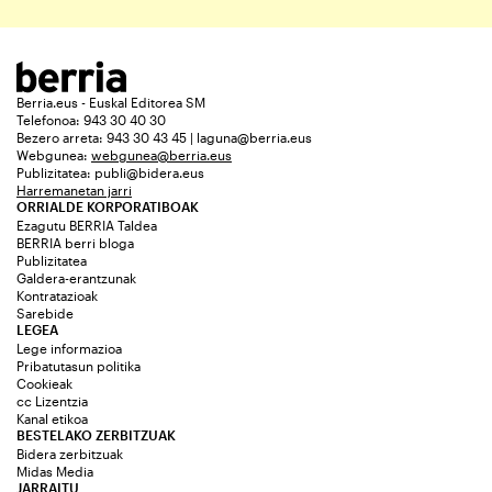
Berria.eus - Euskal Editorea SM
Telefonoa: 943 30 40 30
Bezero arreta: 943 30 43 45 | laguna@berria.eus
Webgunea:
webgunea@berria.eus
Publizitatea:
publi@bidera.eus
Harremanetan jarri
ORRIALDE KORPORATIBOAK
Ezagutu BERRIA Taldea
BERRIA berri bloga
Publizitatea
Galdera-erantzunak
Kontratazioak
Sarebide
LEGEA
Lege informazioa
Pribatutasun politika
Cookieak
cc Lizentzia
Kanal etikoa
BESTELAKO ZERBITZUAK
Bidera zerbitzuak
Midas Media
JARRAITU