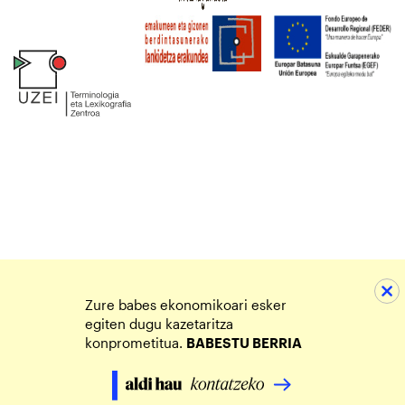
Zure babes ekonomikoari esker
egiten dugu kazetaritza
konprometitua.
BABESTU BERRIA