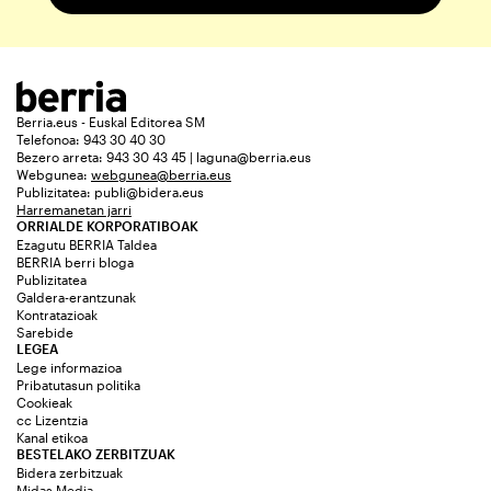
Berria.eus - Euskal Editorea SM
Telefonoa: 943 30 40 30
Bezero arreta: 943 30 43 45 | laguna@berria.eus
Webgunea:
webgunea@berria.eus
Publizitatea:
publi@bidera.eus
Harremanetan jarri
ORRIALDE KORPORATIBOAK
Ezagutu BERRIA Taldea
BERRIA berri bloga
Publizitatea
Galdera-erantzunak
Kontratazioak
Sarebide
LEGEA
Lege informazioa
Pribatutasun politika
Cookieak
cc Lizentzia
Kanal etikoa
BESTELAKO ZERBITZUAK
Bidera zerbitzuak
Midas Media