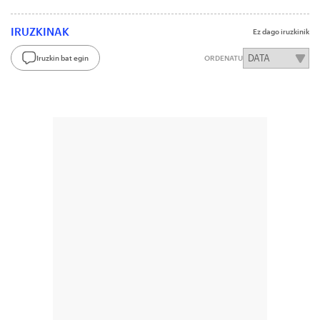
IRUZKINAK
Ez dago iruzkinik
Iruzkin bat egin
ORDENATU