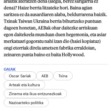
arautik ateratzen dena (alegia, berez sarigarria ez
dena)? Haize berria litzateke hori. Baina agian
saritzea ez da ausardiaren alaba, beldurrarena baizik.
Txinak Taiwan Ukraina berria bihurtzeko puntuan
dagoen honetan, AEBak ohar daitezke arriskuan
egon daitekeela munduan duen hegemonia, eta asiar
merkatuari gogoratu nahi izan dio (haiei kopiatuz)
ongi etorriak direla ametsen fabrika erraldoian,
zeinaren punta baino ez baita Hollywood.
GAIAK
Oscar Sariak
AEB
Txina
Arteak eta kultura
Zinema eta ikus-entzunezkoak
Nazioarteko politika