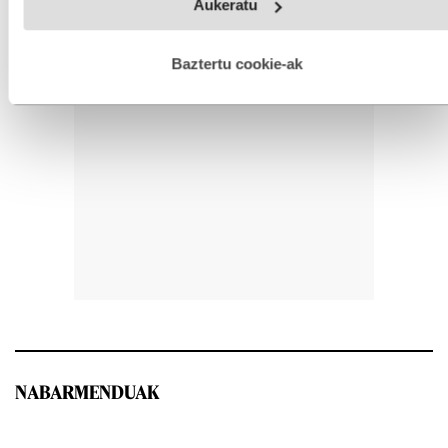
Aukeratu
fitxategiak erabiltzen ditu. Zure esperientzia eta zerbitzuak
hobetzeko asmoz, cookie teknologiaz baliatzen gara. Ohar
hau onartuz gero, teknologia hori erabiltzeko baimen
esplizitua ematen diguzu.
Gehiago irakurri
Baztertu cookie-ak
NABARMENDUAK