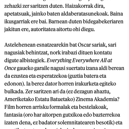
zehazki zer saritzen duten. Haizakorrak dira,
apetatsuak, jainko baten aldaberatasunekoak. Baina
ikusgarriak ere bai. Barnean duten bidegabekeriaren
jakitun ere, autoritatea aitortu ohi diegu.
Astelehenean esnatzearekin bat Oscar sariak, sari
nagusiak behintzat, nork irabazi dituen kontatu
digute albistegiek.
Everything Everywhere All at
Once
gaueko garaile nagusi suertatu izana aldi berean
da ezustea eta esperatzekoa (guztia batera eta
edonon). Ia berez dator horren irakurketa egiteko
bulkada. Zer saritzen ari da (ez dezagun ahaztu,
Ameriketako Estatu Batuetako) Zinema Akademia?
Film horren arrisku formalak eta bestelakoak,
fantasia (oro har aitorpen gutxikoa edo bazterrekoa
izaten dena, ez badator solemnitatearen besotik) eta