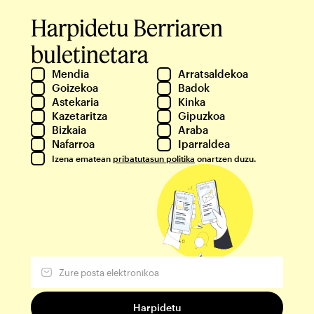
Harpidetu Berriaren
buletinetara
Mendia
Arratsaldekoa
Goizekoa
Badok
Astekaria
Kinka
Kazetaritza
Gipuzkoa
Bizkaia
Araba
Nafarroa
Iparraldea
Izena ematean
pribatutasun politika
onartzen duzu.