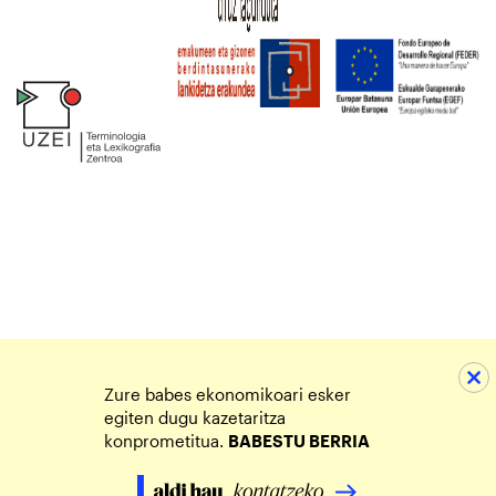
Zure babes ekonomikoari esker
egiten dugu kazetaritza
konprometitua.
BABESTU BERRIA