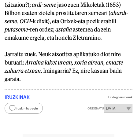
(zitzaion?);
ardi-seme
jaso zuen Mikoletak (1653)
Bilbon esaten ziotela prostitutaren semeari (
ahardi-
seme
,
OEH
-k dixit), eta Orixek-eta pozik erabili
putaseme
-ren ordez;
astaña
astemea da zein
emakume ergela, eta honela Z letraraino.
Jarraitu zuek. Neuk atsotitza aplikatuko diot nire
buruari:
Arraina laket urean, xoria airean, emazte
zuhurra etxean
. Iraingarria? Ez, nire kasuan bada
garaia.
IRUZKINAK
Ez dago iruzkinik
Iruzkin bat egin
ORDENATU