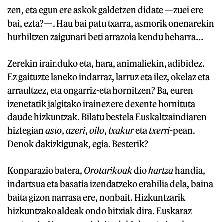
zen, eta egun ere askok galdetzen didate —zuei ere
bai, ezta?—. Hau bai patu txarra, asmorik onenarekin
hurbiltzen zaigunari beti arrazoia kendu beharra…
Zerekin irainduko eta, hara, animaliekin, adibidez.
Ez gaituzte laneko indarraz, larruz eta ilez, okelaz eta
arraultzez, eta ongarriz-eta hornitzen? Ba, euren
izenetatik jalgitako irainez ere dexente hornituta
daude hizkuntzak. Bilatu bestela Euskaltzaindiaren
hiztegian
asto
,
azeri
,
oilo
,
txakur
eta
txerri
-pean.
Denok dakizkigunak, egia. Besterik?
Konparazio batera,
Orotarikoak
dio
hartza
handia,
indartsua eta basatia izendatzeko erabilia dela, baina
baita gizon narrasa ere, nonbait. Hizkuntzarik
hizkuntzako aldeak ondo bitxiak dira. Euskaraz