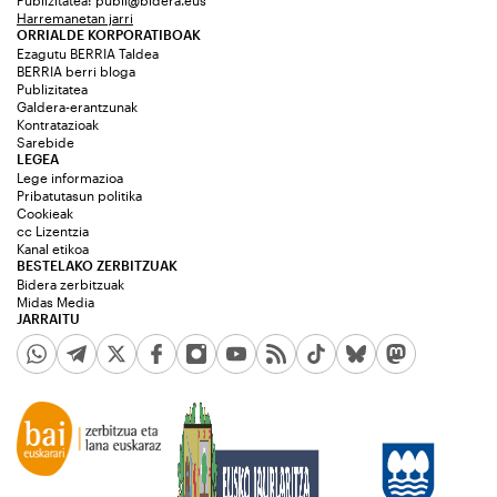
Publizitatea:
publi@bidera.eus
Harremanetan jarri
ORRIALDE KORPORATIBOAK
Ezagutu BERRIA Taldea
BERRIA berri bloga
Publizitatea
Galdera-erantzunak
Kontratazioak
Sarebide
LEGEA
Lege informazioa
Pribatutasun politika
Cookieak
cc Lizentzia
Kanal etikoa
BESTELAKO ZERBITZUAK
Bidera zerbitzuak
Midas Media
JARRAITU