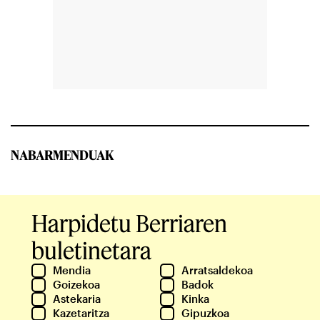
NABARMENDUAK
Harpidetu Berriaren
buletinetara
Mendia
Arratsaldekoa
Goizekoa
Badok
Astekaria
Kinka
Kazetaritza
Gipuzkoa