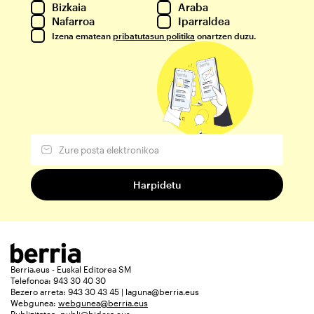
Bizkaia
Araba
Nafarroa
Iparraldea
Izena ematean
pribatutasun politika
onartzen duzu.
Berria.eus - Euskal Editorea SM
Telefonoa: 943 30 40 30
Bezero arreta: 943 30 43 45 | laguna@berria.eus
Webgunea:
webgunea@berria.eus