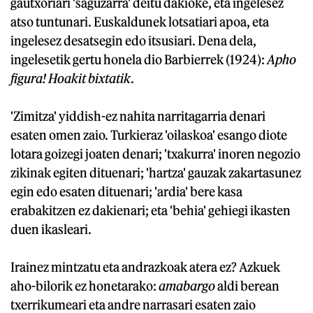
gautxoriari 'saguzarra' deitu dakioke, eta ingelesez
atso tuntunari. Euskaldunek lotsatiari apoa, eta
ingelesez desatsegin edo itsusiari. Dena dela,
ingelesetik gertu honela dio Barbierrek (1924):
Apho
figura! Hoakit bixtatik
.
'Zimitza' yiddish-ez nahita narritagarria denari
esaten omen zaio. Turkieraz 'oilaskoa' esango diote
lotara goizegi joaten denari; 'txakurra' inoren negozio
zikinak egiten dituenari; 'hartza' gauzak zakartasunez
egin edo esaten dituenari; 'ardia' bere kasa
erabakitzen ez dakienari; eta 'behia' gehiegi ikasten
duen ikasleari.
Irainez mintzatu eta andrazkoak atera ez? Azkuek
aho-bilorik ez honetarako:
amabargo
aldi berean
txerrikumeari eta andre narrasari esaten zaio