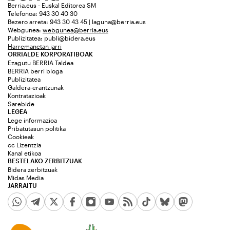
Berria.eus - Euskal Editorea SM
Telefonoa: 943 30 40 30
Bezero arreta: 943 30 43 45 | laguna@berria.eus
Webgunea:
webgunea@berria.eus
Publizitatea:
publi@bidera.eus
Harremanetan jarri
ORRIALDE KORPORATIBOAK
Ezagutu BERRIA Taldea
BERRIA berri bloga
Publizitatea
Galdera-erantzunak
Kontratazioak
Sarebide
LEGEA
Lege informazioa
Pribatutasun politika
Cookieak
cc Lizentzia
Kanal etikoa
BESTELAKO ZERBITZUAK
Bidera zerbitzuak
Midas Media
JARRAITU