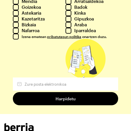
Mendia
Arratsaldekoa
Goizekoa
Badok
Astekaria
Kinka
Kazetaritza
Gipuzkoa
Bizkaia
Araba
Nafarroa
Iparraldea
Izena ematean
pribatutasun politika
onartzen duzu.