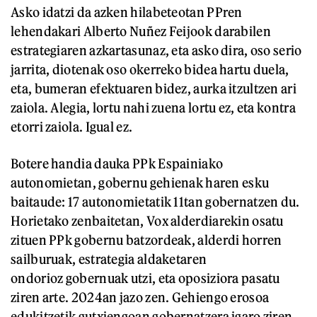
Asko idatzi da azken hilabeteotan PPren
lehendakari Alberto Nuñez Feijook darabilen
estrategiaren azkartasunaz, eta asko dira, oso serio
jarrita, diotenak oso okerreko bidea hartu duela,
eta, bumeran efektuaren bidez, aurka itzultzen ari
zaiola. Alegia, lortu nahi zuena lortu ez, eta kontra
etorri zaiola. Igual ez.
Botere handia dauka PPk Espainiako
autonomietan, gobernu gehienak haren esku
baitaude: 17 autonomietatik 11tan gobernatzen du.
Horietako zenbaitetan, Vox alderdiarekin osatu
zituen PPk gobernu batzordeak, alderdi horren
sailburuak, estrategia aldaketaren
ondorioz gobernuak utzi, eta oposiziora pasatu
ziren arte. 2024an jazo zen. Gehiengo erosoa
edukitzetik gutxiengoan gobernatzera igaro ziren