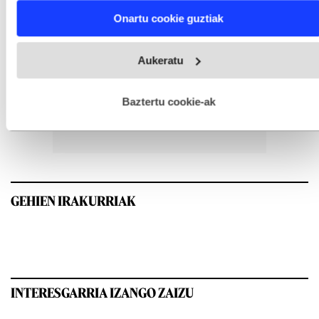
Find out more about how your personal data is processed
Onartu cookie guztiak
and set your preferences in the
details section
.
Webgune honek cookie propioak eta hirugarrenen cookie-
Aukeratu
fitxategiak erabiltzen ditu. Zure esperientzia eta zerbitzuak
hobetzeko asmoz, cookie teknologiaz baliatzen gara. Ohar
hau onartuz gero, teknologia hori erabiltzeko baimen
esplizitua ematen diguzu.
Gehiago irakurri
Baztertu cookie-ak
GEHIEN IRAKURRIAK
INTERESGARRIA IZANGO ZAIZU