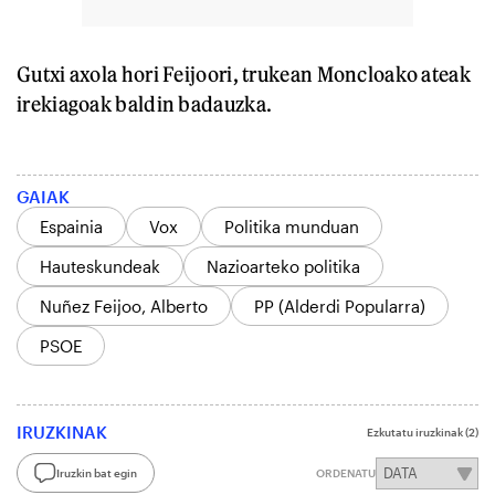
Gutxi axola hori Feijoori, trukean Moncloako ateak
irekiagoak baldin badauzka.
GAIAK
Espainia
Vox
Politika munduan
Hauteskundeak
Nazioarteko politika
Nuñez Feijoo, Alberto
PP (Alderdi Popularra)
PSOE
IRUZKINAK
Ezkutatu iruzkinak
(2)
Iruzkin bat egin
ORDENATU