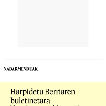
NABARMENDUAK
Harpidetu Berriaren
buletinetara