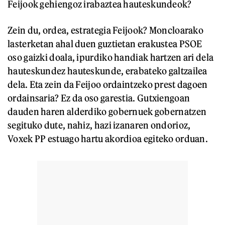
Feijook gehiengoz irabaztea hauteskundeok?
Zein du, ordea, estrategia Feijook? Moncloarako
lasterketan ahal duen guztietan erakustea PSOE
oso gaizki doala, ipurdiko handiak hartzen ari dela
hauteskundez hauteskunde, erabateko galtzailea
dela. Eta zein da Feijoo ordaintzeko prest dagoen
ordainsaria? Ez da oso garestia. Gutxiengoan
dauden haren alderdiko gobernuek gobernatzen
segituko dute, nahiz, hazi izanaren ondorioz,
Voxek PP estuago hartu akordioa egiteko orduan.