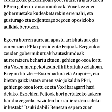
PPren gobernu autonomikoak. Voxek ez zuen
gobernuetako kudeaketarekin erre nahi, eta
gusturago eta exijenteago zegoen oposizioko
aulkiak berotzen.
Egoera horren aurrean apustu arriskutsua egin
omen zuen PPko presidente Feijook. Ezegonkor
zeuden gobernuburuak hauteskundeak
aurreratzera behartu zituen, gehiengo osoa lortu
eta Voxen menpekotasunetik libratuko zelakoan.
Bi egin dituzte —Extremadura eta Aragoi—, eta
bietan gaizki atera omen zaio jokaldia PPri,
gehiengo osoa lortu ez eta Vox ikaragarri hazi
delako. Ez zekien Feijook hori gertatzeko aukera
handia zegoela, ez zioten hori adierazten isileko
inkestek? Itsuki dabil? Benetan espero zuen