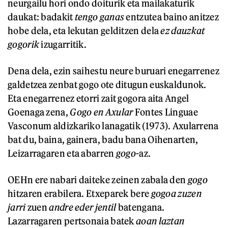
neurgailu hori ondo doiturik eta mailakaturik
daukat: badakit
tengo ganas
entzutea baino anitzez
hobe dela, eta lekutan gelditzen dela
ez dauzkat
gogorik
izugarritik.
Dena dela, ezin saihestu neure buruari enegarrenez
galdetzea zenbat gogo ote ditugun euskaldunok.
Eta enegarrenez etorri zait gogora aita Angel
Goenaga zena,
Gogo en Axular
Fontes Linguae
Vasconum aldizkariko lanagatik (1973). Axularrena
bat du, baina, gainera, badu bana Oihenarten,
Leizarragaren eta abarren
gogo
-az.
OEHn ere nabari daiteke zeinen zabala den
gogo
hitzaren erabilera. Etxeparek bere
gogoa zuzen
jarri
zuen
andre eder jentil
batengana.
Lazarragaren pertsonaia batek
aoan laztan