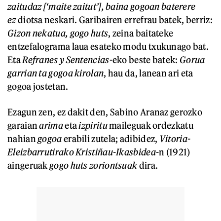
zaitudaz [‘maite zaitut’], baina gogoan baterere
ez
diotsa neskari. Garibairen errefrau batek, berriz:
Gizon nekatua, gogo huts
, zeina baitateke
entzefalograma laua esateko modu txukunago bat.
Eta
Refranes y Sentencias
-eko beste batek:
Gorua
garrian ta gogoa kirolan
, hau da, lanean ari eta
gogoa jostetan.
Ezagun zen, ez dakit den, Sabino Aranaz gerozko
garaian
arima
eta
izpiritu
maileguak ordezkatu
nahian
gogoa
erabili zutela; adibidez,
Vitoria-
Eleizbarrutirako Kristiñau-Ikasbidea-
n (1921)
aingeruak
gogo huts zoriontsuak
dira.