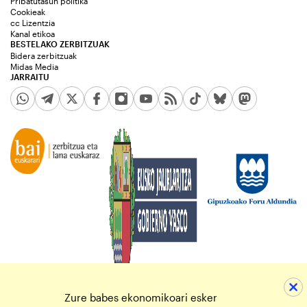
Pribatutasun politika
Cookieak
cc Lizentzia
Kanal etikoa
BESTELAKO ZERBITZUAK
Bidera zerbitzuak
Midas Media
JARRAITU
Zure babes ekonomikoari esker