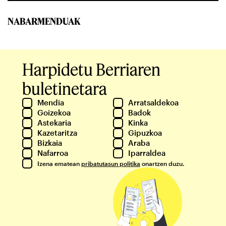
NABARMENDUAK
Harpidetu Berriaren
buletinetara
Mendia
Arratsaldekoa
Goizekoa
Badok
Astekaria
Kinka
Kazetaritza
Gipuzkoa
Bizkaia
Araba
Nafarroa
Iparraldea
Izena ematean
pribatutasun politika
onartzen duzu.