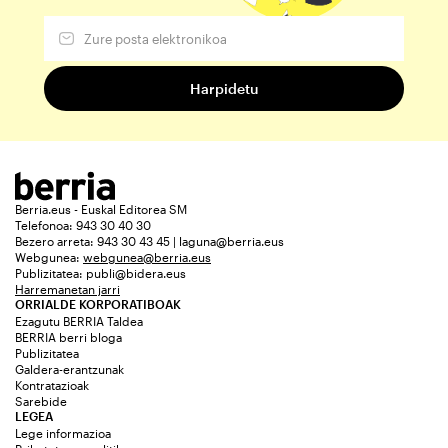
Berria.eus - Euskal Editorea SM
Telefonoa: 943 30 40 30
Bezero arreta: 943 30 43 45 | laguna@berria.eus
Webgunea:
webgunea@berria.eus
Publizitatea:
publi@bidera.eus
Harremanetan jarri
ORRIALDE KORPORATIBOAK
Ezagutu BERRIA Taldea
BERRIA berri bloga
Publizitatea
Galdera-erantzunak
Kontratazioak
Sarebide
LEGEA
Lege informazioa