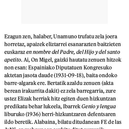
Ezagun zen, halaber, Unamuno trufatu zela joera
horretaz, apaizek eliztarrei esanarazten baitzieten
euskaraz
en nombre del Padre, del Hijo y del santo
apetito
. Ai, On Migel, gaizki hautatu zenuen hitzok
non esan: Espainiako Diputatuen Kongresuko
aktetan jasota daude (1931-09-18), baita ondoko
barre-algarak ere. Bertatik azaldu zenuen (akta
berean irakurrita dakit) ez zela barregarria, zure
ustez Elizak herriak hitz egiten duen hizkuntzan
predikatu behar lukeela, Ibarrek
Genio y lengua
liburuko (1936) herri-hizkuntzaren defentsaren
ildo beretik. Alabaina, bilatu ditudanean FE de las