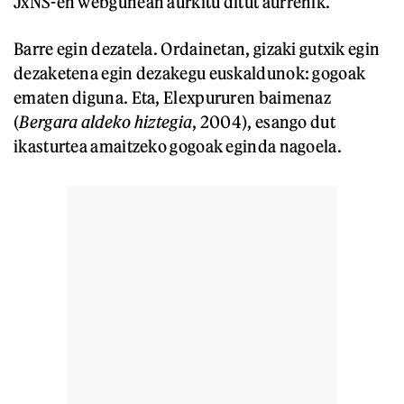
JxNS-en webgunean aurkitu ditut aurrenik.
Barre egin dezatela. Ordainetan, gizaki gutxik egin
dezaketena egin dezakegu euskaldunok: gogoak
ematen diguna. Eta, Elexpururen baimenaz
(
Bergara aldeko hiztegia
, 2004), esango dut
ikasturtea amaitzeko gogoak eginda nagoela.