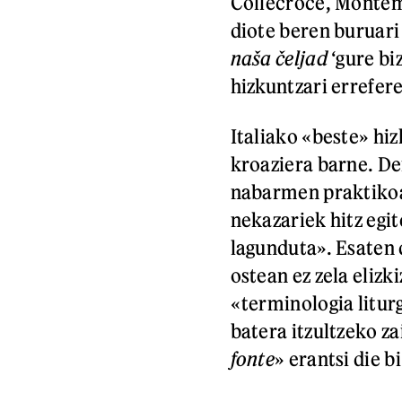
Collecroce, Montemi
diote beren buruari
naša čeljad
‘gure bi
hizkuntzari errefer
Italiako «beste» hi
kroaziera barne. De
nabarmen praktikoa»
nekazariek hitz egit
lagunduta». Esaten 
ostean ez zela elizk
«terminologia litur
batera itzultzeko za
fonte
» erantsi die b