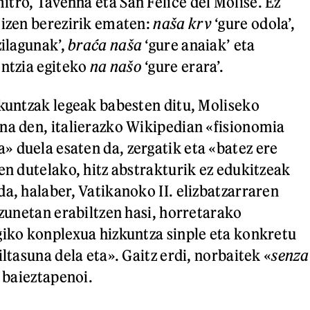
tro, Tavenna eta San Felice del Molise. Ez
 izen berezirik ematen:
naša krv
‘gure odola’,
zilagunak’,
braća naša
‘gure anaiak’ eta
entzia egiteko
na našo
‘gure erara’.
zkuntzak legeak babesten ditu, Moliseko
na den, italierazko Wikipedian «fisionomia
 duela esaten da, zergatik eta «batez ere
en dutelako, hitz abstrakturik ez edukitzeak
da, halaber, Vatikanoko II. elizbatzarraren
izunetan erabiltzen hasi, horretarako
giko konplexua hizkuntza sinple eta konkretu
iltasuna dela eta». Gaitz erdi, norbaitek «
senza
i baieztapenoi.