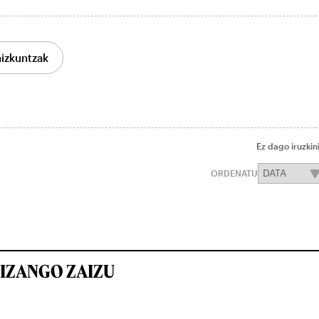
hizkuntzak
Ez dago iruzkin
ORDENATU
IZANGO ZAIZU