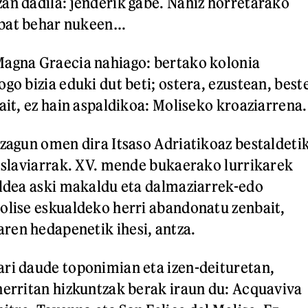
an dadila: jenderik gabe. Nahiz horretarako
 bat behar nukeen…
Magna Graecia nahiago: bertako kolonia
go bizia eduki dut beti; ostera, ezustean, best
ait, ez hain aspaldikoa: Moliseko kroaziarrena.
ezagun omen dira Itsaso Adriatikoaz bestaldeti
 eslaviarrak. XV. mende bukaerako lurrikarek
aldea aski makaldu eta dalmaziarrek-edo
olise eskualdeko herri abandonatu zenbait,
ren hedapenetik ihesi, antza.
ri daude toponimian eta izen-deituretan,
herritan hizkuntzak berak iraun du: Acquaviva