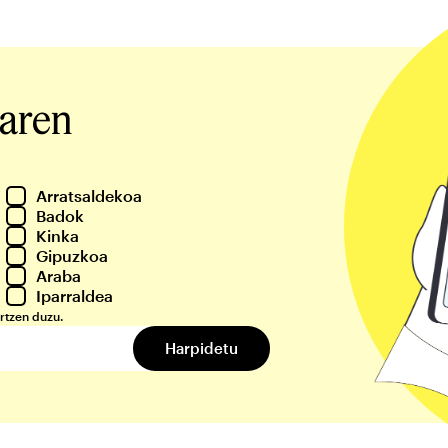
iaren
Arratsaldekoa
Badok
Kinka
Gipuzkoa
Araba
Iparraldea
rtzen duzu.