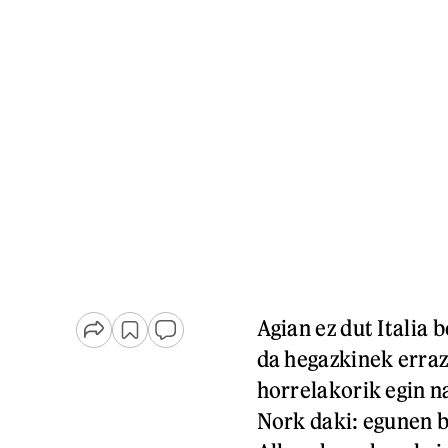
Agian ez dut Italia 
da hegazkinek erra
horrelakorik egin n
Nork daki: egunen b