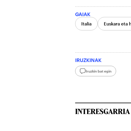
GAIAK
Italia
Euskara eta 
IRUZKINAK
Iruzkin bat egin
INTERESGARRIA 