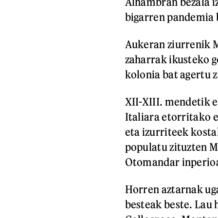
Alhambran bezala iz
bigarren pandemia
Aukeran ziurrenik 
zaharrak ikusteko go
kolonia bat agertu z
XII-XIII. mendetik 
Italiara etorritako
eta izurriteek kost
populatu zituzten M
Otomandar inperioa
Horren aztarnak uga
besteak beste. Lau 