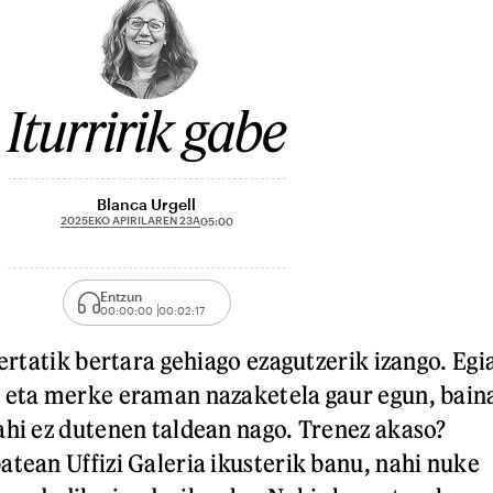
Iturririk gabe
Blanca Urgell
2025EKO APIRILAREN 23A
05:00
Entzun
00:00:00
00:02:17
bertatik bertara gehiago ezagutzerik izango. Egi
z eta merke eraman nazaketela gaur egun, bain
ahi ez dutenen taldean nago. Trenez akaso?
atean Uffizi Galeria ikusterik banu, nahi nuke