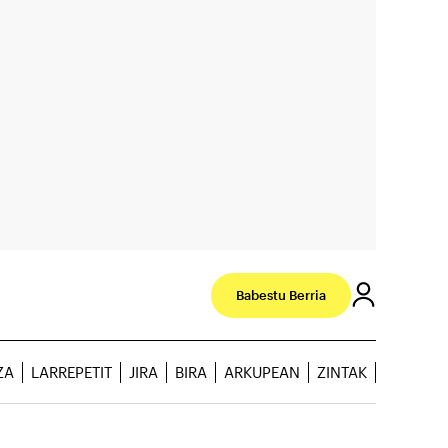
Babestu Berria
ZA
LARREPETIT
JIRA
BIRA
ARKUPEAN
ZINTAK