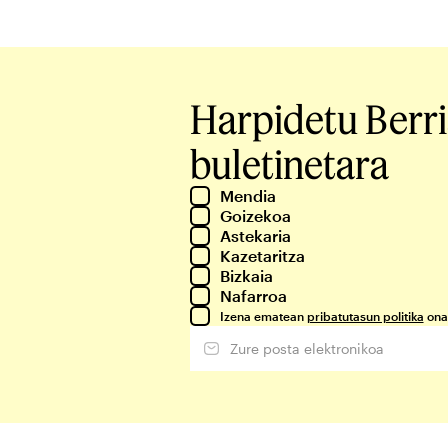
Harpidetu Berr
buletinetara
Mendia
Goizekoa
Astekaria
Kazetaritza
Bizkaia
Nafarroa
Izena ematean
pribatutasun politika
ona