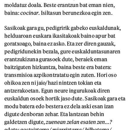
moldatuz doala. Beste erantzun bat eman nien,
baina:
cocinar
. Isiltasun berunezkoa egin zen.
Sasikoak gara gu, pedigririk gabeko euskaldunak,
helduaroan euskara ikasitakoak baino apur bat
goratxoago, baina ez asko. Eta zer diren gauzak,
pedigridunekin bezala, gure euskalduntasunaren
erantzukizuna gurasoek dute, beraiek eman
baitziguten hizkuntza, baina beste era batera:
transmisioa azpikontratatu egin zuten. Hori oso
ohikoa zen ni jaio/hazi nintzen tokian eta
antzerakoetan. Egun neure ingurukoak diren
euskaldun osoek hortik jaso dute. Sasikoak gara eta
modu batera edo bestera ez dela aski esan izan
digute denboran zehar. Eta lantzean behin
galdetzen digute,
zuenean zelan esaten zen...?
edota:
gasteiztarra/ miarriztarra/ bilbotarra/