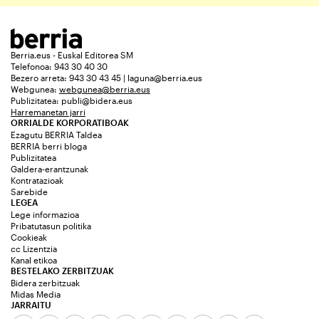
Berria.eus - Euskal Editorea SM
Telefonoa: 943 30 40 30
Bezero arreta: 943 30 43 45 | laguna@berria.eus
Webgunea:
webgunea@berria.eus
Publizitatea:
publi@bidera.eus
Harremanetan jarri
ORRIALDE KORPORATIBOAK
Ezagutu BERRIA Taldea
BERRIA berri bloga
Publizitatea
Galdera-erantzunak
Kontratazioak
Sarebide
LEGEA
Lege informazioa
Pribatutasun politika
Cookieak
cc Lizentzia
Kanal etikoa
BESTELAKO ZERBITZUAK
Bidera zerbitzuak
Midas Media
JARRAITU