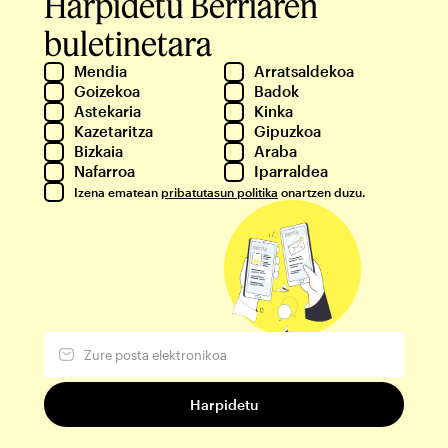
Harpidetu Berriaren
buletinetara
Mendia
Arratsaldekoa
Goizekoa
Badok
Astekaria
Kinka
Kazetaritza
Gipuzkoa
Bizkaia
Araba
Nafarroa
Iparraldea
Izena ematean
pribatutasun politika
onartzen duzu.