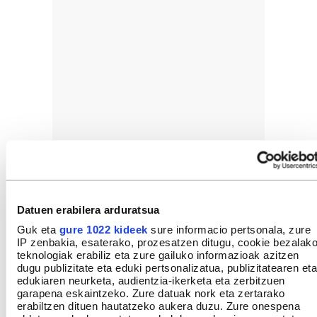
Datuen erabilera arduratsua
Guk eta
gure 1022 kideek
sure informacio pertsonala, zure
IP zenbakia, esaterako, prozesatzen ditugu, cookie bezalak
GEHIEN IRAKURRIAK
teknologiak erabiliz eta zure gailuko informazioak azitzen
dugu publizitate eta eduki pertsonalizatua, publizitatearen eta
edukiaren neurketa, audientzia-ikerketa eta zerbitzuen
garapena eskaintzeko. Zure datuak nork eta zertarako
erabiltzen dituen hautatzeko aukera duzu. Zure onespena