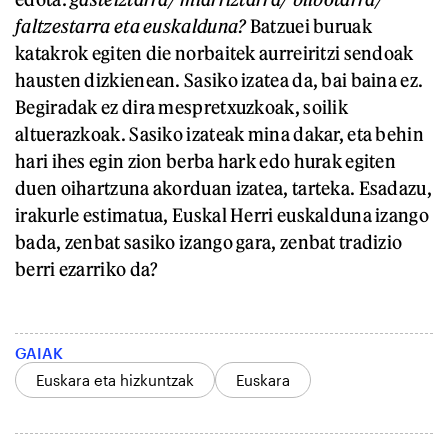
faltzestarra eta euskalduna?
Batzuei buruak
katakrok egiten die norbaitek aurreiritzi sendoak
hausten dizkienean. Sasiko izatea da, bai baina ez.
Begiradak ez dira mespretxuzkoak, soilik
altuerazkoak. Sasiko izateak mina dakar, eta behin
hari ihes egin zion berba hark edo hurak egiten
duen oihartzuna akorduan izatea, tarteka. Esadazu,
irakurle estimatua, Euskal Herri euskalduna izango
bada, zenbat sasiko izango gara, zenbat tradizio
berri ezarriko da?
GAIAK
Euskara eta hizkuntzak
Euskara