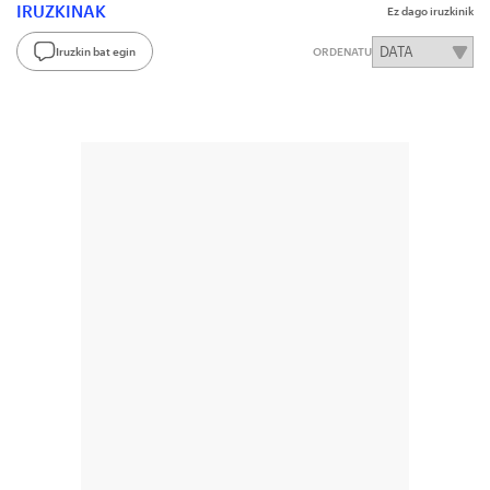
IRUZKINAK
Ez dago iruzkinik
Iruzkin bat egin
ORDENATU