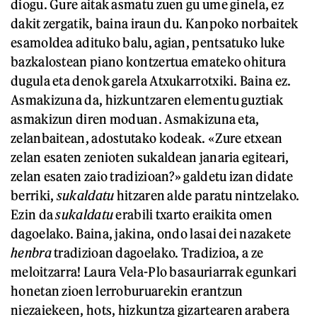
diogu. Gure aitak asmatu zuen gu ume ginela, ez
dakit zergatik, baina iraun du. Kanpoko norbaitek
esamoldea adituko balu, agian, pentsatuko luke
bazkalostean piano kontzertua emateko ohitura
dugula eta denok garela Atxukarrotxiki. Baina ez.
Asmakizuna da, hizkuntzaren elementu guztiak
asmakizun diren moduan. Asmakizuna eta,
zelanbaitean, adostutako kodeak. «Zure etxean
zelan esaten zenioten sukaldean janaria egiteari,
zelan esaten zaio tradizioan?» galdetu izan didate
berriki,
sukaldatu
hitzaren alde paratu nintzelako.
Ezin da
sukaldatu
erabili txarto eraikita omen
dagoelako. Baina, jakina, ondo lasai dei nazakete
henbra
tradizioan dagoelako. Tradizioa, a ze
meloitzarra! Laura Vela-Plo basauriarrak egunkari
honetan zioen lerroburuarekin erantzun
niezaiekeen, hots, hizkuntza gizartearen arabera