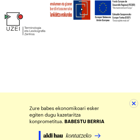
Zure babes ekonomikoari esker
egiten dugu kazetaritza
konprometitua.
BABESTU BERRIA