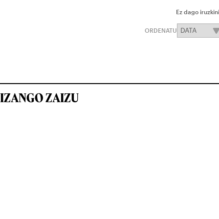
Ez dago iruzkin
ORDENATU
IZANGO ZAIZU