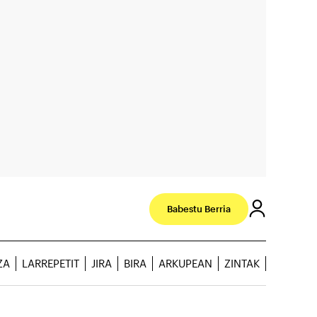
Babestu Berria
ZA
LARREPETIT
JIRA
BIRA
ARKUPEAN
ZINTAK