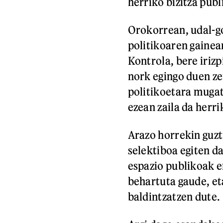
herriko bizitza pub
Orokorrean, udal-g
politikoaren gainea
Kontrola, bere iriz
nork egingo duen ze
politikoetara mugat
ezean zaila da herr
Arazo horrekin guzt
selektiboa egiten d
espazio publikoak e
behartuta gaude, eta
baldintzatzen dute.