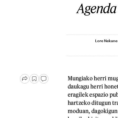
Agenda 
Lore Nekane 
Mungiako herri mug
daukagu herri honet
eragilek espazio pu
hartzeko ditugun tr
moduan, dagokigun e