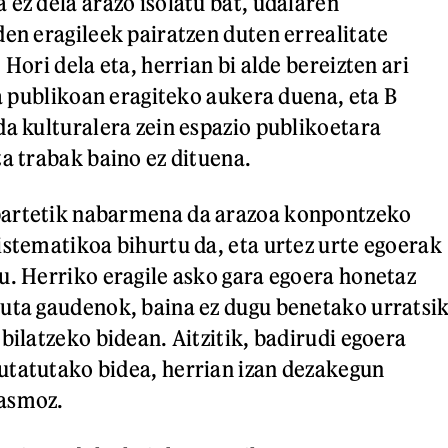
 ez dela arazo isolatu bat, udalaren
den eragileek pairatzen duten errealitate
 Hori dela eta, herrian bi alde bereizten ari
za publikoan eragiteko aukera duena, eta B
da kulturalera zein espazio publikoetara
ta trabak baino ez dituena.
artetik nabarmena da arazoa konpontzeko
istematikoa bihurtu da, eta urtez urte egoerak
u. Herriko eragile asko gara egoera honetaz
uta gaudenok, baina ez dugu benetako urratsi
bilatzeko bidean. Aitzitik, badirudi egoera
utatutako bidea, herrian izan dezakegun
asmoz.