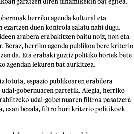
likoan garatzen diren dinamikekin bat egitea.
obernuak herriko agenda kultural eta
n ezartzen duen kontrola salatu nahi dugu.
pideen arabera erabakitzen baitu noiz, non eta
r. Beraz, herriko agenda publikoa bere kriterio
zen da. Eta erabaki guztiz politiko horiek bete
iko agendan lekuren bat aurkitzea.
iz lotuta, espazio publikoaren erabilera
a udal-gobernuaren partetik. Alegia, herriko
rabiltzeko udal-gobernuaren filtroa pasatzera
, esan bezala, filtro hori kriterio politikoek