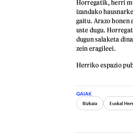
Horregatik, herri 
izandako hausnarke
gaitu. Arazo honen 
uste dugu. Horregat
dugun salaketa dina
zein eragileei.
Herriko espazio pub
GAIAK
Bizkaia
Euskal Herr