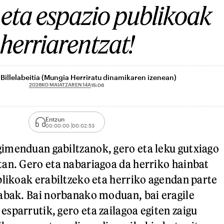
eta espazio publikoak
herriarentzat!
Billelabeitia (Mungia Herriratu dinamikaren izenean)
2026KO MAIATZAREN 14A
15:06
Entzun
00:00:00
00:02:53
imenduan gabiltzanok, gero eta leku gutxiago
an. Gero eta nabariagoa da herriko hainbat
blikoak erabiltzeko eta herriko agendan parte
abak. Bai norbanako moduan, bai eragile
sparrutik, gero eta zailagoa egiten zaigu