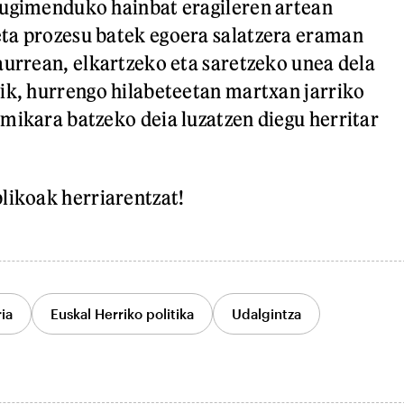
mugimenduko hainbat eragileren artean
ta prozesu batek egoera salatzera eraman
aurrean, elkartzeko eta saretzeko unea dela
ik, hurrengo hilabeteetan martxan jarriko
mikara batzeko deia luzatzen diegu herritar
likoak herriarentzat!
ia
Euskal Herriko politika
Udalgintza