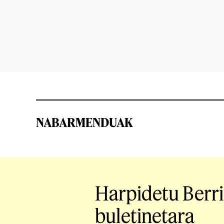
NABARMENDUAK
Harpidetu Berr
buletinetara