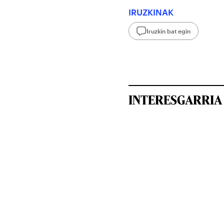
IRUZKINAK
Iruzkin bat egin
INTERESGARRIA 