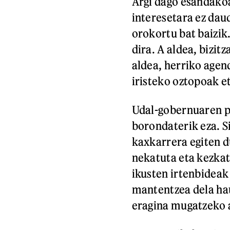
Argi dago esandakoa
interesetara ez dau
orokortu bat baizik.
dira. A aldea, bizit
aldea, herriko agen
iristeko oztopoak e
Udal-gobernuaren p
borondaterik eza. S
kaxkarrera egiten d
nekatuta eta kezkat
ikusten irtenbideak 
mantentzea dela ha
eragina mugatzeko 