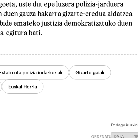
oeta, uste dut epe luzera polizia-jarduera
n duen gauza bakarra gizarte-eredua aldatzea
 bide emateko justizia demokratizatuko duen
a-egitura bati.
Estatu eta polizia indarkeriak
Gizarte gaiak
Euskal Herria
Ez dago iruzkin
ORDENATU