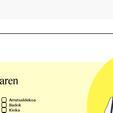
iaren
Arratsaldekoa
Badok
Kinka