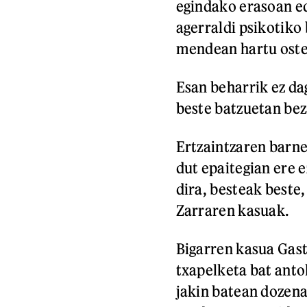
egindako erasoan e
agerraldi psikotiko 
mendean hartu oste
Esan beharrik ez da
beste batzuetan beza
Ertzaintzaren barne
dut epaitegian ere e
dira, besteak beste
Zarraren kasuak.
Bigarren kasua Gast
txapelketa bat anto
jakin batean dozena