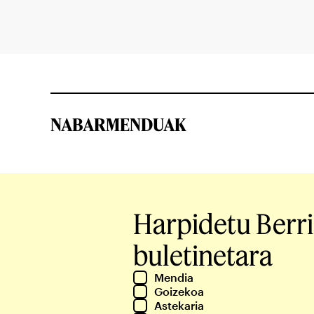
NABARMENDUAK
Harpidetu Berr
buletinetara
Mendia
Goizekoa
Astekaria