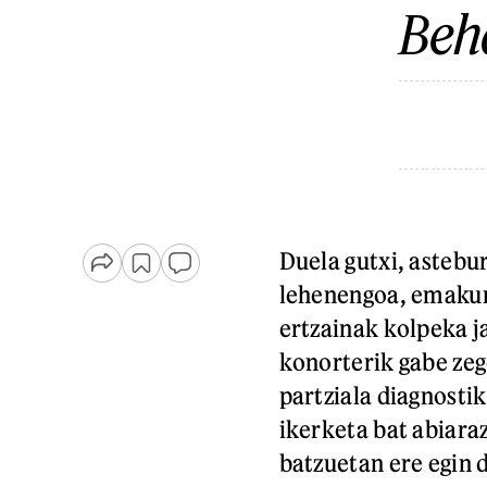
Beh
Duela gutxi, astebur
lehenengoa, emakum
ertzainak kolpeka j
konorterik gabe zeg
partziala diagnostik
ikerketa bat abiaraz
batzuetan ere egin d