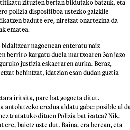
ifikatu zituzten bertan bildutako batzuk, eta
ero polizia dispositiboa ustezko gaizkile
fikatzen badute ere, niretzat onartezina da
rak ematea.
u bidaltzear nagoenean enteratu naiz
en berriro kargatu duela martxoaren 3an jazo
nguruko justizia eskaeraren aurka. Beraz,
etzat behintzat, idatzian esan dudan guztia
ra iritsita, pare bat gogoeta ditut.
a antolatzeko eredua aldatu gabe: posible al d
ez tratatuko dituen Polizia bat izatea? Nik,
t ere, baietz uste dut. Baina, era berean, eta