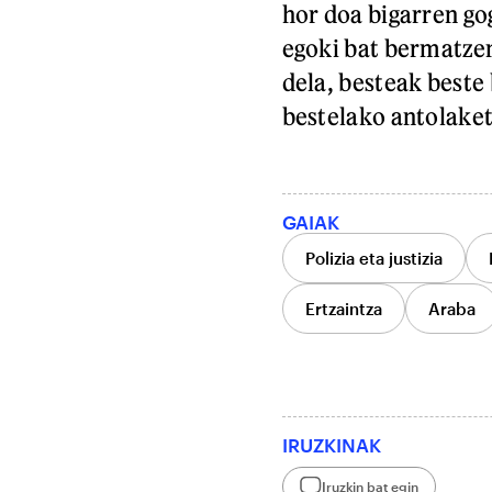
hor doa bigarren gog
egoki bat bermatze
dela, besteak beste
bestelako antolaket
GAIAK
Polizia eta justizia
Ertzaintza
Araba
IRUZKINAK
Iruzkin bat egin