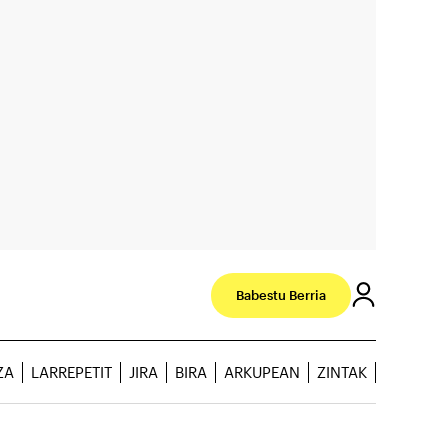
Babestu Berria
ZA
LARREPETIT
JIRA
BIRA
ARKUPEAN
ZINTAK