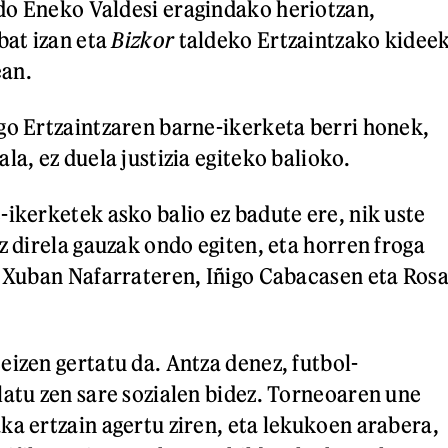
do Eneko Valdesi eragindako heriotzan,
bat izan eta
Bizkor
taldeko Ertzaintzako kidee
an.
go Ertzaintzaren barne-ikerketa berri honek,
la, ez duela justizia egiteko balioko.
-ikerketek asko balio ez badute ere, nik uste
z direla gauzak ondo egiten, eta horren froga
, Xuban Nafarrateren, Iñigo Cabacasen eta Ros
eizen gertatu da. Antza denez, futbol-
latu zen sare sozialen bidez. Torneoaren une
ka ertzain agertu ziren, eta lekukoen arabera,