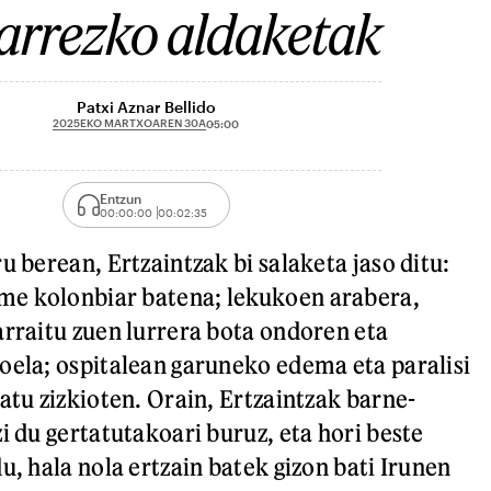
arrezko aldaketak
Patxi Aznar Bellido
2025EKO MARTXOAREN 30A
05:00
Entzun
00:00:00
00:02:35
u berean, Ertzaintzak bi salaketa jaso ditu:
e kolonbiar batena; lekukoen arabera,
arraitu zuen lurrera bota ondoren eta
oela; ospitalean garuneko edema eta paralisi
atu zizkioten. Orain, Ertzaintzak barne-
i du gertatutakoari buruz, eta hori beste
u, hala nola ertzain batek gizon bati Irunen