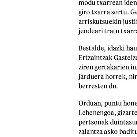
modu txarrean ident
giro txarra sortu. G
arriskutsuekin justi
jendeari tratu txar
Bestalde, idazki ha
Ertzaintzak Gasteiz
ziren gertakarien i
jarduera horrek, nir
berresten du.
Orduan, puntu honeta
Lehenengoa, gizarte
pertsonak duintasun
zalantza asko baditu