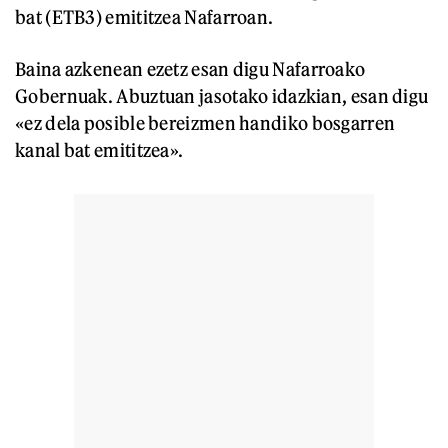
bat (ETB3) emititzea Nafarroan.
Baina azkenean ezetz esan digu Nafarroako
Gobernuak. Abuztuan jasotako idazkian, esan digu
«ez dela posible bereizmen handiko bosgarren
kanal bat emititzea».