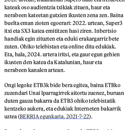
kateak oso audientzia txikiak zituen, haur eta
nerabeen kateetan gutxien ikusten zena zen. Baina
buelta eman zioten egoerari: 2022. urtean, Super3
itxi eta SX3 katea emititzen hasi ziren. Inbertsio
handiak egin zituzten eta eduki erakargarriz bete
zuten. Ohiko telebistan eta online ditu edukiak.
Eta, hala, 2024. urtera iritsi, eta gaur egun gehien
ikusten den katea da Katalunian, haur eta
nerabeen kanalen artean.
Ongi legoke ETB3k bide bera egitea, baina ETBko
zuzendari Unai Iparragirrek aitortu zuenez, buruan
duten gauza bakarra da ETB3 ohiko telebistatik
kentzeko aukera, eta edukiak Interneten bakarrik
uztea (
BERRIA egunkaria, 2021-7-22
).