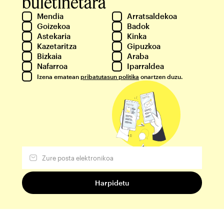
buletinetara
Mendia
Arratsaldekoa
Goizekoa
Badok
Astekaria
Kinka
Kazetaritza
Gipuzkoa
Bizkaia
Araba
Nafarroa
Iparraldea
Izena ematean
pribatutasun politika
onartzen duzu.