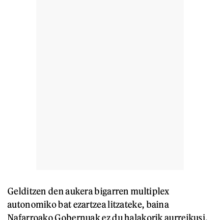
Gelditzen den aukera bigarren multiplex
autonomiko bat ezartzea litzateke, baina
Nafarroako Gobernuak ez du halakorik aurreikusi.