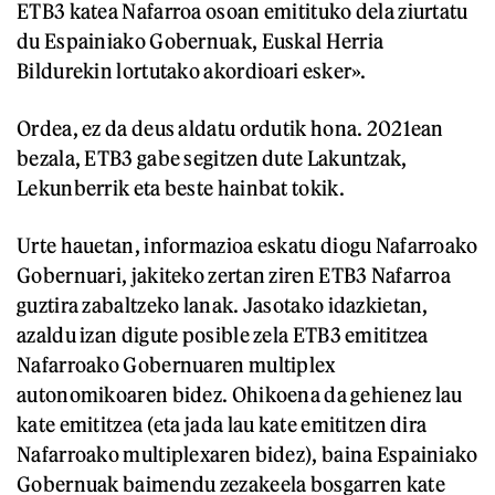
ETB3 katea Nafarroa osoan emitituko dela ziurtatu
du Espainiako Gobernuak, Euskal Herria
Bildurekin lortutako akordioari esker».
Ordea, ez da deus aldatu ordutik hona. 2021ean
bezala, ETB3 gabe segitzen dute Lakuntzak,
Lekunberrik eta beste hainbat tokik.
Urte hauetan, informazioa eskatu diogu Nafarroako
Gobernuari, jakiteko zertan ziren ETB3 Nafarroa
guztira zabaltzeko lanak. Jasotako idazkietan,
azaldu izan digute posible zela ETB3 emititzea
Nafarroako Gobernuaren multiplex
autonomikoaren bidez. Ohikoena da gehienez lau
kate emititzea (eta jada lau kate emititzen dira
Nafarroako multiplexaren bidez), baina Espainiako
Gobernuak baimendu zezakeela bosgarren kate