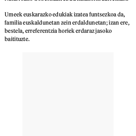
Umeek euskarazko edukiak izatea funtsezkoa da,
familia euskaldunetan zein erdaldunetan; izan ere,
bestela, erreferentzia horiek erdaraz jasoko
baitituzte.