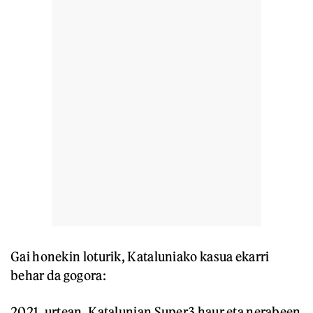
Gai honekin loturik, Kataluniako kasua ekarri
behar da gogora:
2021. urtean, Katalunian Super3 haur eta nerabeen