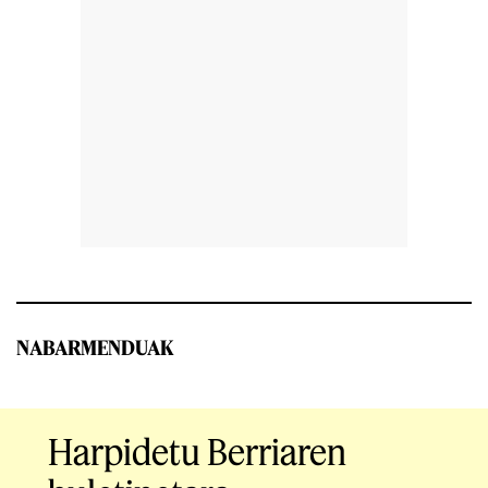
NABARMENDUAK
Harpidetu Berriaren