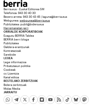
Berria.eus - Euskal Editorea SM
Telefonoa: 943 30 40 30
Bezero arreta: 943 30 43 45 | laguna@berria.eus
Webgunea:
webgunea@berria.eus
Publizitatea:
publi@bidera.eus
Harremanetan jarri
ORRIALDE KORPORATIBOAK
Ezagutu BERRIA Taldea
BERRIA berri bloga
Publizitatea
Galdera-erantzunak
Kontratazioak
Sarebide
LEGEA
Lege informazioa
Pribatutasun politika
Cookieak
cc Lizentzia
Kanal etikoa
BESTELAKO ZERBITZUAK
Bidera zerbitzuak
Midas Media
JARRAITU