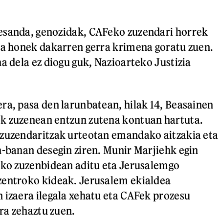
esanda, genozidak, CAFeko zuzendari horrek
za honek dakarren gerra krimena goratu zuen.
a dela ez diogu guk, Nazioarteko Justizia
ra, pasa den larunbatean, hilak 14, Beasainen
k zuzenean entzun zutena kontuan hartuta.
 zuzendaritzak urteotan emandako aitzakia eta
n-banan desegin ziren. Munir Marjiehk egin
eko zuzenbidean aditu eta Jerusalemgo
zentroko kideak. Jerusalem ekialdea
 izaera ilegala xehatu eta CAFek prozesu
ra zehaztu zuen.