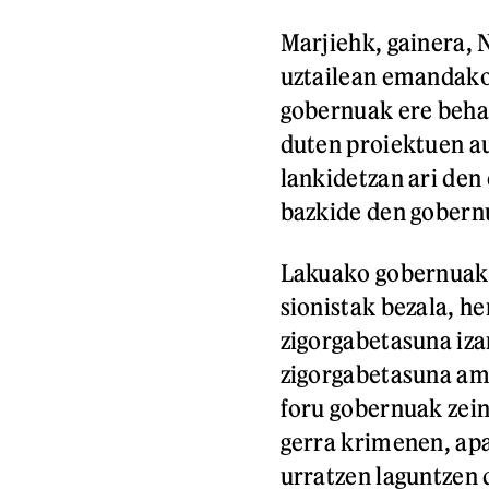
Marjiehk, gainera, 
uztailean emandako
gobernuak ere beha
duten proiektuen au
lankidetzan ari den
bazkide den gobern
Lakuako gobernuak,
sionistak bezala, he
zigorgabetasuna iza
zigorgabetasuna am
foru gobernuak zein
gerra krimenen, ap
urratzen laguntzen 