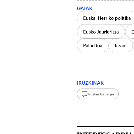
GAIAK
Euskal Herriko politika
Eusko Jaurlaritza
E
Palestina
Israel
IRUZKINAK
Iruzkin bat egin