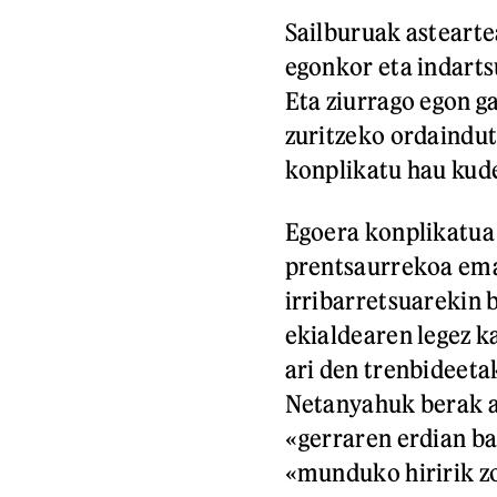
Sailburuak asteart
egonkor eta indarts
Eta ziurrago egon ga
zuritzeko ordaindut
konplikatu hau kude
Egoera konplikatua 
prentsaurrekoa em
irribarretsuarekin 
ekialdearen legez k
ari den trenbideeta
Netanyahuk berak a
«gerraren erdian ba
«munduko hiririk zo