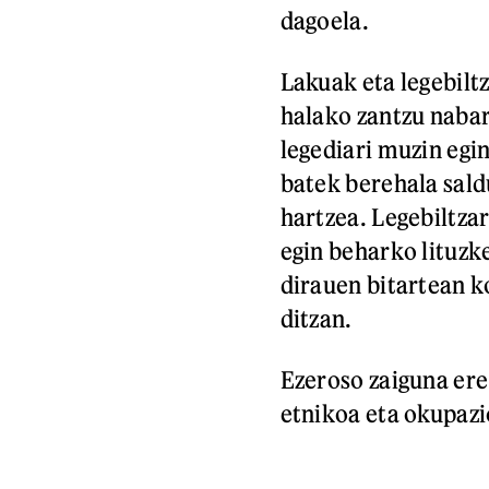
dagoela.
Lakuak eta legebiltz
halako zantzu naba
legediari muzin egi
batek berehala sal
hartzea. Legebiltz
egin beharko lituzk
dirauen bitartean k
ditzan.
Ezeroso zaiguna ere
etnikoa eta okupazi