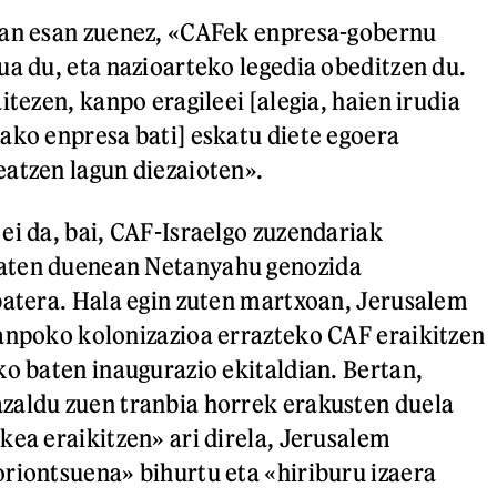
ean esan zuenez, «CAFek enpresa-gobernu
ua du, eta nazioarteko legedia obeditzen du.
itezen, kanpo eragileei [alegia, haien irudia
ako enpresa bati] eskatu diete egoera
atzen lagun diezaioten».
ei da, bai, CAF-Israelgo zuzendariak
aten duenean Netanyahu genozida
batera. Hala egin zuten martxoan, Jerusalem
anpoko kolonizazioa errazteko CAF eraikitzen
ko baten inaugurazio ekitaldian. Bertan,
zaldu zuen tranbia horrek erakusten duela
kea eraikitzen» ari direla, Jerusalem
riontsuena» bihurtu eta «hiriburu izaera