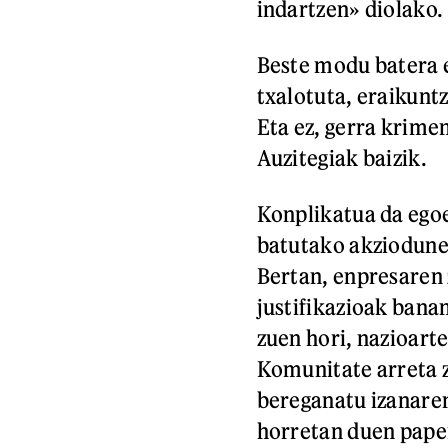
indartzen» diolako.
Beste modu batera 
txalotuta, eraikunt
Eta ez, gerra krimen
Auzitegiak baizik.
Konplikatua da egoe
batutako akziodune
Bertan, enpresaren
justifikazioak bana
zuen hori, nazioart
Komunitate arreta 
bereganatu izanaren
horretan duen pape