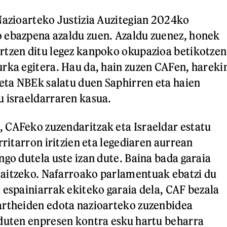
Nazioarteko Justizia Auzitegian 2024ko
 ebazpena azaldu zuen. Azaldu zuenez, honek
rtzen ditu legez kanpoko okupazioa betikotzen
rka egitera. Hau da, hain zuzen CAFen, hareki
 eta NBEk salatu duen Saphirren eta haien
u israeldarraren kasua.
 CAFeko zuzendaritzak eta Israeldar estatu
rritarron iritzien eta legediaren aurrean
ngo dutela uste izan dute. Baina bada garaia
aitzeko. Nafarroako parlamentuak ebatzi du
 espainiarrak ekiteko garaia dela, CAF bezala
artheiden edota nazioarteko zuzenbidea
duten enpresen kontra esku hartu beharra