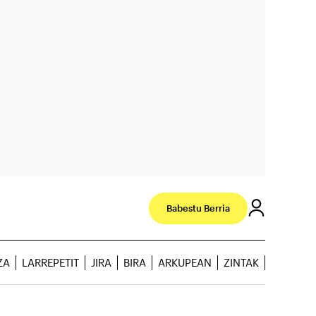
Babestu Berria
ZA
LARREPETIT
JIRA
BIRA
ARKUPEAN
ZINTAK