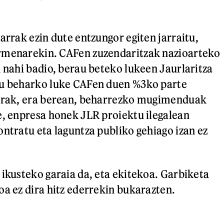
arrak ezin dute entzungor egiten jarraitu,
rmenarekin. CAFen zuzendaritzak nazioarteko
n nahi badio, berau beteko lukeen Jaurlaritza
du beharko luke CAFen duen %3ko parte
arrak, era berean, beharrezko mugimenduak
e, enpresa honek JLR proiektu ilegalean
ontratu eta laguntza publiko gehiago izan ez
 ikusteko garaia da, eta ekitekoa. Garbiketa
oa ez dira hitz ederrekin bukarazten.