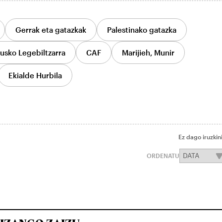
Gerrak eta gatazkak
Palestinako gatazka
usko Legebiltzarra
CAF
Marijieh, Munir
Ekialde Hurbila
Ez dago iruzkin
ORDENATU