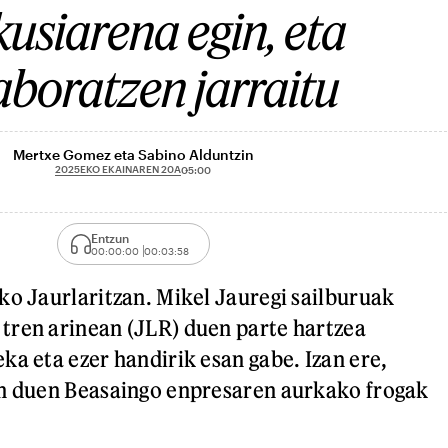
kusiarena egin, eta
aboratzen jarraitu
Mertxe Gomez eta Sabino Alduntzin
2025EKO EKAINAREN 20A
05:00
Entzun
00:00:00
00:03:58
ko Jaurlaritzan. Mikel Jauregi sailburuak
tren arinean (JLR) duen parte hartzea
ka eta ezer handirik esan gabe. Izan ere,
un duen Beasaingo enpresaren aurkako frogak