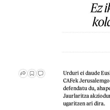
Ez i
kol
Urduri ei daude Eus
CAFek Jerusalemgo 
defendatu du, ahape
Jaurlaritza akziod
ugaritzen ari dira.