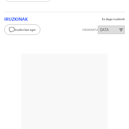
IRUZKINAK
Ez dago iruzkinik
Iruzkin bat egin
ORDENATU