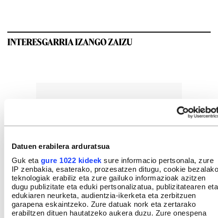
INTERESGARRIA IZANGO ZAIZU
Datuen erabilera arduratsua
Guk eta
gure 1022 kideek
sure informacio pertsonala, zure
IP zenbakia, esaterako, prozesatzen ditugu, cookie bezalak
teknologiak erabiliz eta zure gailuko informazioak azitzen
dugu publizitate eta eduki pertsonalizatua, publizitatearen eta
edukiaren neurketa, audientzia-ikerketa eta zerbitzuen
garapena eskaintzeko. Zure datuak nork eta zertarako
erabiltzen dituen hautatzeko aukera duzu. Zure onespena