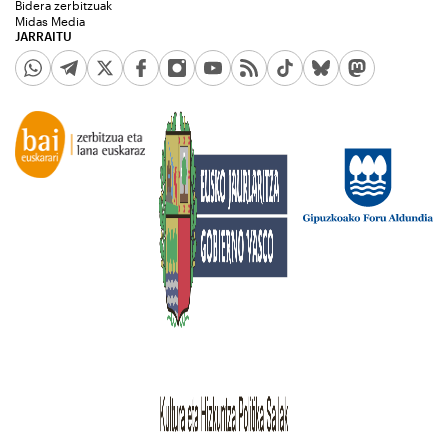
Bidera zerbitzuak
Midas Media
JARRAITU