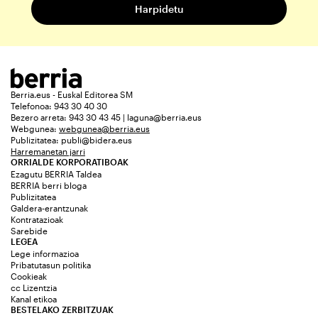
Berria.eus - Euskal Editorea SM
Telefonoa: 943 30 40 30
Bezero arreta: 943 30 43 45 | laguna@berria.eus
Webgunea:
webgunea@berria.eus
Publizitatea:
publi@bidera.eus
Harremanetan jarri
ORRIALDE KORPORATIBOAK
Ezagutu BERRIA Taldea
BERRIA berri bloga
Publizitatea
Galdera-erantzunak
Kontratazioak
Sarebide
LEGEA
Lege informazioa
Pribatutasun politika
Cookieak
cc Lizentzia
Kanal etikoa
BESTELAKO ZERBITZUAK