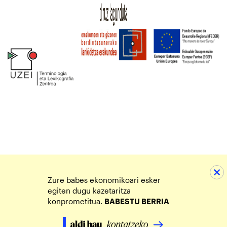
Zure babes ekonomikoari esker
egiten dugu kazetaritza
konprometitua.
BABESTU BERRIA