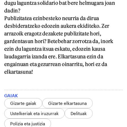
dugu laguntza solidario bat bere helmugara joan
dadin?
Publizitatea ezinbesteko neurria da dirua
desbideratzeko edozein aukera ekiditeko. Zer
arrazoik eragotz dezakete publizitate hori,
gardentasun hori? Betebehar zorrotza da, inork
ezin du laguntza itsua eskatu, edozein kausa
laudagarria izanda ere. Elkartasuna ezin da
engainuan eta gezurrean oinarritu, hori ez da
elkartasuna!
GAIAK
Gizarte gaiak
Gizarte elkartasuna
Ustelkeriak eta iruzurrak
Delituak
Polizia eta justizia