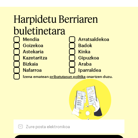
Harpidetu Berriaren
buletinetara
Mendia
Arratsaldekoa
Goizekoa
Badok
Astekaria
Kinka
Kazetaritza
Gipuzkoa
Bizkaia
Araba
Nafarroa
Iparraldea
Izena ematean
pribatutasun politika
onartzen duzu.