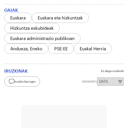
GAIAK
Euskara
Euskara eta hizkuntzak
Hizkuntza eskubideak
Euskara administrazio publikoan
Andueza, Eneko
PSE-EE
Euskal Herria
IRUZKINAK
Ez dago iruzkinik
Iruzkin bat egin
ORDENATU