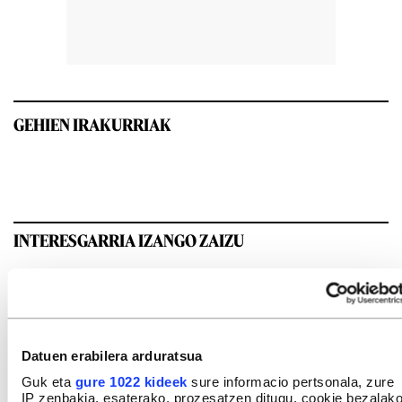
GEHIEN IRAKURRIAK
INTERESGARRIA IZANGO ZAIZU
Datuen erabilera arduratsua
Guk eta
gure 1022 kideek
sure informacio pertsonala, zure
IP zenbakia, esaterako, prozesatzen ditugu, cookie bezalak