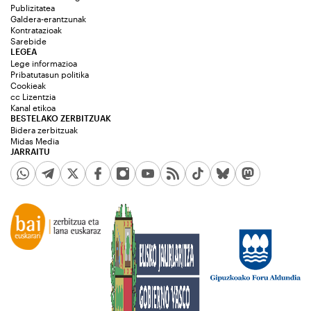
Publizitatea
Galdera-erantzunak
Kontratazioak
Sarebide
LEGEA
Lege informazioa
Pribatutasun politika
Cookieak
cc Lizentzia
Kanal etikoa
BESTELAKO ZERBITZUAK
Bidera zerbitzuak
Midas Media
JARRAITU