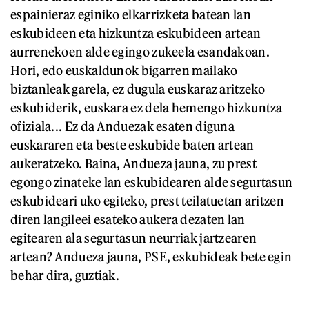
espainieraz eginiko elkarrizketa batean lan
eskubideen eta hizkuntza eskubideen artean
aurrenekoen alde egingo zukeela esandakoan.
Hori, edo euskaldunok bigarren mailako
biztanleak garela, ez dugula euskaraz aritzeko
eskubiderik, euskara ez dela hemengo hizkuntza
ofiziala... Ez da Anduezak esaten diguna
euskararen eta beste eskubide baten artean
aukeratzeko. Baina, Andueza jauna, zu prest
egongo zinateke lan eskubidearen alde segurtasun
eskubideari uko egiteko, prest teilatuetan aritzen
diren langileei esateko aukera dezaten lan
egitearen ala segurtasun neurriak jartzearen
artean? Andueza jauna, PSE, eskubideak bete egin
behar dira, guztiak.