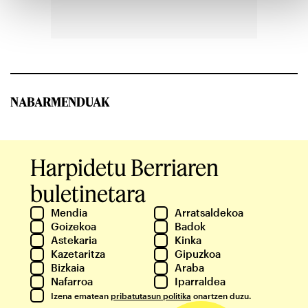
NABARMENDUAK
Harpidetu Berriaren
buletinetara
Mendia
Arratsaldekoa
Goizekoa
Badok
Astekaria
Kinka
Kazetaritza
Gipuzkoa
Bizkaia
Araba
Nafarroa
Iparraldea
Izena ematean
pribatutasun politika
onartzen duzu.