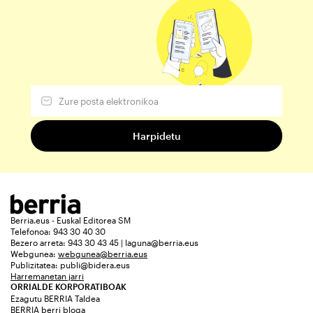
Berria.eus - Euskal Editorea SM
Telefonoa: 943 30 40 30
Bezero arreta: 943 30 43 45 | laguna@berria.eus
Webgunea:
webgunea@berria.eus
Publizitatea:
publi@bidera.eus
Harremanetan jarri
ORRIALDE KORPORATIBOAK
Ezagutu BERRIA Taldea
BERRIA berri bloga