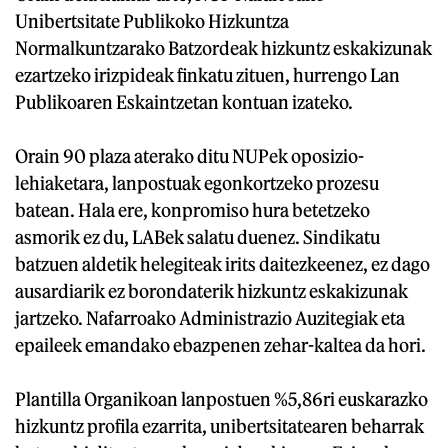
Unibertsitate Publikoko Hizkuntza
Normalkuntzarako Batzordeak hizkuntz eskakizunak
ezartzeko irizpideak finkatu zituen, hurrengo Lan
Publikoaren Eskaintzetan kontuan izateko.
Orain 90 plaza aterako ditu NUPek oposizio-
lehiaketara, lanpostuak egonkortzeko prozesu
batean. Hala ere, konpromiso hura betetzeko
asmorik ez du, LABek salatu duenez. Sindikatu
batzuen aldetik helegiteak irits daitezkeenez, ez dago
ausardiarik ez borondaterik hizkuntz eskakizunak
jartzeko. Nafarroako Administrazio Auzitegiak eta
epaileek emandako ebazpenen zehar-kaltea da hori.
Plantilla Organikoan lanpostuen %5,86ri euskarazko
hizkuntz profila ezarrita, unibertsitatearen beharrak