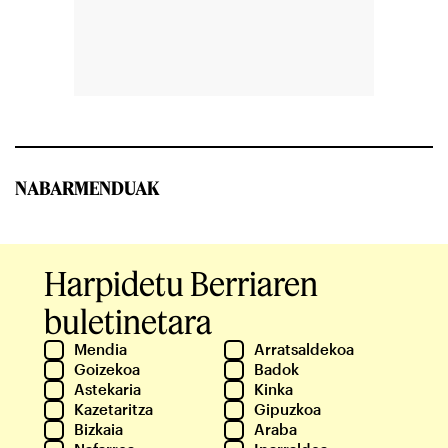
NABARMENDUAK
Harpidetu Berriaren
buletinetara
Mendia
Arratsaldekoa
Goizekoa
Badok
Astekaria
Kinka
Kazetaritza
Gipuzkoa
Bizkaia
Araba