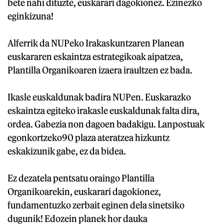
bete nahi dituzte, euskarari dagokionez. Ezinezko
eginkizuna!
Alferrik da NUPeko Irakaskuntzaren Planean
euskararen eskaintza estrategikoak aipatzea,
Plantilla Organikoaren izaera iraultzen ez bada.
Ikasle euskaldunak badira NUPen. Euskarazko
eskaintza egiteko irakasle euskaldunak falta dira,
ordea. Gabezia non dagoen badakigu. Lanpostuak
egonkortzeko90 plaza ateratzea hizkuntz
eskakizunik gabe, ez da bidea.
Ez dezatela pentsatu oraingo Plantilla
Organikoarekin, euskarari dagokionez,
fundamentuzko zerbait eginen dela sinetsiko
dugunik! Edozein planek hor dauka