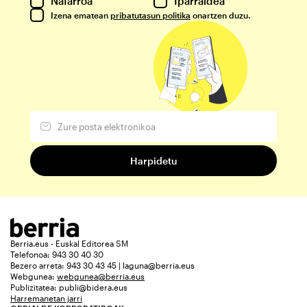
Nafarroa
Iparraldea
Izena ematean
pribatutasun politika
onartzen duzu.
Berria.eus - Euskal Editorea SM
Telefonoa: 943 30 40 30
Bezero arreta: 943 30 43 45 | laguna@berria.eus
Webgunea:
webgunea@berria.eus
Publizitatea:
publi@bidera.eus
Harremanetan jarri