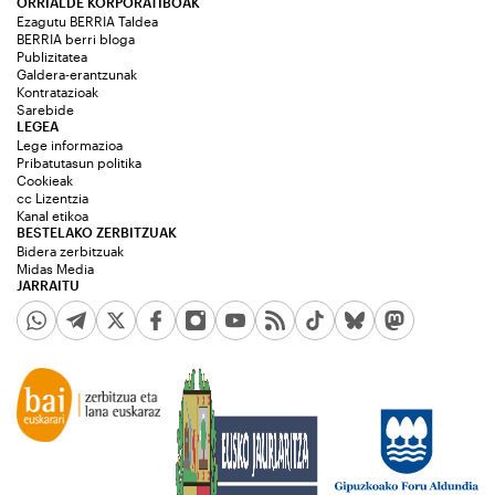
ORRIALDE KORPORATIBOAK
Ezagutu BERRIA Taldea
BERRIA berri bloga
Publizitatea
Galdera-erantzunak
Kontratazioak
Sarebide
LEGEA
Lege informazioa
Pribatutasun politika
Cookieak
cc Lizentzia
Kanal etikoa
BESTELAKO ZERBITZUAK
Bidera zerbitzuak
Midas Media
JARRAITU