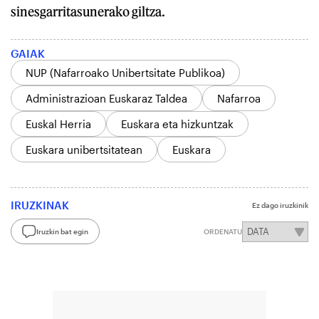
sinesgarritasunerako giltza.
GAIAK
NUP (Nafarroako Unibertsitate Publikoa)
Administrazioan Euskaraz Taldea
Nafarroa
Euskal Herria
Euskara eta hizkuntzak
Euskara unibertsitatean
Euskara
IRUZKINAK
Ez dago iruzkinik
Iruzkin bat egin
ORDENATU