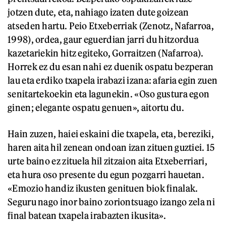
jotzen dute, eta, nahiago izaten dute goizean
atseden hartu. Peio Etxeberriak (Zenotz, Nafarroa,
1998), ordea, gaur eguerdian jarri du hitzordua
kazetariekin hitz egiteko, Gorraitzen (Nafarroa).
Horrek ez du esan nahi ez duenik ospatu bezperan
lau eta erdiko txapela irabazi izana: afaria egin zuen
senitartekoekin eta lagunekin. «Oso gustura egon
ginen; elegante ospatu genuen», aitortu du.
Hain zuzen, haiei eskaini die txapela, eta, bereziki,
haren aita hil zenean ondoan izan zituen guztiei. 15
urte baino ez zituela hil zitzaion aita Etxeberriari,
eta hura oso presente du egun pozgarri hauetan.
«Emozio handiz ikusten genituen biok finalak.
Seguru nago inor baino zoriontsuago izango zela ni
final batean txapela irabazten ikusita».