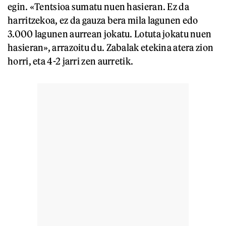
egin. «Tentsioa sumatu nuen hasieran. Ez da
harritzekoa, ez da gauza bera mila lagunen edo
3.000 lagunen aurrean jokatu. Lotuta jokatu nuen
hasieran», arrazoitu du. Zabalak etekina atera zion
horri, eta 4-2 jarri zen aurretik.