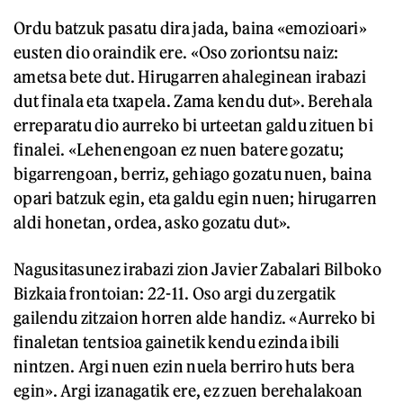
Ordu batzuk pasatu dira jada, baina «emozioari»
eusten dio oraindik ere. «Oso zoriontsu naiz:
ametsa bete dut. Hirugarren ahaleginean irabazi
dut finala eta txapela. Zama kendu dut». Berehala
erreparatu dio aurreko bi urteetan galdu zituen bi
finalei. «Lehenengoan ez nuen batere gozatu;
bigarrengoan, berriz, gehiago gozatu nuen, baina
opari batzuk egin, eta galdu egin nuen; hirugarren
aldi honetan, ordea, asko gozatu dut».
Nagusitasunez irabazi zion Javier Zabalari Bilboko
Bizkaia frontoian: 22-11. Oso argi du zergatik
gailendu zitzaion horren alde handiz. «Aurreko bi
finaletan tentsioa gainetik kendu ezinda ibili
nintzen. Argi nuen ezin nuela berriro huts bera
egin». Argi izanagatik ere, ez zuen berehalakoan