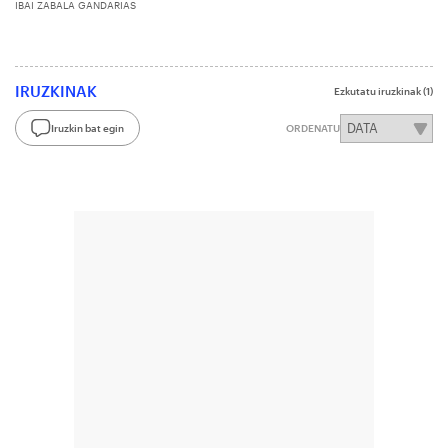
IBAI ZABALA GANDARIAS
IRUZKINAK
Ezkutatu iruzkinak
(1)
Iruzkin bat egin
ORDENATU