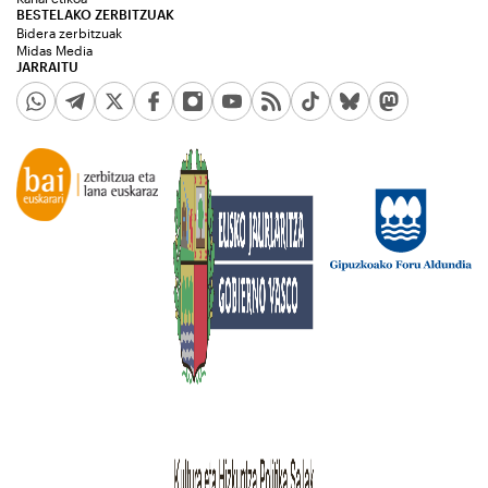
BESTELAKO ZERBITZUAK
Bidera zerbitzuak
Midas Media
JARRAITU