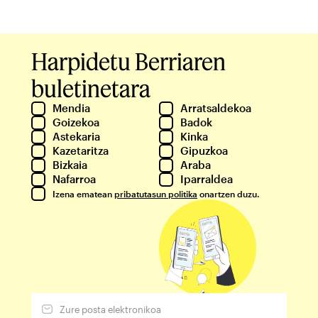
Harpidetu Berriaren
buletinetara
Mendia
Arratsaldekoa
Goizekoa
Badok
Astekaria
Kinka
Kazetaritza
Gipuzkoa
Bizkaia
Araba
Nafarroa
Iparraldea
Izena ematean
pribatutasun politika
onartzen duzu.