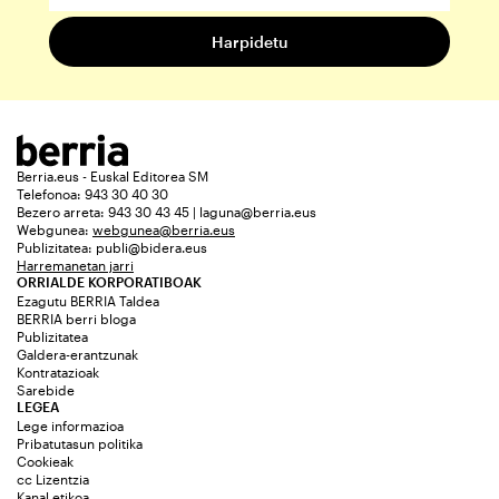
Berria.eus - Euskal Editorea SM
Telefonoa: 943 30 40 30
Bezero arreta: 943 30 43 45 | laguna@berria.eus
Webgunea:
webgunea@berria.eus
Publizitatea:
publi@bidera.eus
Harremanetan jarri
ORRIALDE KORPORATIBOAK
Ezagutu BERRIA Taldea
BERRIA berri bloga
Publizitatea
Galdera-erantzunak
Kontratazioak
Sarebide
LEGEA
Lege informazioa
Pribatutasun politika
Cookieak
cc Lizentzia
Kanal etikoa