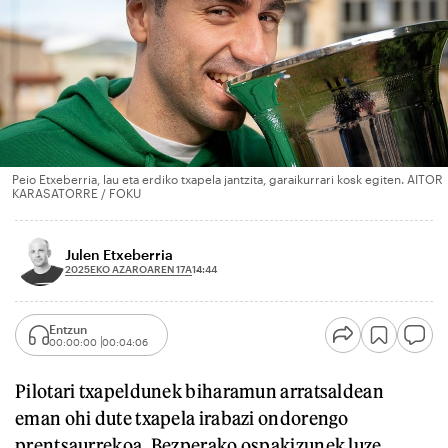
Peio Etxeberria, lau eta erdiko txapela jantzita, garaikurrari kosk egiten. AITOR
KARASATORRE / FOKU
Julen Etxeberria
2025EKO AZAROAREN 17A
14:44
Entzun
00:00:00
00:04:06
Pilotari txapeldunek biharamun arratsaldean
eman ohi dute txapela irabazi ondorengo
prentsaurrekoa. Bezperako ospakizunek luze