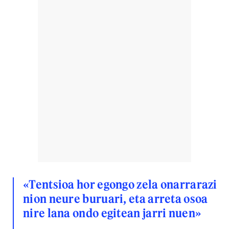
«Tentsioa hor egongo zela onarrarazi
nion neure buruari, eta arreta osoa
nire lana ondo egitean jarri nuen»