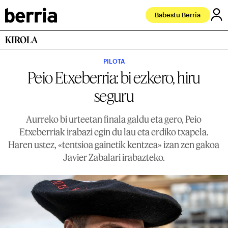
Babestu Berria
KIROLA
PILOTA
Peio Etxeberria: bi ezkero, hiru
seguru
Aurreko bi urteetan finala galdu eta gero, Peio
Etxeberriak irabazi egin du lau eta erdiko txapela.
Haren ustez, «tentsioa gainetik kentzea» izan zen gakoa
Javier Zabalari irabazteko.