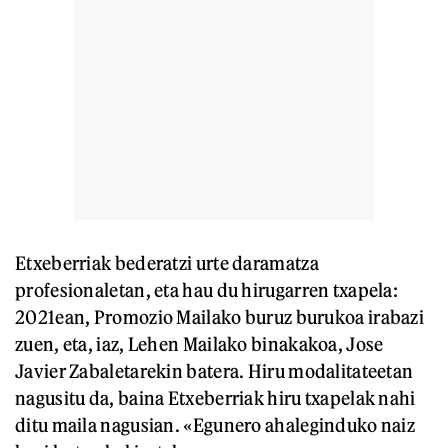
Etxeberriak bederatzi urte daramatza
profesionaletan, eta hau du hirugarren txapela:
2021ean, Promozio Mailako buruz burukoa irabazi
zuen, eta, iaz, Lehen Mailako binakakoa, Jose
Javier Zabaletarekin batera. Hiru modalitateetan
nagusitu da, baina Etxeberriak hiru txapelak nahi
ditu maila nagusian. «Egunero ahaleginduko naiz