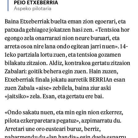
PEIO ETXEBERRIA
Aspeko pilotaria
Baina Etxeberriak buelta eman zion egoerari, eta
patxada gehiagoz jokatzen hasi zen. «Tentsioa hor
egongo zela onarrarazi nion neure buruari, eta
arreta osoa nire lana ondo egitean jarri nuen». 14-
1eko partziala lortu zuen, eta tentsioa gozamen
bilakatu zitzaion. Aldiz, kontrakoa gertatu zitzaion
Zabalari: goitik behera egin zuen. Hain zuzen,
Etxeberriak finala jokatu aurretik BERRIAn esan
zuen Zabala «aise» zebilela, baina ziur aski
«jaitsiko» zela. Esan, eta gertatu ere bai.
«Ondo sakatu nuen, eta min egin nion ezkerrez,
pilota ezkerparetara pegatuz», azpimarratu du.
Arretari une oro eusteari buruz, berriz,
nabarmendu du «lan handia» egin duela esparru