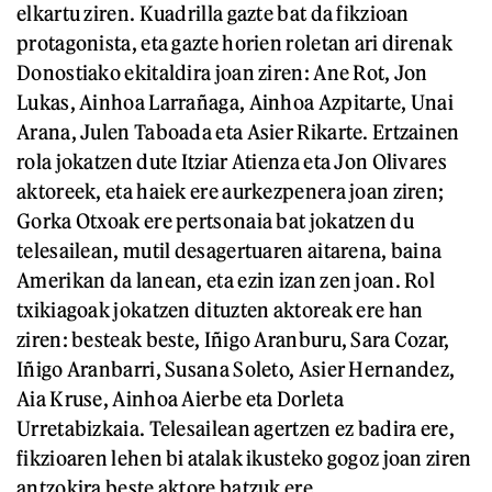
elkartu ziren. Kuadrilla gazte bat da fikzioan
protagonista, eta gazte horien roletan ari direnak
Donostiako ekitaldira joan ziren: Ane Rot, Jon
Lukas, Ainhoa Larrañaga, Ainhoa Azpitarte, Unai
Arana, Julen Taboada eta Asier Rikarte. Ertzainen
rola jokatzen dute Itziar Atienza eta Jon Olivares
aktoreek, eta haiek ere aurkezpenera joan ziren;
Gorka Otxoak ere pertsonaia bat jokatzen du
telesailean, mutil desagertuaren aitarena, baina
Amerikan da lanean, eta ezin izan zen joan. Rol
txikiagoak jokatzen dituzten aktoreak ere han
ziren: besteak beste, Iñigo Aranburu, Sara Cozar,
Iñigo Aranbarri, Susana Soleto, Asier Hernandez,
Aia Kruse, Ainhoa Aierbe eta Dorleta
Urretabizkaia. Telesailean agertzen ez badira ere,
fikzioaren lehen bi atalak ikusteko gogoz joan ziren
antzokira beste aktore batzuk ere.