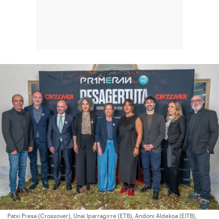
Patxi Presa (Crossover), Unai Iparragirre (ETB), Andoni Aldekoa (EITB),