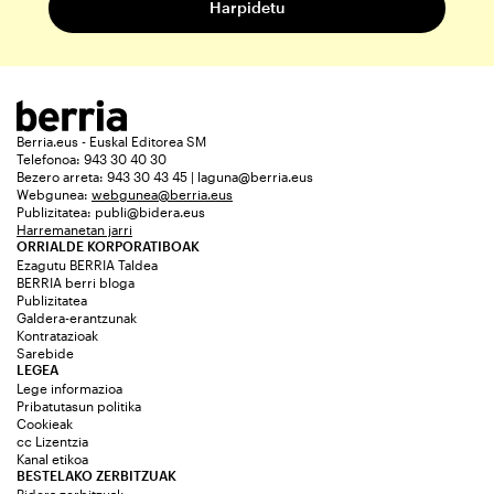
Berria.eus - Euskal Editorea SM
Telefonoa: 943 30 40 30
Bezero arreta: 943 30 43 45 | laguna@berria.eus
Webgunea:
webgunea@berria.eus
Publizitatea:
publi@bidera.eus
Harremanetan jarri
ORRIALDE KORPORATIBOAK
Ezagutu BERRIA Taldea
BERRIA berri bloga
Publizitatea
Galdera-erantzunak
Kontratazioak
Sarebide
LEGEA
Lege informazioa
Pribatutasun politika
Cookieak
cc Lizentzia
Kanal etikoa
BESTELAKO ZERBITZUAK
Bidera zerbitzuak