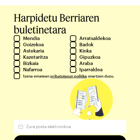
Harpidetu Berriaren
buletinetara
Mendia
Arratsaldekoa
Goizekoa
Badok
Astekaria
Kinka
Kazetaritza
Gipuzkoa
Bizkaia
Araba
Nafarroa
Iparraldea
Izena ematean
pribatutasun politika
onartzen duzu.