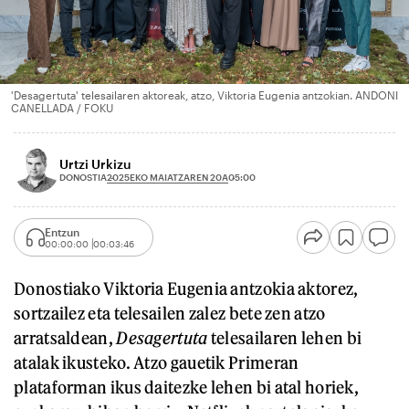
'Desagertuta' telesailaren aktoreak, atzo, Viktoria Eugenia antzokian. ANDONI
CANELLADA / FOKU
Urtzi Urkizu
2025EKO MAIATZAREN 20A
DONOSTIA
05:00
Entzun
00:00:00
00:03:46
Donostiako Viktoria Eugenia antzokia aktorez,
sortzailez eta telesailen zalez bete zen atzo
arratsaldean,
Desagertuta
telesailaren lehen bi
atalak ikusteko. Atzo gauetik Primeran
plataforman ikus daitezke lehen bi atal horiek,