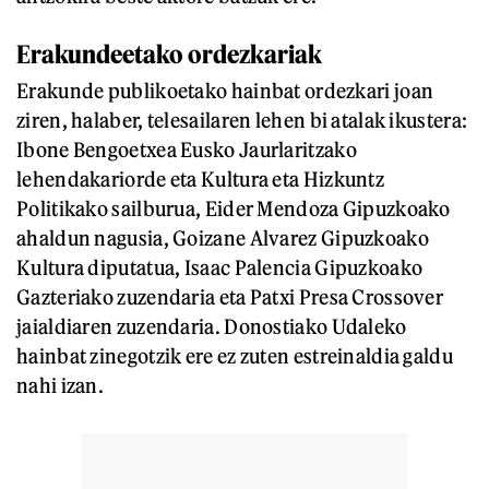
Erakundeetako ordezkariak
Erakunde publikoetako hainbat ordezkari joan
ziren, halaber, telesailaren lehen bi atalak ikustera:
Ibone Bengoetxea Eusko Jaurlaritzako
lehendakariorde eta Kultura eta Hizkuntz
Politikako sailburua, Eider Mendoza Gipuzkoako
ahaldun nagusia, Goizane Alvarez Gipuzkoako
Kultura diputatua, Isaac Palencia Gipuzkoako
Gazteriako zuzendaria eta Patxi Presa Crossover
jaialdiaren zuzendaria. Donostiako Udaleko
hainbat zinegotzik ere ez zuten estreinaldia galdu
nahi izan.