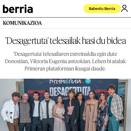
Babestu Berria
KOMUNIKAZIOA
'Desagertuta' telesailak hasi du bidea
'Desagertuta' telesailaren estreinaldia egin dute
Donostian, Viktoria Eugenia antzokian. Lehen bi atalak
Primeran plataforman ikusgai daude.