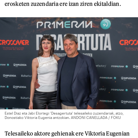
erosketen zuzendaria ere izan ziren ekitaldian.
Estel Diaz eta Jabi Elortegi 'Desagertuta' telesaileko zuzendariak, atzo,
Donostiako Viktoria Eugenia antzokian. ANDONI CANELLADA / FOKU
Telesaileko aktore gehienak ere Viktoria Eugenian