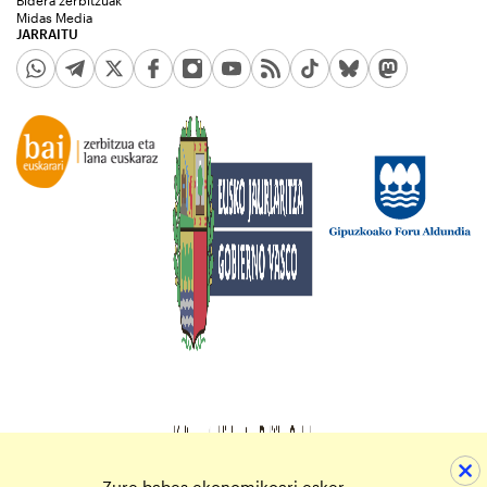
Midas Media
JARRAITU
Zure babes ekonomikoari esker