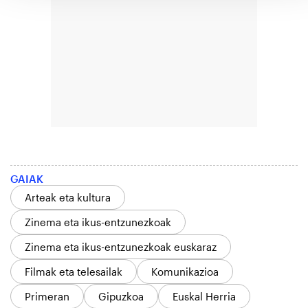
GAIAK
Arteak eta kultura
Zinema eta ikus-entzunezkoak
Zinema eta ikus-entzunezkoak euskaraz
Filmak eta telesailak
Komunikazioa
Primeran
Gipuzkoa
Euskal Herria