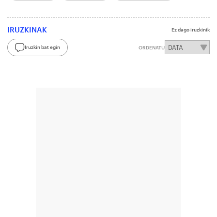
IRUZKINAK
Ez dago iruzkinik
Iruzkin bat egin
ORDENATU