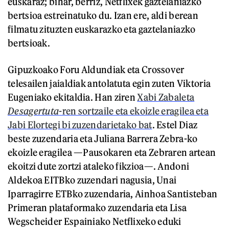
euskaraz; bihar, berriz, Netflixek gaztelaniazko
bertsioa estreinatuko du. Izan ere, aldi berean
filmatu zituzten euskarazko eta gaztelaniazko
bertsioak.
Gipuzkoako Foru Aldundiak eta Crossover
telesailen jaialdiak antolatuta egin zuten Viktoria
Eugeniako ekitaldia. Han ziren
Xabi Zabaleta
Desagertuta
-ren sortzaile eta ekoizle eragilea eta
Jabi Elortegi bi zuzendarietako bat
. Estel Diaz
beste zuzendaria eta Juliana Barrera Zebra-ko
ekoizle eragilea —Pausokaren eta Zebraren artean
ekoitzi dute zortzi ataleko fikzioa—. Andoni
Aldekoa EITBko zuzendari nagusia, Unai
Iparragirre ETBko zuzendaria, Ainhoa Santisteban
Primeran plataformako zuzendaria eta Lisa
Wegscheider Espainiako Netflixeko eduki