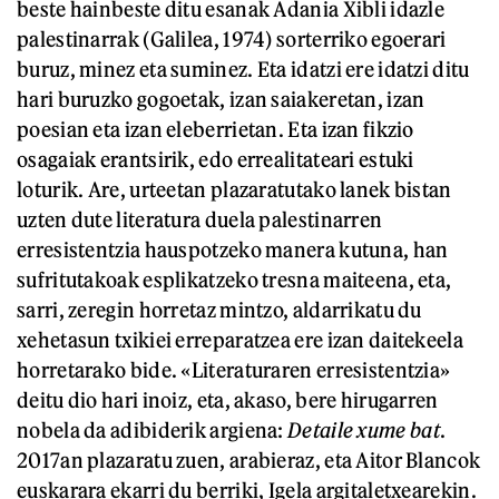
beste hainbeste ditu esanak Adania Xibli idazle
palestinarrak (Galilea, 1974) sorterriko egoerari
buruz, minez eta suminez. Eta idatzi ere idatzi ditu
hari buruzko gogoetak, izan saiakeretan, izan
poesian eta izan eleberrietan. Eta izan fikzio
osagaiak erantsirik, edo errealitateari estuki
loturik. Are, urteetan plazaratutako lanek bistan
uzten dute literatura duela palestinarren
erresistentzia hauspotzeko manera kutuna, han
sufritutakoak esplikatzeko tresna maiteena, eta,
sarri, zeregin horretaz mintzo, aldarrikatu du
xehetasun txikiei erreparatzea ere izan daitekeela
horretarako bide. «Literaturaren erresistentzia»
deitu dio hari inoiz, eta, akaso, bere hirugarren
nobela da adibiderik argiena:
Detaile xume bat
.
2017an plazaratu zuen, arabieraz, eta Aitor Blancok
euskarara ekarri du berriki, Igela argitaletxearekin.