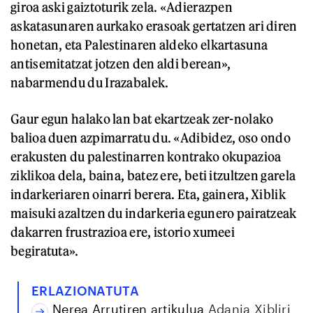
giroa aski gaiztoturik zela. «Adierazpen
askatasunaren aurkako erasoak gertatzen ari diren
honetan, eta Palestinaren aldeko elkartasuna
antisemitatzat jotzen den aldi berean»,
nabarmendu du Irazabalek.
Gaur egun halako lan bat ekartzeak zer-nolako
balioa duen azpimarratu du. «Adibidez, oso ondo
erakusten du palestinarren kontrako okupazioa
ziklikoa dela, baina, batez ere, beti itzultzen garela
indarkeriaren oinarri berera. Eta, gainera, Xiblik
maisuki azaltzen du indarkeria egunero pairatzeak
dakarren frustrazioa ere, istorio xumeei
begiratuta».
ERLAZIONATUTA
Nerea Arrutiren artikulua
Adania Xibliri