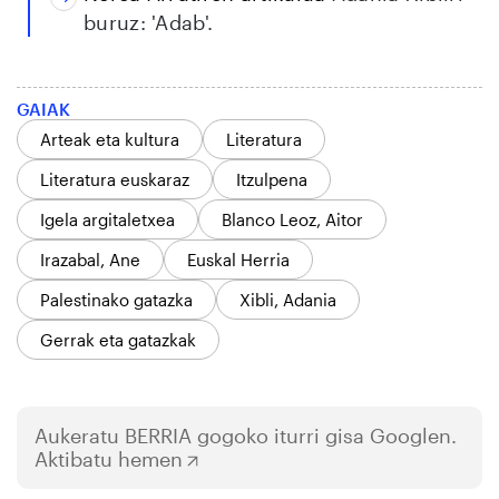
buruz: 'Adab'.
GAIAK
Arteak eta kultura
Literatura
Literatura euskaraz
Itzulpena
Igela argitaletxea
Blanco Leoz, Aitor
Irazabal, Ane
Euskal Herria
Palestinako gatazka
Xibli, Adania
Gerrak eta gatazkak
Aukeratu
BERRIA
gogoko iturri gisa Googlen.
Aktibatu hemen