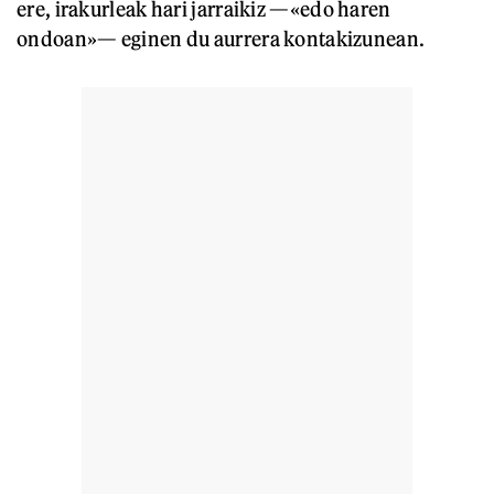
ere, irakurleak hari jarraikiz —«edo haren
ondoan»— eginen du aurrera kontakizunean.