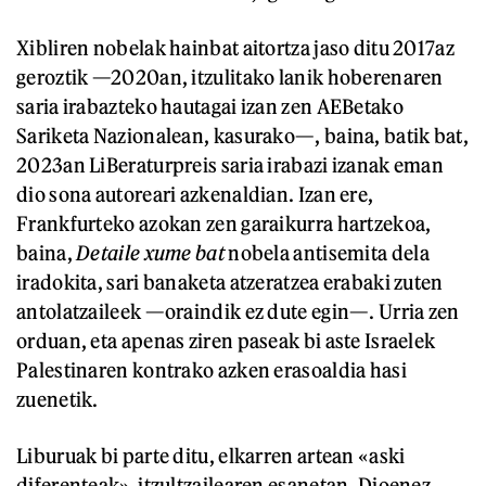
Xibliren nobelak hainbat aitortza jaso ditu 2017az
geroztik —2020an, itzulitako lanik hoberenaren
saria irabazteko hautagai izan zen AEBetako
Sariketa Nazionalean, kasurako—, baina, batik bat,
2023an LiBeraturpreis saria irabazi izanak eman
dio sona autoreari azkenaldian. Izan ere,
Frankfurteko azokan zen garaikurra hartzekoa,
baina,
Detaile xume bat
nobela antisemita dela
iradokita, sari banaketa atzeratzea erabaki zuten
antolatzaileek —oraindik ez dute egin—. Urria zen
orduan, eta apenas ziren paseak bi aste Israelek
Palestinaren kontrako azken erasoaldia hasi
zuenetik.
Liburuak bi parte ditu, elkarren artean «aski
diferenteak», itzultzailearen esanetan. Dioenez,