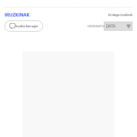
IRUZKINAK
Ez dago iruzkinik
Iruzkin bat egin
ORDENATU