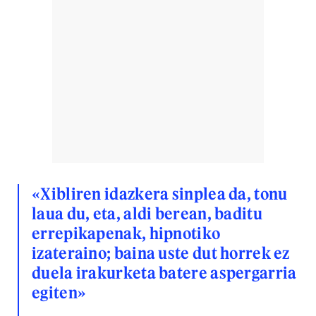
«Xibliren idazkera sinplea da, tonu
laua du, eta, aldi berean, baditu
errepikapenak, hipnotiko
izateraino; baina uste dut horrek ez
duela irakurketa batere aspergarria
egiten»