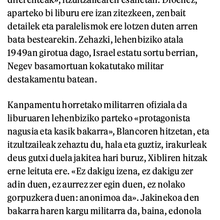
aparteko bi liburu ere izan zitezkeen, zenbait
detailek eta paralelismok ere lotzen duten arren
bata bestearekin. Zehazki, lehenbiziko atala
1949an girotua dago, Israel estatu sortu berrian,
Negev basamortuan kokatutako militar
destakamentu batean.
Kanpamentu horretako militarren ofiziala da
liburuaren lehenbiziko parteko «protagonista
nagusia eta kasik bakarra», Blancoren hitzetan, eta
itzultzaileak zehaztu du, hala eta guztiz, irakurleak
deus gutxi duela jakitea hari buruz, Xibliren hitzak
erne leituta ere. «Ez dakigu izena, ez dakigu zer
adin duen, ez aurrez zer egin duen, ez nolako
gorpuzkera duen: anonimoa da». Jakinekoa den
bakarra haren kargu militarra da, baina, edonola