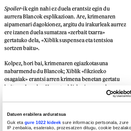
Spoiler
-ik egin nahi ez duela erantsiz egin du
aurrera Blancok esplikazioan. Are, krimenaren
aipamenari dagokionez, argitu du irakurleak aurrez
ere izanen duela sumatzea «zerbait txarra»
gertatuko dela, «Xiblik suspensea eta tentsioa
sortzen baitu».
Kolpez, hori bai, krimenaren egiazkotasuna
nabarmendu du Blancok; Xiblik «fikziozko
osagaiak» erantsi arren krimena benetan gertatu
baitzen, Israelgo
Haaretz
aldizkariaren arabera.
Eta, hain justu ere, emakume palestinar batek
artikulu hori topatu izana da nobelaren bigarren
partearen abiapuntua.
Datuen erabilera arduratsua
Guk eta
gure 1022 kideek
sure informacio pertsonala, zure
Egiaren bila
IP zenbakia, esaterako, prozesatzen ditugu, cookie bezalak