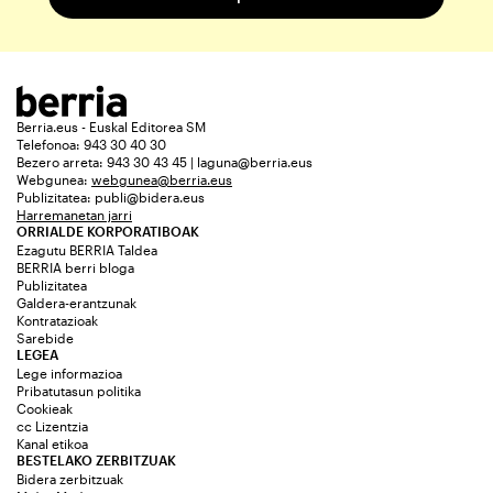
Berria.eus - Euskal Editorea SM
Telefonoa: 943 30 40 30
Bezero arreta: 943 30 43 45 | laguna@berria.eus
Webgunea:
webgunea@berria.eus
Publizitatea:
publi@bidera.eus
Harremanetan jarri
ORRIALDE KORPORATIBOAK
Ezagutu BERRIA Taldea
BERRIA berri bloga
Publizitatea
Galdera-erantzunak
Kontratazioak
Sarebide
LEGEA
Lege informazioa
Pribatutasun politika
Cookieak
cc Lizentzia
Kanal etikoa
BESTELAKO ZERBITZUAK
Bidera zerbitzuak