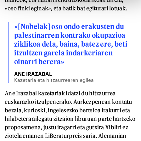
«oso finki eginak», eta batik bat egiturari lotuak.
«[Nobelak] oso ondo erakusten du
palestinarren kontrako okupazioa
ziklikoa dela, baina, batez ere, beti
itzultzen garela indarkeriaren
oinarri berera»
ANE IRAZABAL
Kazetaria eta hitzaurrearen egilea
Ane Irazabal kazetariak idatzi du hitzaurrea
euskarazko itzulpenerako. Aurkezpenean kontatu
bezala, kurioski, ingelesezko bertsioa irakurri eta
hilabetera ailegatu zitzaion liburuan parte hartzeko
proposamena, justu iragarri eta gutxira Xibliri ez
ziotela emanen LiBeraturpreis saria. Alemanian