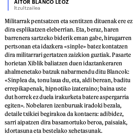
AITOR BLANCO LEOZ
Itzultzailea
Militarrak pentsatzen eta sentitzen dituenak ere ez
dira esplikatzen eleberrian. Eta, beraz, haren
barrenera sartzeko biderik eman gabe, hirugarren
pertsonan eta idazkera «sinple» batez kontatzen
dira militarrari gertatzen zaizkion guztiak. Pasarte
horietan Xiblik baliatzen duen idaztankeraren
ahalmenetako batzuk nabarmendu ditu Blancok:
«Sinplea da, tonu laua du, eta, aldi berean, baditu
errepikapenak, hipnotiko izateraino; baina uste
dut horrek ez duela irakurketa batere aspergarria
egiten». Nobelaren izenburuak iradoki bezala,
detaile txikiei begirakoa da kontaera: adibidez,
sarri aipatzen dira basamortuko beroa, paisaiak,
idortasuna eta bestelako xehetasunak.