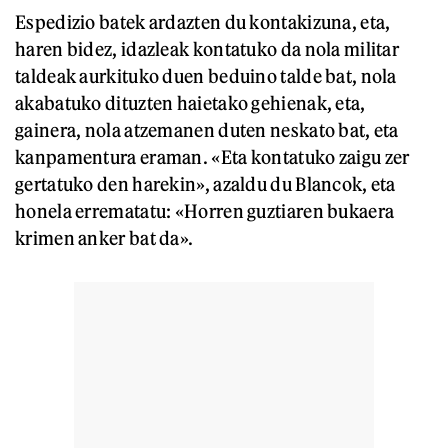
Espedizio batek ardazten du kontakizuna, eta,
haren bidez, idazleak kontatuko da nola militar
taldeak aurkituko duen beduino talde bat, nola
akabatuko dituzten haietako gehienak, eta,
gainera, nola atzemanen duten neskato bat, eta
kanpamentura eraman. «Eta kontatuko zaigu zer
gertatuko den harekin», azaldu du Blancok, eta
honela errematatu: «Horren guztiaren bukaera
krimen anker bat da».