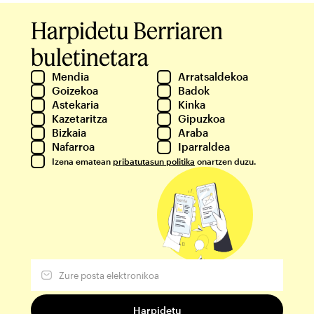
Harpidetu Berriaren
buletinetara
Mendia
Arratsaldekoa
Goizekoa
Badok
Astekaria
Kinka
Kazetaritza
Gipuzkoa
Bizkaia
Araba
Nafarroa
Iparraldea
Izena ematean
pribatutasun politika
onartzen duzu.