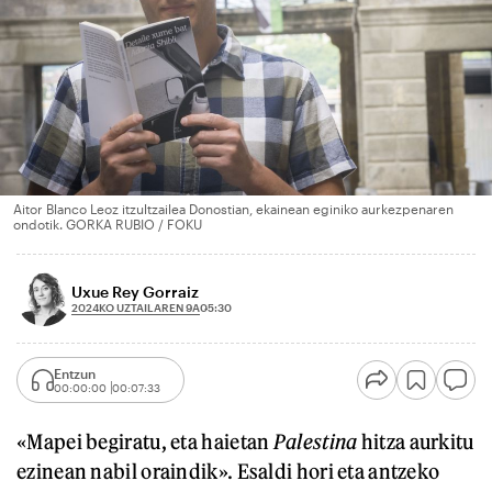
Aitor Blanco Leoz itzultzailea Donostian, ekainean eginiko aurkezpenaren
ondotik. GORKA RUBIO / FOKU
Uxue Rey Gorraiz
2024KO UZTAILAREN 9A
05:30
Entzun
00:00:00
00:07:33
«Mapei begiratu, eta haietan
Palestina
hitza aurkitu
ezinean nabil oraindik». Esaldi hori eta antzeko