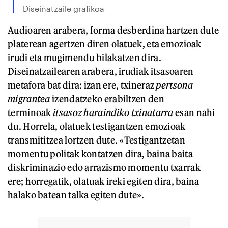
Diseinatzaile grafikoa
Audioaren arabera, forma desberdina hartzen dute
platerean agertzen diren olatuek, eta emozioak
irudi eta mugimendu bilakatzen dira.
Diseinatzailearen arabera, irudiak itsasoaren
metafora bat dira: izan ere, txineraz
pertsona
migrantea
izendatzeko erabiltzen den
terminoak
itsasoz haraindiko txinatarra
esan nahi
du. Horrela, olatuek testigantzen emozioak
transmititzea lortzen dute. «Testigantzetan
momentu politak kontatzen dira, baina baita
diskriminazio edo arrazismo momentu txarrak
ere; horregatik, olatuak ireki egiten dira, baina
halako batean talka egiten dute».