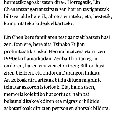
hermetikoagoak izaten dira». Horregatik, Lin
Chenentzat garrantzitsua zen horien testigantzak
biltzea; alde batetik, ahotsa emateko, eta, bestetik,
komunitateko kideak elkartzeko.
Lin Chen bere familiaren testigantzak batzen hasi
zen. Izan ere, bere aita Txinako Fujian
probintziatik Euskal Herrira bizitzera etorri zen
1990eko hamarkadan. Zenbait hiritan egon
ondoren, haren emaztea etorri zen; Bilbon hasi
ziren bizitzen, eta ondoren Durangon finkatu.
Antzekoak dira artistak bildu dituen migrante
txinatar askoren istorioak. Eta, hain zuzen,
memoria kolektibo bat sortu du hainbat
belaunalditakoak diren eta migrazio ibilbide
askotarikoak dituzten pertsonen ahotsak bilduta.