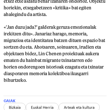
etxez etxe aldatu behar izanaren ondorioz. Objektu
horiekin, etxegabetzeen «kritika» bat egiten
ahalegindu da artista.
«'Jan duzu jada?' galderak geruza emozionalak
irekitzen ditu». Janariaz harago, memoria,
migrazioa eta identitatea batzen dituen espazio bat
sortzen du eta. Ahotsaren, soinuaren, irudien eta
objektuen bidez, Lin Chenen proiektuak aukera
ematen du hainbat migrante txinatarren edo
horien ondorengoen istorioak ezagutu eta txinatar
diasporaren memoria kolektiboa ikusgarri
bihurtzeko.
GAIAK
Bizkaia
Euskal Herria
Arteak eta kultura