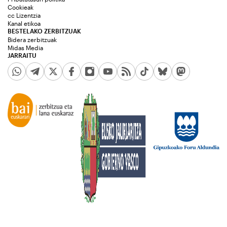
Cookieak
cc Lizentzia
Kanal etikoa
BESTELAKO ZERBITZUAK
Bidera zerbitzuak
Midas Media
JARRAITU