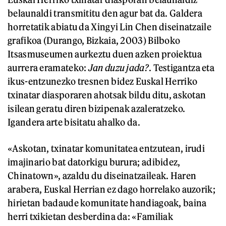
belaunaldi transmititu den agur bat da. Galdera
horretatik abiatu da Xingyi Lin Chen diseinatzaile
grafikoa (Durango, Bizkaia, 2003) Bilboko
Itsasmuseumen aurkeztu duen azken proiektua
aurrera eramateko:
Jan duzu jada?
. Testigantza eta
ikus-entzunezko tresnen bidez Euskal Herriko
txinatar diasporaren ahotsak bildu ditu, askotan
isilean geratu diren bizipenak azaleratzeko.
Igandera arte bisitatu ahalko da.
«Askotan, txinatar komunitatea entzutean, irudi
imajinario bat datorkigu burura; adibidez,
Chinatown», azaldu du diseinatzaileak. Haren
arabera, Euskal Herrian ez dago horrelako auzorik;
hirietan badaude komunitate handiagoak, baina
herri txikietan desberdina da: «Familiak