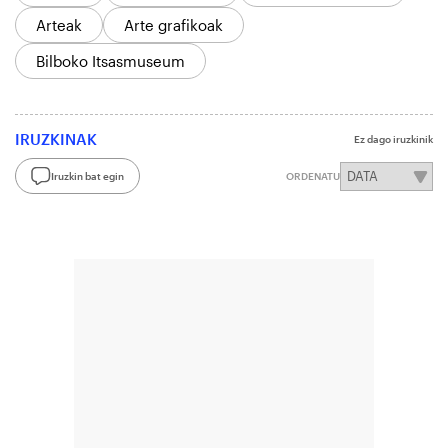
Arteak
Arte grafikoak
Bilboko Itsasmuseum
IRUZKINAK
Ez dago iruzkinik
Iruzkin bat egin
ORDENATU