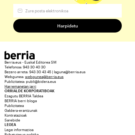
Berria.eus - Euskal Editorea SM
Telefonoa: 943 30 40 30
Bezero arreta: 943 30 43 45 | laguna@berria.eus
Webgunea:
webgunea@berria.eus
Publizitatea:
publi@bidera.eus
Harremanetan jarri
ORRIALDE KORPORATIBOAK
Ezagutu BERRIA Taldea
BERRIA berri bloga
Publizitatea
Galdera-erantzunak
Kontratazioak
Sarebide
LEGEA
Lege informazioa
Pribatutasun politika