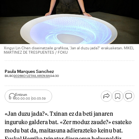
Xingyi Lin Chen diseinatzaile grafikoa, 'Jan al duzu jada?' erakusketan. MIKEL
MARTINEZ DE TRESPUENTES / FOKU
Paula Marques Sanchez
2026KO UZTAILAREN 8A
BILBO
04:30
Entzun
00:00:00
00:05:59
«Jan duzu jada?». Txinan ez da beti janaren
inguruko galdera bat. «Zer moduz zaude?» esateko
modu bat da, maitasuna adierazteko keinu bat.
Euskal Herriko txinatar diasporan belaunaldiz