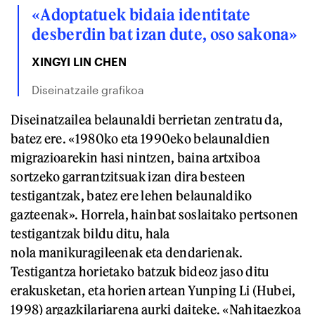
«Adoptatuek bidaia identitate
desberdin bat izan dute, oso sakona»
XINGYI LIN CHEN
Diseinatzaile grafikoa
Diseinatzailea belaunaldi berrietan zentratu da,
batez ere. «1980ko eta 1990eko belaunaldien
migrazioarekin hasi nintzen, baina artxiboa
sortzeko garrantzitsuak izan dira besteen
testigantzak, batez ere lehen belaunaldiko
gazteenak». Horrela, hainbat soslaitako pertsonen
testigantzak bildu ditu, hala
nola manikuragileenak eta dendarienak.
Testigantza horietako batzuk bideoz jaso ditu
erakusketan, eta horien artean Yunping Li (Hubei,
1998) argazkilariarena aurki daiteke. «Nahitaezkoa