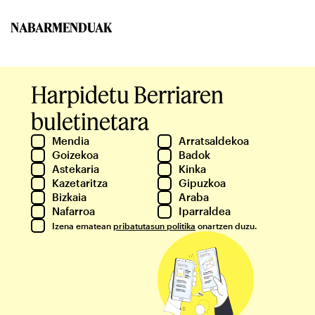
NABARMENDUAK
Harpidetu Berriaren
buletinetara
Mendia
Arratsaldekoa
Goizekoa
Badok
Astekaria
Kinka
Kazetaritza
Gipuzkoa
Bizkaia
Araba
Nafarroa
Iparraldea
Izena ematean
pribatutasun politika
onartzen duzu.