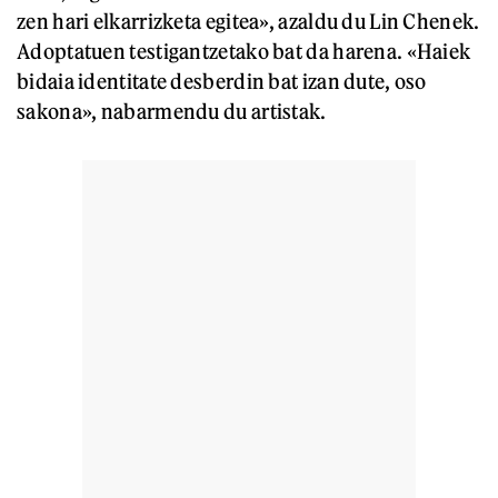
zen hari elkarrizketa egitea», azaldu du Lin Chenek.
Adoptatuen testigantzetako bat da harena. «Haiek
bidaia identitate desberdin bat izan dute, oso
sakona», nabarmendu du artistak.