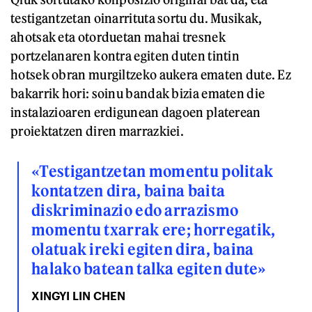
testigantzetan oinarrituta sortu du. Musikak,
ahotsak eta otorduetan mahai tresnek
portzelanaren kontra egiten duten tintin
hotsek obran murgiltzeko aukera ematen dute. Ez
bakarrik hori: soinu bandak bizia ematen die
instalazioaren erdigunean dagoen platerean
proiektatzen diren marrazkiei.
«Testigantzetan momentu politak
kontatzen dira, baina baita
diskriminazio edo arrazismo
momentu txarrak ere; horregatik,
olatuak ireki egiten dira, baina
halako batean talka egiten dute»
XINGYI LIN CHEN