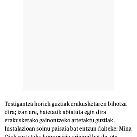
Testigantza horiek guztiak erakusketaren bihotza
dira; izan ere, haietatik abiatuta egin dira
erakusketako gainontzeko artefaktu guztiak.
Instalazioan soinu paisaia bat entzun daiteke: Mina
Qiuk sortutako konposizio original bat da, eta