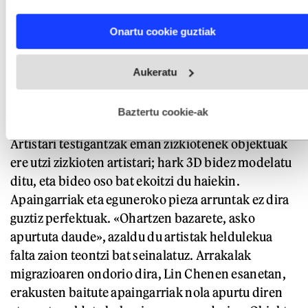
characteristics (fingerprinting)
Find out more about how your personal data is processed
Onartu cookie guztiak
and set your preferences in the
details section
.
Webgune honek cookie propioak eta hirugarrenen cookie-
Aukeratu
fitxategiak erabiltzen ditu. Zure esperientzia eta zerbitzuak
hobetzeko asmoz, cookie teknologiaz baliatzen gara. Ohar
hau onartuz gero, teknologia hori erabiltzeko baimen
esplizitua ematen diguzu.
Gehiago irakurri
Baztertu cookie-ak
Istorioak gordetzen dituzten arrakalak
Artistari testigantzak eman zizkiotenek objektuak
ere utzi zizkioten artistari; hark 3D bidez modelatu
ditu, eta bideo oso bat ekoitzi du haiekin.
Apaingarriak eta eguneroko pieza arruntak ez dira
guztiz perfektuak. «Ohartzen bazarete, asko
apurtuta daude», azaldu du artistak heldulekua
falta zaion teontzi bat seinalatuz. Arrakalak
migrazioaren ondorio dira, Lin Chenen esanetan,
erakusten baitute apaingarriak nola apurtu diren