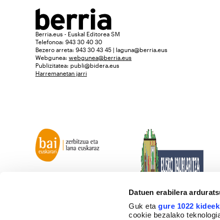
Berria.eus - Euskal Editorea SM
Telefonoa: 943 30 40 30
Bezero arreta: 943 30 43 45 | laguna@berria.eus
Webgunea:
webgunea@berria.eus
Publizitatea:
publi@bidera.eus
Harremanetan jarri
Datuen erabilera ardurat
Guk eta
gure 1022 kideek
cookie bezalako teknologia