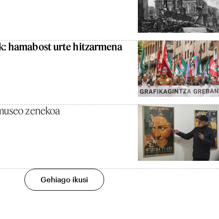
ak: hamabost urte hitzarmena
a museo zenekoa
Gehiago ikusi