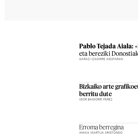
Pablo Tejada Aiala:
«
eta bereziki Donostiak
GARAZI IZAGIRRE AIESTARAN
Bizkaiko arte grafiko
berritu dute
IGOR BAIGORRI PEREZ
Erroma berregina
AMAIA IGARTUA ARISTONDO