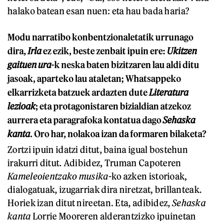
halako batean esan nuen: eta hau bada haria?
Modu narratibo konbentzionaletatik urrunago
dira,
Irla
ez ezik, beste zenbait ipuin ere:
Ukitzen
gaituen ura
-k neska baten bizitzaren lau aldi ditu
jasoak, aparteko lau ataletan; Whatsappeko
elkarrizketa batzuek ardazten dute
Literatura
lezioak
; eta protagonistaren bizialdian atzekoz
aurrera eta paragrafoka kontatua dago
Sehaska
kanta
. Oro har, nolakoa izan da formaren bilaketa?
Zortzi ipuin idatzi ditut, baina igual bostehun
irakurri ditut. Adibidez, Truman Capoteren
Kameleoientzako musika
-ko azken istorioak,
dialogatuak, izugarriak dira niretzat, brillanteak.
Horiek izan ditut nireetan. Eta, adibidez,
Sehaska
kanta
Lorrie Mooreren alderantzizko ipuinetan