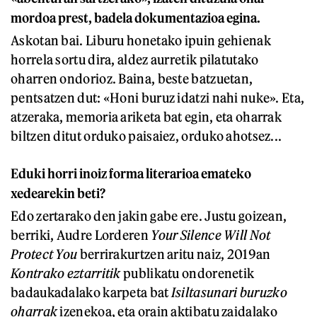
mordoa prest, badela dokumentazioa egina.
Askotan bai. Liburu honetako ipuin gehienak
horrela sortu dira, aldez aurretik pilatutako
oharren ondorioz. Baina, beste batzuetan,
pentsatzen dut: «Honi buruz idatzi nahi nuke». Eta,
atzeraka, memoria ariketa bat egin, eta oharrak
biltzen ditut orduko paisaiez, orduko ahotsez...
Eduki horri inoiz forma literarioa emateko
xedearekin beti?
Edo zertarako den jakin gabe ere. Justu goizean,
berriki, Audre Lorderen
Your Silence Will Not
Protect You
berrirakurtzen aritu naiz, 2019an
Kontrako eztarritik
publikatu ondorenetik
badaukadalako karpeta bat
Isiltasunari buruzko
oharrak
izenekoa, eta orain aktibatu zaidalako