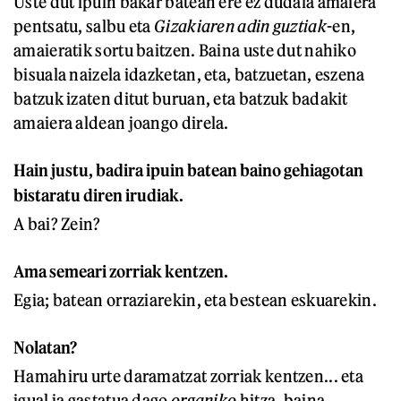
Uste dut ipuin bakar batean ere ez dudala amaiera
pentsatu, salbu eta
Gizakiaren adin guztiak
-en,
amaieratik sortu baitzen. Baina uste dut nahiko
bisuala naizela idazketan, eta, batzuetan, eszena
batzuk izaten ditut buruan, eta batzuk badakit
amaiera aldean joango direla.
Hain justu, badira ipuin batean baino gehiagotan
bistaratu diren irudiak.
A bai? Zein?
Ama semeari zorriak kentzen.
Egia; batean orraziarekin, eta bestean eskuarekin.
Nolatan?
Hamahiru urte daramatzat zorriak kentzen... eta
igual ja gastatua dago
organiko
hitza, baina