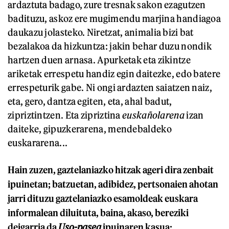
ardaztuta badago, zure tresnak sakon ezagutzen
badituzu, askoz ere mugimendu marjina handiagoa
daukazu jolasteko. Niretzat, animalia bizi bat
bezalakoa da hizkuntza: jakin behar duzu nondik
hartzen duen arnasa. Apurketak eta zikintze
ariketak errespetu handiz egin daitezke, edo batere
errespeturik gabe. Ni ongi ardazten saiatzen naiz,
eta, gero, dantza egiten, eta, ahal badut,
zipriztintzen. Eta zipriztina
euskañolarena
izan
daiteke, gipuzkerarena, mendebaldeko
euskararena...
Hain zuzen, gaztelaniazko hitzak ageri dira zenbait
ipuinetan; batzuetan, adibidez, pertsonaien ahotan
jarri dituzu gaztelaniazko esamoldeak euskara
informalean diluituta, baina, akaso, bereziki
deigarria da
Uso-pasea
ipuinaren kasua: