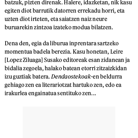
batzuk, pizten direnak. Halere, idazketan, nik kasu
egiten diot barrutik datorren errekadu horri, eta
uzten diot irteten, eta saiatzen naiz neure
buruarekin zintzoa izateko modua bilatzen.
Dena den, egia da liburua inprentara sartzeko
momentua badela berezia. Kasu honetan, Leire
[Lopez Ziluaga] Susako editoreak esan zidanean ja
bidalia zegoela, halako batean etorri zitzaizkidan
izu guztiak batera.
Dendaostekoak
-en beldurra
gehiago zen ea literariotzat hartuko zen, edo ea
irakurlea engainatua sentituko zen...