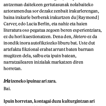
antzeman daitekeen gertutasunak nolabaiteko
aztoramendua sor dezake zenbait irakurlerengan,
baina irakurle berberak irakurtzen du [Raymond]
Carver, edo Lucia Berlin, eta nahiz eta haien
literatura oso pegatua zegoen beren esperientziara,
ez du hori kuestionatzen. Dena den,
Hetero
ez da
inondik inora autofikziozko liburu bat. Uste dut
artefaktu fikzional erabat arrunt baten barruan
mugitzen dela, salbu eta ipuin batean,
narratzailearen inizialak markatzen diren
horretan.
Irla
izeneko ipuinaz ari zara.
Bai.
Ipuin horretan, kontagai duzu kulturgintzan ari