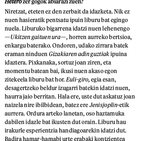
Hetero
zer gogok abiarazi zuen?
Niretzat, eteten ez den zerbait da idazketa. Nik ez
nuen hasieratik pentsatu ipuin liburu bat egingo
nuela. Liburuko bigarrena idatzi nuen lehenengo
—
Ukitzen gaituen ura
—, horren aurreko bertsioa,
enkargu baterako. Ondoren, udako zirrara batek
eraman ninduen
Gizakiaren adin guztiak
ipuina
idaztera. Pixkanaka, sortuz joan ziren, eta
momentu batean bai, ikusi nuen akaso egon
zitekeela liburu bat hor.
Euli-giro,
egia esan,
desagertzeko beldur izugarri batekin idatzi nuen,
haurra jaio berritan. Hala ere, uste dut askatuz joan
naizela nire ibilbidean, batez ere
Jenisjoplin
-etik
aurrera. Ordura arteko lanetan, oso haztamuka
dabilen idazle bat ikusten dut orain. Liburu hau
irakurle esperientzia handiagoarekin idatzi dut.
Badira hamar-hamabi urte erabaki kontzientea