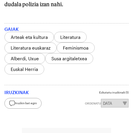
dudala polizia izan nahi.
GAIAK
Arteak eta kultura
Literatura
Literatura euskaraz
Feminismoa
Alberdi, Uxue
Susa argitaletxea
Euskal Herria
IRUZKINAK
Ezkutatu iruzkinak
(1)
Iruzkin bat egin
ORDENATU