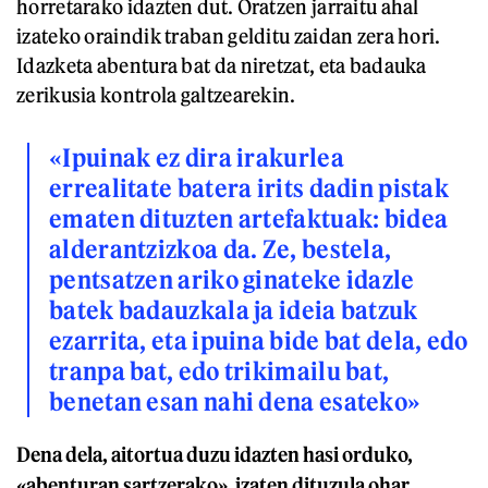
horretarako idazten dut. Oratzen jarraitu ahal
izateko oraindik traban gelditu zaidan zera hori.
Idazketa abentura bat da niretzat, eta badauka
zerikusia kontrola galtzearekin.
«Ipuinak ez dira irakurlea
errealitate batera irits dadin pistak
ematen dituzten artefaktuak: bidea
alderantzizkoa da. Ze, bestela,
pentsatzen ariko ginateke idazle
batek badauzkala ja ideia batzuk
ezarrita, eta ipuina bide bat dela, edo
tranpa bat, edo trikimailu bat,
benetan esan nahi dena esateko»
Dena dela, aitortua duzu idazten hasi orduko,
«abenturan sartzerako», izaten dituzula ohar