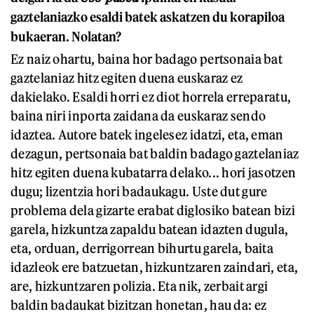
gaztelaniazko esaldi batek askatzen du korapiloa
bukaeran. Nolatan?
Ez naiz ohartu, baina hor badago pertsonaia bat
gaztelaniaz hitz egiten duena euskaraz ez
dakielako. Esaldi horri ez diot horrela erreparatu,
baina niri inporta zaidana da euskaraz sendo
idaztea. Autore batek ingelesez idatzi, eta, eman
dezagun, pertsonaia bat baldin badago gaztelaniaz
hitz egiten duena kubatarra delako... hori jasotzen
dugu; lizentzia hori badaukagu. Uste dut gure
problema dela gizarte erabat diglosiko batean bizi
garela, hizkuntza zapaldu batean idazten dugula,
eta, orduan, derrigorrean bihurtu garela, baita
idazleok ere batzuetan, hizkuntzaren zaindari, eta,
are, hizkuntzaren polizia. Eta nik, zerbait argi
baldin badaukat bizitzan honetan, hau da: ez