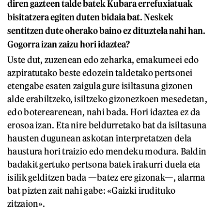
diren gazteen talde batek Kubara errefuxiatuak
bisitatzera egiten duten bidaia bat. Neskek
sentitzen dute oherako baino ez dituztela nahi han.
Gogorra izan zaizu hori idaztea?
Uste dut, zuzenean edo zeharka, emakumeei edo
azpiratutako beste edozein taldetako pertsonei
etengabe esaten zaigula gure isiltasuna gizonen
alde erabiltzeko, isiltzeko gizonezkoen mesedetan,
edo boterearenean, nahi bada. Hori idaztea ez da
erosoa izan. Eta nire beldurretako bat da isiltasuna
hausten dugunean askotan interpretatzen dela
haustura hori traizio edo mendeku modura. Baldin
badakit gertuko pertsona batek irakurri duela eta
isilik gelditzen bada —batez ere gizonak—, alarma
bat pizten zait nahi gabe: «Gaizki irudituko
zitzaion».