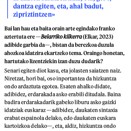
dantza egiten, eta, ahal badut,
zipriztintzen»
Bai lan hau eta baita orain arte egindako franko
aztertuta ere —
Belarriko kilkerra
(Elkar, 2023)
adibide garbia da—, bistan da berezkoa duzula
ahozkoa idatzira ekartzeko tema. Oraingo honetan,
hartutako lizentziekin izan duzu dudarik?
Senari egiten diot kasu, eta jolasten saiatzen naiz.
Niretzat, hori bai, oso inportantea da hizkuntza
ondo ardaztuta egotea. Esaten ahalko didate,
adibidez, erdarakada asko erabili ditudala. Baina
badira erdarakadarik gabeko liburu asko gaizki
idatziak euskaraz —adibidez, daukaten sintaxia
erabat espainola delako, edo daukaten euskara
kartoizkoa delako—, eta, aldiz, hizkuntza ondo