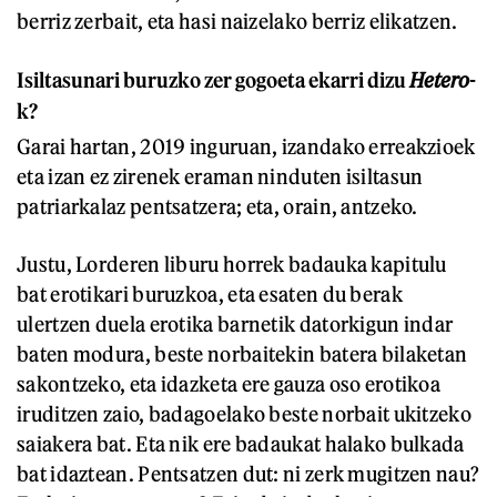
berriz zerbait, eta hasi naizelako berriz elikatzen.
Isiltasunari buruzko zer gogoeta ekarri dizu
Hetero
-
k?
Garai hartan, 2019 inguruan, izandako erreakzioek
eta izan ez zirenek eraman ninduten isiltasun
patriarkalaz pentsatzera; eta, orain, antzeko.
Justu, Lorderen liburu horrek badauka kapitulu
bat erotikari buruzkoa, eta esaten du berak
ulertzen duela erotika barnetik datorkigun indar
baten modura, beste norbaitekin batera bilaketan
sakontzeko, eta idazketa ere gauza oso erotikoa
iruditzen zaio, badagoelako beste norbait ukitzeko
saiakera bat. Eta nik ere badaukat halako bulkada
bat idaztean. Pentsatzen dut: ni zerk mugitzen nau?