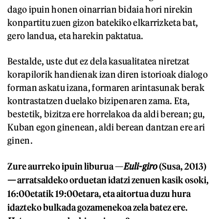
dago ipuin honen oinarrian bidaia hori nirekin
konpartitu zuen gizon batekiko elkarrizketa bat,
gero landua, eta harekin paktatua.
Bestalde, uste dut ez dela kasualitatea niretzat
korapilorik handienak izan diren istorioak dialogo
forman askatu izana, formaren arintasunak berak
kontrastatzen duelako bizipenaren zama. Eta,
bestetik, bizitza ere horrelakoa da aldi berean; gu,
Kuban egon ginenean, aldi berean dantzan ere ari
ginen.
Zure aurreko ipuin liburua —
Euli-gir
o
(Susa, 2013)
—
arratsaldeko orduetan idatzi zenuen kasik osoki,
16:00etatik 19:00etara, eta aitortua duzu hura
idazteko bulkada gozamenekoa zela batez ere.