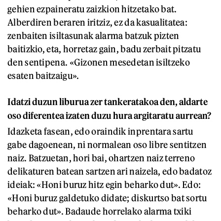
gehien ezpaineratu zaizkion hitzetako bat.
Alberdiren beraren iritziz, ez da kasualitatea:
zenbaiten isiltasunak alarma batzuk pizten
baitizkio, eta, horretaz gain, badu zerbait pitzatu
den sentipena. «Gizonen mesedetan isiltzeko
esaten baitzaigu».
Idatzi duzun liburua zer tankeratakoa den, aldarte
oso diferentea izaten
duzu
hura
argitaratu
aurrean?
Idazketa fasean, edo oraindik inprentara sartu
gabe dagoenean, ni normalean oso libre sentitzen
naiz. Batzuetan, hori bai, ohartzen naiz terreno
delikaturen batean sartzen ari naizela, edo badatoz
ideiak: «Honi buruz hitz egin beharko dut». Edo:
«Honi buruz galdetuko didate; diskurtso bat sortu
beharko dut». Badaude horrelako alarma txiki