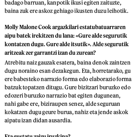
badago barruan, kanpotik ikusi egiten zaituzte,
baina zuk ere askoz gehiago ikusten duzu leihotik.
Molly Malone Cook argazkilari estatubatuarraren
aipu batek irekitzen du lana: «Gure alde segurutik
kontatzen dugu. Gure alde itsutik». Alde segurutik
aritzeak zer garrantzi izan du zurean?
Atrebitu naiz gauzak esatera, baina denok zaintzen
dugu noraino esan dezakegun. Eta, horretarako, gu
ere babesteko narrazio forma edo elaborazio forma
batzuk topatzen ditugu. Gure bizitzari buruzko edo
edozeri buruzko narrazio bat egiten dugunean,
nahi gabe ere, biziraupen senez, alde seguruan
kokatzen dugu geure burua, nahiz eta jende askok
aipatu izan didan ausardia.
Eta gustatu zaizu iruzkina?