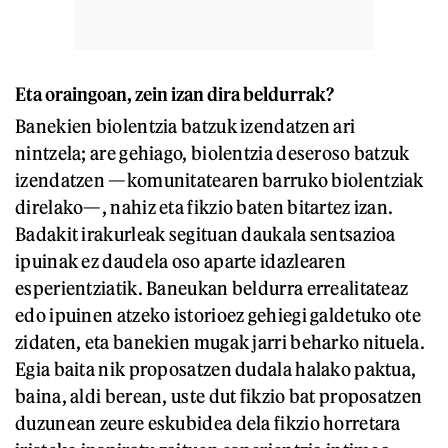
Eta oraingoan, zein izan dira beldurrak?
Banekien biolentzia batzuk izendatzen ari
nintzela; are gehiago, biolentzia deseroso batzuk
izendatzen —komunitatearen barruko biolentziak
direlako—, nahiz eta fikzio baten bitartez izan.
Badakit irakurleak segituan daukala sentsazioa
ipuinak ez daudela oso aparte idazlearen
esperientziatik. Baneukan beldurra errealitateaz
edo ipuinen atzeko istorioez gehiegi galdetuko ote
zidaten, eta banekien mugak jarri beharko nituela.
Egia baita nik proposatzen dudala halako paktua,
baina, aldi berean, uste dut fikzio bat proposatzen
duzunean zeure eskubidea dela fikzio horretara