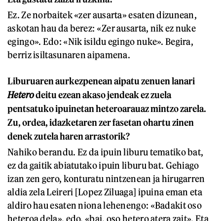
Ez. Ze norbaitek «zer ausarta» esaten dizunean,
askotan hau da berez: «Zer ausarta, nik ez nuke
egingo». Edo: «Nik isildu egingo nuke». Begira,
berriz isiltasunaren aipamena.
Liburuaren aurkezpenean aipatu zenuen lanari
Hetero
deitu ezean akaso jendeak ez zuela
pentsatuko ipuinetan heteroarauaz mintzo zarela.
Zu, ordea, idazketaren zer fasetan ohartu zinen
denek zutela haren arrastorik?
Nahiko berandu. Ez da ipuin liburu tematiko bat,
ez da gaitik abiatutako ipuin liburu bat. Gehiago
izan zen gero, konturatu nintzenean ja hirugarren
aldia zela Leireri [Lopez Ziluaga] ipuina eman eta
aldiro hau esaten niona lehenengo: «Badakit oso
heteroa dela», edo, «bai, oso hetero atera zait». Eta