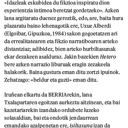
«Idazleak eskubidea du fikzioa inspiratu dion
esperientzia intimoa beretzat gordetzeko». Azken
lana argitaratu duenez geroztik, edo, are, baita hura
plazaratu baino lehenagotik ere, Uxue Alberdi
(Elgoibar, Gipuzkoa, 1984) sakon gogoetatzen ari
da errealitatearen eta fikzio narratiboaren arteko
distantziaz; adibidez, bien arteko hurbiltasunak
ekar dezakeen asalduraz. Jakin bazekien
Hetero
bere azken narrazio liburuak eragin zezakeela
halakorik. Baina gustura eman ditu zortzi ipuinok.
Zehatzago: «beldur eta guzti» eman ditu.
Iruñean elkartu da BERRIArekin, lana
Txalapartaren egoitzan aurkeztu aitzinean, eta bai
kazetariarekin izandako ordubete luzeko
solasaldian, bai eta ondotik jendaurrean
emandako azalpenetan ere,
isiltasuna
izan da