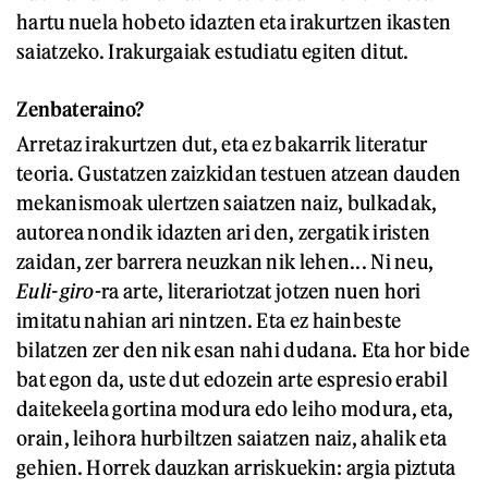
hartu nuela hobeto idazten eta irakurtzen ikasten
saiatzeko. Irakurgaiak estudiatu egiten ditut.
Zenbateraino?
Arretaz irakurtzen dut, eta ez bakarrik literatur
teoria. Gustatzen zaizkidan testuen atzean dauden
mekanismoak ulertzen saiatzen naiz, bulkadak,
autorea nondik idazten ari den, zergatik iristen
zaidan, zer barrera neuzkan nik lehen... Ni neu,
Euli-giro
-ra arte, literariotzat jotzen nuen hori
imitatu nahian ari nintzen. Eta ez hainbeste
bilatzen zer den nik esan nahi dudana. Eta hor bide
bat egon da, uste dut edozein arte espresio erabil
daitekeela gortina modura edo leiho modura, eta,
orain, leihora hurbiltzen saiatzen naiz, ahalik eta
gehien. Horrek dauzkan arriskuekin: argia piztuta