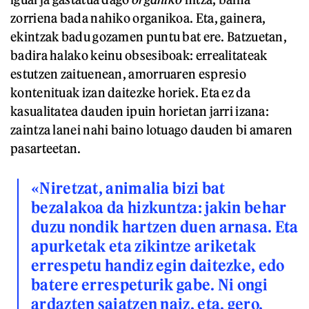
zorriena bada nahiko organikoa. Eta, gainera,
ekintzak badu gozamen puntu bat ere. Batzuetan,
badira halako keinu obsesiboak: errealitateak
estutzen zaituenean, amorruaren espresio
kontenituak izan daitezke horiek. Eta ez da
kasualitatea dauden ipuin horietan jarri izana:
zaintza lanei nahi baino lotuago dauden bi amaren
pasarteetan.
«Niretzat, animalia bizi bat
bezalakoa da hizkuntza: jakin behar
duzu nondik hartzen duen arnasa. Eta
apurketak eta zikintze ariketak
errespetu handiz egin daitezke, edo
batere errespeturik gabe. Ni ongi
ardazten saiatzen naiz, eta, gero,