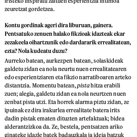
iristeko inspiratu zaituen esperientzia intimoa
zeuretzat gordetzea.
Kontu gordinak ageri dira liburuan, gainera.
Pentsatuko zenuen halako fikzioak idazteak ekar
zezakeela oihartzunik edo dardararik errealitatean,
ezta? Nola kudeatu duzu?
Aurreko batean, aurkezpen batean, solaskideak
galdetu zidan ea nola neurtu nuen errealitatearen
edo esperientziaren eta fikzio narratiboaren arteko
distantzia. Momentu batean,
pista
hitza erabili
zuen; alegia, galdetu zidan ea nola neurtzen nuen
zenbat pista utzi. Eta horrek alarma piztu zidan, ze
ipuinak ez dira irakurlea errealitate batera irits
dadin pistak ematen dituzten artefaktuak; bidea
alderantzizkoa da. Ze, bestela, pentsatzen ariko
ginateke idazle batek badauzkala ja ideia batzuk