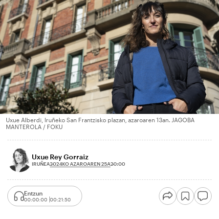
Uxue Alberdi, Iruñeko San Frantzisko plazan, azaroaren 13an. JAGOBA
MANTEROLA / FOKU
Uxue Rey Gorraiz
2024KO AZAROAREN 25A
IRUÑEA
20:00
Entzun
00:00:00
00:21:50