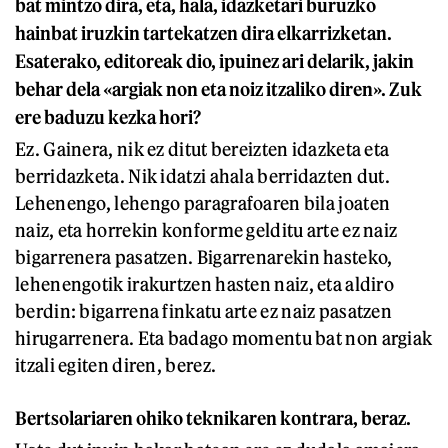
bat mintzo dira, eta, hala, idazketari buruzko
hainbat iruzkin tartekatzen dira elkarrizketan.
Esaterako, editoreak dio, ipuinez ari delarik, jakin
behar dela «argiak non eta noiz itzaliko diren». Zuk
ere baduzu kezka hori?
Ez. Gainera, nik ez ditut bereizten idazketa eta
berridazketa. Nik idatzi ahala berridazten dut.
Lehenengo, lehengo paragrafoaren bila joaten
naiz, eta horrekin konforme gelditu arte ez naiz
bigarrenera pasatzen. Bigarrenarekin hasteko,
lehenengotik irakurtzen hasten naiz, eta aldiro
berdin: bigarrena finkatu arte ez naiz pasatzen
hirugarrenera. Eta badago momentu bat non argiak
itzali egiten diren, berez.
Bertsolariaren ohiko teknikaren kontrara, beraz.