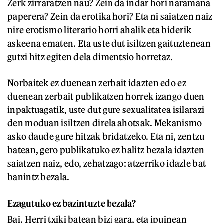
Zerk zirraratzen nau? Zein da indar hori naramana
paperera? Zein da erotika hori? Eta ni saiatzen naiz
nire erotismo literario horri ahalik eta biderik
askeena ematen. Eta uste dut isiltzen gaituztenean
gutxi hitz egiten dela dimentsio horretaz.
Norbaitek ez duenean zerbait idazten edo ez
duenean zerbait publikatzen horrek izango duen
inpaktuagatik, uste dut gure sexualitatea isilarazi
den moduan isiltzen direla ahotsak. Mekanismo
asko daude gure hitzak bridatzeko. Eta ni, zentzu
batean, gero publikatuko ez balitz bezala idazten
saiatzen naiz, edo, zehatzago: atzerriko idazle bat
banintz bezala.
Ezagutuko ez bazintuzte bezala?
Bai. Herri txiki batean bizi gara, eta ipuinean