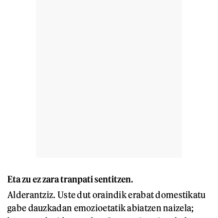
Eta zu ez zara tranpati sentitzen.
Alderantziz. Uste dut oraindik erabat domestikatu
gabe dauzkadan emozioetatik abiatzen naizela;