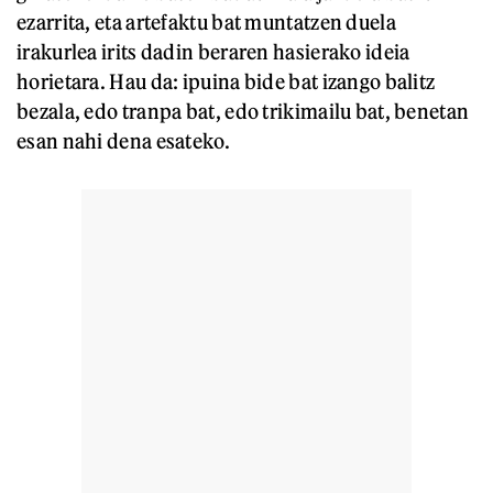
ezarrita, eta artefaktu bat muntatzen duela
irakurlea irits dadin beraren hasierako ideia
horietara. Hau da: ipuina bide bat izango balitz
bezala, edo tranpa bat, edo trikimailu bat, benetan
esan nahi dena esateko.