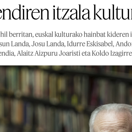
diren itzala kultu
il berritan, euskal kulturako hainbat kideren ir
un Landa, Josu Landa, Idurre Eskisabel, Andon
dia, Alaitz Aizpuru Joaristi eta Koldo Izagirr