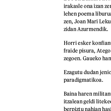
irakasle ona izan z
lehen poema liburua
zen, Joan Mari Leku
zidan Azurmendik.
Horri esker konfian
fraide pisura, Ateg
zegoen. Gaueko hamar
Ezagutu dudan jenio
paradigmatikoa.
Baina haren milita
itzalean geldi lite
berpiztu nahian hasi