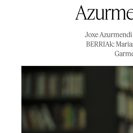
Azurmen
Joxe Azurmendi h
BERRIAk: Marias
Garmen