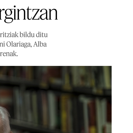
rgintzan
itziak bildu ditu
i Olariaga, Alba
erenak.