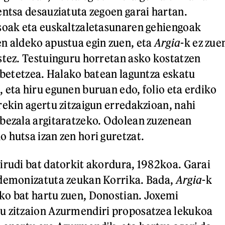
entsa desauziatuta zegoen garai hartan.
soak eta euskaltzaletasunaren gehiengoak
n aldeko apustua egin zuen, eta
Argia
-k ez zue
stez. Testuinguru horretan asko kostatzen
a betetzea. Halako batean laguntza eskatu
 eta hiru egunen buruan edo, folio eta erdiko
rekin agertu zitzaigun erredakzioan, nahi
bezala argitaratzeko. Odolean zuzenean
 hutsa izan zen hori guretzat.
irudi bat datorkit akordura, 1982koa. Garai
 demonizatuta zeukan Korrika. Bada,
Argia
-k
ko bat hartu zuen, Donostian. Joxemi
u zitzaion Azurmendiri proposatzea lekukoa