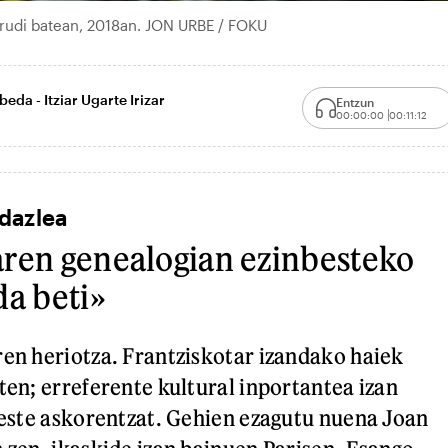
irudi batean, 2018an. JON URBE / FOKU
da - Itziar Ugarte Irizar
Entzun
00:00:00
00:11:12
dazlea
aren genealogian ezinbesteko
da beti»
ren heriotza. Frantziskotar izandako haiek
ten; erreferente kultural inportantea izan
 beste askorentzat. Gehien ezagutu nuena Joan