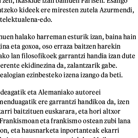
n zen, ikaskide izan bainuen Parisen. Esango
ntzeko kideek ere miresten zutela Azurmendi,
ntelektualena-edo.
uen halako harreman esturik izan, baina hain
ina eta goxoa, oso erraza baitzen harekin
ako lan filosofikoek garrantzi handia izan dute
erente ekidinezina da, zalantzarik gabe.
ealogian ezinbesteko izena izango da beti.
bideagatik eta Alemaniako autoreei
menduagatik ere garrantzi handikoa da, izen
rri baitzituen euskarara, eta hori altxor
 Frankismoan eta frankismo ostean zubi lana
aion, eta hausnarketa inportanteak ekarri