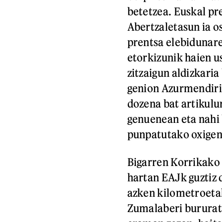
betetzea. Euskal pr
Abertzaletasun ia o
prentsa elebidunare
etorkizunik haien u
zitzaigun aldizkari
genion Azurmendiri,
dozena bat artikulu
genuenean eta nahi 
punpatutako oxigeno
Bigarren Korrikako 
hartan EAJk guztiz
azken kilometroeta
Zumalaberi bururat