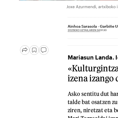
Joxe Azurmendi, artxiboko 
Ainhoa Sarasola - Garbiñe Ube
2025EKO UZTAILAREN 3A
17:30
Mariasun Landa. I
«Kulturgintz
izena izango 
Asko sentitu dut ha
talde bat osatzen zu
ziren, niretzat eta