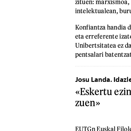
zituen: marxismoa, 
intelektualean, bur
Konfiantza handia d
eta erreferente izat
Unibertsitatea ez d
pentsalari batentza
Josu Landa. Idazl
«Eskertu ezin
zuen»
EUTGn Euskal Filolo