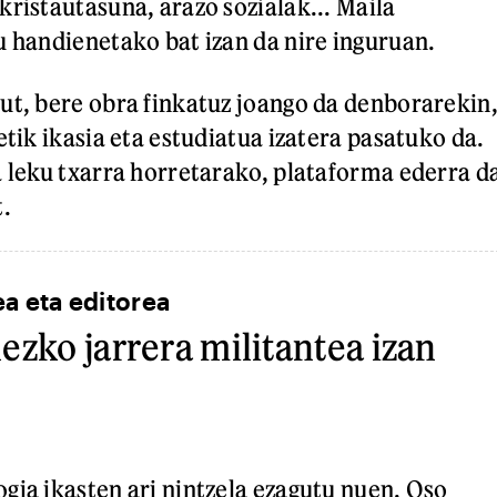
kristautasuna, arazo sozialak... Maila
u handienetako bat izan da nire inguruan.
ut, bere obra finkatuz joango da denborarekin
etik ikasia eta estudiatua izatera pasatuko da.
a leku txarra horretarako, plataforma ederra d
t.
ea eta editorea
ezko jarrera militantea izan
gia ikasten ari nintzela ezagutu nuen. Oso