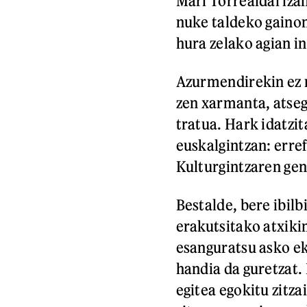
Mari Torrealdai iza
nuke taldeko gaino
hura zelako agian i
Azurmendirekin ez n
zen xarmanta, atseg
tratua. Hark idatzit
euskalgintzan: erref
Kulturgintzaren gen
Bestalde, bere ibil
erakutsitako atxiki
esanguratsu asko eka
handia da guretzat.
egitea egokitu zitz