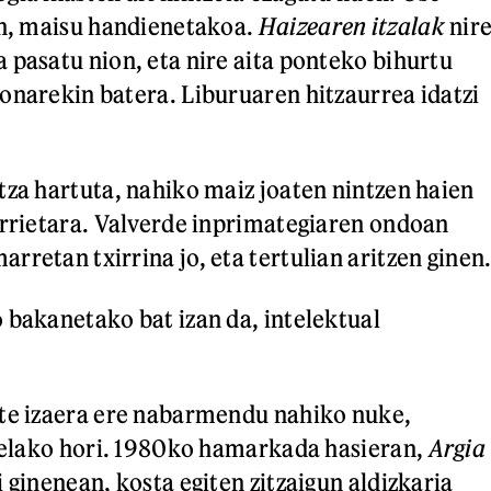
en, maisu handienetakoa.
Haizearen itzalak
nir
 pasatu nion, eta nire aita ponteko bihurtu
onarekin batera. Liburuaren hitzaurrea idatzi
tza hartuta, nahiko maiz joaten nintzen haien
orrietara. Valverde inprimategiaren ondoan
retan txirrina jo, eta tertulian aritzen ginen
 bakanetako bat izan da, intelektual
nte izaera ere nabarmendu nahiko nuke,
keelako hori. 1980ko hamarkada hasieran,
Argia
 ginenean, kosta egiten zitzaigun aldizkaria