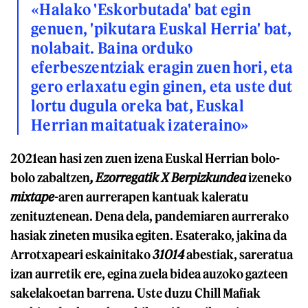
«Halako 'Eskorbutada' bat egin
genuen, 'pikutara Euskal Herria' bat,
nolabait. Baina orduko
eferbeszentziak eragin zuen hori, eta
gero erlaxatu egin ginen, eta uste dut
lortu dugula oreka bat, Euskal
Herrian maitatuak izateraino»
2021ean hasi zen zuen izena Euskal Herrian bolo-
bolo zabaltzen
, Ezorregatik X Berpizkundea
izeneko
mixtape
-aren aurrerapen kantuak kaleratu
zenituztenean. Dena dela, pandemiaren aurrerako
hasiak zineten musika egiten. Esaterako, jakina da
Arrotxapeari eskainitako
31014
abestiak, sareratua
izan aurretik ere, egina zuela bidea auzoko gazteen
sakelakoetan barrena. Uste duzu Chill Mafiak