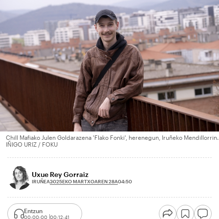
Chill Mafiako Julen Goldarazena 'Flako Fonki', herenegun, Iruñeko Mendillorrin.
IÑIGO URIZ / FOKU
Uxue Rey Gorraiz
2025EKO MARTXOAREN 28A
IRUÑEA
04:50
Entzun
00:00:00
00:12:41