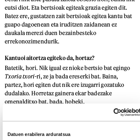
eutsi diot. Eta bertsioak egiteak grazia egiten dit.
Batez ere, gustatzen zait bertsioak egitea kantu bat
guapo dagoenean eta iruditzen zaidanean ez
daukala merezi duen bezainbesteko
errekonozimendurik.
Kantuoi aitortza egiteko da, hortaz?
Batetik, hori. Nik igual ez nioke bertsio bat egingo
Txoria txori
-ri, ze ja bada ereserki bat. Baina,
partez, hori egiten dut nik ere izugarri gozatuko
dudalako. Horretaz gainera ekar badezake
omenalditxo bat, bada, hobeki.
Horrelakoekin jendea hunkitu izanak hunkitu
zaituzte zuek?
Datuen erabilera arduratsua
Segun.