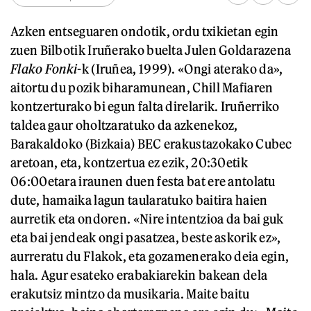
Azken entseguaren ondotik, ordu txikietan egin
zuen Bilbotik Iruñerako buelta Julen Goldarazena
Flako Fonki
-k (Iruñea, 1999). «Ongi aterako da»,
aitortu du pozik biharamunean, Chill Mafiaren
kontzerturako bi egun falta direlarik. Iruñerriko
taldea gaur oholtzaratuko da azkenekoz,
Barakaldoko (Bizkaia) BEC erakustazokako Cubec
aretoan, eta, kontzertua ez ezik, 20:30etik
06:00etara iraunen duen festa bat ere antolatu
dute, hamaika lagun taularatuko baitira haien
aurretik eta ondoren. «Nire intentzioa da bai guk
eta bai jendeak ongi pasatzea, beste askorik ez»,
aurreratu du Flakok, eta gozamenerako deia egin,
hala. Agur esateko erabakiarekin bakean dela
erakutsiz mintzo da musikaria. Maite baitu