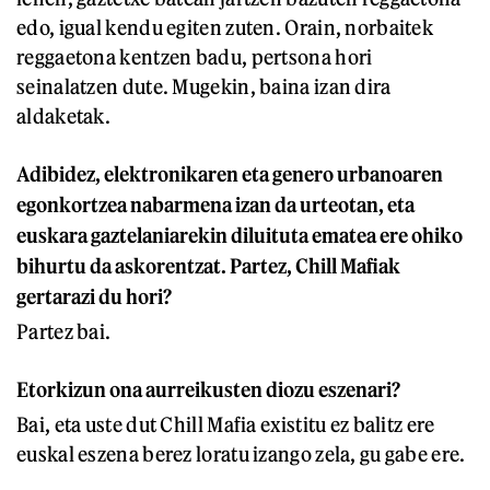
edo, igual kendu egiten zuten. Orain, norbaitek
reggaetona kentzen badu, pertsona hori
seinalatzen dute. Mugekin, baina izan dira
aldaketak.
Adibidez, elektronikaren eta genero urbanoaren
egonkortzea nabarmena izan da urteotan, eta
euskara gaztelaniarekin diluituta ematea ere ohiko
bihurtu da askorentzat. Partez, Chill Mafiak
gertarazi du hori?
Partez bai.
Etorkizun ona aurreikusten diozu eszenari?
Bai, eta uste dut Chill Mafia existitu ez balitz ere
euskal eszena berez loratu izango zela, gu gabe ere.