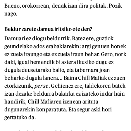
Bueno, orokorrean, denak izan dira politak. Pozik
nago.
Beldur zarete damua iritsiko ote den?
Damuari ez diogu beldurrik. Batez ere, guztiok
geundelako ados erabakiarekin: argi genuen honek
ez zuela iraungo eta ez zuela iraun behar. Gero, nork
daki, igual hemendik bi astera ikusiko dugu ez
dugula deusetarako balio, eta tabernara joan
beharko dugula lanera... Baina Chill Mafiak ez zuen
etorkizunik,
per se
. Gehienez ere, taldekoren batek
izan dezake beldurra bakarka ez izateko indar hain
handirik, Chill Mafiaren izenean arituta
dugunarekin konparatuta. Eta segur aski hori
gertatuko da.