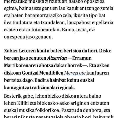
merkatuko musika zirkuituari halako oposizioa
egitea, baina uste genuen lau katuk entzungo zutela
eta baten bat amorraraziko zela, ikusita tipo bat
ilea tindatuta eta txandalean, lauzpabost ergelkeria
esaten eta autotunearekin. Baina, ostia, ez:
onespena jaso genuen.
Xabier Leteren kantu baten bertsioa da hori. Disko
berean jaso zenuten
Atzerrian
—Erramun
Martikorenaren ahotsa dakar horrek—. Eta azken
diskoan Gontzal Mendibilen
Merezi ote
kantuaren
bertsioa dago. Badira hainbat keinu euskal
kantagintza tradizionalari eginak.
Besterik gabe, lehenbiziko diskoa atera baino
lehen Kiliki eta biok asko-asko ari ginen entzuten
euskal musika folklorikoa. Pasatu da denbora, eta
berari nik uste pasatu zaiola obsesio hori, baina nik