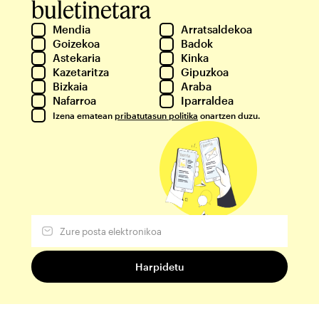
buletinetara
Mendia
Arratsaldekoa
Goizekoa
Badok
Astekaria
Kinka
Kazetaritza
Gipuzkoa
Bizkaia
Araba
Nafarroa
Iparraldea
Izena ematean
pribatutasun politika
onartzen duzu.