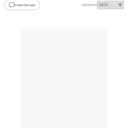
Iruzkin bat egin
ORDENATU