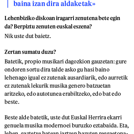
baina izan dira aldaketak»
Lehenbiziko diskoan iragarri zenutena bete egin
da? Berpiztu zenuten euskal eszena?
Nik uste dut baietz.
Zertan sumatu duzu?
Batetik, propio musikari dagozkion gauzetan: gure
ondoren sortu dira talde asko gu hasi baino
lehenago igual ez zutenak ausardiarik, edo aurretik
ez zutenak lekurik musika genero batzuetan
aritzeko, edo autotunea erabiltzeko, edo bat edo
beste.
Beste alde batetik, uste dut Euskal Herrira ekarri
genuela musika modernoei buruzko eztabaida. Eta,
lehen, gaztetxe batean jartzen bazuten reggaetona-