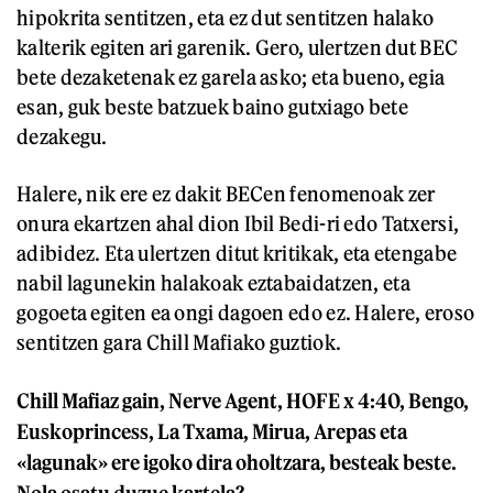
hipokrita sentitzen, eta ez dut sentitzen halako
kalterik egiten ari garenik. Gero, ulertzen dut BEC
bete dezaketenak ez garela asko; eta bueno, egia
esan, guk beste batzuek baino gutxiago bete
dezakegu.
Halere, nik ere ez dakit BECen fenomenoak zer
onura ekartzen ahal dion Ibil Bedi-ri edo Tatxersi,
adibidez. Eta ulertzen ditut kritikak, eta etengabe
nabil lagunekin halakoak eztabaidatzen, eta
gogoeta egiten ea ongi dagoen edo ez. Halere, eroso
sentitzen gara Chill Mafiako guztiok.
Chill Mafiaz gain, Nerve Agent, HOFE x 4:40, Bengo,
Euskoprincess, La Txama, Mirua, Arepas eta
«lagunak» ere igoko dira oholtzara, besteak beste.