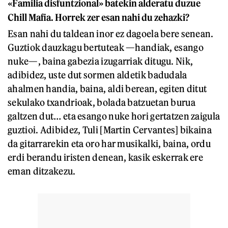
«Familia disfuntzional» batekin alderatu duzue
Chill Mafia. Horrek zer esan nahi du zehazki?
Esan nahi du taldean inor ez dagoela bere senean.
Guztiok dauzkagu bertuteak —handiak, esango
nuke—, baina gabezia izugarriak ditugu. Nik,
adibidez, uste dut sormen aldetik badudala
ahalmen handia, baina, aldi berean, egiten ditut
sekulako txandrioak, bolada batzuetan burua
galtzen dut… eta esango nuke hori gertatzen zaigula
guztioi. Adibidez, Tuli [Martin Cervantes] bikaina
da gitarrarekin eta oro har musikalki, baina, ordu
erdi berandu iristen denean, kasik eskerrak ere
eman ditzakezu.