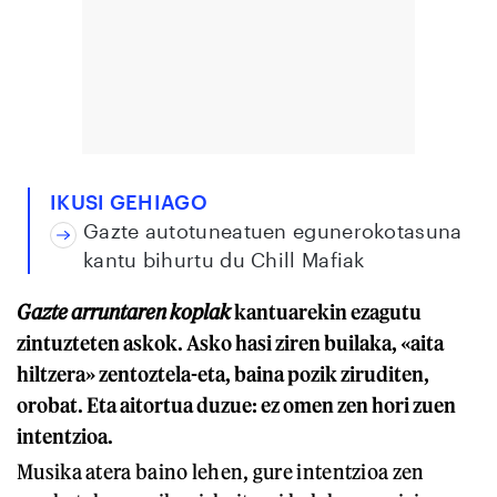
IKUSI GEHIAGO
Gazte autotuneatuen egunerokotasuna
kantu bihurtu du Chill Mafiak
Gazte arruntaren koplak
kantuarekin ezagutu
zintuzteten askok. Asko hasi ziren builaka, «aita
hiltzera» zentoztela-eta, baina pozik ziruditen,
orobat. Eta aitortua duzue: ez omen zen hori zuen
intentzioa.
Musika atera baino lehen, gure intentzioa zen