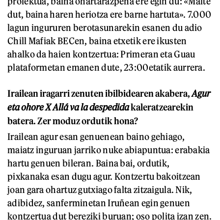
proiektua, baina ohartarazpena ere egin du: «Maite
dut, baina haren heriotza ere barne hartuta». 7.000
lagun ingururen berotasunarekin esanen du adio
Chill Mafiak BECen, baina etxetik ere ikusten
ahalko da haien kontzertua: Primeran eta Guau
plataformetan emanen dute, 23:00etatik aurrera.
Irailean iragarri zenuten ibilbidearen akabera,
Agur
eta ohore X Allá va la despedida
kaleratzearekin
batera. Zer moduz ordutik hona?
Irailean agur esan genuenean baino gehiago,
maiatz inguruan jarriko nuke abiapuntua: erabakia
hartu genuen bileran. Baina bai, ordutik,
pixkanaka esan dugu agur. Kontzertu bakoitzean
joan gara ohartuz gutxiago falta zitzaigula. Nik,
adibidez, sanferminetan Iruñean egin genuen
kontzertua dut bereziki buruan; oso polita izan zen.