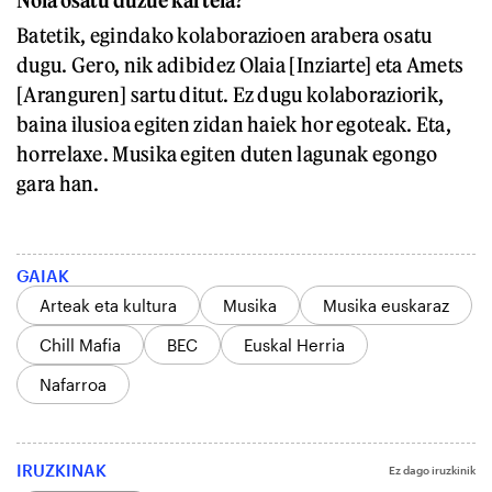
Nola osatu duzue kartela?
Batetik, egindako kolaborazioen arabera osatu
dugu. Gero, nik adibidez Olaia [Inziarte] eta Amets
[Aranguren] sartu ditut. Ez dugu kolaboraziorik,
baina ilusioa egiten zidan haiek hor egoteak. Eta,
horrelaxe. Musika egiten duten lagunak egongo
gara han.
GAIAK
Arteak eta kultura
Musika
Musika euskaraz
Chill Mafia
BEC
Euskal Herria
Nafarroa
IRUZKINAK
Ez dago iruzkinik