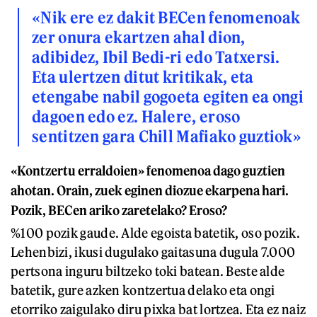
«Nik ere ez dakit BECen fenomenoak
zer onura ekartzen ahal dion,
adibidez, Ibil Bedi-ri edo Tatxersi.
Eta ulertzen ditut kritikak, eta
etengabe nabil gogoeta egiten ea ongi
dagoen edo ez. Halere, eroso
sentitzen gara Chill Mafiako guztiok»
«Kontzertu erraldoien» fenomenoa dago guztien
ahotan. Orain, zuek eginen diozue ekarpena hari.
Pozik, BECen ariko zaretelako? Eroso?
%100 pozik gaude. Alde egoista batetik, oso pozik.
Lehenbizi, ikusi dugulako gaitasuna dugula 7.000
pertsona inguru biltzeko toki batean. Beste alde
batetik, gure azken kontzertua delako eta ongi
etorriko zaigulako diru pixka bat lortzea. Eta ez naiz