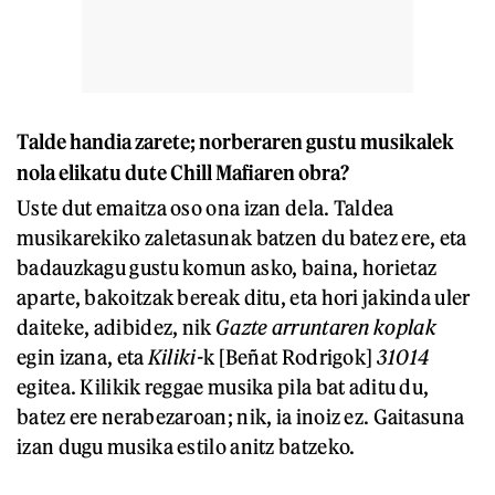
Talde handia zarete; norberaren gustu musikalek
nola elikatu dute Chill Mafiaren obra?
Uste dut emaitza oso ona izan dela. Taldea
musikarekiko zaletasunak batzen du batez ere, eta
badauzkagu gustu komun asko, baina, horietaz
aparte, bakoitzak bereak ditu, eta hori jakinda uler
daiteke, adibidez, nik
Gazte arruntaren koplak
egin izana, eta
Kiliki-
k [Beñat Rodrigok]
31014
egitea. Kilikik reggae musika pila bat aditu du,
batez ere nerabezaroan; nik, ia inoiz ez. Gaitasuna
izan dugu musika estilo anitz batzeko.