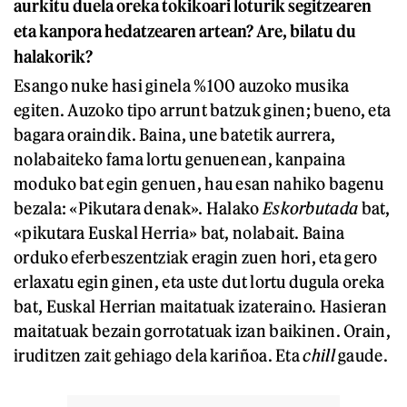
aurkitu duela oreka tokikoari loturik segitzearen
eta kanpora hedatzearen artean? Are, bilatu du
halakorik?
Esango nuke hasi ginela %100 auzoko musika
egiten. Auzoko tipo arrunt batzuk ginen; bueno, eta
bagara oraindik. Baina, une batetik aurrera,
nolabaiteko fama lortu genuenean, kanpaina
moduko bat egin genuen, hau esan nahiko bagenu
bezala: «Pikutara denak». Halako
Eskorbutada
bat,
«pikutara Euskal Herria» bat, nolabait. Baina
orduko eferbeszentziak eragin zuen hori, eta gero
erlaxatu egin ginen, eta uste dut lortu dugula oreka
bat, Euskal Herrian maitatuak izateraino. Hasieran
maitatuak bezain gorrotatuak izan baikinen. Orain,
iruditzen zait gehiago dela kariñoa. Eta
chill
gaude.