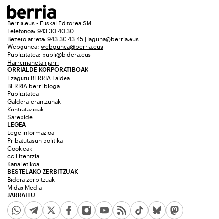
Berria.eus - Euskal Editorea SM
Telefonoa: 943 30 40 30
Bezero arreta: 943 30 43 45 | laguna@berria.eus
Webgunea:
webgunea@berria.eus
Publizitatea:
publi@bidera.eus
Harremanetan jarri
ORRIALDE KORPORATIBOAK
Ezagutu BERRIA Taldea
BERRIA berri bloga
Publizitatea
Galdera-erantzunak
Kontratazioak
Sarebide
LEGEA
Lege informazioa
Pribatutasun politika
Cookieak
cc Lizentzia
Kanal etikoa
BESTELAKO ZERBITZUAK
Bidera zerbitzuak
Midas Media
JARRAITU