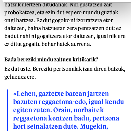
batzuk ulertzen ditudanak. Niri gustatzen zait
probokatzea, eta ezin dut espero mundu guztiak
ongi hartzea. Ez dut gogoko ni izorratzera etor
daitezen, baina batzuetan zera pentsatzen dut: ez
badut nahi ni gogaitzera etor daitezen, igual nik ere
ez ditut gogaitu behar haiek aurrena.
Bada bereziki mindu zaituen kritikarik?
Ez dut uste. Bereziki pertsonalak izan diren batzuk,
gehienez ere.
«Lehen, gaztetxe batean jartzen
bazuten reggaetona-edo, igual kendu
egiten zuten. Orain, norbaitek
reggaetona kentzen badu, pertsona
hori seinalatzen dute. Mugekin,