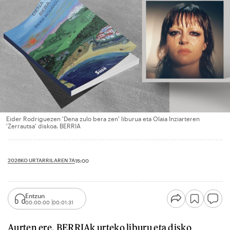
Eider Rodriguezen 'Dena zulo bera zen' liburua eta Olaia Inziarteren
'Zerrautsa' diskoa. BERRIA
2026KO URTARRILAREN 7A
15:00
Entzun
00:00:00
00:01:31
Aurten ere, BERRIAk urteko liburu eta disko