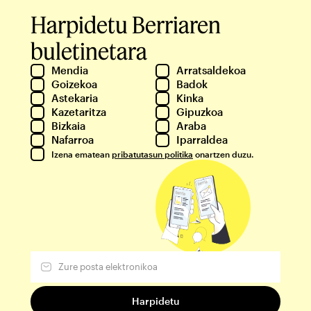
Harpidetu Berriaren
buletinetara
Mendia
Arratsaldekoa
Goizekoa
Badok
Astekaria
Kinka
Kazetaritza
Gipuzkoa
Bizkaia
Araba
Nafarroa
Iparraldea
Izena ematean
pribatutasun politika
onartzen duzu.