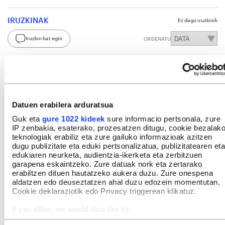
IRUZKINAK
Ez dago iruzkinik
Iruzkin bat egin
ORDENATU
Datuen erabilera arduratsua
Guk eta
gure 1022 kideek
sure informacio pertsonala, zure
IP zenbakia, esaterako, prozesatzen ditugu, cookie bezalak
teknologiak erabiliz eta zure gailuko informazioak azitzen
dugu publizitate eta eduki pertsonalizatua, publizitatearen eta
edukiaren neurketa, audientzia-ikerketa eta zerbitzuen
garapena eskaintzeko. Zure datuak nork eta zertarako
erabiltzen dituen hautatzeko aukera duzu. Zure onespena
aldatzen edo deuseztatzen ahal duzu edozein momentutan,
Cookie deklaraziotik edo Privacy triggerean klikatuz.
If you allow, we would also like to:
Collect information about your geographical location