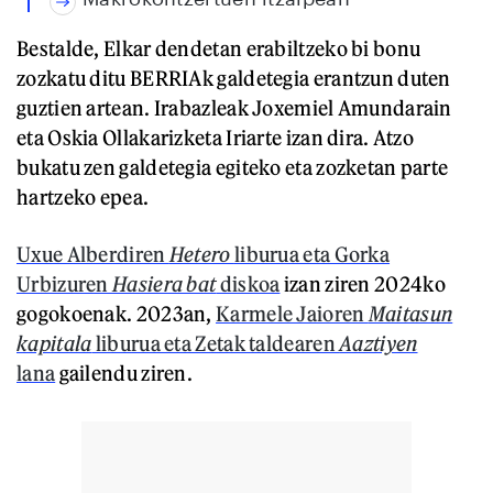
Bestalde, Elkar dendetan erabiltzeko bi bonu
zozkatu ditu BERRIAk galdetegia erantzun duten
guztien artean. Irabazleak Joxemiel Amundarain
eta Oskia Ollakarizketa Iriarte izan dira. Atzo
bukatu zen galdetegia egiteko eta zozketan parte
hartzeko epea.
Uxue Alberdiren
Hetero
liburua eta Gorka
Urbizuren
Hasiera bat
diskoa
izan ziren 2024ko
gogokoenak. 2023an,
Karmele Jaioren
Maitasun
kapitala
liburua eta Zetak taldearen
Aaztiyen
lana
gailendu ziren.