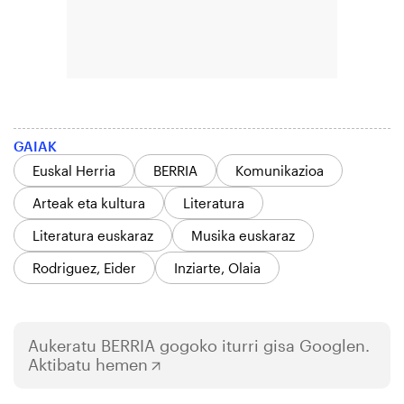
GAIAK
Euskal Herria
BERRIA
Komunikazioa
Arteak eta kultura
Literatura
Literatura euskaraz
Musika euskaraz
Rodriguez, Eider
Inziarte, Olaia
Aukeratu
BERRIA
gogoko iturri gisa Googlen.
Aktibatu hemen