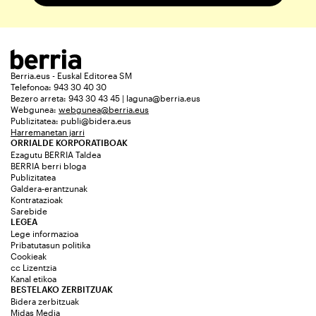
Berria.eus - Euskal Editorea SM
Telefonoa: 943 30 40 30
Bezero arreta: 943 30 43 45 | laguna@berria.eus
Webgunea:
webgunea@berria.eus
Publizitatea:
publi@bidera.eus
Harremanetan jarri
ORRIALDE KORPORATIBOAK
Ezagutu BERRIA Taldea
BERRIA berri bloga
Publizitatea
Galdera-erantzunak
Kontratazioak
Sarebide
LEGEA
Lege informazioa
Pribatutasun politika
Cookieak
cc Lizentzia
Kanal etikoa
BESTELAKO ZERBITZUAK
Bidera zerbitzuak
Midas Media