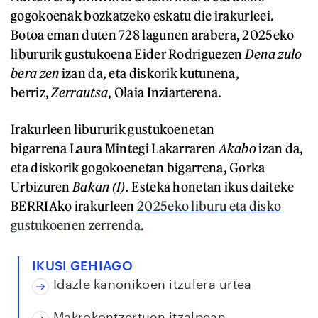
gogokoenak bozkatzeko eskatu die irakurleei.
Botoa eman duten 728 lagunen arabera, 2025eko
libururik gustukoena Eider Rodriguezen
Dena zulo
bera zen
izan da, eta diskorik kutunena,
berriz,
Zerrautsa
, Olaia Inziarterena.
Irakurleen libururik gustukoenetan
bigarrena Laura Mintegi Lakarraren
Akabo
izan da,
eta diskorik gogokoenetan bigarrena, Gorka
Urbizuren
Bakan (I).
Esteka honetan ikus daiteke
BERRIAko irakurleen
2025eko liburu eta disko
gustukoenen zerrenda
.
IKUSI GEHIAGO
Idazle kanonikoen itzulera urtea
Makrokontzertuen itzalpean