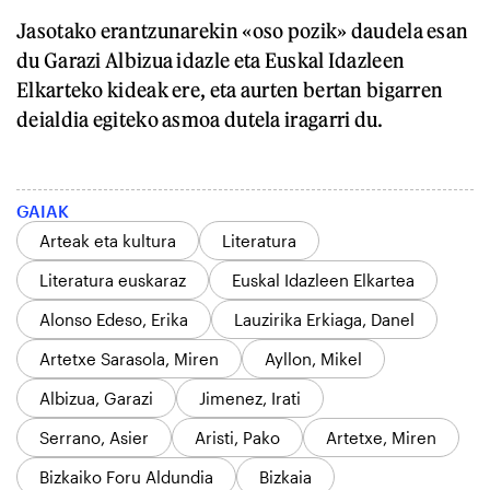
Jasotako erantzunarekin «oso pozik» daudela esan
du Garazi Albizua idazle eta Euskal Idazleen
Elkarteko kideak ere, eta aurten bertan bigarren
deialdia egiteko asmoa dutela iragarri du.
GAIAK
Arteak eta kultura
Literatura
Literatura euskaraz
Euskal Idazleen Elkartea
Alonso Edeso, Erika
Lauzirika Erkiaga, Danel
Artetxe Sarasola, Miren
Ayllon, Mikel
Albizua, Garazi
Jimenez, Irati
Serrano, Asier
Aristi, Pako
Artetxe, Miren
Bizkaiko Foru Aldundia
Bizkaia