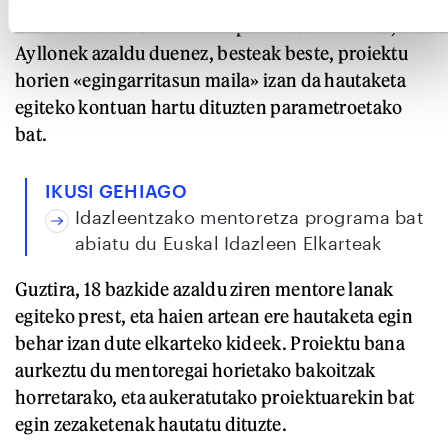
album ilustratuak sortzeko proiektuak ere. Eta,
Ayllonek azaldu duenez, besteak beste, proiektu
horien «egingarritasun maila» izan da hautaketa
egiteko kontuan hartu dituzten parametroetako
bat.
IKUSI GEHIAGO
Idazleentzako mentoretza programa bat
abiatu du Euskal Idazleen Elkarteak
Guztira, 18 bazkide azaldu ziren mentore lanak
egiteko prest, eta haien artean ere hautaketa egin
behar izan dute elkarteko kideek. Proiektu bana
aurkeztu du mentoregai horietako bakoitzak
horretarako, eta aukeratutako proiektuarekin bat
egin zezaketenak hautatu dituzte.