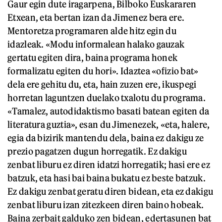
Gaur egin dute iragarpena, Bilboko Euskararen
Etxean, eta bertan izan da Jimenez bera ere.
Mentoretza programaren alde hitz egin du
idazleak. «Modu informalean halako gauzak
gertatu egiten dira, baina programa honek
formalizatu egiten du hori». Idaztea «ofizio bat»
dela ere gehitu du, eta, hain zuzen ere, ikuspegi
horretan laguntzen duelako txalotu du programa.
«Tamalez, autodidaktismo basati batean egiten da
literatura guztia», esan du Jimenezek, «eta, halere,
egia da bizirik mantendu dela, baina ez dakigu ze
prezio pagatzen dugun horregatik. Ez dakigu
zenbat liburu ez diren idatzi horregatik; hasi ere ez
batzuk, eta hasi bai baina bukatu ez beste batzuk.
Ez dakigu zenbat geratu diren bidean, eta ez dakigu
zenbat liburu izan zitezkeen diren baino hobeak.
Baina zerbait galduko zen bidean, edertasunen bat