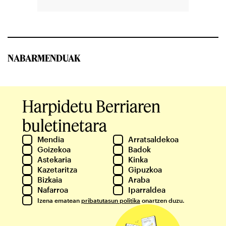
NABARMENDUAK
Harpidetu Berriaren
buletinetara
Mendia
Arratsaldekoa
Goizekoa
Badok
Astekaria
Kinka
Kazetaritza
Gipuzkoa
Bizkaia
Araba
Nafarroa
Iparraldea
Izena ematean
pribatutasun politika
onartzen duzu.