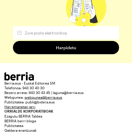
Berria.eus - Euskal Editorea SM
Telefonoa: 943 30 40 30
Bezero arreta: 943 30 43 45 | laguna@berria.eus
Webgunea:
webgunea@berria.eus
Publizitatea:
publi@bidera.eus
Harremanetan jarri
ORRIALDE KORPORATIBOAK
Ezagutu BERRIA Taldea
BERRIA berri bloga
Publizitatea
Galdera-erantzunak