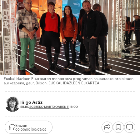
Euskal Idazleen Elkartearen mentoretza programan hautatutako proiektuen
aurkezpena, gaur, Bilbon. EUSKAL IDAZLEEN ELKARTEA
Iñigo Astiz
2025EKO MARTXOAREN 11
BILBO
16:00
Entzun
00:00:00
00:05:09