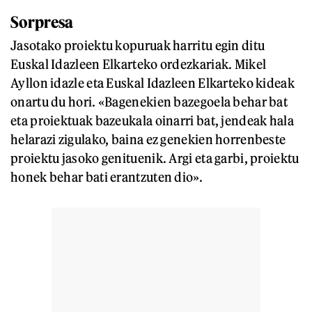
Sorpresa
Jasotako proiektu kopuruak harritu egin ditu
Euskal Idazleen Elkarteko ordezkariak. Mikel
Ayllon idazle eta Euskal Idazleen Elkarteko kideak
onartu du hori. «Bagenekien bazegoela behar bat
eta proiektuak bazeukala oinarri bat, jendeak hala
helarazi zigulako, baina ez genekien horrenbeste
proiektu jasoko genituenik. Argi eta garbi, proiektu
honek behar bati erantzuten dio».