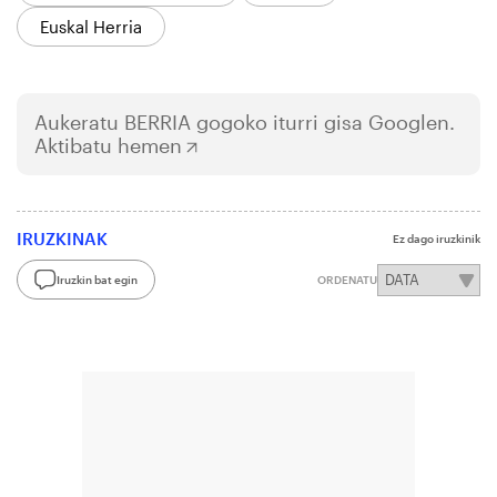
Euskal Herria
Aukeratu
BERRIA
gogoko iturri gisa Googlen.
Aktibatu hemen
IRUZKINAK
Ez dago iruzkinik
Iruzkin bat egin
ORDENATU