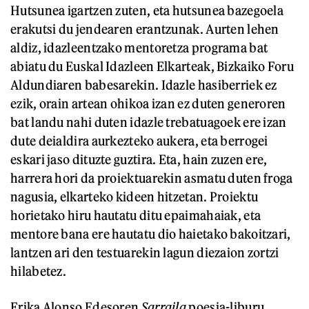
Hutsunea igartzen zuten, eta hutsunea bazegoela
erakutsi du jendearen erantzunak. Aurten lehen
aldiz, idazleentzako mentoretza programa bat
abiatu du Euskal Idazleen Elkarteak, Bizkaiko Foru
Aldundiaren babesarekin. Idazle hasiberriek ez
ezik, orain artean ohikoa izan ez duten generoren
bat landu nahi duten idazle trebatuagoek ere izan
dute deialdira aurkezteko aukera, eta berrogei
eskari jaso dituzte guztira. Eta, hain zuzen ere,
harrera hori da proiektuarekin asmatu duten froga
nagusia, elkarteko kideen hitzetan. Proiektu
horietako hiru hautatu ditu epaimahaiak, eta
mentore bana ere hautatu dio haietako bakoitzari,
lantzen ari den testuarekin lagun diezaion zortzi
hilabetez.
Erika Alonso Edesoren
Sarraila
poesia-liburu