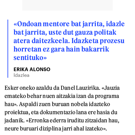
«Ondoan mentore bat jarrita, idazle
bat jarrita, uste dut gauza politak
atera daitezkeela. Idazketa prozesu
horretan ez gara hain bakarrik
sentituko»
ERIKA ALONSO
Idazlea
Esker oneko azaldu da Danel Lauzirika. «Jauzia
emateko behar nuen aitzakia izan da programa
hau». Aspaldi zuen buruan nobela idazteko
proiektua, eta dokumentazio lana ere hasia du
jadanik. «Erronka ederra iruditu zitzaidan hau,
neure buruari diziplina jarri ahal izateko».