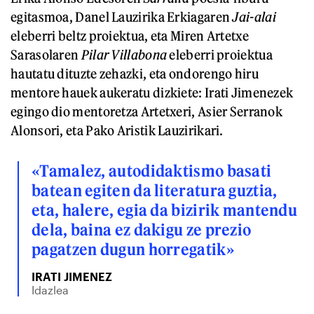
egitasmoa, Danel Lauzirika Erkiagaren
Jai-alai
eleberri beltz proiektua, eta Miren Artetxe
Sarasolaren
Pilar Villabona
eleberri proiektua
hautatu dituzte zehazki, eta ondorengo hiru
mentore hauek aukeratu dizkiete: Irati Jimenezek
egingo dio mentoretza Artetxeri, Asier Serranok
Alonsori, eta Pako Aristik Lauzirikari.
«Tamalez, autodidaktismo basati
batean egiten da literatura guztia,
eta, halere, egia da bizirik mantendu
dela, baina ez dakigu ze prezio
pagatzen dugun horregatik»
IRATI JIMENEZ
Idazlea