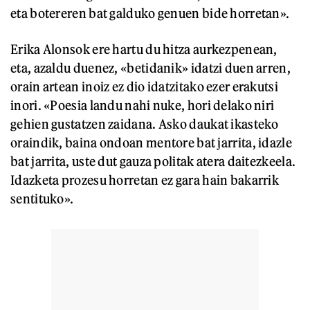
eta botereren bat galduko genuen bide horretan».
Erika Alonsok ere hartu du hitza aurkezpenean,
eta, azaldu duenez, «betidanik» idatzi duen arren,
orain artean inoiz ez dio idatzitako ezer erakutsi
inori. «Poesia landu nahi nuke, hori delako niri
gehien gustatzen zaidana. Asko daukat ikasteko
oraindik, baina ondoan mentore bat jarrita, idazle
bat jarrita, uste dut gauza politak atera daitezkeela.
Idazketa prozesu horretan ez gara hain bakarrik
sentituko».