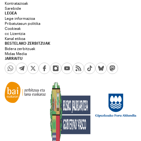
Kontratazioak
Sarebide
LEGEA
Lege informazioa
Pribatutasun politika
Cookieak
cc Lizentzia
Kanal etikoa
BESTELAKO ZERBITZUAK
Bidera zerbitzuak
Midas Media
JARRAITU