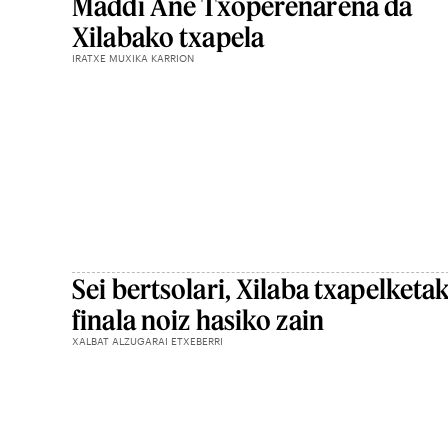
Maddi Ane Txoperenarena da
Xilabako txapela
IRATXE MUXIKA KARRION
Sei bertsolari, Xilaba txapelketa
finala noiz hasiko zain
XALBAT ALZUGARAI ETXEBERRI