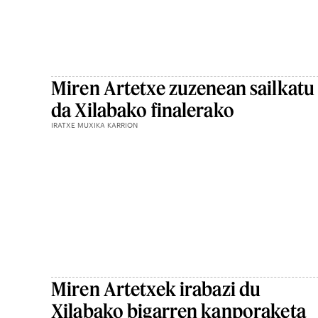
Miren Artetxe zuzenean sailkatu
da Xilabako finalerako
IRATXE MUXIKA KARRION
Miren Artetxek irabazi du
Xilabako bigarren kanporaketa