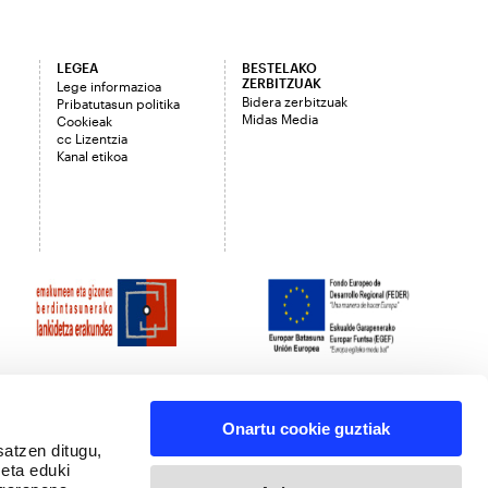
LEGEA
BESTELAKO
ZERBITZUAK
Lege informazioa
Bidera zerbitzuak
Pribatutasun politika
Midas Media
Cookieak
cc Lizentzia
Kanal etikoa
Onartu cookie guztiak
satzen ditugu,
 eta eduki