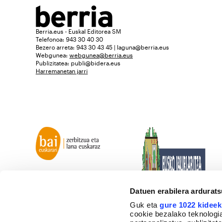
Berria.eus - Euskal Editorea SM
Telefonoa: 943 30 40 30
Bezero arreta: 943 30 43 45 | laguna@berria.eus
Webgunea:
webgunea@berria.eus
Publizitatea:
publi@bidera.eus
Harremanetan jarri
Datuen erabilera ardurat
Guk eta
gure 1022 kideek
cookie bezalako teknologia