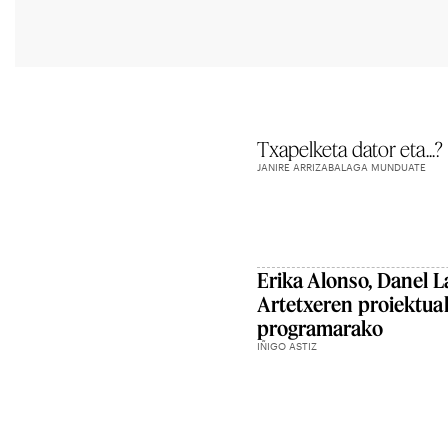
Txapelketa dator eta...?
JANIRE ARRIZABALAGA MUNDUATE
Erika Alonso, Danel L
Artetxeren proiektua
programarako
IÑIGO ASTIZ