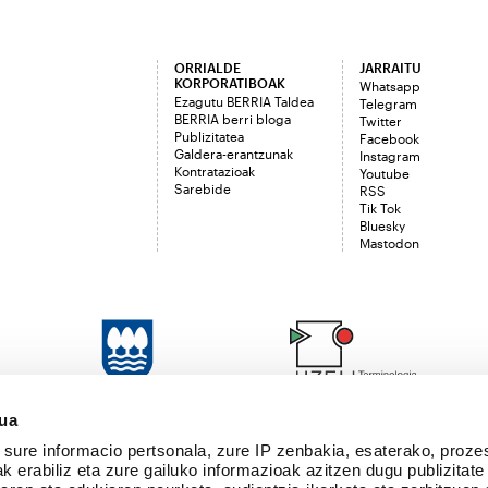
ORRIALDE
JARRAITU
KORPORATIBOAK
Whatsapp
Ezagutu BERRIA Taldea
Telegram
BERRIA berri bloga
Twitter
Publizitatea
Facebook
Galdera-erantzunak
Instagram
Kontratazioak
Youtube
Sarebide
RSS
Tik Tok
Bluesky
Mastodon
sua
sure informacio pertsonala, zure IP zenbakia, esaterako, proze
k erabiliz eta zure gailuko informazioak azitzen dugu publizitate