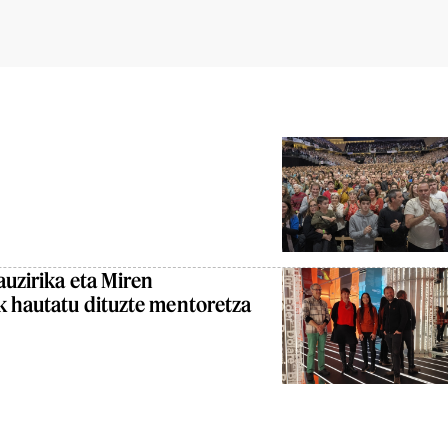
auzirika eta Miren
k hautatu dituzte mentoretza