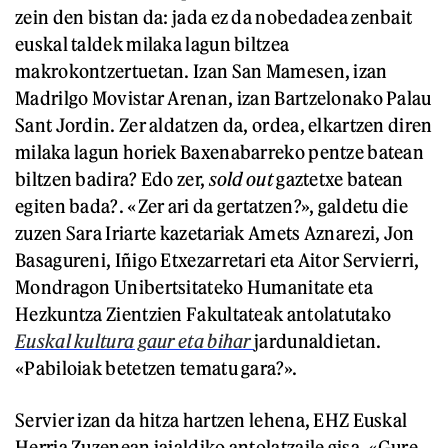
zein den bistan da: jada ez da nobedadea zenbait
euskal taldek milaka lagun biltzea
makrokontzertuetan. Izan San Mamesen, izan
Madrilgo Movistar Arenan, izan Bartzelonako Palau
Sant Jordin. Zer aldatzen da, ordea, elkartzen diren
milaka lagun horiek Baxenabarreko pentze batean
biltzen badira? Edo zer,
sold out
gaztetxe batean
egiten bada?. «Zer ari da gertatzen?», galdetu die
zuzen Sara Iriarte kazetariak Amets Aznarezi, Jon
Basagureni, Iñigo Etxezarretari eta Aitor Servierri,
Mondragon Unibertsitateko Humanitate eta
Hezkuntza Zientzien Fakultateak antolatutako
Euskal kultura gaur eta bihar
jardunaldietan.
«Pabiloiak betetzen tematu gara?».
Servier izan da hitza hartzen lehena, EHZ Euskal
Herria Zuzenean jaialdiko antolatzaile gisa. «Gure