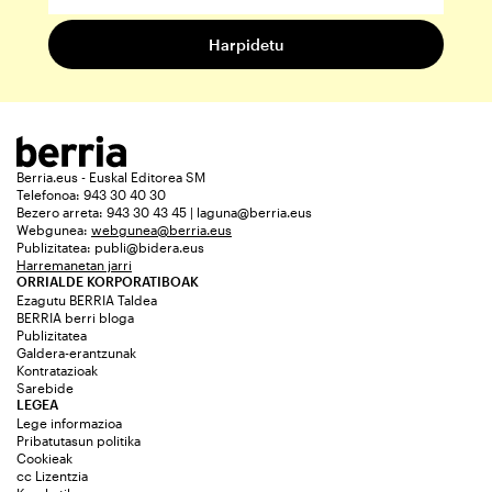
Berria.eus - Euskal Editorea SM
Telefonoa: 943 30 40 30
Bezero arreta: 943 30 43 45 | laguna@berria.eus
Webgunea:
webgunea@berria.eus
Publizitatea:
publi@bidera.eus
Harremanetan jarri
ORRIALDE KORPORATIBOAK
Ezagutu BERRIA Taldea
BERRIA berri bloga
Publizitatea
Galdera-erantzunak
Kontratazioak
Sarebide
LEGEA
Lege informazioa
Pribatutasun politika
Cookieak
cc Lizentzia