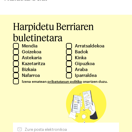
Harpidetu Berriaren
buletinetara
Mendia
Arratsaldekoa
Goizekoa
Badok
Astekaria
Kinka
Kazetaritza
Gipuzkoa
Bizkaia
Araba
Nafarroa
Iparraldea
Izena ematean
pribatutasun politika
onartzen duzu.