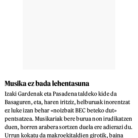
Musika ez bada lehentasuna
Izaki Gardenak eta Pasadena taldeko kide da
Basaguren, eta, haren iritziz, helburuak inorentzat
ez luke izan behar «noizbait BEC beteko dut»
pentsatzea. Musikariak bere burua non irudikatzen
duen, horren arabera sortzen duela ere adierazi du.
Urrun kokatu da makroekitaldien girotik, baina