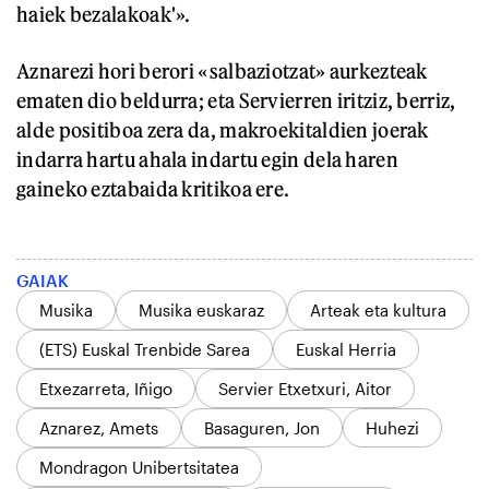
haiek bezalakoak'».
Aznarezi hori berori «salbaziotzat» aurkezteak
ematen dio beldurra; eta Servierren iritziz, berriz,
alde positiboa zera da, makroekitaldien joerak
indarra hartu ahala indartu egin dela haren
gaineko eztabaida kritikoa ere.
GAIAK
Musika
Musika euskaraz
Arteak eta kultura
(ETS) Euskal Trenbide Sarea
Euskal Herria
Etxezarreta, Iñigo
Servier Etxetxuri, Aitor
Aznarez, Amets
Basaguren, Jon
Huhezi
Mondragon Unibertsitatea