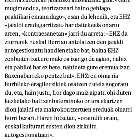
mugimendua, teorizatzeari baino gehiago,
praktikari emana dago», esan du lehenik, eta EHZ
«jaialdi eredugarritzat» har daitekeela onartu
arren, «kontraesanetan» jarri du arreta: «EHZ da
ziurrenik Euskal Herrian antolatzen den jaialdi
autogestionatu handienetako bat, baina EHZ
zenbaitentzat ere makroa izango da agian, nahiz
eta pabiloi bat ez bete, nahiz eta gure eremua izan
Baxenabarreko pentze bat». EHZren oinarria
hurbileko eragile txikiek osatzen dutela gogoratu
du, eta, hain justu, hor dago maiz aipatu ohi duten
kezketako bat: zenbaterainoko onura ekartzen
dion jaialdi eta makrokontzertuen ereduak oinarri
horri berari. Haren hitzetan, «oraindik orain,
euskal kulturari eusten dion zirkuitu
autogestionatuari».