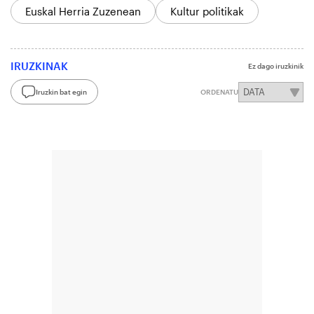
Euskal Herria Zuzenean
Kultur politikak
IRUZKINAK
Ez dago iruzkinik
Iruzkin bat egin
ORDENATU