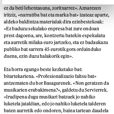
egin behar dela uste dut; niri dagokidanez, musika
ez da beti lehentasuna, zoritxarrez». Aznarezen
iritziz, «narratiba bat eta marka bat» izateaz aparte,
aldeko baldintza materialak dira ezinbestekoak:
«Ez baduzu sekulako enpresa bat zure ondoan
prest dagoena, are, kontzertu batekin espekulatu
eta aurretik milaka euro jartzeko, eta ez badaukazu
publiko bat sarrera 45 eurotik gora ordainduko
duena, ezin duzu halakorik egin».
Eta horra egungo beste kezketako bat:
bitartekariena. «Profesionalizazio faltsu bat»
antzematen du hor Basagurenek. «Non geratzen da
musikarien erabakimena?», galdetu du Servierrek.
«Irudipena dugu musikari batzuek jo nahiko
luketela jaialdian, edo jo nahiko luketela talderen
baten aurretik edo ondoren, baina tartean daudela