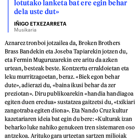
lotutako lanketa bat ere egin behar
dela uste dut»
IÑIGO ETXEZARRETA
Musikaria
Aznarez tronboi jotzailea da, Broken Brothers
Brass Bandekin eta Joseba Tapiarekin jotzen du,
eta Fermin Muguruzarekin ere aritu da azken
urtean, besteak beste. Kontzertu erraldoietan eta
leku murritzagoetan, beraz. «Biek egon behar
dute», adierazi du, «baina ikusi behar da zer
preziotan». Diru publikoarekin «handia handiagoa
egiten duen eredua» sustatzea gaitzetsi du, «txikiari
zangotraba egiten diona». Eta Nando Cruz kultur
kazetariaren ideia bat egin du bere: «Kulturak izan
beharko luke nahiko genukeen tren sistemaren oso
antzekoa. Arituko gara urteetan sartzen milioiak