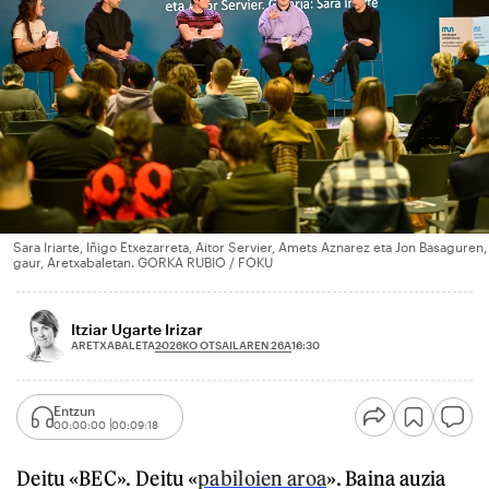
Sara Iriarte, Iñigo Etxezarreta, Aitor Servier, Amets Aznarez eta Jon Basaguren,
gaur, Aretxabaletan. GORKA RUBIO / FOKU
Itziar Ugarte Irizar
2026KO OTSAILAREN 26A
ARETXABALETA
16:30
Entzun
00:00:00
00:09:18
Deitu «BEC». Deitu «
pabiloien aroa
». Baina auzia