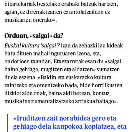
bitartekariak bestelako erabaki batzuk hartzen,
agian, ez direnak izanen ez antolatzaileon ez
musikarien onerako».
Orduan, «salgai» da?
Euskal kultura 'salgai'?
izan da zehazki lau kideak
batu dituen mahai inguruaren izena, eta,
ondorioen txandan, Etxezarretak esan du «salgai
baino gehiago, mugitzen eta aldatzen» sumatzen
duela eszena. «Baldin eta euskarazko kultura
zaintzeko eta omentzeko bada, bide horri ikusten
dizkiot alde onak, baina aldi berean, kontuz,
musika instrumentalizatzeko arriskua baitago».
«Iruditzen zait norabidea gero eta
gehiago dela kanpokoa kopiatzea, eta