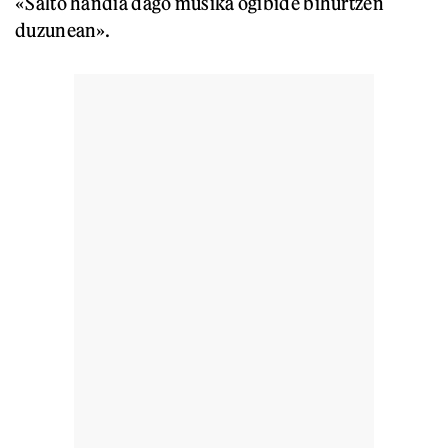
«Salto handia dago musika ogibide bihurtzen
duzunean».