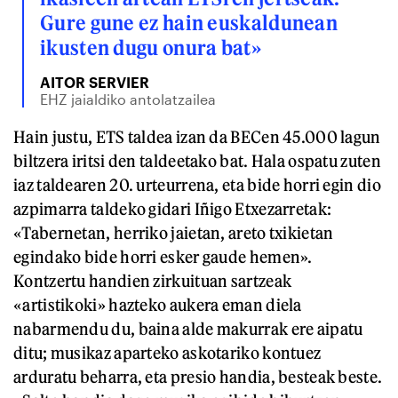
Gure gune ez hain euskaldunean
ikusten dugu onura bat»
AITOR SERVIER
EHZ jaialdiko antolatzailea
Hain justu, ETS taldea izan da BECen 45.000 lagun
biltzera iritsi den taldeetako bat. Hala ospatu zuten
iaz taldearen 20. urteurrena, eta bide horri egin dio
azpimarra taldeko gidari Iñigo Etxezarretak:
«Tabernetan, herriko jaietan, areto txikietan
egindako bide horri esker gaude hemen».
Kontzertu handien zirkuituan sartzeak
«artistikoki» hazteko aukera eman diela
nabarmendu du, baina alde makurrak ere aipatu
ditu; musikaz aparteko askotariko kontuez
arduratu beharra, eta presio handia, besteak beste.