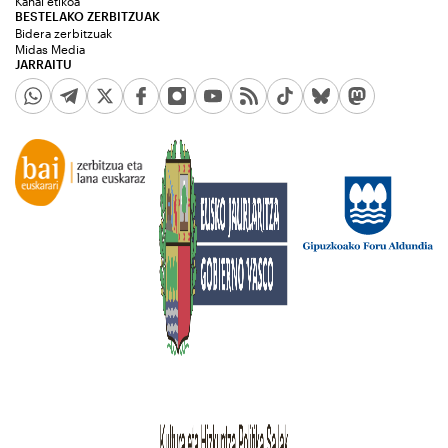
Kanal etikoa
BESTELAKO ZERBITZUAK
Bidera zerbitzuak
Midas Media
JARRAITU