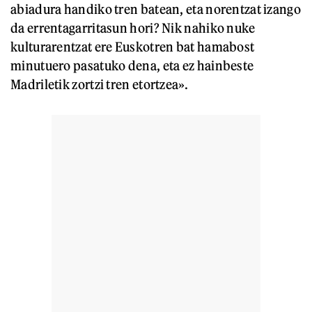
abiadura handiko tren batean, eta norentzat izango
da errentagarritasun hori? Nik nahiko nuke
kulturarentzat ere Euskotren bat hamabost
minutuero pasatuko dena, eta ez hainbeste
Madriletik zortzi tren etortzea».