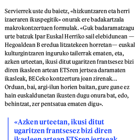
Servierrek uste du baietz, «hizkuntzaren eta herri
izaeraren ikuspegitik» onurak ere badakartzala
makrokontzertuen formulak. «Guk badaramatzagu
urte batzuk Ipar Euskal Herriko sail elebidunean —
Hegoaldean B eredua litzatekeen horretan— euskal
kulturgintzaren inguruko tailerrak ematen, eta,
azken urteetan, ikusi ditut ugaritzen frantsesez bizi
diren ikasleen artean ETSren jertsea daramaten
ikasleak, BECeko kontzertura joan zirenak...
Orduan, bai, argi-ilun horien baitan, gure gune ez
hain euskaldunetan ikusten dugu onura bat, edo,
behintzat, zer pentsatua ematen digu».
«Azken urteetan, ikusi ditut
ugaritzen frantsesez bizi diren
ikasleen artean ETSren jertseak.