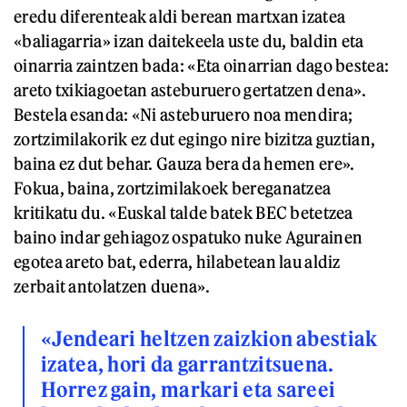
eredu diferenteak aldi berean martxan izatea
«baliagarria» izan daitekeela uste du, baldin eta
oinarria zaintzen bada: «Eta oinarrian dago bestea:
areto txikiagoetan asteburuero gertatzen dena».
Bestela esanda: «Ni asteburuero noa mendira;
zortzimilakorik ez dut egingo nire bizitza guztian,
baina ez dut behar. Gauza bera da hemen ere».
Fokua, baina, zortzimilakoek bereganatzea
kritikatu du. «Euskal talde batek BEC betetzea
baino indar gehiagoz ospatuko nuke Agurainen
egotea areto bat, ederra, hilabetean lau aldiz
zerbait antolatzen duena».
«Jendeari heltzen zaizkion abestiak
izatea, hori da garrantzitsuena.
Horrez gain, markari eta sareei