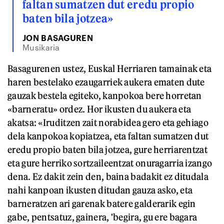
faltan sumatzen dut eredu propio
baten bila jotzea»
JON BASAGUREN
Musikaria
Basagurenen ustez, Euskal Herriaren tamainak eta
haren bestelako ezaugarriek aukera ematen dute
gauzak bestela egiteko, kanpokoa bere horretan
«barneratu» ordez. Hor ikusten du aukera eta
akatsa: «Iruditzen zait norabidea gero eta gehiago
dela kanpokoa kopiatzea, eta faltan sumatzen dut
eredu propio baten bila jotzea, gure herriarentzat
eta gure herriko sortzaileentzat onuragarria izango
dena. Ez dakit zein den, baina badakit ez ditudala
nahi kanpoan ikusten ditudan gauza asko, eta
barneratzen ari garenak batere galderarik egin
gabe, pentsatuz, gainera, 'begira, gu ere bagara