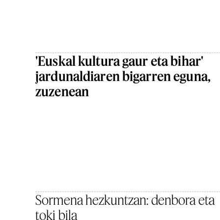
'Euskal kultura gaur eta bihar'
jardunaldiaren bigarren eguna,
zuzenean
Sormena hezkuntzan: denbora eta
toki bila