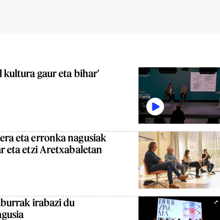
 kultura gaur eta bihar'
era eta erronka nagusiak
r eta etzi Aretxabaletan
aburrak irabazi du
agusia