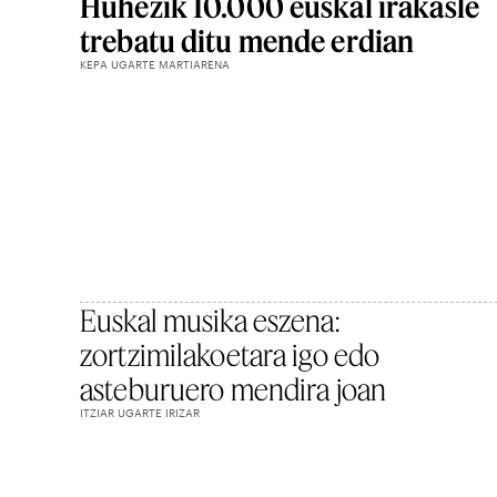
Huhezik 10.000 euskal irakasle
trebatu ditu mende erdian
KEPA UGARTE MARTIARENA
Euskal musika eszena:
zortzimilakoetara igo edo
asteburuero mendira joan
ITZIAR UGARTE IRIZAR