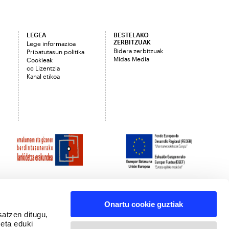
LEGEA
BESTELAKO
ZERBITZUAK
Lege informazioa
Bidera zerbitzuak
Pribatutasun politika
Midas Media
Cookieak
cc Lizentzia
Kanal etikoa
Onartu cookie guztiak
satzen ditugu,
 eta eduki