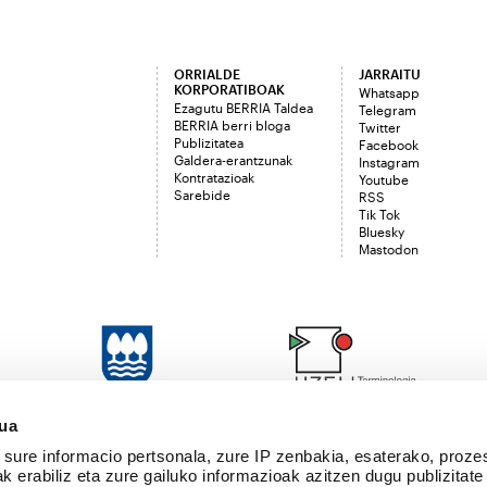
ORRIALDE
JARRAITU
KORPORATIBOAK
Whatsapp
Ezagutu BERRIA Taldea
Telegram
BERRIA berri bloga
Twitter
Publizitatea
Facebook
Galdera-erantzunak
Instagram
Kontratazioak
Youtube
Sarebide
RSS
Tik Tok
Bluesky
Mastodon
sua
sure informacio pertsonala, zure IP zenbakia, esaterako, proze
k erabiliz eta zure gailuko informazioak azitzen dugu publizitate