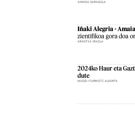
AINHOA SARASOLA
Iñaki Alegria - Amaia
zientifikoa gora doa o
ARANTXA IRAOLA
2024ko Haur eta Gazte
dute
MADDI ITURRIOTZ ALKORTA