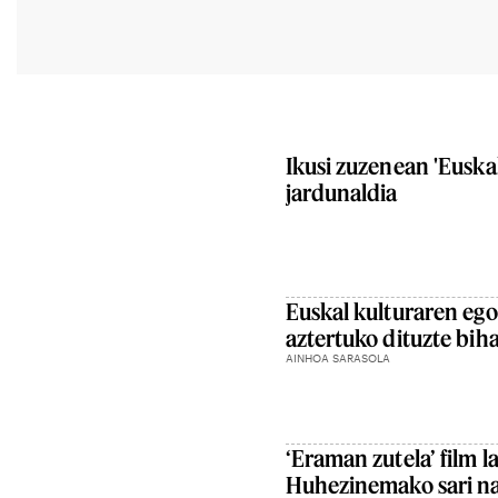
Ikusi zuzenean 'Euskal
jardunaldia
Euskal kulturaren ego
aztertuko dituzte biha
AINHOA SARASOLA
‘Eraman zutela’ film l
Huhezinemako sari n