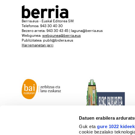
Berria.eus - Euskal Editorea SM
Telefonoa: 943 30 40 30
Bezero arreta: 943 30 43 45 | laguna@berria.eus
Webgunea:
webgunea@berria.eus
Publizitatea:
publi@bidera.eus
Harremanetan jarri
Datuen erabilera ardurat
Guk eta
gure 1022 kideek
cookie bezalako teknologia