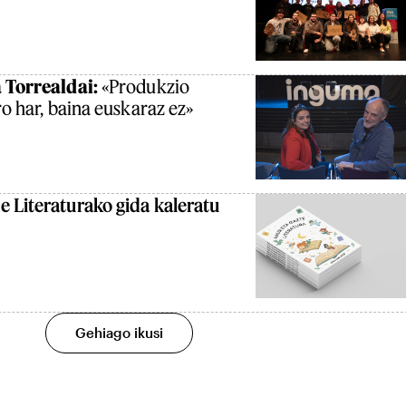
 Torrealdai:
«Produkzio
ro har, baina euskaraz ez»
 Literaturako gida kaleratu
Gehiago ikusi