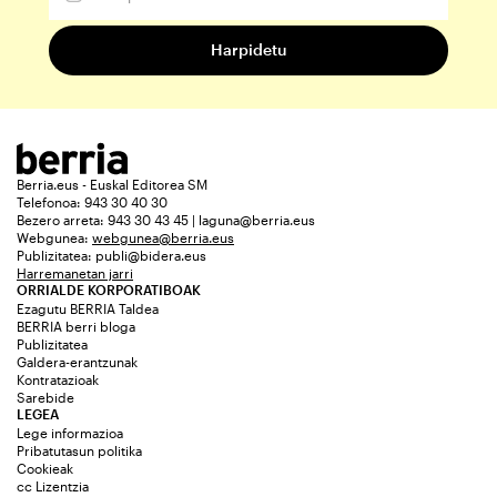
Berria.eus - Euskal Editorea SM
Telefonoa: 943 30 40 30
Bezero arreta: 943 30 43 45 | laguna@berria.eus
Webgunea:
webgunea@berria.eus
Publizitatea:
publi@bidera.eus
Harremanetan jarri
ORRIALDE KORPORATIBOAK
Ezagutu BERRIA Taldea
BERRIA berri bloga
Publizitatea
Galdera-erantzunak
Kontratazioak
Sarebide
LEGEA
Lege informazioa
Pribatutasun politika
Cookieak
cc Lizentzia