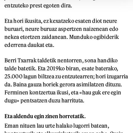
entzuteko prest egoten dira.
Eta hori ikusita, ez kexatzeko esaten diot neure
buruari, neure buruaz aspertzen naizenean edo
nekea etortzen zaidanean. Munduko ogibiderik
ederrena daukat eta.
Berri Txarrak taldetik nentorren, sona handiko
talde batetik. Eta 2019ko biran, esate baterako,
25.000 lagun biltzea zu entzutearren; hori izugarria
da. Baina gauza horiek gerora asimilatzen dituzu.
Ferminen kontzertua ikusi, eta «hau guk ere egin
dugu» pentsatzen duzu harrituta.
Eta aldendu egin zinen horretatik.
Eman nituen lau urte halako lugorri batean,