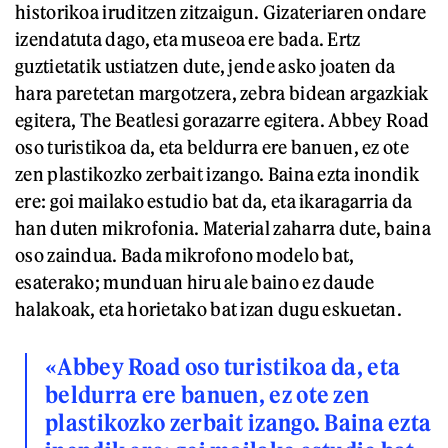
historikoa iruditzen zitzaigun. Gizateriaren ondare
izendatuta dago, eta museoa ere bada. Ertz
guztietatik ustiatzen dute, jende asko joaten da
hara paretetan margotzera, zebra bidean argazkiak
egitera, The Beatlesi gorazarre egitera. Abbey Road
oso turistikoa da, eta beldurra ere banuen, ez ote
zen plastikozko zerbait izango. Baina ezta inondik
ere: goi mailako estudio bat da, eta ikaragarria da
han duten mikrofonia. Material zaharra dute, baina
oso zaindua. Bada mikrofono modelo bat,
esaterako; munduan hiru ale baino ez daude
halakoak, eta horietako bat izan dugu eskuetan.
«Abbey Road oso turistikoa da, eta
beldurra ere banuen, ez ote zen
plastikozko zerbait izango. Baina ezta