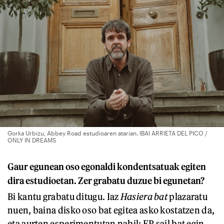
Gorka Urbizu, Abbey Road estudioaren atarian. IBAI ARRIETA DEL PICO /
ONLY IN DREAMS
Gaur egunean oso egonaldi kondentsatuak egiten
dira estudioetan. Zer grabatu duzue bi egunetan?
Bi kantu grabatu ditugu. Iaz
Hasiera bat
plazaratu
nuen, baina disko oso bat egitea asko kostatzen da,
eta aurten esperimentutan nabil: EP sail bat egin