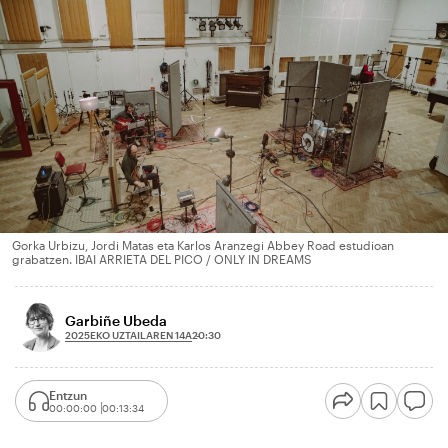
Gorka Urbizu, Jordi Matas eta Karlos Aranzegi Abbey Road estudioan
grabatzen. IBAI ARRIETA DEL PICO / ONLY IN DREAMS
Garbiñe Ubeda
2025EKO UZTAILAREN 14A
20:30
Entzun
00:00:00
00:13:34