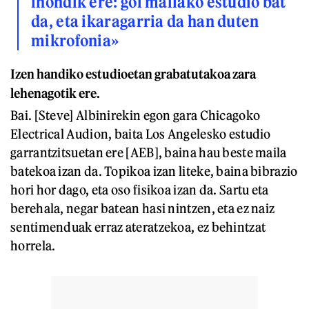
inondik ere: goi mailako estudio bat
da, eta ikaragarria da han duten
mikrofonia»
Izen handiko estudioetan grabatutakoa zara
lehenagotik ere.
Bai. [Steve] Albinirekin egon gara Chicagoko
Electrical Audion, baita Los Angelesko estudio
garrantzitsuetan ere [AEB], baina hau beste maila
batekoa izan da. Topikoa izan liteke, baina bibrazio
hori hor dago, eta oso fisikoa izan da. Sartu eta
berehala, negar batean hasi nintzen, eta ez naiz
sentimenduak erraz ateratzekoa, ez behintzat
horrela.