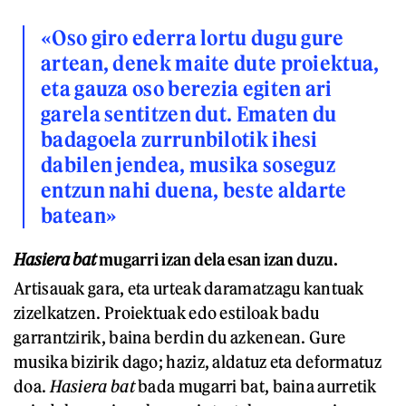
«Oso giro ederra lortu dugu gure
artean, denek maite dute proiektua,
eta gauza oso berezia egiten ari
garela sentitzen dut. Ematen du
badagoela zurrunbilotik ihesi
dabilen jendea, musika soseguz
entzun nahi duena, beste aldarte
batean»
Hasiera bat
mugarri izan dela esan izan duzu.
Artisauak gara, eta urteak daramatzagu kantuak
zizelkatzen. Proiektuak edo estiloak badu
garrantzirik, baina berdin du azkenean. Gure
musika bizirik dago; haziz, aldatuz eta deformatuz
doa.
Hasiera bat
bada mugarri bat, baina aurretik