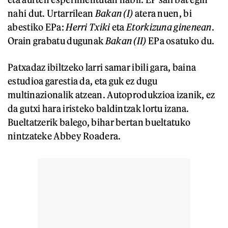
nahi dut. Urtarrilean
Bakan
(I)
atera nuen, bi
abestiko EPa:
Herri T
xiki
eta
Etorkizuna ginenean
.
Orain grabatu dugunak
Bakan
(II)
EPa osatuko du.
Patxadaz ibiltzeko larri samar ibili gara, baina
estudioa garestia da, eta guk ez dugu
multinazionalik atzean. Autoprodukzioa izanik, ez
da gutxi hara iristeko baldintzak lortu izana.
Bueltatzerik balego, bihar bertan bueltatuko
nintzateke Abbey Roadera.