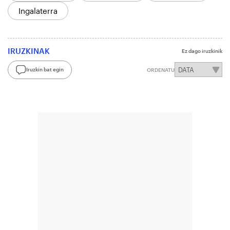
Ingalaterra
IRUZKINAK
Ez dago iruzkinik
Iruzkin bat egin
ORDENATU