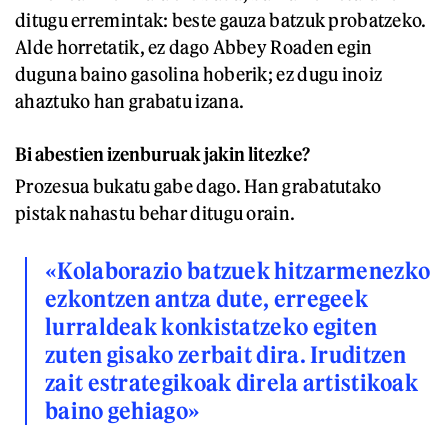
ditugu erremintak: beste gauza batzuk probatzeko.
Alde horretatik
,
ez dago Abbey Roaden egin
duguna baino gasolina hoberik; ez dugu inoiz
ahaztuko han grabatu izana.
Bi abestien izenburuak jakin litezke?
Prozesua bukatu gabe dago. Han grabatutako
pistak nahastu behar ditugu orain.
«Kolaborazio batzuek hitzarmenezko
ezkontzen antza dute, erregeek
lurraldeak konkistatzeko egiten
zuten gisako zerbait dira. Iruditzen
zait estrategikoak direla artistikoak
baino gehiago»