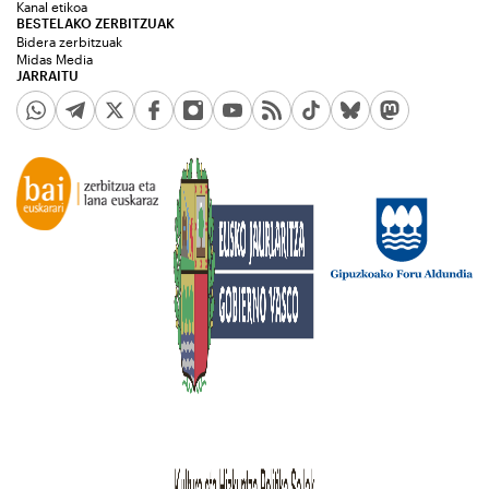
Kanal etikoa
BESTELAKO ZERBITZUAK
Bidera zerbitzuak
Midas Media
JARRAITU