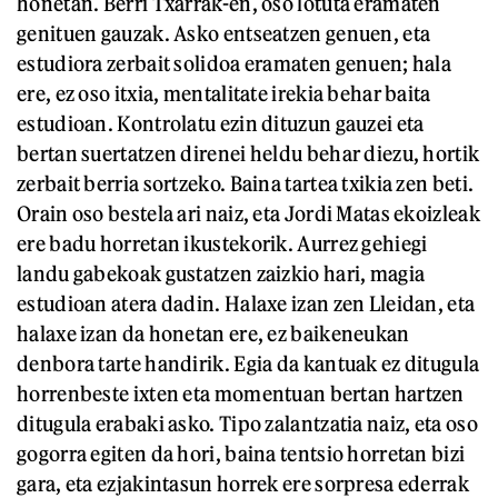
honetan. Berri Txarrak-en, oso lotuta eramaten
genituen gauzak. Asko entseatzen genuen, eta
estudiora zerbait solidoa eramaten genuen; hala
ere, ez oso itxia, mentalitate irekia behar baita
estudioan. Kontrolatu ezin dituzun gauzei eta
bertan suertatzen direnei heldu behar diezu, hortik
zerbait berria sortzeko. Baina tartea txikia zen beti.
Orain oso bestela ari naiz, eta Jordi Matas ekoizleak
ere badu horretan ikustekorik. Aurrez gehiegi
landu gabekoak gustatzen zaizkio hari, magia
estudioan atera dadin. Halaxe izan zen Lleidan, eta
halaxe izan da honetan ere, ez baikeneukan
denbora tarte handirik. Egia da kantuak ez ditugula
horrenbeste ixten eta momentuan bertan hartzen
ditugula erabaki asko. Tipo zalantzatia naiz, eta oso
gogorra egiten da hori, baina tentsio horretan bizi
gara, eta ezjakintasun horrek ere sorpresa ederrak