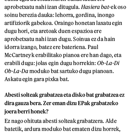
aprobetxatu nahi izan ditugula.
Hasiera bat
-ek oso
soinu berezia dauka: lehorra, gordina, inongo
artifiziorik gabekoa. Oraingo honetan laxatu egin
dugu hori, eta aretoak duen espazioa ere
aprobetxatu nahi izan dugu. Soinua ez da hain
idorra izango, batez ere bateriena. Paul
McCartneyk erabilitako pianoa ere han dago, eta
erabili dugu: jolas egin dugu horrekin:
Ob-La-Di
Ob-La-Da
moduko bat sartuko dugu pianoan.
Askatu egin gara pixka bat.
Abesti solteak grabatzea eta disko bat grabatzea ez
dira gauza bera. Zer eman dizu EPak grabatzeko
joera berri honek?
Ez nago ohituta abesti solteak grabatzera. Alde
batetik, ardura moduko bat ematen dizu horrek,