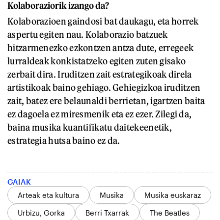
Kolaboraziorik izango da?
Kolaborazioen gaindosi bat daukagu, eta horrek
aspertu egiten nau. Kolaborazio batzuek
hitzarmenezko ezkontzen antza dute, erregeek
lurraldeak konkistatzeko egiten zuten gisako
zerbait dira. Iruditzen zait estrategikoak direla
artistikoak baino gehiago. Gehiegizkoa iruditzen
zait, batez ere belaunaldi berrietan, igartzen baita
ez dagoela ez miresmenik eta ez ezer. Zilegi da,
baina musika kuantifikatu daitekeenetik,
estrategia hutsa baino ez da.
GAIAK
Arteak eta kultura
Musika
Musika euskaraz
Urbizu, Gorka
Berri Txarrak
The Beatles