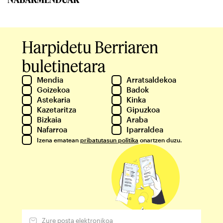
Harpidetu Berriaren
buletinetara
Mendia
Arratsaldekoa
Goizekoa
Badok
Astekaria
Kinka
Kazetaritza
Gipuzkoa
Bizkaia
Araba
Nafarroa
Iparraldea
Izena ematean
pribatutasun politika
onartzen duzu.