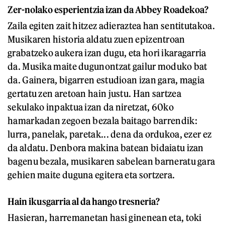
Zer-nolako esperientzia izan da Abbey Roadekoa?
Zaila egiten zait hitzez adieraztea han sentitutakoa.
Musikaren historia aldatu zuen epizentroan
grabatzeko aukera izan dugu, eta hori ikaragarria
da. Musika maite dugunontzat gailur moduko bat
da. Gainera, bigarren estudioan izan gara, magia
gertatu zen aretoan hain justu. Han sartzea
sekulako inpaktua izan da niretzat, 60ko
hamarkadan zegoen bezala baitago barrendik:
lurra, panelak, paretak... dena da ordukoa, ezer ez
da aldatu. Denbora makina batean bidaiatu izan
bagenu bezala, musikaren sabelean barneratu gara
gehien maite duguna egitera eta sortzera.
Hain ikusgarria al da hango tresneria?
Hasieran, harremanetan hasi ginenean eta, toki