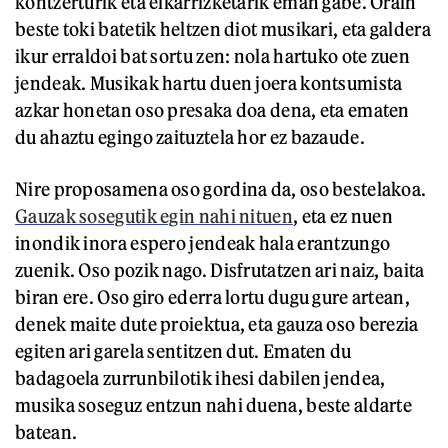
kontzerturik eta elkarrizketarik eman gabe. Orain
beste toki batetik heltzen diot musikari, eta galdera
ikur erraldoi bat sortu zen: nola hartuko ote zuen
jendeak. Musikak hartu duen joera kontsumista
azkar honetan oso presaka doa dena, eta ematen
du ahaztu egingo zaituztela hor ez bazaude.
Nire proposamena oso gordina da, oso bestelakoa.
Gauzak sosegutik egin nahi nituen
, eta ez nuen
inondik inora espero jendeak hala erantzungo
zuenik. Oso pozik nago. Disfrutatzen ari naiz, baita
biran ere. Oso giro ederra lortu dugu gure artean,
denek maite dute proiektua, eta gauza oso berezia
egiten ari garela sentitzen dut. Ematen du
badagoela zurrunbilotik ihesi dabilen jendea,
musika soseguz entzun nahi duena, beste aldarte
batean.