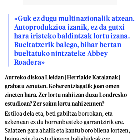
«Guk ez dugu multinazionalik atzean.
Autoprodukzioa izanik, ez da gutxi
hara iristeko baldintzak lortu izana.
Bueltatzerik balego, bihar bertan
bueltatuko nintzateke Abbey
Roadera»
Aurreko diskoa Lleidan [Herrialde Katalanak]
grabatu zenuten. Koherentziagatik joan omen
zineten hara. Zer lortu nahi izan duzu Londresko
estudioan? Zer soinu lortu nahi zenuen?
Estiloa dela eta, beti gabiltza borrokan, eta
azkenean ez du horrenbesteko garrantzirik ere.
Saiatzen gara ahalik eta kantu borobilena lortzen,
baina egia da estudioaren baliabideak ere