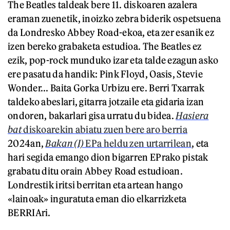
The Beatles taldeak bere 11. diskoaren azalera
eraman zuenetik, inoizko zebra biderik ospetsuena
da Londresko Abbey Road-ekoa, eta zer esanik ez
izen bereko grabaketa estudioa. The Beatles ez
ezik, pop-rock munduko izar eta talde ezagun asko
ere pasatu da handik: Pink Floyd, Oasis, Stevie
Wonder... Baita Gorka Urbizu ere. Berri Txarrak
taldeko abeslari, gitarra jotzaile eta gidaria izan
ondoren, bakarlari gisa urratu du bidea.
Hasiera
bat
diskoarekin abiatu zuen bere aro berria
2024an,
Bakan (I)
EPa heldu zen urtarrilean
, eta
hari segida emango dion bigarren EPrako pistak
grabatu ditu orain Abbey Road estudioan.
Londrestik iritsi berritan eta artean hango
«lainoak» inguratuta eman dio elkarrizketa
BERRIAri.