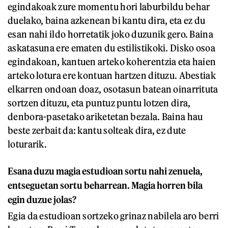
egindakoak zure momentu hori laburbildu behar
duelako, baina azkenean bi kantu dira, eta ez du
esan nahi ildo horretatik joko duzunik gero. Baina
askatasuna ere ematen du estilistikoki. Disko osoa
egindakoan, kantuen arteko koherentzia eta haien
arteko lotura ere kontuan hartzen dituzu. Abestiak
elkarren ondoan doaz, osotasun batean oinarrituta
sortzen dituzu, eta puntuz puntu lotzen dira,
denbora-pasetako ariketetan bezala. Baina hau
beste zerbait da: kantu solteak dira, ez dute
loturarik.
Esana duzu magia estudioan sortu nahi zenuela,
entseguetan sortu beharrean. Magia horren bila
egin duzue jolas?
Egia da estudioan sortzeko grinaz nabilela aro berri