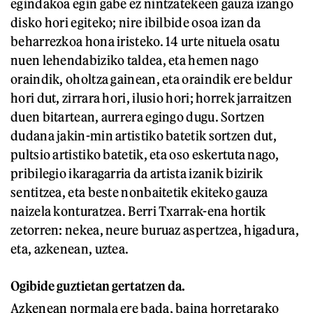
egindakoa egin gabe ez nintzatekeen gauza izango
disko hori egiteko; nire ibilbide osoa izan da
beharrezkoa hona iristeko. 14 urte nituela osatu
nuen lehendabiziko taldea, eta hemen nago
oraindik, oholtza gainean, eta oraindik ere beldur
hori dut, zirrara hori, ilusio hori; horrek jarraitzen
duen bitartean, aurrera egingo dugu. Sortzen
dudana jakin-min artistiko batetik sortzen dut,
pultsio artistiko batetik, eta oso eskertuta nago,
pribilegio ikaragarria da artista izanik bizirik
sentitzea, eta beste nonbaitetik ekiteko gauza
naizela konturatzea. Berri Txarrak-ena hortik
zetorren: nekea, neure buruaz aspertzea, higadura,
eta, azkenean, uztea.
Ogibide guztietan gertatzen da.
Azkenean normala ere bada, baina horretarako