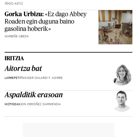
IÑIGO ASTIZ
Gorka Urbizu:
«Ez dago Abbey
Roaden egin duguna baino
gasolina hoberik»
GARBIÑE UBEDA
IRITZIA
Aitortza bat
LARREPETIT
MAIDER GALARDI F. AGIRRE
Aspalditik erasoan
HIZPIDEAK
JON ORDOÑEZ GARMENDIA