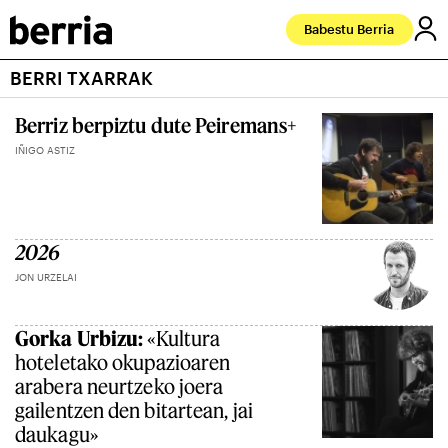
Babestu Berria
BERRI TXARRAK
Berriz berpiztu dute Peiremans+
IÑIGO ASTIZ
2026
JON URZELAI
Gorka Urbizu:
«Kultura
hoteletako okupazioaren
arabera neurtzeko joera
gailentzen den bitartean, jai
daukagu»