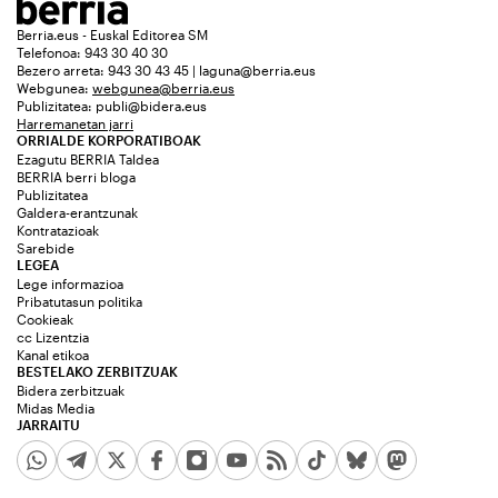
Berria.eus - Euskal Editorea SM
Telefonoa: 943 30 40 30
Bezero arreta: 943 30 43 45 | laguna@berria.eus
Webgunea:
webgunea@berria.eus
Publizitatea:
publi@bidera.eus
Harremanetan jarri
ORRIALDE KORPORATIBOAK
Ezagutu BERRIA Taldea
BERRIA berri bloga
Publizitatea
Galdera-erantzunak
Kontratazioak
Sarebide
LEGEA
Lege informazioa
Pribatutasun politika
Cookieak
cc Lizentzia
Kanal etikoa
BESTELAKO ZERBITZUAK
Bidera zerbitzuak
Midas Media
JARRAITU