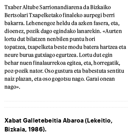
Txaber Altube Sarrionandiarena da Bizkaiko
Bertsolari Txapelketako finaleko aurpegi berri
bakarra. Lehenengoz heldu da azken fasera, eta,
dioenez, pozik dago egindako lanarekin. «Aurten
lortu dut bilatzen nenbilen puntu hori
topatzea, txapelketa beste modu batera hartzea eta
neure burua gutxiago egurtzea. Lortu dut egin
behar nuen finalaurrekoa egitea, eta, horregatik,
poz-pozik nator. Oso gustura eta babestuta sentitu
naiz plazan, eta oso gogotsu nago. Garai onean
nago».
Xabat Galletebeitia Abaroa (Lekeitio,
Bizkaia, 1986).