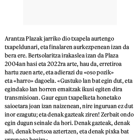
Arantza Plazak jarriko dio txapela aurtengo
txapeldunari, eta finalaren aurkezpenean izan da
bera ere. Bertsolaritza irakaslea izan da Plaza
2004an hasi eta 2022ra arte, hau da, erretiroa
hartu zuen arte, eta adierazi du «oso pozik»
eta «harro» dagoela. «Gustuko lan bat egin dut, eta
egindako lan horren emaitzak ikusi egiten dira
transmisioan. Gaur egun txapelketa honetako
saioetara joan izan naizenean, nire inguruan ez dut
inor ezagutu; eta denak gazteak ziren! Zerbait ondo
egin dugun seinale da hori. Denak gazteak, denak
adi, denak bertsoa aztertzen, eta denak pixka bat
urrunago begira».