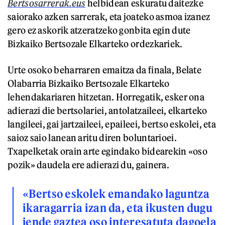
Bertsosarrerak.eus
helbidean eskuratu daitezke
saiorako azken sarrerak, eta joateko asmoa izanez
gero ez askorik atzeratzeko gonbita egin dute
Bizkaiko Bertsozale Elkarteko ordezkariek.
Urte osoko beharraren emaitza da finala, Belate
Olabarria Bizkaiko Bertsozale Elkarteko
lehendakariaren hitzetan. Horregatik, esker ona
adierazi die bertsolariei, antolatzaileei, elkarteko
langileei, gai jartzaileei, epaileei, bertso eskolei, eta
saioz saio lanean aritu diren boluntarioei.
Txapelketak orain arte egindako bidearekin «oso
pozik» daudela ere adierazi du, gainera.
«Bertso eskolek emandako laguntza
ikaragarria izan da, eta ikusten dugu
jende gaztea oso interesatuta dagoela