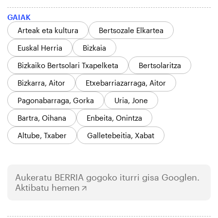
GAIAK
Arteak eta kultura
Bertsozale Elkartea
Euskal Herria
Bizkaia
Bizkaiko Bertsolari Txapelketa
Bertsolaritza
Bizkarra, Aitor
Etxebarriazarraga, Aitor
Pagonabarraga, Gorka
Uria, Jone
Bartra, Oihana
Enbeita, Onintza
Altube, Txaber
Galletebeitia, Xabat
Aukeratu
BERRIA
gogoko iturri gisa Googlen.
Aktibatu hemen