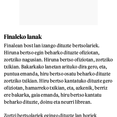
Finaleko lanak
Finalean bost lan izango dituzte bertsolariek.
Hiruna bertso egin beharko dituzte ofiziotan,
zortziko nagusian. Hiruna bertso ofiziotan, zortziko
txikian. Bakarkako lanetan arituko dira gero, eta,
puntua emanda, hiru bertso osatu beharko dituzte
zortziko txikian. Hiru bertso kantatuko dituzte gero
ofiziotan, hamarreko txikian, eta, azkenik, berriz
ere bakarka, gaia emanda, hiru bertso kantatu
beharko dituzte, doinu eta neurri librean.
Zortzi bertsolariek egingo dituzte lan horiek