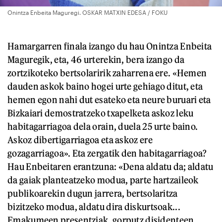
Onintza Enbeita Maguregi. OSKAR MATXIN EDESA / FOKU
Hamargarren finala izango du hau Onintza Enbeita
Maguregik, eta, 46 urterekin, bera izango da
zortzikoteko bertsolaririk zaharrena ere. «Hemen
dauden askok baino hogei urte gehiago ditut, eta
hemen egon nahi dut esateko eta neure buruari eta
Bizkaiari demostratzeko txapelketa askoz leku
habitagarriagoa dela orain, duela 25 urte baino.
Askoz dibertigarriagoa eta askoz ere
gozagarriagoa». Eta zergatik den habitagarriagoa?
Hau Enbeitaren erantzuna: «Dena aldatu da; aldatu
da gaiak planteatzeko modua, parte hartzaileok
publikoarekin dugun jarrera, bertsolaritza
bizitzeko modua, aldatu dira diskurtsoak...
Emakumeen presentziak, gorputz disidenteen