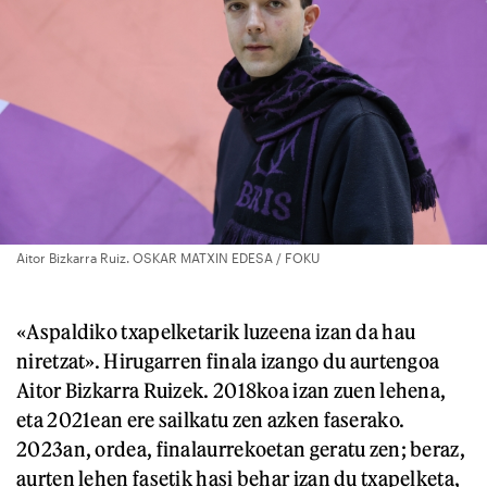
Aitor Bizkarra Ruiz. OSKAR MATXIN EDESA / FOKU
«Aspaldiko txapelketarik luzeena izan da hau
niretzat». Hirugarren finala izango du aurtengoa
Aitor Bizkarra Ruizek. 2018koa izan zuen lehena,
eta 2021ean ere sailkatu zen azken faserako.
2023an, ordea, finalaurrekoetan geratu zen; beraz,
aurten lehen fasetik hasi behar izan du txapelketa,