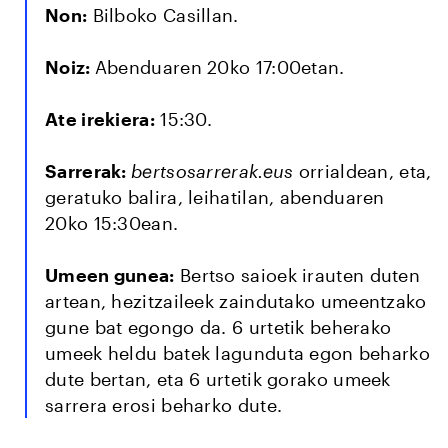
Non:
Bilboko Casillan.
Noiz:
Abenduaren 20ko 17:00etan.
Ate irekiera:
15:30.
Sarrerak:
bertsosarrerak.eus
orrialdean, eta,
geratuko balira, leihatilan, abenduaren
20ko 15:30ean.
Umeen gunea:
Bertso saioek irauten duten
artean, hezitzaileek zaindutako umeentzako
gune bat egongo da. 6 urtetik beherako
umeek heldu batek lagunduta egon beharko
dute bertan, eta 6 urtetik gorako umeek
sarrera erosi beharko dute.