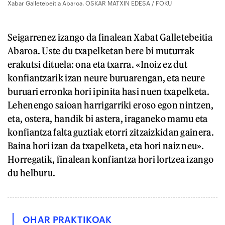
Xabar Galletebeitia Abaroa. OSKAR MATXIN EDESA / FOKU
Seigarrenez izango da finalean Xabat Galletebeitia
Abaroa. Uste du txapelketan bere bi muturrak
erakutsi dituela: ona eta txarra. «Inoiz ez dut
konfiantzarik izan neure buruarengan, eta neure
buruari erronka hori ipinita hasi nuen txapelketa.
Lehenengo saioan harrigarriki eroso egon nintzen,
eta, ostera, handik bi astera, iraganeko mamu eta
konfiantza falta guztiak etorri zitzaizkidan gainera.
Baina hori izan da txapelketa, eta hori naiz neu».
Horregatik, finalean konfiantza hori lortzea izango
du helburu.
OHAR PRAKTIKOAK