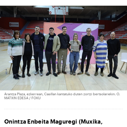
Arantza Plaza, ezkerrean, Casillan kantatuko duten zortzi bertsolariekin. O.
MATXIN EDESA / FOKU
Onintza Enbeita Maguregi (Muxika,