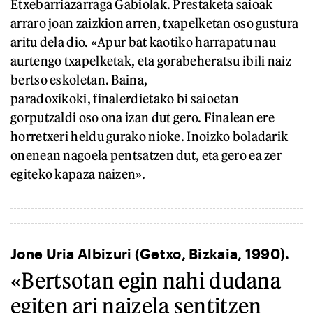
Etxebarriazarraga Gabiolak. Prestaketa saioak
arraro joan zaizkion arren, txapelketan oso gustura
aritu dela dio. «Apur bat kaotiko harrapatu nau
aurtengo txapelketak, eta gorabeheratsu ibili naiz
bertso eskoletan. Baina,
paradoxikoki, finalerdietako bi saioetan
gorputzaldi oso ona izan dut gero. Finalean ere
horretxeri heldu gurako nioke. Inoizko boladarik
onenean nagoela pentsatzen dut, eta gero ea zer
egiteko kapaza naizen».
Jone Uria Albizuri (Getxo, Bizkaia, 1990).
«Bertsotan egin nahi dudana
egiten ari naizela sentitzen