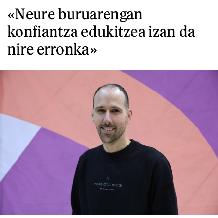
«Neure buruarengan
konfiantza edukitzea izan da
nire erronka»