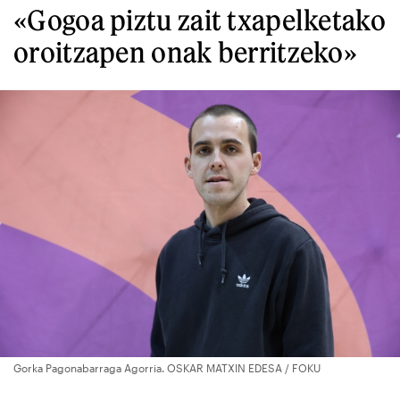
«Gogoa piztu zait txapelketako
oroitzapen onak berritzeko»
Gorka Pagonabarraga Agorria. OSKAR MATXIN EDESA / FOKU