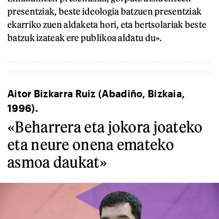
presentziak, beste ideologia batzuen presentziak
ekarriko zuen aldaketa hori, eta bertsolariak beste
batzuk izateak ere publikoa aldatu du».
Aitor Bizkarra Ruiz (Abadiño, Bizkaia,
1996).
«Beharrera eta jokora joateko
eta neure onena emateko
asmoa daukat»