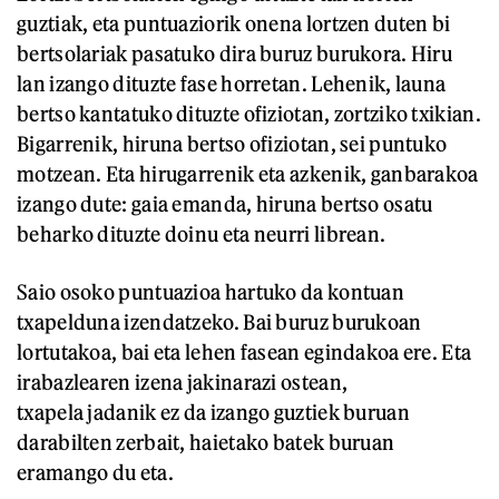
guztiak, eta puntuaziorik onena lortzen duten bi
bertsolariak pasatuko dira buruz burukora. Hiru
lan izango dituzte fase horretan. Lehenik, launa
bertso kantatuko dituzte ofiziotan, zortziko txikian.
Bigarrenik, hiruna bertso ofiziotan, sei puntuko
motzean. Eta hirugarrenik eta azkenik, ganbarakoa
izango dute: gaia emanda, hiruna bertso osatu
beharko dituzte doinu eta neurri librean.
Saio osoko puntuazioa hartuko da kontuan
txapelduna izendatzeko. Bai buruz burukoan
lortutakoa, bai eta lehen fasean egindakoa ere. Eta
irabazlearen izena jakinarazi ostean,
txapela jadanik ez da izango guztiek buruan
darabilten zerbait, haietako batek buruan
eramango du eta.