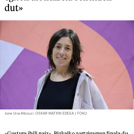
dut»
Jone Uria Albizuri. OSKAR MATXIN EDESA / FOKU
«Gustura ibili naiz». Bizkaiko zortzigarren finala du