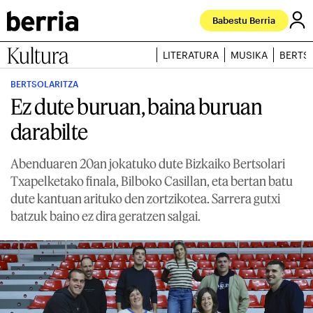
Babestu Berria
Kultura
LITERATURA
MUSIKA
BERTS
BERTSOLARITZA
Ez dute buruan, baina buruan
darabilte
Abenduaren 20an jokatuko dute Bizkaiko Bertsolari
Txapelketako finala, Bilboko Casillan, eta bertan batu
dute kantuan arituko den zortzikotea. Sarrera gutxi
batzuk baino ez dira geratzen salgai.