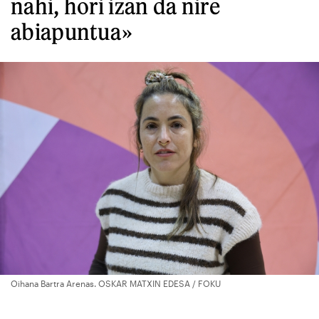
nahi, hori izan da nire
abiapuntua»
Oihana Bartra Arenas. OSKAR MATXIN EDESA / FOKU