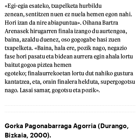
«Egi-egia esateko, txapelketa hurbildu
zenean, sentitzen nuen ez nuela hemen egon nahi.
Hori izan da nire abiapuntua». Oihana Bartra
Arenasek hirugarren finala izango du aurtengoa,
baina, azaldu duenez, oso gogogabe hasi zuen
txapelketa. «Baina, hala ere, pozik nago, negazio
fase hori pasatu eta bidean aurrera egin ahala lortu
baitut gogoa piztea hemen
egoteko; finalaurrekoetan lortu dut nahiko gustura
kantatzea, eta, orain finalera helduta, supergogotsu
nago. Lasai samar, gogotsu eta pozik».
Gorka Pagonabarraga Agorria (Durango,
Bizkaia, 2000).