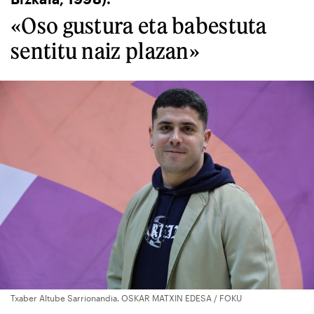
«Oso gustura eta babestuta
sentitu naiz plazan»
Txaber Altube Sarrionandia. OSKAR MATXIN EDESA / FOKU