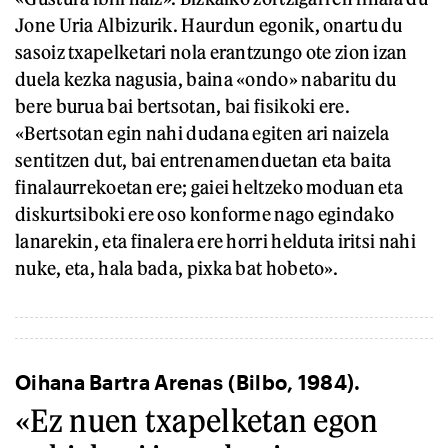
Jone Uria Albizurik. Haurdun egonik, onartu du
sasoiz txapelketari nola erantzungo ote zion izan
duela kezka nagusia, baina «ondo» nabaritu du
bere burua bai bertsotan, bai fisikoki ere.
«Bertsotan egin nahi dudana egiten ari naizela
sentitzen dut, bai entrenamenduetan eta baita
finalaurrekoetan ere; gaiei heltzeko moduan eta
diskurtsiboki ere oso konforme nago egindako
lanarekin, eta finalera ere horri helduta iritsi nahi
nuke, eta, hala bada, pixka bat hobeto».
Oihana Bartra Arenas (Bilbo, 1984).
«Ez nuen txapelketan egon