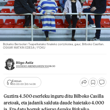
Bizkaiko Bertsolari Txapelketako finaleko zortzikotea, gaur, Bilboko Casillan.
OSKAR MATXIN EDESA / FOKU
Iñigo Astiz
2025EKO ABENDUAREN 10A
16:30
Entzun
00:00:00
00:14:06
Guztira 4.500 eserleku inguru ditu Bilboko Casilla
aretoak, eta jadanik salduta daude haietako 4.000
ia. Eta datu horrek adieraz dezake Bizkaiko