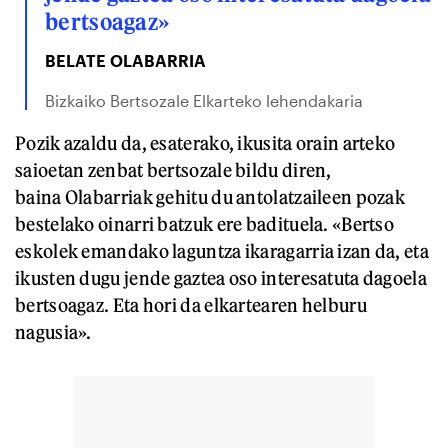
bertsoagaz»
BELATE OLABARRIA
Bizkaiko Bertsozale Elkarteko lehendakaria
Pozik azaldu da, esaterako, ikusita orain arteko
saioetan zenbat bertsozale bildu diren,
baina Olabarriak gehitu du antolatzaileen pozak
bestelako oinarri batzuk ere badituela. «Bertso
eskolek emandako laguntza ikaragarria izan da, eta
ikusten dugu jende gaztea oso interesatuta dagoela
bertsoagaz. Eta hori da elkartearen helburu
nagusia».