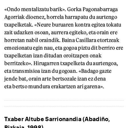
«Ondo mentalizatu barik». Gorka Pagonabarraga
Agorriak dioenez, horrela harrapatu du aurtengo
txapelketak. «Neure buruaren kontra egitea tokatu
zait udazken osoan, aurrera egiteko, eta orain ere
horretan nabil oraindik. Baina Casillara etortzeak
emozionatu egin nau, eta gogoa piztu dit berriro ere
txapelketan izan ditudan oroitzapen onak
berritzeko». Hirugarren txapelketa du aurtengoa,
eta transmisioa izan du gogoan. «Badago gazte
jende bat, orain arte bertsozale izan ez dena
eta bertso mundura erakartzen ari garena».
Txaber Altube Sarrionandia (Abadiño,
Bizkaia, 1998).