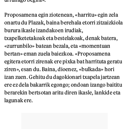
Proposamena egin ziotenean, «harritu» egin zela
onartu du Plazak, baina berehala etorri zitzaizkiola
burura ikasle izandakoen irudiak,
txapelketetakoak eta bestelakoak, denak batera,
«zurrunbilo» batean bezala, eta «momentuan
bertan» eman zuela baiezkoa. «Proposamena
egitera etorri zirenak ere pixka bat harrituta geratu
ziren», esan du. Baina, dioenez, «bulkada» hori
izan zuen. Gehitu du dagokionari txapela jartzean
ere ez dela bakarrik egongo; ondoan izango baititu
berarekin bertsotan aritu diren ikasle, lankide eta
lagunak ere.