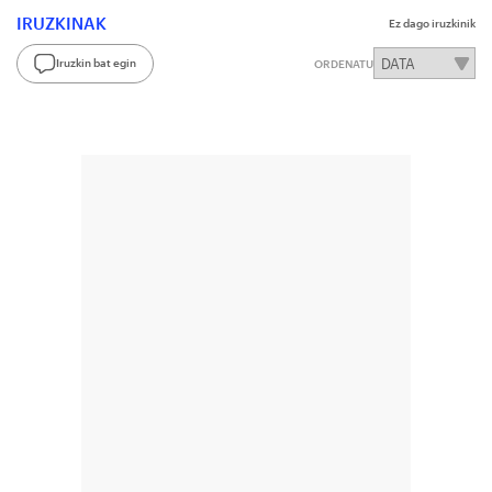
IRUZKINAK
Ez dago iruzkinik
Iruzkin bat egin
ORDENATU