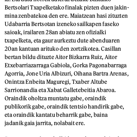
Bertsolari Txapelketako finalak pizten duen jakin-
mina zenbatekoa den ere. Maiatzean hasi zituzten
Udabarria Bertsotan izeneko sailkapen faseko
saioak, irailaren 28an abiatu zen ofizialki
txapelketa, eta gaur aurkeztu dute abenduaren
20an kantuan arituko den zortzikotea. Casillan
bertan bildu dituzte Aitor Bizkarra Ruiz, Aitor
Etxebarriazarraga Gabiola, Gorka Pagonabarraga
Agorria, Jone Uria Albizuri, Oihana Bartra Arenas,
Onintza Enbeita Maguregi, Txaber Altube
Sarrionandia eta Xabat Galletebeitia Abaroa.
Oraindik oholtza muntatu gabe, oraindik
publikorik gabe, oraindik tentsio handirik gabe,
eta oraindik kantatu beharrik gabe, baina
jadanik gaia jarrita, nolabait ere.