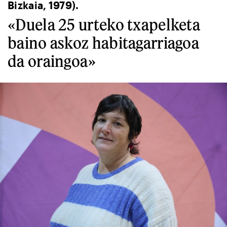
Bizkaia, 1979).
«Duela 25 urteko txapelketa
baino askoz habitagarriagoa
da oraingoa»