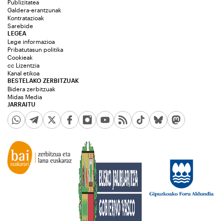
Publizitatea
Galdera-erantzunak
Kontratazioak
Sarebide
LEGEA
Lege informazioa
Pribatutasun politika
Cookieak
cc Lizentzia
Kanal etikoa
BESTELAKO ZERBITZUAK
Bidera zerbitzuak
Midas Media
JARRAITU