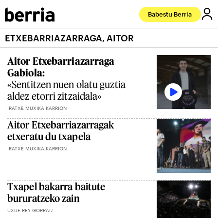
Babestu Berria
ETXEBARRIAZARRAGA, AITOR
Aitor Etxebarriazarraga
Gabiola:
«Sentitzen nuen olatu guztia
aldez etorri zitzaidala»
IRATXE MUXIKA KARRION
Aitor Etxebarriazarragak
etxeratu du txapela
IRATXE MUXIKA KARRION
Txapel bakarra baitute
bururatzeko zain
UXUE REY GORRAIZ