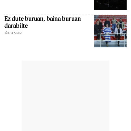
Ez dute buruan, baina buruan
darabilte
IÑIGO ASTIZ