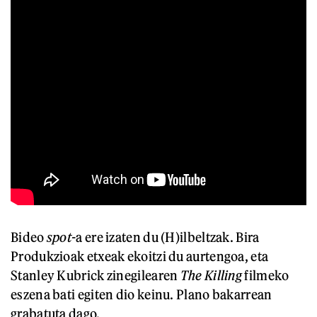
Bideo
spot-
a ere izaten du (H)ilbeltzak. Bira
Produkzioak etxeak ekoitzi du aurtengoa, eta
Stanley Kubrick zinegilearen
The Killing
filmeko
eszena bati egiten dio keinu. Plano bakarrean
grabatuta dago.