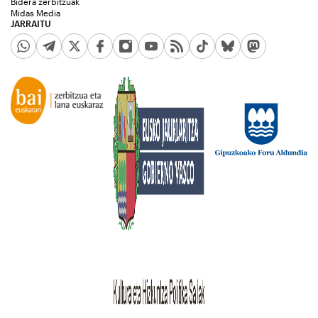
Bidera zerbitzuak
Midas Media
JARRAITU