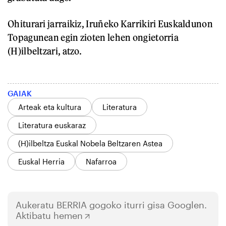
Ohiturari jarraikiz, Iruñeko Karrikiri Euskaldunon
Topagunean egin zioten lehen ongietorria
(H)ilbeltzari, atzo.
GAIAK
Arteak eta kultura
Literatura
Literatura euskaraz
(H)ilbeltza Euskal Nobela Beltzaren Astea
Euskal Herria
Nafarroa
Aukeratu
BERRIA
gogoko iturri gisa Googlen.
Aktibatu hemen