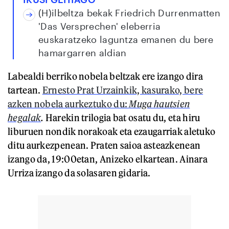
(H)ilbeltza bekak Friedrich Durrenmatten
'Das Versprechen' eleberria
euskaratzeko laguntza emanen du bere
hamargarren aldian
Labealdi berriko nobela beltzak ere izango dira
tartean.
Ernesto Prat Urzainkik, kasurako, bere
azken nobela aurkeztuko du:
Muga hautsien
hegalak
.
Harekin trilogia bat osatu du, eta hiru
liburuen nondik norakoak eta ezaugarriak aletuko
ditu aurkezpenean. Praten saioa asteazkenean
izango da, 19:00etan, Anizeko elkartean. Ainara
Urriza izango da solasaren gidaria.