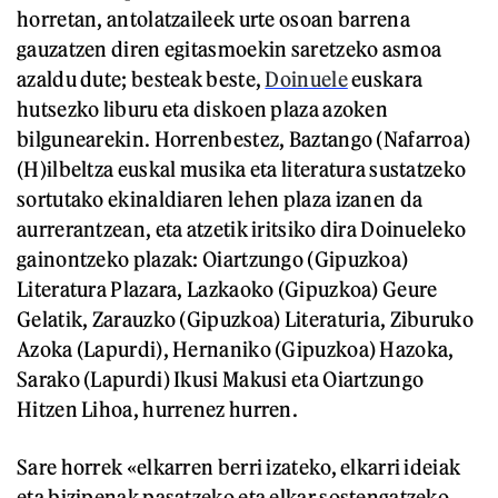
horretan, antolatzaileek urte osoan barrena
gauzatzen diren egitasmoekin saretzeko asmoa
azaldu dute; besteak beste,
Doinuele
euskara
hutsezko liburu eta diskoen plaza azoken
bilgunearekin. Horrenbestez, Baztango (Nafarroa)
(H)ilbeltza euskal musika eta literatura sustatzeko
sortutako ekinaldiaren lehen plaza izanen da
aurrerantzean, eta atzetik iritsiko dira Doinueleko
gainontzeko plazak: Oiartzungo (Gipuzkoa)
Literatura Plazara, Lazkaoko (Gipuzkoa) Geure
Gelatik, Zarauzko (Gipuzkoa) Literaturia, Ziburuko
Azoka (Lapurdi), Hernaniko (Gipuzkoa) Hazoka,
Sarako (Lapurdi) Ikusi Makusi eta Oiartzungo
Hitzen Lihoa, hurrenez hurren.
Sare horrek «elkarren berri izateko, elkarri ideiak
eta bizipenak pasatzeko eta elkar sostengatzeko