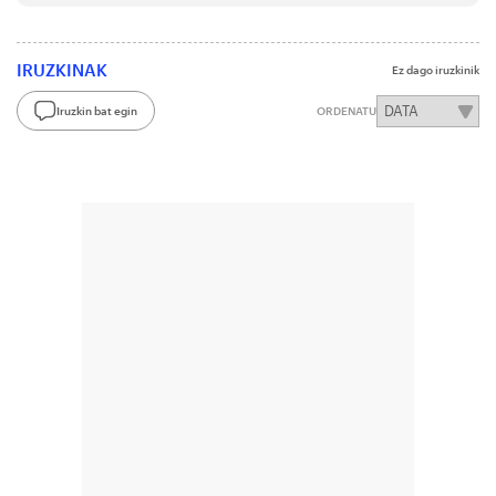
IRUZKINAK
Ez dago iruzkinik
Iruzkin bat egin
ORDENATU