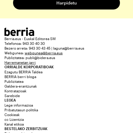
Berria.eus - Euskal Editorea SM
Telefonoa: 943 30 40 30
Bezero arreta: 943 30 43 45 | laguna@berria.eus
Webgunea:
webgunea@berria.eus
Publizitatea:
publi@bidera.eus
Harremanetan jarri
ORRIALDE KORPORATIBOAK
Ezagutu BERRIA Taldea
BERRIA berri bloga
Publizitatea
Galdera-erantzunak
Kontratazioak
Sarebide
LEGEA
Lege informazioa
Pribatutasun politika
Cookieak
cc Lizentzia
Kanal etikoa
BESTELAKO ZERBITZUAK