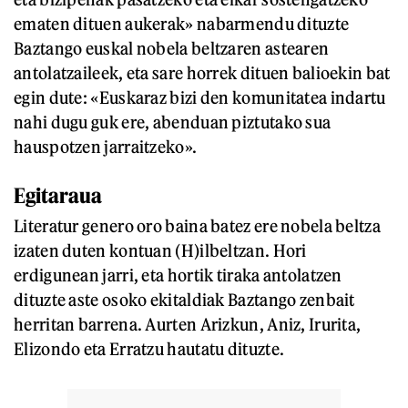
ematen dituen aukerak» nabarmendu dituzte
Baztango euskal nobela beltzaren astearen
antolatzaileek, eta sare horrek dituen balioekin bat
egin dute: «Euskaraz bizi den komunitatea indartu
nahi dugu guk ere, abenduan piztutako sua
hauspotzen jarraitzeko».
Egitaraua
Literatur genero oro baina batez ere nobela beltza
izaten duten kontuan (H)ilbeltzan. Hori
erdigunean jarri, eta hortik tiraka antolatzen
dituzte aste osoko ekitaldiak Baztango zenbait
herritan barrena. Aurten Arizkun, Aniz, Irurita,
Elizondo eta Erratzu hautatu dituzte.