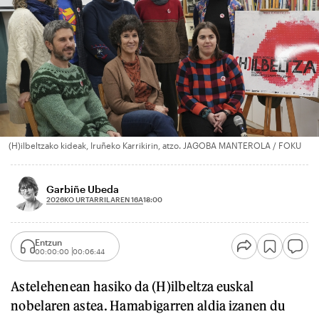
(H)ilbeltzako kideak, Iruñeko Karrikirin, atzo. JAGOBA MANTEROLA / FOKU
Garbiñe Ubeda
2026KO URTARRILAREN 16A
18:00
Entzun
00:00:00
00:06:44
Astelehenean hasiko da (H)ilbeltza euskal
nobelaren astea. Hamabigarren aldia izanen du