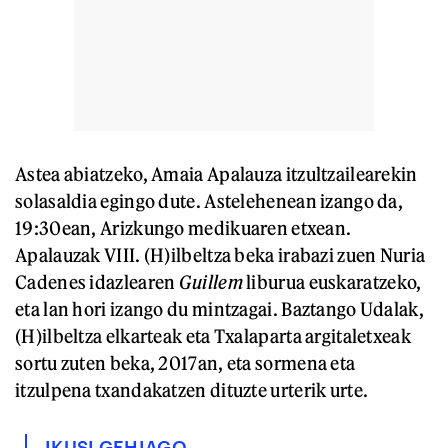
Astea abiatzeko, Amaia Apalauza itzultzailearekin
solasaldia egingo dute. Astelehenean izango da,
19:30ean, Arizkungo medikuaren etxean.
Apalauzak VIII. (H)ilbeltza beka irabazi zuen Nuria
Cadenes idazlearen
Guillem
liburua euskaratzeko,
eta lan hori izango du mintzagai. Baztango Udalak,
(H)ilbeltza elkarteak eta Txalaparta argitaletxeak
sortu zuten beka, 2017an, eta sormena eta
itzulpena txandakatzen dituzte urterik urte.
IKUSI GEHIAGO