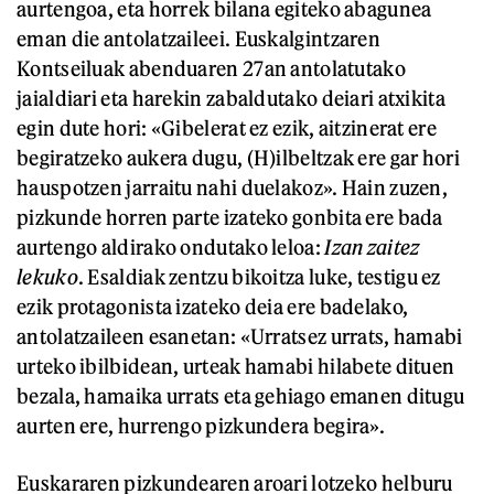
aurtengoa, eta horrek bilana egiteko abagunea
eman die antolatzaileei. Euskalgintzaren
Kontseiluak abenduaren 27an antolatutako
jaialdiari eta harekin zabaldutako deiari atxikita
egin dute hori: «Gibelerat ez ezik, aitzinerat ere
begiratzeko aukera dugu, (H)ilbeltzak ere gar hori
hauspotzen jarraitu nahi duelakoz». Hain zuzen,
pizkunde horren parte izateko gonbita ere bada
aurtengo aldirako ondutako leloa:
Izan zaitez
lekuko
. Esaldiak zentzu bikoitza luke, testigu ez
ezik protagonista izateko deia ere badelako,
antolatzaileen esanetan: «Urratsez urrats, hamabi
urteko ibilbidean, urteak hamabi hilabete dituen
bezala, hamaika urrats eta gehiago emanen ditugu
aurten ere, hurrengo pizkundera begira».
Euskararen pizkundearen aroari lotzeko helburu