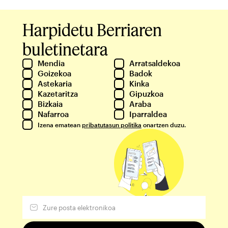
Harpidetu Berriaren
buletinetara
Mendia
Arratsaldekoa
Goizekoa
Badok
Astekaria
Kinka
Kazetaritza
Gipuzkoa
Bizkaia
Araba
Nafarroa
Iparraldea
Izena ematean
pribatutasun politika
onartzen duzu.