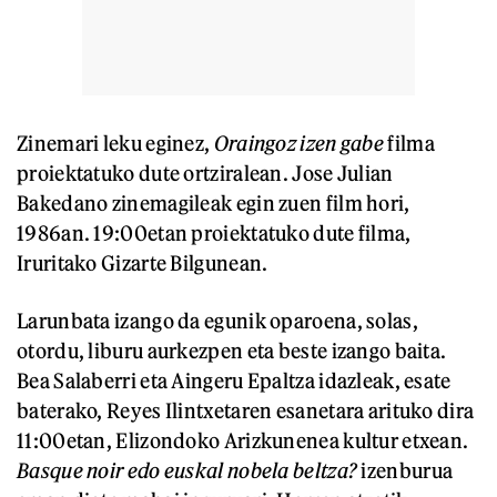
Zinemari leku eginez,
Oraingoz izen gabe
filma
proiektatuko dute ortziralean. Jose Julian
Bakedano zinemagileak egin zuen film hori,
1986an. 19:00etan proiektatuko dute filma,
Iruritako Gizarte Bilgunean.
Larunbata izango da egunik oparoena, solas,
otordu, liburu aurkezpen eta beste izango baita.
Bea Salaberri eta Aingeru Epaltza idazleak, esate
baterako, Reyes Ilintxetaren esanetara arituko dira
11:00etan, Elizondoko Arizkunenea kultur etxean.
Basque noir edo euskal nobela beltza?
izenburua