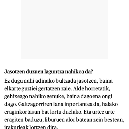
Jasotzen duzuen laguntza nahikoa da?
Ez dugu nahi adinako bultzada jasotzen, baina
elkarte guztiei gertatzen zaie. Alde horretatik,
gehixeago nahiko genuke, baina dagoena ongi
dago. Galtzagorriren lana inportantea da, halako
eraginkortasun bat lortu duelako. Eta urtez urte
eragiten baduzu, liburuen alor batean zein bestean,
irakurleak lortzen dira.