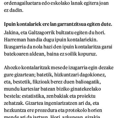
ordenagailuetara edo eskolako lanak egitera joan
ez dadin.
Ipuin kontalariek ere lan garrantzitsua egiten dute.
Jakina, eta Galtzagorrik bultzatu egiten du hori.
Harreman handia dugu ipuin kontalariekin.
Ikusgarria da nola hazi den ipuin kontalaritza garai
batekoaren aldean, baina ez soilik kopuruz.
Ahozko kontalaritzak mesede izugarria egin dezake
gure gizartean; batetik, hizkuntzari dagokionez,
eta, bestetik, fikzioak berez duen balioagatik,
mundu kartesiar batean biziko ginatekeelako
bestela: estatistika, zenbakiak eta proiektu
zehatzak. Gizartea ingeniarizatzen ari da, eta
hezkuntza ere prozedura eta protokolo horien
mende ari da jartzen. Hori, azkenean, gizakia