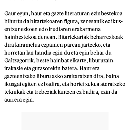
Gaur egun, haur eta gazte literaturan ezinbestekoa
bihurtu da bitartekoaren figura, zer esanik ez ikus-
entzunezkoen edo irudiaren erakarmena
hainbestekoa denean. Bitartekariak beharrezkoak
dira karamelua ezpainen parean jartzeko, eta
horretan lan handia egin du eta egin behar du
Galtzagorrik, beste hainbat elkarte, liburuzain,
irakasle eta gurasorekin batera. Haur eta
gazteentzako liburu asko argitaratzen dira, baina
ikusgai egiten ez badira, eta horiei zukua ateratzeko
teknikak eta trebeziak lantzen ez badira, ezin da
aurrera egin.