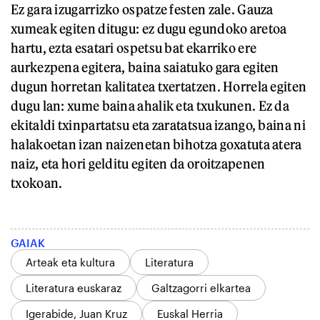
Ez gara izugarrizko ospatze festen zale. Gauza
xumeak egiten ditugu: ez dugu egundoko aretoa
hartu, ezta esatari ospetsu bat ekarriko ere
aurkezpena egitera, baina saiatuko gara egiten
dugun horretan kalitatea txertatzen. Horrela egiten
dugu lan: xume baina ahalik eta txukunen. Ez da
ekitaldi txinpartatsu eta zaratatsua izango, baina ni
halakoetan izan naizenetan bihotza goxatuta atera
naiz, eta hori gelditu egiten da oroitzapenen
txokoan.
GAIAK
Arteak eta kultura
Literatura
Literatura euskaraz
Galtzagorri elkartea
Igerabide, Juan Kruz
Euskal Herria