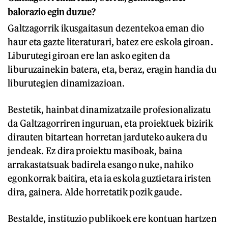
balorazio egin duzue?
Galtzagorrik ikusgaitasun dezentekoa eman dio
haur eta gazte literaturari, batez ere eskola giroan.
Liburutegi giroan ere lan asko egiten da
liburuzainekin batera, eta, beraz, eragin handia du
liburutegien dinamizazioan.
Bestetik, hainbat dinamizatzaile profesionalizatu
da Galtzagorriren inguruan, eta proiektuek bizirik
dirauten bitartean horretan jarduteko aukera du
jendeak. Ez dira proiektu masiboak, baina
arrakastatsuak badirela esango nuke, nahiko
egonkorrak baitira, eta ia eskola guztietara iristen
dira, gainera. Alde horretatik pozik gaude.
Bestalde, instituzio publikoek ere kontuan hartzen