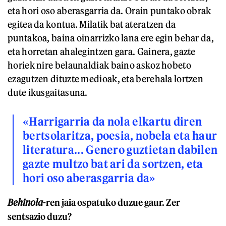
eta hori oso aberasgarria da. Orain puntako obrak
egitea da kontua. Milatik bat ateratzen da
puntakoa, baina oinarrizko lana ere egin behar da,
eta horretan ahalegintzen gara. Gainera, gazte
horiek nire belaunaldiak baino askoz hobeto
ezagutzen dituzte medioak, eta berehala lortzen
dute ikusgaitasuna.
«Harrigarria da nola elkartu diren
bertsolaritza, poesia, nobela eta haur
literatura... Genero guztietan dabilen
gazte multzo bat ari da sortzen, eta
hori oso aberasgarria da»
Behinola
-ren jaia ospatuko duzue gaur. Zer
sentsazio duzu?