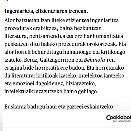
Ingeniaritza, efizientziaren izenean.
Alor batzuetan izan liteke efizientea ingeniaritza
prozedurak erabiltzea, baina hezkuntzan
literatura, pentsamendua eta oro har humanitatea
puskatzen ditu halako prozedurak orokortzeak. Eta
alor horiek behar ditugu humanoago eta kritikoago
izateko. Beraz, Galtzagorriren eta
Behinola
-ren
eragina bide horretatik ere badoa. Eta horretarako
da literatura: kritikoak izateko, intelektoa lantzeko
eta emozioei dagokienez, biziarazteko,
intelektualki ezagutzeko baino gehiago.
Euskaraz badugu haur eta gazteei eskaintzeko
literatura itzulia eta sortua, eta, alor batzuk ahul
samar daudenez, horiek ere bultzatzen dira
Behinola
-ren bidez. Urtero, Galtzagorrira adituak