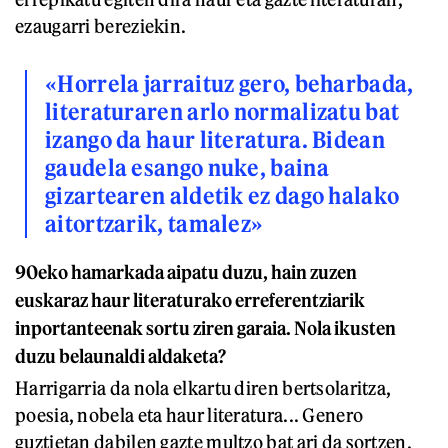
ezaugarri bereziekin.
«Horrela jarraituz gero, beharbada,
literaturaren arlo normalizatu bat
izango da haur literatura. Bidean
gaudela esango nuke, baina
gizartearen aldetik ez dago halako
aitortzarik, tamalez»
90eko hamarkada aipatu duzu, hain zuzen
euskaraz haur literaturako erreferentziarik
inportanteenak sortu ziren garaia. Nola ikusten
duzu belaunaldi aldaketa?
Harrigarria da nola elkartu diren bertsolaritza,
poesia, nobela eta haur literatura... Genero
guztietan dabilen gazte multzo bat ari da sortzen,