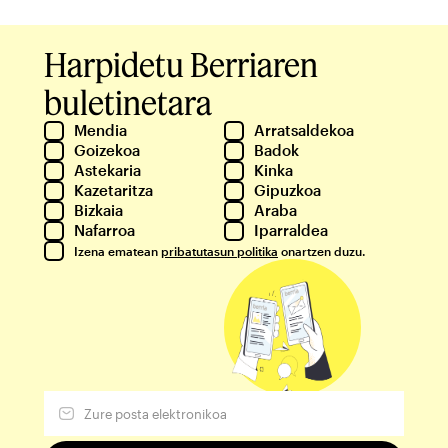
Harpidetu Berriaren
buletinetara
Mendia
Arratsaldekoa
Goizekoa
Badok
Astekaria
Kinka
Kazetaritza
Gipuzkoa
Bizkaia
Araba
Nafarroa
Iparraldea
Izena ematean
pribatutasun politika
onartzen duzu.