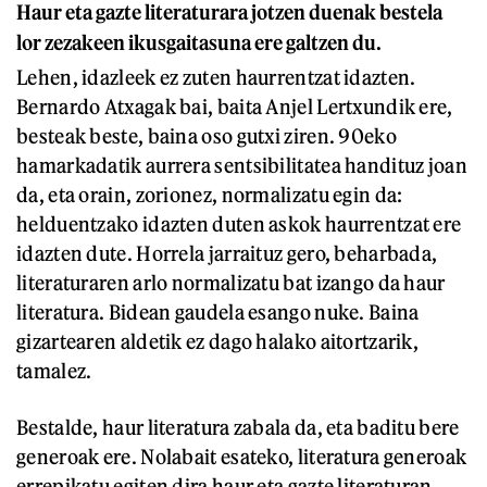
Haur eta gazte literaturara jotzen duenak bestela
lor zezakeen ikusgaitasuna ere galtzen du.
Lehen, idazleek ez zuten haurrentzat idazten.
Bernardo Atxagak bai, baita Anjel Lertxundik ere,
besteak beste, baina oso gutxi ziren. 90eko
hamarkadatik aurrera sentsibilitatea handituz joan
da, eta orain, zorionez, normalizatu egin da:
helduentzako idazten duten askok haurrentzat ere
idazten dute. Horrela jarraituz gero, beharbada,
literaturaren arlo normalizatu bat izango da haur
literatura. Bidean gaudela esango nuke. Baina
gizartearen aldetik ez dago halako aitortzarik,
tamalez.
Bestalde, haur literatura zabala da, eta baditu bere
generoak ere. Nolabait esateko, literatura generoak
errepikatu egiten dira haur eta gazte literaturan,