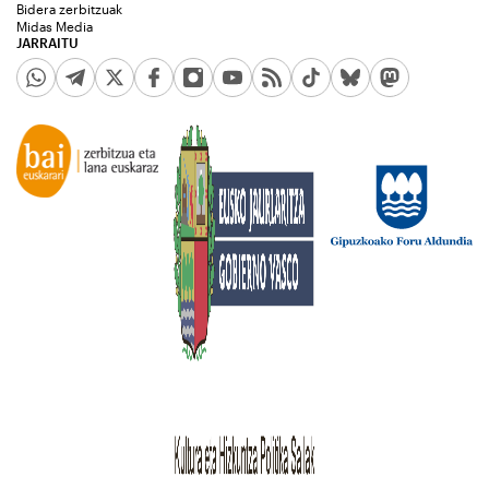
Bidera zerbitzuak
Midas Media
JARRAITU