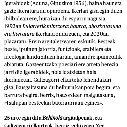
Igerabidek (Aduna, Gipuzkoa 1956), baina haur eta
gazte literatura du oparoena. Ikerlari gisa egin duen
ibilbidean ere, hura izan du esparru nagusia.
1993an
Bularretik mintzora: haurra, ahozkotasuna
eta literatura
ikerlana ondu zuen, eta 2020an
plazaratu, Erein argitaletxearen eskutik. Besteak
beste, ipuinen jatorria, funtzioak, erabilera eta
ideologia landu zituen hartan, amandre ipuinetatik
abiatuta. Gazteentzako poesiari ere arreta berezia
jarri dio Igerabidek, nola idatzietan hala
ikerlanetan. Galtzagorri elkarteko lehendakari
gisa, ikusgaitasuna du helburu kanpora begira, eta
barrura begira, berriz, batzordeen malgutasuna,
«txalupan besteekin batera arraun eginez».
25 urte egin ditu
Behinola
argitalpenak, eta
Galtzagorri elkarteak, berriz, gehixeago. Zer