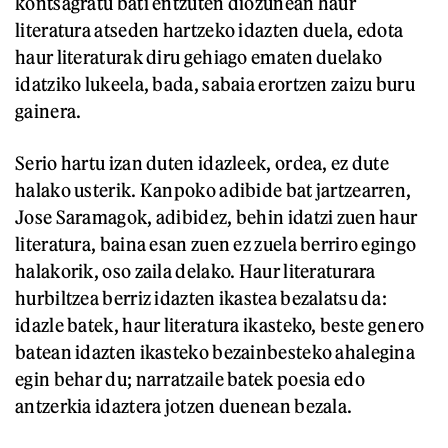
kontsagratu bati entzuten diozunean haur
literatura atseden hartzeko idazten duela, edota
haur literaturak diru gehiago ematen duelako
idatziko lukeela, bada, sabaia erortzen zaizu buru
gainera.
Serio hartu izan duten idazleek, ordea, ez dute
halako usterik. Kanpoko adibide bat jartzearren,
Jose Saramagok, adibidez, behin idatzi zuen haur
literatura, baina esan zuen ez zuela berriro egingo
halakorik, oso zaila delako. Haur literaturara
hurbiltzea berriz idazten ikastea bezalatsu da:
idazle batek, haur literatura ikasteko, beste genero
batean idazten ikasteko bezainbesteko ahalegina
egin behar du; narratzaile batek poesia edo
antzerkia idaztera jotzen duenean bezala.