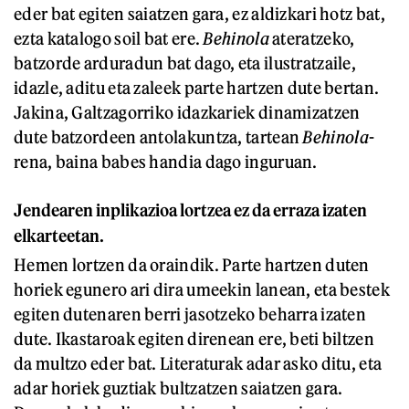
eder bat egiten saiatzen gara, ez aldizkari hotz bat,
ezta katalogo soil bat ere.
Behinola
ateratzeko,
batzorde arduradun bat dago, eta ilustratzaile,
idazle, aditu eta zaleek parte hartzen dute bertan.
Jakina, Galtzagorriko idazkariek dinamizatzen
dute batzordeen antolakuntza, tartean
Behinola
-
rena, baina babes handia dago inguruan.
Jendearen inplikazioa lortzea ez da erraza izaten
elkarteetan.
Hemen lortzen da oraindik. Parte hartzen duten
horiek egunero ari dira umeekin lanean, eta bestek
egiten dutenaren berri jasotzeko beharra izaten
dute. Ikastaroak egiten direnean ere, beti biltzen
da multzo eder bat. Literaturak adar asko ditu, eta
adar horiek guztiak bultzatzen saiatzen gara.