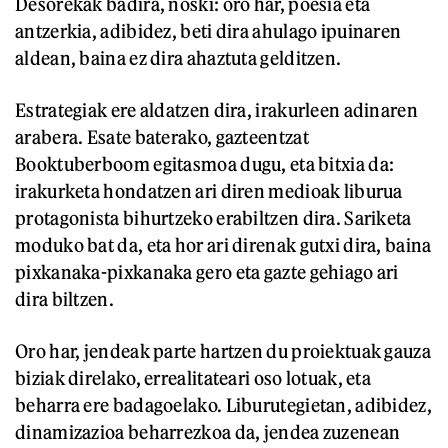
Desorekak badira, noski: oro har, poesia eta
antzerkia, adibidez, beti dira ahulago ipuinaren
aldean, baina ez dira ahaztuta gelditzen.
Estrategiak ere aldatzen dira, irakurleen adinaren
arabera. Esate baterako, gazteentzat
Booktuberboom egitasmoa dugu, eta bitxia da:
irakurketa hondatzen ari diren medioak liburua
protagonista bihurtzeko erabiltzen dira. Sariketa
moduko bat da, eta hor ari direnak gutxi dira, baina
pixkanaka-pixkanaka gero eta gazte gehiago ari
dira biltzen.
Oro har, jendeak parte hartzen du proiektuak gauza
biziak direlako, errealitateari oso lotuak, eta
beharra ere badagoelako. Liburutegietan, adibidez,
dinamizazioa beharrezkoa da, jendea zuzenean