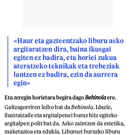
«Haur eta gazteentzako liburu asko
argitaratzen dira, baina ikusgai
egiten ez badira, eta horiei zukua
ateratzeko teknikak eta trebeziak
lantzen ez badira, ezin da aurrera
egin»
Eta zeregin horietara begira dago
Behinola
ere.
Galtzagorriren leiho bat da
Behinola
. Idazle,
ilustratzaile eta argitalpenei buruz hitz egiteko
argitalpen polit bat da. Asko zaintzen da estetika,
maketazioa eta edukia. Liburuei buruzko liburu