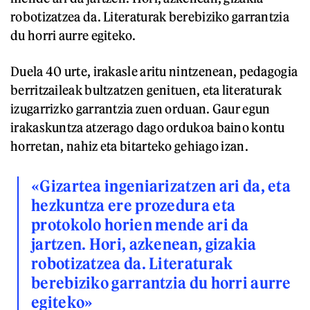
robotizatzea da. Literaturak berebiziko garrantzia
du horri aurre egiteko.
Duela 40 urte, irakasle aritu nintzenean, pedagogia
berritzaileak bultzatzen genituen, eta literaturak
izugarrizko garrantzia zuen orduan. Gaur egun
irakaskuntza atzerago dago ordukoa baino kontu
horretan, nahiz eta bitarteko gehiago izan.
«Gizartea ingeniarizatzen ari da, eta
hezkuntza ere prozedura eta
protokolo horien mende ari da
jartzen. Hori, azkenean, gizakia
robotizatzea da. Literaturak
berebiziko garrantzia du horri aurre
egiteko»