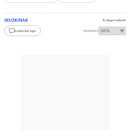
IRUZKINAK
Ez dago iruzkinik
Iruzkin bat egin
ORDENATU