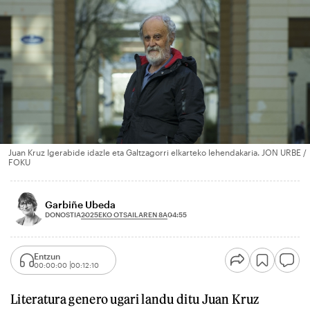
Juan Kruz Igerabide idazle eta Galtzagorri elkarteko lehendakaria. JON URBE /
FOKU
Garbiñe Ubeda
2025EKO OTSAILAREN 8A
DONOSTIA
04:55
Entzun
00:00:00
00:12:10
Literatura genero ugari landu ditu Juan Kruz