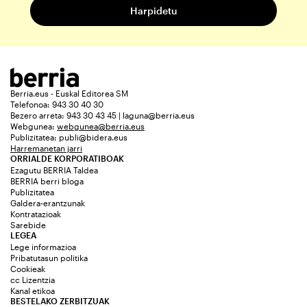
Berria.eus - Euskal Editorea SM
Telefonoa: 943 30 40 30
Bezero arreta: 943 30 43 45 | laguna@berria.eus
Webgunea:
webgunea@berria.eus
Publizitatea:
publi@bidera.eus
Harremanetan jarri
ORRIALDE KORPORATIBOAK
Ezagutu BERRIA Taldea
BERRIA berri bloga
Publizitatea
Galdera-erantzunak
Kontratazioak
Sarebide
LEGEA
Lege informazioa
Pribatutasun politika
Cookieak
cc Lizentzia
Kanal etikoa
BESTELAKO ZERBITZUAK