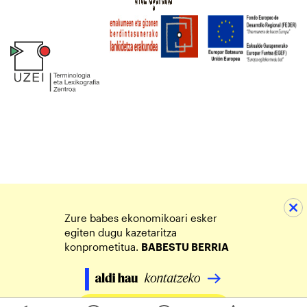
Zure babes ekonomikoari esker
egiten dugu kazetaritza
konprometitua.
BABESTU BERRIA