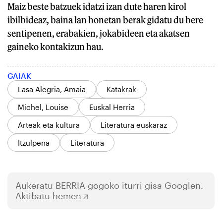
Maiz beste batzuek idatzi izan dute haren kirol
ibilbideaz, baina lan honetan berak gidatu du bere
sentipenen, erabakien, jokabideen eta akatsen
gaineko kontakizun hau.
GAIAK
Lasa Alegria, Amaia
Katakrak
Michel, Louise
Euskal Herria
Arteak eta kultura
Literatura euskaraz
Itzulpena
Literatura
Aukeratu
BERRIA
gogoko iturri gisa Googlen.
Aktibatu hemen