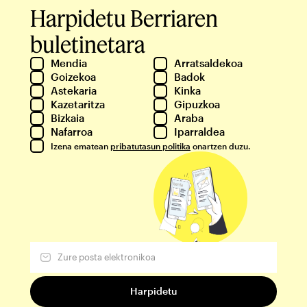
Harpidetu Berriaren
buletinetara
Mendia
Arratsaldekoa
Goizekoa
Badok
Astekaria
Kinka
Kazetaritza
Gipuzkoa
Bizkaia
Araba
Nafarroa
Iparraldea
Izena ematean
pribatutasun politika
onartzen duzu.