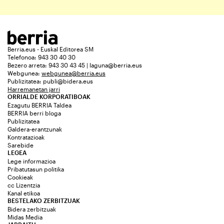
Berria.eus - Euskal Editorea SM
Telefonoa: 943 30 40 30
Bezero arreta: 943 30 43 45 | laguna@berria.eus
Webgunea:
webgunea@berria.eus
Publizitatea:
publi@bidera.eus
Harremanetan jarri
ORRIALDE KORPORATIBOAK
Ezagutu BERRIA Taldea
BERRIA berri bloga
Publizitatea
Galdera-erantzunak
Kontratazioak
Sarebide
LEGEA
Lege informazioa
Pribatutasun politika
Cookieak
cc Lizentzia
Kanal etikoa
BESTELAKO ZERBITZUAK
Bidera zerbitzuak
Midas Media