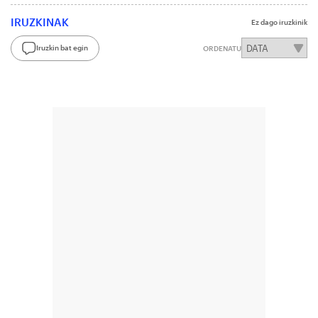
IRUZKINAK
Ez dago iruzkinik
Iruzkin bat egin
ORDENATU