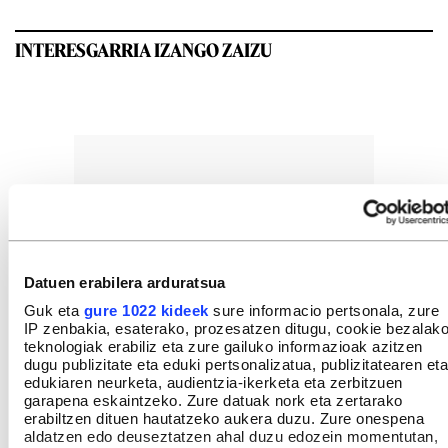
INTERESGARRIA IZANGO ZAIZU
Datuen erabilera arduratsua
Guk eta
gure 1022 kideek
sure informacio pertsonala, zure
IP zenbakia, esaterako, prozesatzen ditugu, cookie bezalak
teknologiak erabiliz eta zure gailuko informazioak azitzen
dugu publizitate eta eduki pertsonalizatua, publizitatearen eta
edukiaren neurketa, audientzia-ikerketa eta zerbitzuen
garapena eskaintzeko. Zure datuak nork eta zertarako
erabiltzen dituen hautatzeko aukera duzu. Zure onespena
aldatzen edo deuseztatzen ahal duzu edozein momentutan,