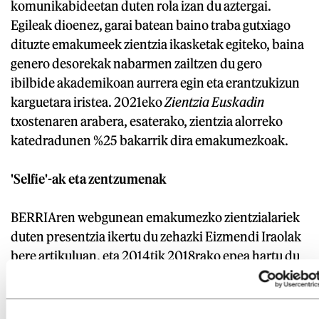
komunikabideetan duten rola izan du aztergai.
Egileak dioenez, garai batean baino traba gutxiago
dituzte emakumeek zientzia ikasketak egiteko, baina
genero desorekak nabarmen zailtzen du gero
ibilbide akademikoan aurrera egin eta erantzukizun
karguetara iristea. 2021eko
Zientzia Euskadin
txostenaren arabera, esaterako, zientzia alorreko
katedradunen %25 bakarrik dira emakumezkoak.
'Selfie'-ak eta zentzumenak
BERRIAren webgunean emakumezko zientzialariek
duten presentzia ikertu du zehazki Eizmendi Iraolak
bere artikuluan, eta 2014tik 2018rako epea hartu du
kontuan. Aztertutako emakume zientzialarien %31,7
tradizionalki emakumeari lotutako gaietan edota
emakumeen diskriminazioa jorratzen duten