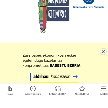
Zure babes ekonomikoari esker
egiten dugu kazetaritza
konprometitua.
BABESTU BERRIA
Egin zure ekarpena
Gaur
Azken berriak
Entzun BERRIA
Nire BERRIA
Atalak