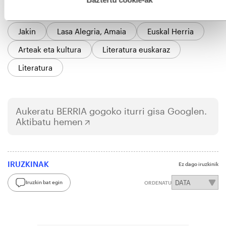
GAIAK
Jakin
Lasa Alegria, Amaia
Euskal Herria
Arteak eta kultura
Literatura euskaraz
Literatura
Aukeratu
BERRIA
gogoko iturri gisa Googlen.
Aktibatu hemen
IRUZKINAK
Ez dago iruzkinik
Iruzkin bat egin
ORDENATU