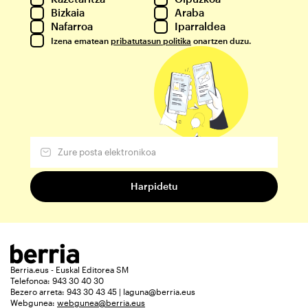
Bizkaia
Araba
Nafarroa
Iparraldea
Izena ematean
pribatutasun politika
onartzen duzu.
Berria.eus - Euskal Editorea SM
Telefonoa: 943 30 40 30
Bezero arreta: 943 30 43 45 | laguna@berria.eus
Webgunea:
webgunea@berria.eus