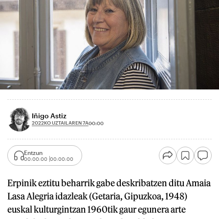
Iñigo Astiz
2022KO UZTAILAREN 7A
00:00
Entzun
00:00:00
00:00:00
Erpinik eztitu beharrik gabe deskribatzen ditu Amaia
Lasa Alegria idazleak (Getaria, Gipuzkoa, 1948)
euskal kulturgintzan 1960tik gaur egunera arte