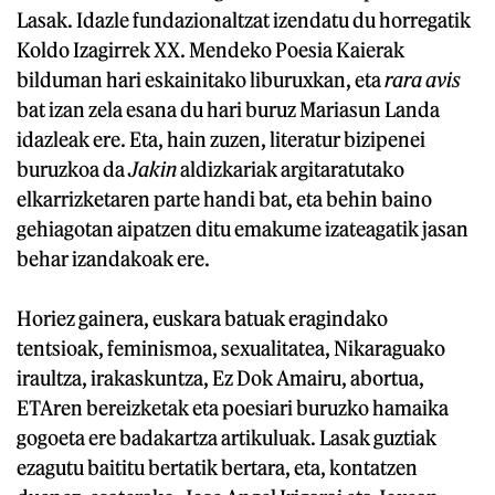
Lasak. Idazle fundazionaltzat izendatu du horregatik
Koldo Izagirrek XX. Mendeko Poesia Kaierak
bilduman hari eskainitako liburuxkan, eta
rara avis
bat izan zela esana du hari buruz Mariasun Landa
idazleak ere. Eta, hain zuzen, literatur bizipenei
buruzkoa da
Jakin
aldizkariak argitaratutako
elkarrizketaren parte handi bat, eta behin baino
gehiagotan aipatzen ditu emakume izateagatik jasan
behar izandakoak ere.
Horiez gainera, euskara batuak eragindako
tentsioak, feminismoa, sexualitatea, Nikaraguako
iraultza, irakaskuntza, Ez Dok Amairu, abortua,
ETAren bereizketak eta poesiari buruzko hamaika
gogoeta ere badakartza artikuluak. Lasak guztiak
ezagutu baititu bertatik bertara, eta, kontatzen