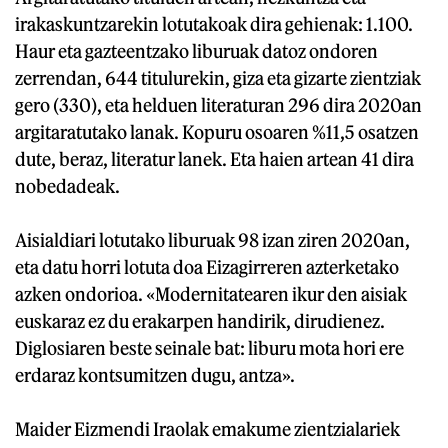
irakaskuntzarekin lotutakoak dira gehienak: 1.100.
Haur eta gazteentzako liburuak datoz ondoren
zerrendan, 644 titulurekin, giza eta gizarte zientziak
gero (330), eta helduen literaturan 296 dira 2020an
argitaratutako lanak. Kopuru osoaren %11,5 osatzen
dute, beraz, literatur lanek. Eta haien artean 41 dira
nobedadeak.
Aisialdiari lotutako liburuak 98 izan ziren 2020an,
eta datu horri lotuta doa Eizagirreren azterketako
azken ondorioa. «Modernitatearen ikur den aisiak
euskaraz ez du erakarpen handirik, dirudienez.
Diglosiaren beste seinale bat: liburu mota hori ere
erdaraz kontsumitzen dugu, antza».
Maider Eizmendi Iraolak emakume zientzialariek