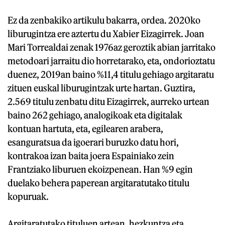
Ez da zenbakiko artikulu bakarra, ordea. 2020ko
liburugintza ere aztertu du Xabier Eizagirrek. Joan
Mari Torrealdai zenak 1976az geroztik abian jarritako
metodoari jarraitu dio horretarako, eta, ondorioztatu
duenez, 2019an baino %11,4 titulu gehiago argitaratu
zituen euskal liburugintzak urte hartan. Guztira,
2.569 titulu zenbatu ditu Eizagirrek, aurreko urtean
baino 262 gehiago, analogikoak eta digitalak
kontuan hartuta, eta, egilearen arabera,
esanguratsua da igoerari buruzko datu hori,
kontrakoa izan baita joera Espainiako zein
Frantziako liburuen ekoizpenean. Han %9 egin
duelako behera paperean argitaratutako titulu
kopuruak.
Argitaratutako tituluen artean, hezkuntza eta