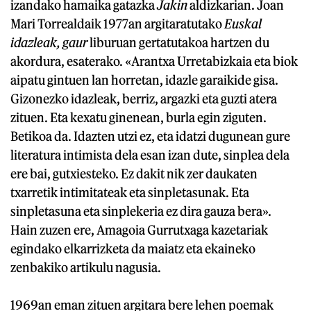
izandako hamaika gatazka
Jakin
aldizkarian. Joan
Mari Torrealdaik 1977an argitaratutako
Euskal
idazleak, gaur
liburuan gertatutakoa hartzen du
akordura, esaterako. «Arantxa Urretabizkaia eta biok
aipatu gintuen lan horretan, idazle garaikide gisa.
Gizonezko idazleak, berriz, argazki eta guzti atera
zituen. Eta kexatu ginenean, burla egin ziguten.
Betikoa da. Idazten utzi ez, eta idatzi dugunean gure
literatura intimista dela esan izan dute, sinplea dela
ere bai, gutxiesteko. Ez dakit nik zer daukaten
txarretik intimitateak eta sinpletasunak. Eta
sinpletasuna eta sinplekeria ez dira gauza bera».
Hain zuzen ere, Amagoia Gurrutxaga kazetariak
egindako elkarrizketa da maiatz eta ekaineko
zenbakiko artikulu nagusia.
1969an eman zituen argitara bere lehen poemak