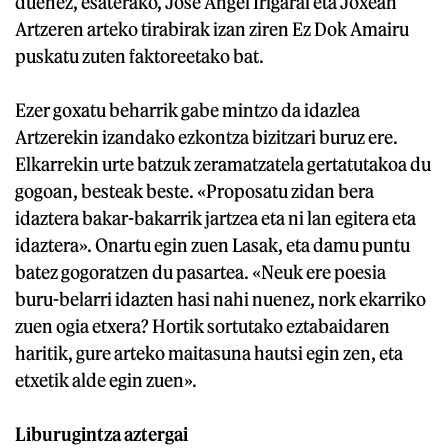
duenez, esaterako, Jose Angel Irigarai eta Joxean
Artzeren arteko tirabirak izan ziren Ez Dok Amairu
puskatu zuten faktoreetako bat.
Ezer goxatu beharrik gabe mintzo da idazlea
Artzerekin izandako ezkontza bizitzari buruz ere.
Elkarrekin urte batzuk zeramatzatela gertatutakoa du
gogoan, besteak beste. «Proposatu zidan bera
idaztera bakar-bakarrik jartzea eta ni lan egitera eta
idaztera». Onartu egin zuen Lasak, eta damu puntu
batez gogoratzen du pasartea. «Neuk ere poesia
buru-belarri idazten hasi nahi nuenez, nork ekarriko
zuen ogia etxera? Hortik sortutako eztabaidaren
haritik, gure arteko maitasuna hautsi egin zen, eta
etxetik alde egin zuen».
Liburugintza aztergai