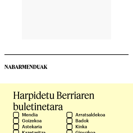
NABARMENDUAK
Harpidetu Berriaren
buletinetara
Mendia
Arratsaldekoa
Goizekoa
Badok
Astekaria
Kinka
Kazetaritza
Gipuzkoa