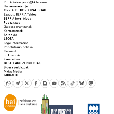
Publizitatea:
publi@bidera.eus
Harremanetan jarri
ORRIALDE KORPORATIBOAK
Ezagutu BERRIA Taldea
BERRIA berri bloga
Publizitatea
Galdera-erantzunak
Kontratazioak
Sarebide
LEGEA
Lege informazioa
Pribatutasun politika
Cookieak
cc Lizentzia
Kanal etikoa
BESTELAKO ZERBITZUAK
Bidera zerbitzuak
Midas Media
JARRAITU