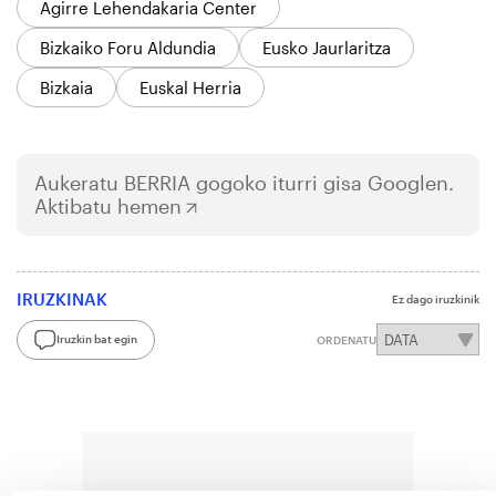
Agirre Lehendakaria Center
Bizkaiko Foru Aldundia
Eusko Jaurlaritza
Bizkaia
Euskal Herria
Aukeratu
BERRIA
gogoko iturri gisa Googlen.
Aktibatu hemen
IRUZKINAK
Ez dago iruzkinik
Iruzkin bat egin
ORDENATU