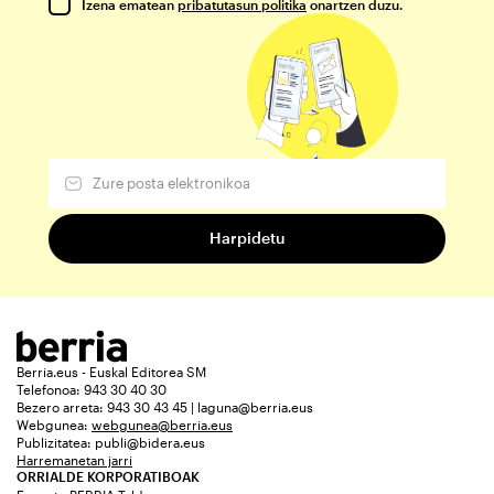
Izena ematean
pribatutasun politika
onartzen duzu.
Berria.eus - Euskal Editorea SM
Telefonoa: 943 30 40 30
Bezero arreta: 943 30 43 45 | laguna@berria.eus
Webgunea:
webgunea@berria.eus
Publizitatea:
publi@bidera.eus
Harremanetan jarri
ORRIALDE KORPORATIBOAK