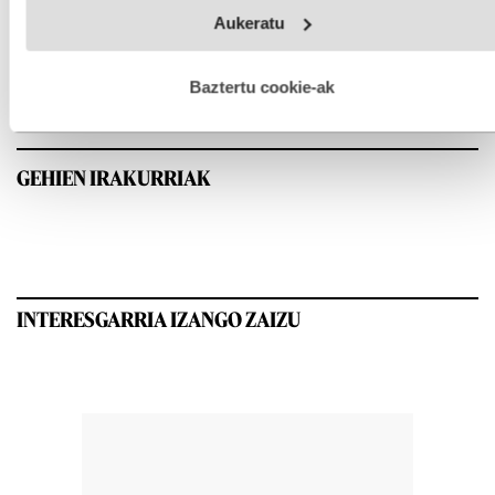
Webgune honek cookie propioak eta hirugarrenen cookie-
Aukeratu
fitxategiak erabiltzen ditu. Zure esperientzia eta zerbitzuak
hobetzeko asmoz, cookie teknologiaz baliatzen gara. Ohar
hau onartuz gero, teknologia hori erabiltzeko baimen
esplizitua ematen diguzu.
Gehiago irakurri
Baztertu cookie-ak
GEHIEN IRAKURRIAK
INTERESGARRIA IZANGO ZAIZU