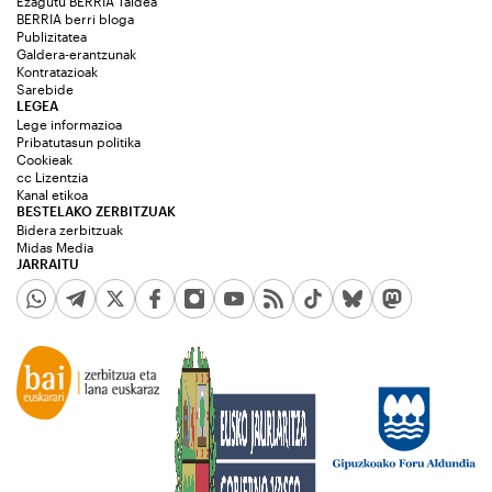
Ezagutu BERRIA Taldea
BERRIA berri bloga
Publizitatea
Galdera-erantzunak
Kontratazioak
Sarebide
LEGEA
Lege informazioa
Pribatutasun politika
Cookieak
cc Lizentzia
Kanal etikoa
BESTELAKO ZERBITZUAK
Bidera zerbitzuak
Midas Media
JARRAITU