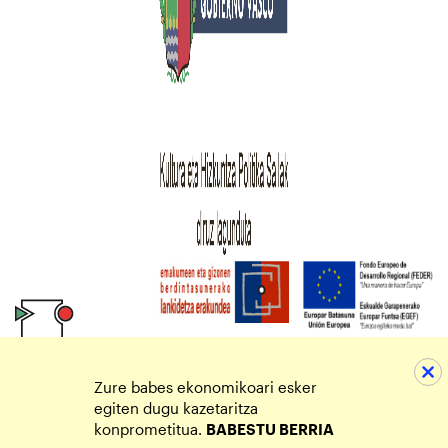
Zure babes ekonomikoari esker
egiten dugu kazetaritza
konprometitua.
BABESTU BERRIA