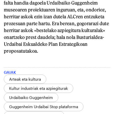
falta handia dagoela Urdaibaiko Guggenheim
museoaren proiektuaren inguruan, eta, ondorioz,
herritar askok ezin izan dutela ALCren entzuketa
prozesuan parte hartu. Era berean, gogorarazi dute
herritar askok «bestelako azpiegitura kulturalak»
onartzeko prest daudela; hala nola Busturialdea-
Urdaibai Eskualdeko Plan Estrategikoan
proposatutakoa.
GAIAK
Arteak eta kultura
Kultur industriak eta azpiegiturak
Urdaibaiko Guggenheim
Guggenheim Urdaibai Stop plataforma