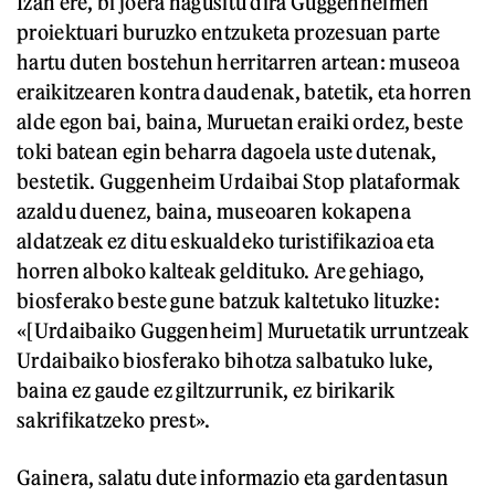
Izan ere, bi joera nagusitu dira Guggenheimen
proiektuari buruzko entzuketa prozesuan parte
hartu duten bostehun herritarren artean: museoa
eraikitzearen kontra daudenak, batetik, eta horren
alde egon bai, baina, Muruetan eraiki ordez, beste
toki batean egin beharra dagoela uste dutenak,
bestetik. Guggenheim Urdaibai Stop plataformak
azaldu duenez, baina, museoaren kokapena
aldatzeak ez ditu eskualdeko turistifikazioa eta
horren alboko kalteak geldituko. Are gehiago,
biosferako beste gune batzuk kaltetuko lituzke:
«[Urdaibaiko Guggenheim] Muruetatik urruntzeak
Urdaibaiko biosferako bihotza salbatuko luke,
baina ez gaude ez giltzurrunik, ez birikarik
sakrifikatzeko prest».
Gainera, salatu dute informazio eta gardentasun