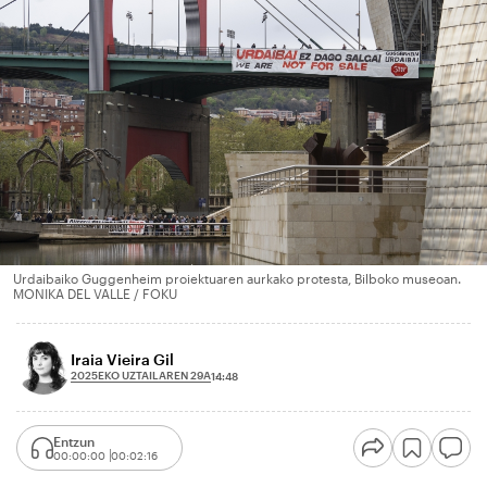
Urdaibaiko Guggenheim proiektuaren aurkako protesta, Bilboko museoan.
MONIKA DEL VALLE / FOKU
Iraia Vieira Gil
2025EKO UZTAILAREN 29A
14:48
Entzun
00:00:00
00:02:16