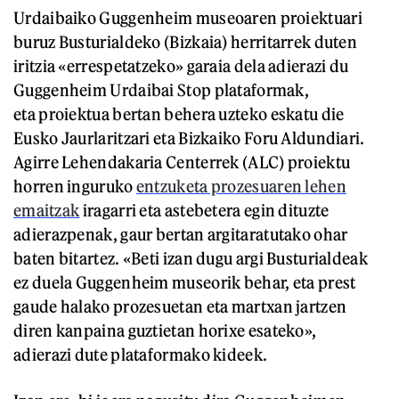
Urdaibaiko Guggenheim museoaren proiektuari
buruz Busturialdeko (Bizkaia) herritarrek duten
iritzia «errespetatzeko» garaia dela adierazi du
Guggenheim Urdaibai Stop plataformak,
eta proiektua bertan behera uzteko eskatu die
Eusko Jaurlaritzari eta Bizkaiko Foru Aldundiari.
Agirre Lehendakaria Centerrek (ALC) proiektu
horren inguruko
entzuketa prozesuaren lehen
emaitzak
iragarri eta astebetera egin dituzte
adierazpenak, gaur bertan argitaratutako ohar
baten bitartez. «Beti izan dugu argi Busturialdeak
ez duela Guggenheim museorik behar, eta prest
gaude halako prozesuetan eta martxan jartzen
diren kanpaina guztietan horixe esateko»,
adierazi dute plataformako kideek.