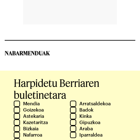
NABARMENDUAK
Harpidetu Berriaren
buletinetara
Mendia
Arratsaldekoa
Goizekoa
Badok
Astekaria
Kinka
Kazetaritza
Gipuzkoa
Bizkaia
Araba
Nafarroa
Iparraldea