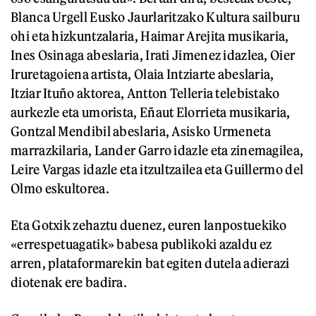
Blanca Urgell Eusko Jaurlaritzako Kultura sailburu
ohi eta hizkuntzalaria, Haimar Arejita musikaria,
Ines Osinaga abeslaria, Irati Jimenez idazlea, Oier
Iruretagoiena artista, Olaia Intziarte abeslaria,
Itziar Ituño aktorea, Antton Telleria telebistako
aurkezle eta umorista, Eñaut Elorrieta musikaria,
Gontzal Mendibil abeslaria, Asisko Urmeneta
marrazkilaria, Lander Garro idazle eta zinemagilea,
Leire Vargas idazle eta itzultzailea eta Guillermo del
Olmo eskultorea.
Eta Gotxik zehaztu duenez, euren lanpostuekiko
«errespetuagatik» babesa publikoki azaldu ez
arren, plataformarekin bat egiten dutela adierazi
diotenak ere badira.