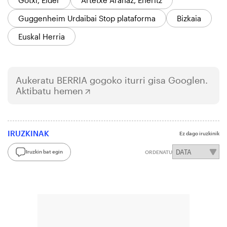
Guggenheim Urdaibai Stop plataforma
Bizkaia
Euskal Herria
Aukeratu
BERRIA
gogoko iturri gisa Googlen.
Aktibatu hemen
IRUZKINAK
Ez dago iruzkinik
Iruzkin bat egin
ORDENATU