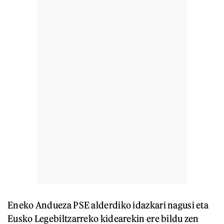
Eneko Andueza PSE alderdiko idazkari nagusi eta
Eusko Legebiltzarreko kidearekin ere bildu zen