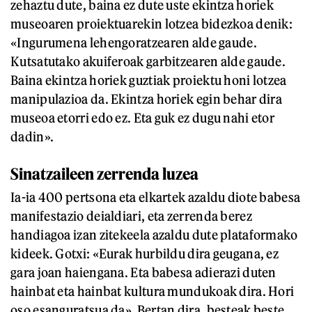
zehaztu dute, baina ez dute uste ekintza horiek
museoaren proiektuarekin lotzea bidezkoa denik:
«Ingurumena lehengoratzearen alde gaude.
Kutsatutako akuiferoak garbitzearen alde gaude.
Baina ekintza horiek guztiak proiektu honi lotzea
manipulazioa da. Ekintza horiek egin behar dira
museoa etorri edo ez. Eta guk ez dugu nahi etor
dadin».
Sinatzaileen zerrenda luzea
Ia-ia 400 pertsona eta elkartek azaldu diote babesa
manifestazio deialdiari, eta zerrenda berez
handiagoa izan zitekeela azaldu dute plataformako
kideek. Gotxi: «Eurak hurbildu dira geugana, ez
gara joan haiengana. Eta babesa adierazi duten
hainbat eta hainbat kultura mundukoak dira. Hori
oso esanguratsua da». Bertan dira, besteak beste,