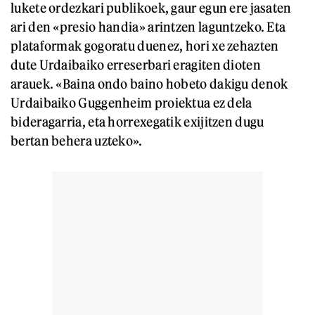
lukete ordezkari publikoek, gaur egun ere jasaten
ari den «presio handia» arintzen laguntzeko. Eta
plataformak gogoratu duenez, hori xe zehazten
dute Urdaibaiko erreserbari eragiten dioten
arauek. «Baina ondo baino hobeto dakigu denok
Urdaibaiko Guggenheim proiektua ez dela
bideragarria, eta horrexegatik exijitzen dugu
bertan behera uzteko».