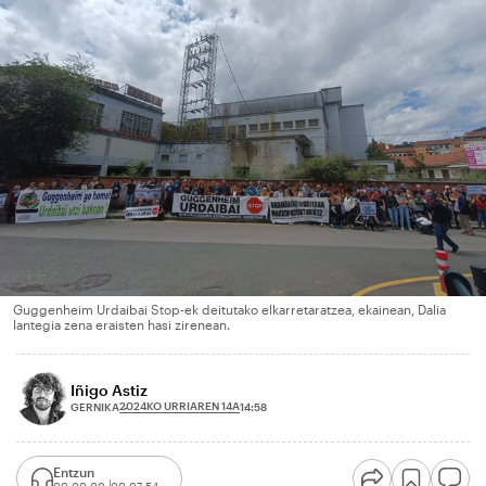
Guggenheim Urdaibai Stop-ek deitutako elkarretaratzea, ekainean, Dalia
lantegia zena eraisten hasi zirenean.
Iñigo Astiz
2024KO URRIAREN 14A
GERNIKA
14:58
Entzun
00:00:00
00:07:54