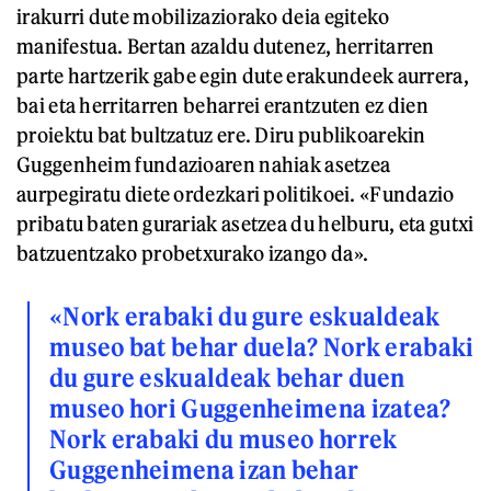
irakurri dute mobilizaziorako deia egiteko
manifestua. Bertan azaldu dutenez, herritarren
parte hartzerik gabe egin dute erakundeek aurrera,
bai eta herritarren beharrei erantzuten ez dien
proiektu bat bultzatuz ere. Diru publikoarekin
Guggenheim fundazioaren nahiak asetzea
aurpegiratu diete ordezkari politikoei. «Fundazio
pribatu baten gurariak asetzea du helburu, eta gutxi
batzuentzako probetxurako izango da».
«Nork erabaki du gure eskualdeak
museo bat behar duela? Nork erabaki
du gure eskualdeak behar duen
museo hori Guggenheimena izatea?
Nork erabaki du museo horrek
Guggenheimena izan behar