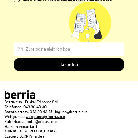
Berria.eus - Euskal Editorea SM
Telefonoa: 943 30 40 30
Bezero arreta: 943 30 43 45 | laguna@berria.eus
Webgunea:
webgunea@berria.eus
Publizitatea:
publi@bidera.eus
Harremanetan jarri
ORRIALDE KORPORATIBOAK
Ezagutu BERRIA Taldea