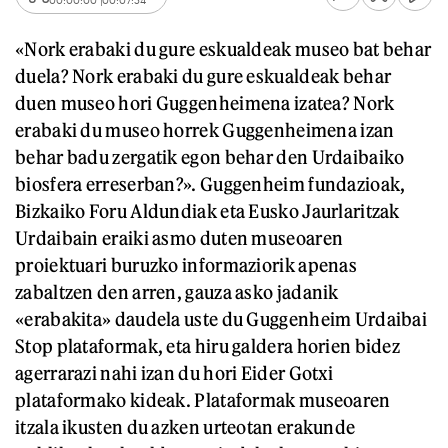
«Nork erabaki du gure eskualdeak museo bat behar
duela? Nork erabaki du gure eskualdeak behar
duen museo hori Guggenheimena izatea? Nork
erabaki du museo horrek Guggenheimena izan
behar badu zergatik egon behar den Urdaibaiko
biosfera erreserban?». Guggenheim fundazioak,
Bizkaiko Foru Aldundiak eta Eusko Jaurlaritzak
Urdaibain eraiki asmo duten museoaren
proiektuari buruzko informaziorik apenas
zabaltzen den arren, gauza asko jadanik
«erabakita» daudela uste du Guggenheim Urdaibai
Stop plataformak, eta hiru galdera horien bidez
agerrarazi nahi izan du hori Eider Gotxi
plataformako kideak. Plataformak museoaren
itzala ikusten du azken urteotan erakunde