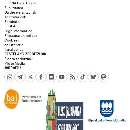
BERRIA berri bloga
Publizitatea
Galdera-erantzunak
Kontratazioak
Sarebide
LEGEA
Lege informazioa
Pribatutasun politika
Cookieak
cc Lizentzia
Kanal etikoa
BESTELAKO ZERBITZUAK
Bidera zerbitzuak
Midas Media
JARRAITU