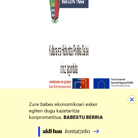
Zure babes ekonomikoari esker
egiten dugu kazetaritza
konprometitua.
BABESTU BERRIA