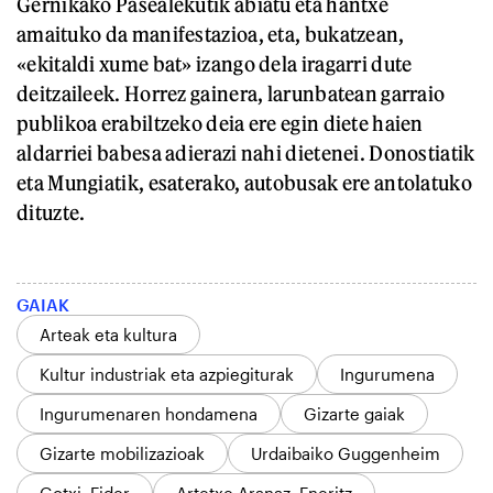
Gernikako Pasealekutik abiatu eta hantxe
amaituko da manifestazioa, eta, bukatzean,
«ekitaldi xume bat» izango dela iragarri dute
deitzaileek. Horrez gainera, larunbatean garraio
publikoa erabiltzeko deia ere egin diete haien
aldarriei babesa adierazi nahi dietenei. Donostiatik
eta Mungiatik, esaterako, autobusak ere antolatuko
dituzte.
GAIAK
Arteak eta kultura
Kultur industriak eta azpiegiturak
Ingurumena
Ingurumenaren hondamena
Gizarte gaiak
Gizarte mobilizazioak
Urdaibaiko Guggenheim
Gotxi, Eider
Artetxe Aranaz, Eneritz