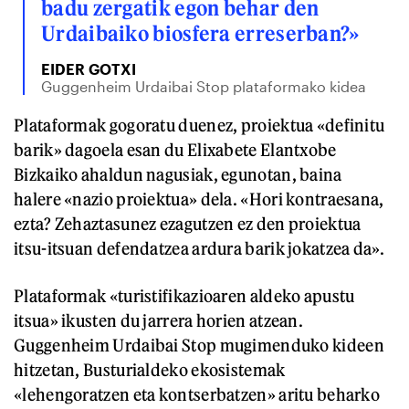
badu zergatik egon behar den
Urdaibaiko biosfera erreserban?»
EIDER GOTXI
Guggenheim Urdaibai Stop plataformako kidea
Plataformak gogoratu duenez, proiektua «definitu
barik» dagoela esan du Elixabete Elantxobe
Bizkaiko ahaldun nagusiak, egunotan, baina
halere «nazio proiektua» dela. «Hori kontraesana,
ezta? Zehaztasunez ezagutzen ez den proiektua
itsu-itsuan defendatzea ardura barik jokatzea da».
Plataformak «turistifikazioaren aldeko apustu
itsua» ikusten du jarrera horien atzean.
Guggenheim Urdaibai Stop mugimenduko kideen
hitzetan, Busturialdeko ekosistemak
«lehengoratzen eta kontserbatzen» aritu beharko