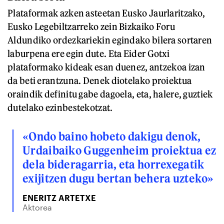
Plataformak azken asteetan Eusko Jaurlaritzako,
Eusko Legebiltzarreko zein Bizkaiko Foru
Aldundiko ordezkariekin egindako bilera sortaren
laburpena ere egin dute. Eta Eider Gotxi
plataformako kideak esan duenez, antzekoa izan
da beti erantzuna. Denek diotelako proiektua
oraindik definitu gabe dagoela, eta, halere, guztiek
dutelako ezinbestekotzat.
«Ondo baino hobeto dakigu denok,
Urdaibaiko Guggenheim proiektua ez
dela bideragarria, eta horrexegatik
exijitzen dugu bertan behera uzteko»
ENERITZ ARTETXE
Aktorea