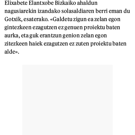
Elixabete Elantxobe Bizkaiko ahaldun
nagusiarekin izandako solasaldiaren berri eman du
Gotxik, esaterako. «Galdetu zigun ea zelan egon
gintezkeen ezagutzen ez genuen proiektu baten
aurka, eta guk erantzun genion zelan egon
zitezkeen haiek ezagutzen ez zuten proiektu baten
alde».