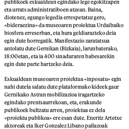
publikoek eskualdean egindako lege egokitzapen
eta urrats administratiboen atzean. Baina,
diotenez, egungo legedia errespetatuz gero,
«bideraezina» da museoaren proiektua Urdaibaiko
biosfera erreserban, eta hura geldiarazteko deia
egin dute horregatik. Manifestazio zaratatsua
antolatu dute Gernikan (Bizkaia), larunbaterako,
18:00etan, eta ia 400 sinaduraren babesarekin
egin dute parte hartzeko deia.
Eskualdean museoaren proiektua «inposatu» egin
nahi dutela salatu dute plataformako kideek gaur
Gernikako Astran mobilizazioa iragartzeko
egindako prentsaurrekoan, eta, erakunde
publikoek bultzatu arren, proiektua ez dela
«proiektu publikoa» ere esan dute. Eneritz Artetxe
aktoreak eta Iker Gonzalez Libano pailazoak