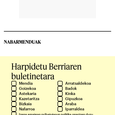
NABARMENDUAK
Harpidetu Berriaren
buletinetara
Mendia
Arratsaldekoa
Goizekoa
Badok
Astekaria
Kinka
Kazetaritza
Gipuzkoa
Bizkaia
Araba
Nafarroa
Iparraldea
Izena ematean
pribatutasun politika
onartzen duzu.