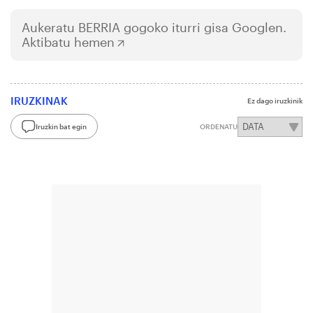
Aukeratu
BERRIA
gogoko iturri gisa Googlen.
Aktibatu hemen
IRUZKINAK
Ez dago iruzkinik
Iruzkin bat egin
ORDENATU