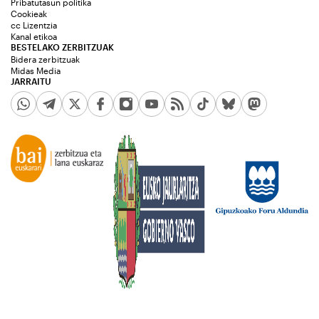
Pribatutasun politika
Cookieak
cc Lizentzia
Kanal etikoa
BESTELAKO ZERBITZUAK
Bidera zerbitzuak
Midas Media
JARRAITU