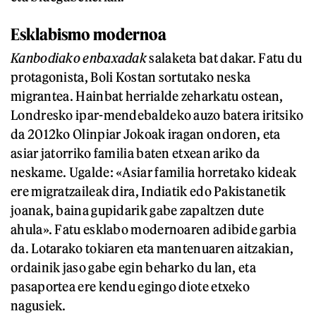
Esklabismo modernoa
Kanbodiako enbaxadak
salaketa bat dakar. Fatu du
protagonista, Boli Kostan sortutako neska
migrantea. Hainbat herrialde zeharkatu ostean,
Londresko ipar-mendebaldeko auzo batera iritsiko
da 2012ko Olinpiar Jokoak iragan ondoren, eta
asiar jatorriko familia baten etxean ariko da
neskame. Ugalde: «Asiar familia horretako kideak
ere migratzaileak dira, Indiatik edo Pakistanetik
joanak, baina gupidarik gabe zapaltzen dute
ahula». Fatu esklabo modernoaren adibide garbia
da. Lotarako tokiaren eta mantenuaren aitzakian,
ordainik jaso gabe egin beharko du lan, eta
pasaportea ere kendu egingo diote etxeko
nagusiek.