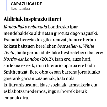
GARAZI UGALDE
Itzultzailea
Aldiriak inspirazio iturri
Kanbodiako enbaxada
Londresko ipar-
mendebaldeko aldirietan girotuta dago nagusiki.
Esanahi berezia du egilearentzat, hantxe bertan
kokatu baitzuen bere lehen
best
seller-
a,
White
Teeth
, baita gerora idatzitako beste eleberri bat ere:
Northwest London
(2012). Izan ere, auzo hori,
sorlekua ez ezik, iturri literario oparoa ere bada
Smithentzat. Bere obra osoan barrena jorratutako
gaietarik garrantzitsuenak, hala nola
kultur aniztasuna, klase sozialak, arrazakeria eta
esklabotza modernoa, inguru horrek berak
emanak dira.