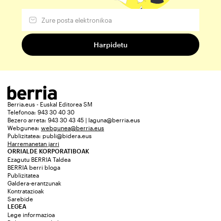
Berria.eus - Euskal Editorea SM
Telefonoa: 943 30 40 30
Bezero arreta: 943 30 43 45 | laguna@berria.eus
Webgunea:
webgunea@berria.eus
Publizitatea:
publi@bidera.eus
Harremanetan jarri
ORRIALDE KORPORATIBOAK
Ezagutu BERRIA Taldea
BERRIA berri bloga
Publizitatea
Galdera-erantzunak
Kontratazioak
Sarebide
LEGEA
Lege informazioa