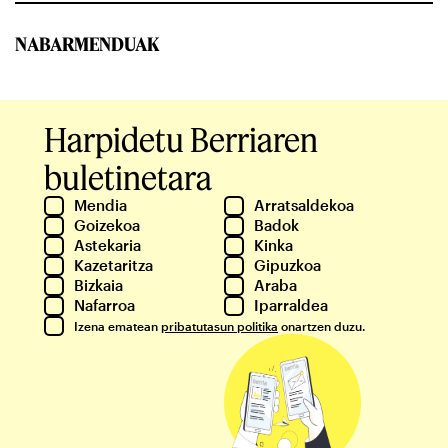
NABARMENDUAK
Harpidetu Berriaren
buletinetara
Mendia
Arratsaldekoa
Goizekoa
Badok
Astekaria
Kinka
Kazetaritza
Gipuzkoa
Bizkaia
Araba
Nafarroa
Iparraldea
Izena ematean
pribatutasun politika
onartzen duzu.