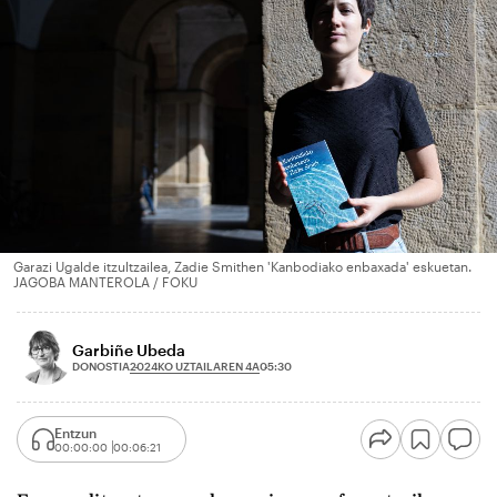
Garazi Ugalde itzultzailea, Zadie Smithen 'Kanbodiako enbaxada' eskuetan.
JAGOBA MANTEROLA / FOKU
Garbiñe Ubeda
2024KO UZTAILAREN 4A
DONOSTIA
05:30
Entzun
00:00:00
00:06:21