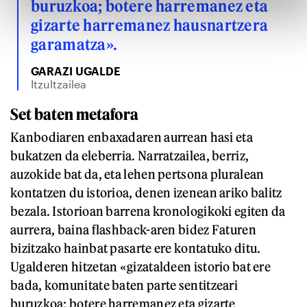
buruzkoa; botere harremanez eta
gizarte harremanez hausnartzera
garamatza».
GARAZI UGALDE
Itzultzailea
Set baten metafora
Kanbodiaren enbaxadaren aurrean hasi eta
bukatzen da eleberria. Narratzailea, berriz,
auzokide bat da, eta lehen pertsona pluralean
kontatzen du istorioa, denen izenean ariko balitz
bezala. Istorioan barrena kronologikoki egiten da
aurrera, baina flashback-aren bidez Faturen
bizitzako hainbat pasarte ere kontatuko ditu.
Ugalderen hitzetan «gizataldeen istorio bat ere
bada, komunitate baten parte sentitzeari
buruzkoa; botere harremanez eta gizarte