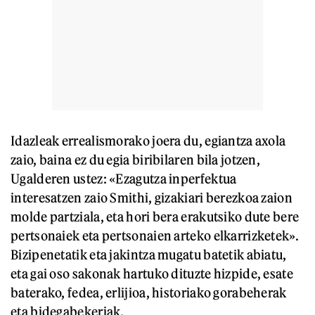
Idazleak errealismorako joera du, egiantza axola
zaio, baina ez du egia biribilaren bila jotzen,
Ugalderen ustez: «Ezagutza inperfektua
interesatzen zaio Smithi, gizakiari berezkoa zaion
molde partziala, eta hori bera erakutsiko dute bere
pertsonaiek eta pertsonaien arteko elkarrizketek».
Bizipenetatik eta jakintza mugatu batetik abiatu,
eta gai oso sakonak hartuko dituzte hizpide, esate
baterako, fedea, erlijioa, historiako gorabeherak
eta bidegabekeriak.