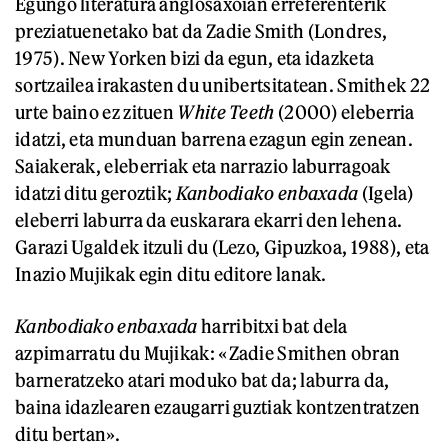
Egungo literatura anglosaxoian erreferenterik
preziatuenetako bat da Zadie Smith (Londres,
1975). New Yorken bizi da egun, eta idazketa
sortzailea irakasten du unibertsitatean. Smithek 22
urte baino ez zituen
White Teeth
(2000) eleberria
idatzi, eta munduan barrena ezagun egin zenean.
Saiakerak, eleberriak eta narrazio laburragoak
idatzi ditu geroztik;
Kanbodiako enbaxada
(Igela)
eleberri laburra da euskarara ekarri den lehena.
Garazi Ugaldek itzuli du (Lezo, Gipuzkoa, 1988), eta
Inazio Mujikak egin ditu editore lanak.
Kanbodiako enbaxada
harribitxi bat dela
azpimarratu du Mujikak: «Zadie Smithen obran
barneratzeko atari moduko bat da; laburra da,
baina idazlearen ezaugarri guztiak kontzentratzen
ditu bertan».