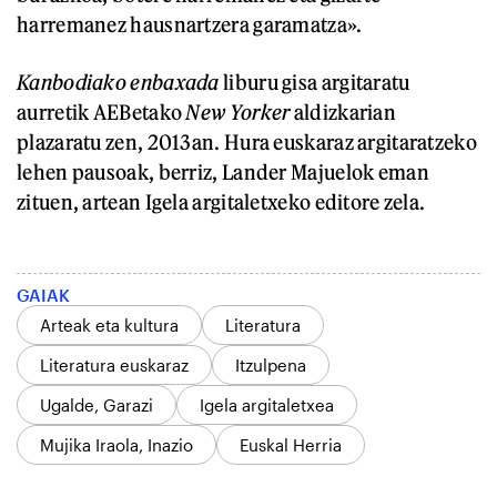
harremanez hausnartzera garamatza».
Kanbodiako enbaxada
liburu gisa argitaratu
aurretik AEBetako
New Yorker
aldizkarian
plazaratu zen, 2013an. Hura euskaraz argitaratzeko
lehen pausoak, berriz, Lander Majuelok eman
zituen, artean Igela argitaletxeko editore zela.
GAIAK
Arteak eta kultura
Literatura
Literatura euskaraz
Itzulpena
Ugalde, Garazi
Igela argitaletxea
Mujika Iraola, Inazio
Euskal Herria