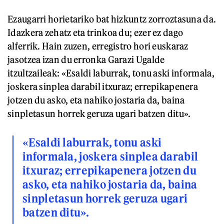
Ezaugarri horietariko bat hizkuntz zorroztasuna da.
Idazkera zehatz eta trinkoa du; ezer ez dago
alferrik. Hain zuzen, erregistro hori euskaraz
jasotzea izan du erronka Garazi Ugalde
itzultzaileak: «Esaldi laburrak, tonu aski informala,
joskera sinplea darabil itxuraz; errepikapenera
jotzen du asko, eta nahiko jostaria da, baina
sinpletasun horrek geruza ugari batzen ditu».
«Esaldi laburrak, tonu aski
informala, joskera sinplea darabil
itxuraz; errepikapenera jotzen du
asko, eta nahiko jostaria da, baina
sinpletasun horrek geruza ugari
batzen ditu».