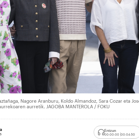
ztañaga, Nagore Aranburu, Koldo Almandoz, Sara Cozar eta Jo
saurrekoaren aurretik. JAGOBA MANTEROLA / FOKU
a
Entzun
5
00:00:00
00:04:50