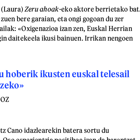
 (Laura)
Zeru ahoak
-eko aktore berrietako bat
 zuen bere garaian, eta ongi gogoan du zer
sailak: «Oxigenazioa izan zen, Euskal Herrian
gin daitekeela ikusi bainuen. Irrikan nengoen
 hoberik ikusten euskal telesail
tzeko»
DOZ
z Cano idazlearekin batera sortu du
. Oso esperientzia positiboa izan da harentzat,