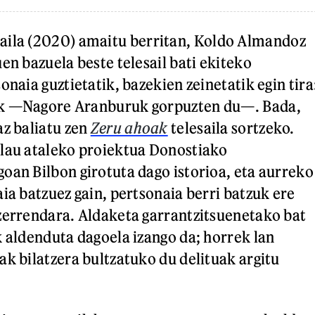
aila (2020) amaitu berritan, Koldo Almandoz
en bazuela beste telesail bati ekiteko
onaia guztietatik, bazekien zeinetatik egin tira
ik —Nagore Aranburuk gorpuzten du—. Bada,
az baliatu zen
Zeru ahoak
telesaila sortzeko.
 lau ataleko proiektua Donostiako
oan Bilbon girotuta dago istorioa, eta aurreko
ia batzuez gain, pertsonaia berri batzuk ere
zerrendara. Aldaketa garrantzitsuenetako bat
k aldenduta dagoela izango da; horrek lan
ak bilatzera bultzatuko du delituak argitu