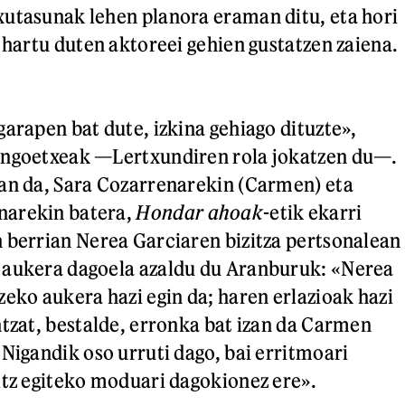
utasunak lehen planora eraman ditu, eta hori
 hartu duten aktoreei gehien gustatzen zaiena.
garapen bat dute, izkina gehiago dituzte»,
engoetxeak —Lertxundiren rola jokatzen du—.
an da, Sara Cozarrenarekin (Carmen) eta
narekin batera,
Hondar ahoak
-etik ekarri
 berrian Nerea Garciaren bizitza pertsonalean
 aukera dagoela azaldu du Aranburuk: «Nerea
zeko aukera hazi egin da; haren erlazioak hazi
ntzat, bestalde, erronka bat izan da Carmen
«Nigandik oso urruti dago, bai erritmoari
itz egiteko moduari dagokionez ere».