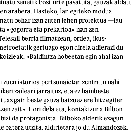
inatu zenetik bost urte pasatuta, gauzak aldat
en arabera. Hasteko, lan egiteko modua.
matu behar izan zuten lehen proiektua —lau
eta «gogorra eta prekarioa» izan zen
elesail berria filmatzean, ordea, ikus-
troetatik gertuago egon direla adierazi du
oizleak: «Baldintza hobeetan egin ahal izan
 zuen istorioa pertsonaietan zentratu nahi
ikertzaileari jarraituz, eta ez hainbeste
tuaz gain beste gauza batzuez ere hitz egiten
zen zait». Hori dela eta, kontakizuna Bilbon
 bizi da protagonista. Bilboko alderik ezagun
e batera utzita, aldirietara jo du Almandozek.