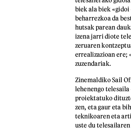
biek ala biek «gido
beharrezkoa da best
hutsak parean dauka
izena jarri diote tel
zeruaren kontzeptua
errealizazioan ere;
zuzendariak.
Zinemaldiko Sail O
lehenengo telesaila 
proiektatuko dituzte
zen, eta gaur eta b
teknikoaren eta art
uste du telesailare