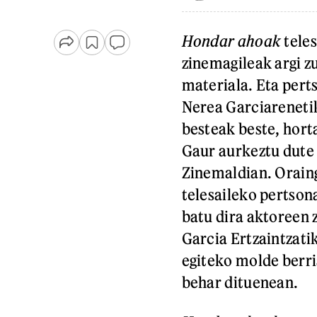
Hondar ahoak
teles
zinemagileak argi zu
materiala. Eta perts
Nerea Garciarenet
besteak beste, hort
Gaur aurkeztu dute
Zinemaldian. Oraing
telesaileko pertsona
batu dira aktoreen 
Garcia Ertzaintzati
egiteko molde berri
behar dituenean.