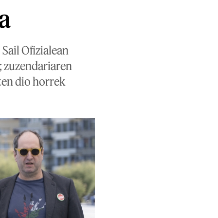
a
Sail Ofizialean
; zuzendariaren
ten dio horrek