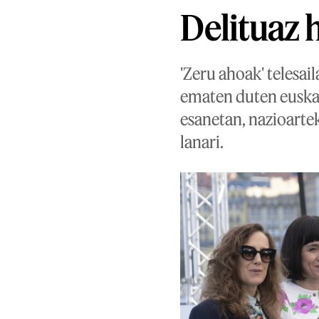
Delituaz 
'Zeru ahoak' telesa
ematen duten euska
esanetan, nazioarte
lanari.