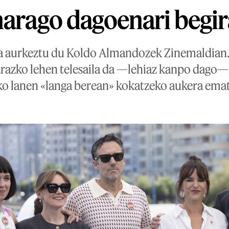
harago dagoenari begir
ila aurkeztu du Koldo Almandozek Zinemaldian. 
razko lehen telesaila da —lehiaz kanpo dago—
ko lanen «langa berean» kokatzeko aukera ema