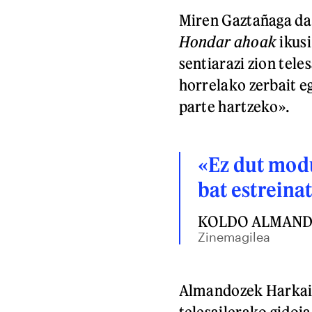
Miren Gaztañaga da
Hondar ahoak
ikusi
sentiarazi zion tele
horrelako zerbait e
parte hartzeko».
«Ez dut modu
bat estreina
KOLDO ALMAN
Zinemagilea
Almandozek Harkait
telesailerako gidoia