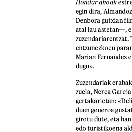
Hondar ahoak
estre
egin dira, Almandoz
Denbora gutxian fil
atal lau astetan—, 
zuzendariarentzat. T
entzunezkoen parame
Marian Fernandez ek
dugu».
Zuzendariak erabaki
zuela, Nerea Garcia 
gertakarietan: «Deli
duen generoa gustat
girotu dute, eta han
edo turistikoena ald