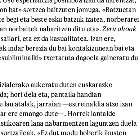
i on bat» sortzea baitzuten jomuga. «Batzuetan
e begi eta beste esku batzuk izatea, norberare
n norbaitek nabaritzen ditu eta».
Zeru ahoak
esailari, eta ez da kasualitatea. Izan ere,
k indar berezia du bai kontakizunean bai eta
 «subliminalki» txertatuta dagoela gaineratu du
fizialerako aukeratu duten euskarazko
da; hori dela eta, pantaila handian
 lau atalak, jarraian —estreinaldia atzo izan
ihar ere emango dute—. Horrek lantalde
istikoaren lana nabarmentzen laguntzen duela
n sortzaileak. «Ez dut modu hoberik ikusten