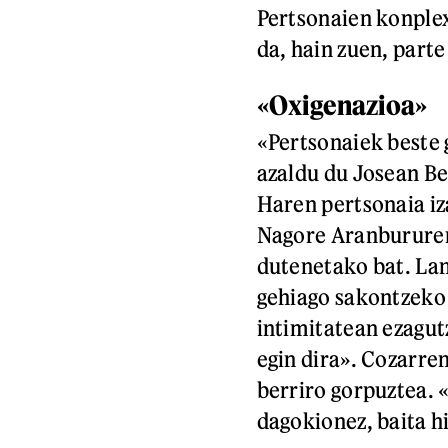
Pertsonaien konplex
da, hain zuen, parte
«Oxigenazioa»
«Pertsonaiek beste 
azaldu du Josean B
Haren pertsonaia iz
Nagore Aranburure
dutenetako bat. Lan
gehiago sakontzeko
intimitatean ezagut
egin dira». Cozarre
berriro gorpuztea. 
dagokionez, baita h