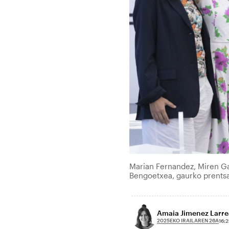
Marian Fernandez, Miren Ga
Bengoetxea, gaurko prent
Amaia Jimenez Larre
2025EKO IRAILAREN 26A
16:2