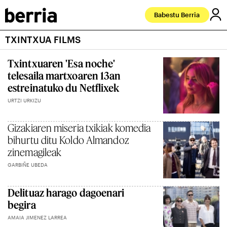
Babestu Berria
TXINTXUA FILMS
Txintxuaren 'Esa noche'
telesaila martxoaren 13an
estreinatuko du Netflixek
URTZI URKIZU
Gizakiaren miseria txikiak komedia
bihurtu ditu Koldo Almandoz
zinemagileak
GARBIÑE UBEDA
Delituaz harago dagoenari
begira
AMAIA JIMENEZ LARREA