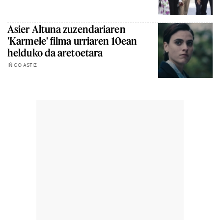
Asier Altuna zuzendariaren
'Karmele' filma urriaren 10ean
helduko da aretoetara
IÑIGO ASTIZ