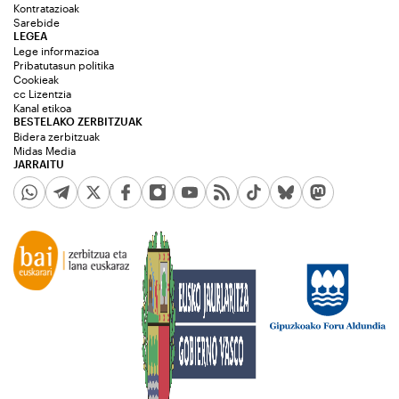
Kontratazioak
Sarebide
LEGEA
Lege informazioa
Pribatutasun politika
Cookieak
cc Lizentzia
Kanal etikoa
BESTELAKO ZERBITZUAK
Bidera zerbitzuak
Midas Media
JARRAITU